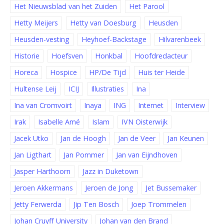
Het Nieuwsblad van het Zuiden
Het Parool
Hetty Meijers
Hetty van Doesburg
Heusden
Heusden-vesting
Heyhoef-Backstage
Hilvarenbeek
Historie
Hoefsven
Honkbal
Hoofdredacteur
Horeca
Hospice
HP/De Tijd
Huis ter Heide
Hultense Leij
ICIJ
Illustraties
Ina
Ina van Cromvoirt
Inaya
ING
Internet
Interview
Irak
Isabelle Amé
Islam
IVN Oisterwijk
Jacek Utko
Jan de Hoogh
Jan de Veer
Jan Keunen
Jan Ligthart
Jan Pommer
Jan van Eijndhoven
Jasper Harthoorn
Jazz in Duketown
Jeroen Akkermans
Jeroen de Jong
Jet Bussemaker
Jetty Ferwerda
Jip Ten Bosch
Joep Trommelen
Johan Cruyff University
Johan van den Brand