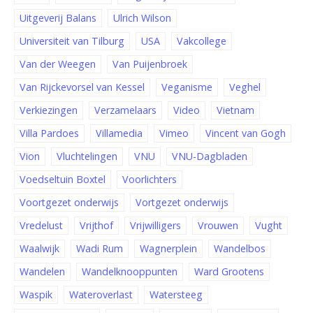
Uitgeverij Balans
Ulrich Wilson
Universiteit van Tilburg
USA
Vakcollege
Van der Weegen
Van Puijenbroek
Van Rijckevorsel van Kessel
Veganisme
Veghel
Verkiezingen
Verzamelaars
Video
Vietnam
Villa Pardoes
Villamedia
Vimeo
Vincent van Gogh
Vion
Vluchtelingen
VNU
VNU-Dagbladen
Voedseltuin Boxtel
Voorlichters
Voortgezet onderwijs
Vortgezet onderwijs
Vredelust
Vrijthof
Vrijwilligers
Vrouwen
Vught
Waalwijk
Wadi Rum
Wagnerplein
Wandelbos
Wandelen
Wandelknooppunten
Ward Grootens
Waspik
Wateroverlast
Watersteeg