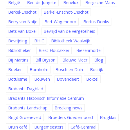
België
Ben de Jongste
Benelux
Bergsche Maas
Berkel-Enschot
Berkel-Enschot-Enschot
Berry van Noije
Bert Wagendorp
Bertus Donks
Bets van Boxel
Bevrijd van de vergetelheid
Bevrijding
BHIC
Bibliotheek Waalwijk
Bibliotheken
Biest-Houtakker
Biezenmortel
Bij Martins
Bill Bryson
Blauwe Meer
Blog
Boeken
Bornholm
Bosch en Duin
Bosrijk
Botulisme
Bouwen
Bovendeert
Boxtel
Brabants Dagblad
Brabants Historisch Informatie Centrum
Brabants Landschap
Breaking news
Brigit Groeneveld
Broeders Goedemoord
Brugklas
Bruin café
Burgemeesters
Café-Centraal