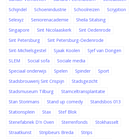
Schijndel
Schoenindustrie
Schoolreizen
Scryption
Selexyz
Seniorenacademie
Sheila Sitalsing
Singapore
Sint Nicolaaskerk
Sint Oedenrode
Sint Petersburg
Sint Petersburg-Oedenrode
Sint-Michielsgestel
Sjaak Koolen
Sjef van Dongen
SLEM
Social sofa
Sociale media
Speciaal onderwijs
Spelen
Spinder
Sport
Stadsbrouwerij Sint Crispijn
Stadsgezicht
Stadsmuseum Tilburg
Stamceltransplantatie
Stan Storimans
Stand up comedy
Standsbos 013
Stationsplein
Stax
Stef Blok
Stenefabriek D'n Oven
Sterrenfonds
Stokhasselt
Straatkunst
Stripbeurs Breda
Strips