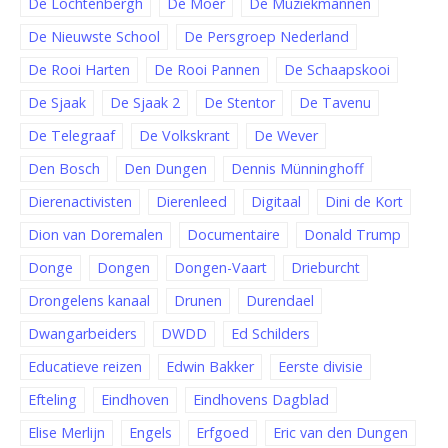
De Lochtenbergh
De Moer
De Muziekmannen
De Nieuwste School
De Persgroep Nederland
De Rooi Harten
De Rooi Pannen
De Schaapskooi
De Sjaak
De Sjaak 2
De Stentor
De Tavenu
De Telegraaf
De Volkskrant
De Wever
Den Bosch
Den Dungen
Dennis Münninghoff
Dierenactivisten
Dierenleed
Digitaal
Dini de Kort
Dion van Doremalen
Documentaire
Donald Trump
Donge
Dongen
Dongen-Vaart
Drieburcht
Drongelens kanaal
Drunen
Durendael
Dwangarbeiders
DWDD
Ed Schilders
Educatieve reizen
Edwin Bakker
Eerste divisie
Efteling
Eindhoven
Eindhovens Dagblad
Elise Merlijn
Engels
Erfgoed
Eric van den Dungen