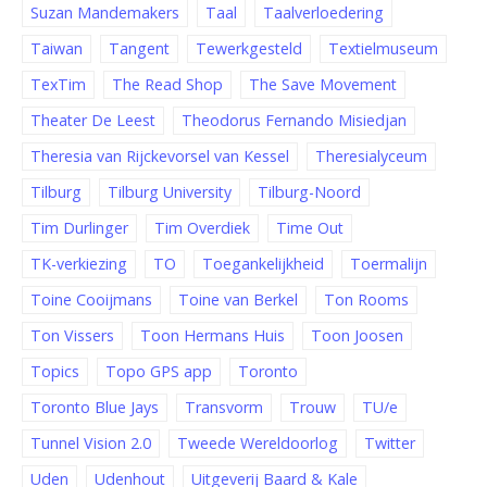
Suzan Mandemakers
Taal
Taalverloedering
Taiwan
Tangent
Tewerkgesteld
Textielmuseum
TexTim
The Read Shop
The Save Movement
Theater De Leest
Theodorus Fernando Misiedjan
Theresia van Rijckevorsel van Kessel
Theresialyceum
Tilburg
Tilburg University
Tilburg-Noord
Tim Durlinger
Tim Overdiek
Time Out
TK-verkiezing
TO
Toegankelijkheid
Toermalijn
Toine Cooijmans
Toine van Berkel
Ton Rooms
Ton Vissers
Toon Hermans Huis
Toon Joosen
Topics
Topo GPS app
Toronto
Toronto Blue Jays
Transvorm
Trouw
TU/e
Tunnel Vision 2.0
Tweede Wereldoorlog
Twitter
Uden
Udenhout
Uitgeverij Baard & Kale