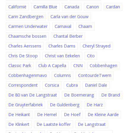
Californië
Camilla Blue
Canada
Canon
Cardan
Carin Zandbergen
Carla van der Gouw
Carmen Underwater
Carnaval
Chaam
Chaamsche bossen
Chantal Berber
Charles Aerssens
Charles Dams
Cheryl Strayed
Chris De Stoop
Christ van Eekelen
Cito
Classic Park
Club A Capella
CNN
Cobbenhagen
Cobbenhagenmavo
Columns
ContourdeTwern
Correspondent
Corsica
Cubra
Daniel Dale
De 80 van De Langstraat
De Boemerang
De Brand
De Gruyterfabriek
De Guldenberg
De Harz
De Heikant
De Hemel
De Hoef
De Kleine Aarde
De Klinkert
De Laatste koffer
De Langstraat