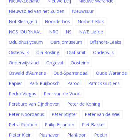
Nieuw-Zeeland
Nieuwe Leij
Nieuwe Warande
Nieuwsblad van het Zuiden
Nieuwsuur
Nol Kleijngeld
Noorderbos
Norbert Klok
NOS JOURNAAL
NRC
NS
NWE Liefde
Odulphuslyceum
Oertijdmuseum
Offshore-Leaks
Oisterwijk
Ola Rosling
Olaf Smit
Onderwijs
Onderwijsraad
Ongeval
Oosteind
Oswald d'Aumerie
Oud-Sparrendaal
Oude Warande
Papier
Park Ruijbosch
Parool
Patrick Guitjens
Pedro Viegas
Peer van de Voort
Persburo van Eijndhoven
Peter de Koning
Peter Noordanus
Peter Stigter
Peter van de Wiel
Petra Robben
Philip Eijlander
Piet Bakker
Pieter Klein
Piushaven
Plantloon
Poetin