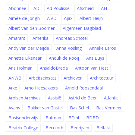
Abonnee
AD
Ad Poulisse
Afscheid
AH
Aimée de Jongh
AiVD
Ajax
Albert Heijn
Albert van den Boomen
Algemeen Dagblad
Amarant
Amerika
Andreas Schotel
Andy van der Meijde
Anna Rosling
Anneke Laros
Annette Eikenaar
Anouk de Rooij
Ans Buys
Ans Holman
AnsaldoBreda
Antoon van Hest
ANWB
Arbeitseinsatz
Archieven
Architectuur
Arke
Arno Heesakkers
Arnold Roosendaal
Arolsen Archives
Assisië
Astrid de Beer
Atlantic
Avans
Bakker van Gastel
Bas Schel
Bas Vermeer
Basisonderwijs
Batman
BD.nl
BDBD
Beatrix College
Becoloth
Bedrijven
Belfast