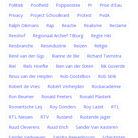
Politiek
Poolheld
Poppenstee
Pr
Prise d'Eau
Privacy
Project Schoolkrant
Protest
PvdA
Ralph Dikmans
Rap
Reactie
Realisme
Reclame
Reeshof
Regionaal Archief Tilburg
Regte Hei
Reisbranche
Reisindustrie
Reizen
Religie
René van der Gijp
Rianne de Bie
Richard Tiemstra
Riel
Riels Hoefke
Rien van der Steen
Rik Goverde
Rinus van der Heijden
Rob Oostelbos
Rob Strik
Robert de Vries
Robèrt Verheijden
Rockacademie
Ron Beumer
Ronald Peeters
Ronald Plasterk
Roovertsche Leij
Roy Donders
Roy Lazet
RTL
RTL Nieuws
RTV
Rusland
Rustende Jager
Ruud Cleverens
Ruud Erich
Sander Van Kasteren
Sander Verhoeven
Sandra Peerenboom
Scheutisten