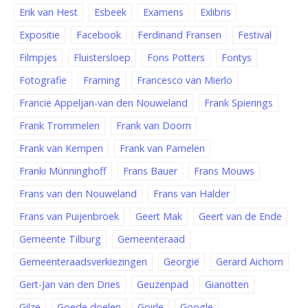
Erik van Hest
Esbeek
Examens
Exlibris
Expositie
Facebook
Ferdinand Fransen
Festival
Filmpjes
Fluistersloep
Fons Potters
Fontys
Fotografie
Framing
Francesco van Mierlo
Francie Appeljan-van den Nouweland
Frank Spierings
Frank Trommelen
Frank van Doorn
Frank van Kempen
Frank van Pamelen
Franki Münninghoff
Frans Bauer
Frans Mouws
Frans van den Nouweland
Frans van Halder
Frans van Puijenbroek
Geert Mak
Geert van de Ende
Gemeente Tilburg
Gemeenteraad
Gemeenteraadsverkiezingen
Georgië
Gerard Aichorn
Gert-Jan van den Dries
Geuzenpad
Gianotten
Gilze
Goede doelen
Goirle
Google