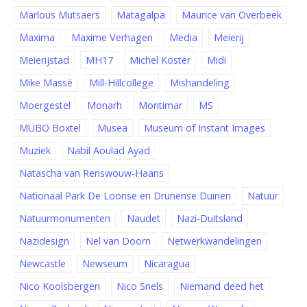
Marlous Mutsaers
Matagalpa
Maurice van Overbeek
Maxima
Maxime Verhagen
Media
Meierij
Meierijstad
MH17
Michel Koster
Midi
Mike Massé
Mill-Hillcollege
Mishandeling
Moergestel
Monarh
Montimar
MS
MUBO Boxtel
Musea
Museum of Instant Images
Muziek
Nabil Aoulad Ayad
Natascha van Renswouw-Haans
Nationaal Park De Loonse en Drunense Duinen
Natuur
Natuurmonumenten
Naudet
Nazi-Duitsland
Nazidesign
Nel van Doorn
Netwerkwandelingen
Newcastle
Newseum
Nicaragua
Nico Koolsbergen
Nico Snels
Niemand deed het