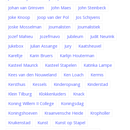
Johan van Grinsven
John Maes
John Steinbeck
Joke Knoop
Joop van der Pol
Jos Schijvens
Joske Mosselman
Journalisten
Journalistiek
Jozef Mahieu
Jozefmavo
Jubileum
Judit Neurink
Jukebox
Julian Assange
Jury
Kaatsheuvel
Kareltje
Karin Bruers
Karlijn Houterman
Kasteel Maurick
Kasteel Stapelen
Katinka Lampe
Kees van den Nouweland
Ken Loach
Kermis
Kersthuis
Kessels
Kinderopvang
Kinderstad
Klein Tilburg
Klokkenluiders
Knack
Koning Willem II College
Koningsdag
Koningshoeven
Kraanvensche Heide
Kropholler
Kruikenstad
Kunst
Kunst op Stapel