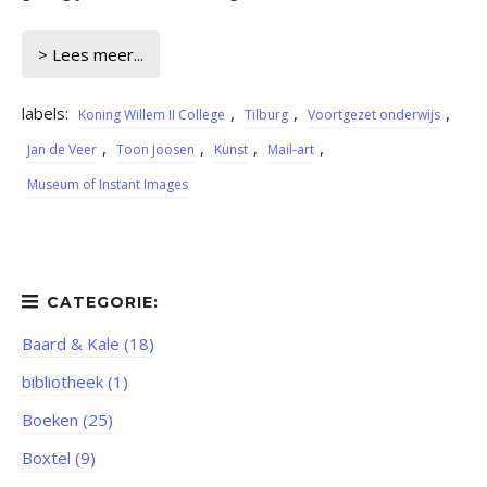
> Lees meer...
labels:
,
,
,
Koning Willem II College
Tilburg
Voortgezet onderwijs
,
,
,
,
Jan de Veer
Toon Joosen
Kunst
Mail-art
Museum of Instant Images
Baard & Kale (18)
bibliotheek (1)
Boeken (25)
Boxtel (9)