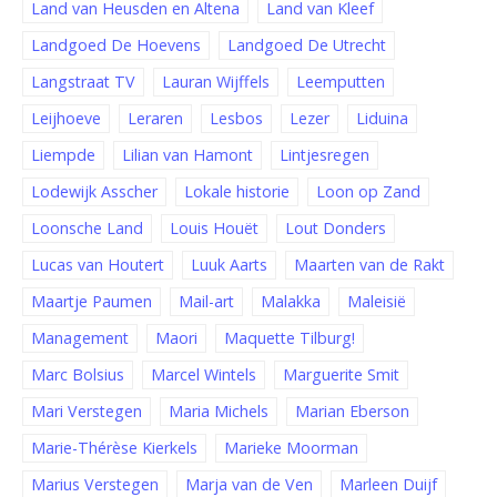
Land van Heusden en Altena
Land van Kleef
Landgoed De Hoevens
Landgoed De Utrecht
Langstraat TV
Lauran Wijffels
Leemputten
Leijhoeve
Leraren
Lesbos
Lezer
Liduina
Liempde
Lilian van Hamont
Lintjesregen
Lodewijk Asscher
Lokale historie
Loon op Zand
Loonsche Land
Louis Houët
Lout Donders
Lucas van Houtert
Luuk Aarts
Maarten van de Rakt
Maartje Paumen
Mail-art
Malakka
Maleisië
Management
Maori
Maquette Tilburg!
Marc Bolsius
Marcel Wintels
Marguerite Smit
Mari Verstegen
Maria Michels
Marian Eberson
Marie-Thérèse Kierkels
Marieke Moorman
Marius Verstegen
Marja van de Ven
Marleen Duijf