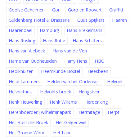
Goolse Geheimen
Gori
Gorp en Roovert
Graffiti
Guldenberg Hotel & Brasserie
Guus Spijkers
Haaren
Haarendael
Hamburg
Hans Brekelmans
Hans Rosling
Hans Rube
Hans Schiffers
Hans van Alebeek
Hans van de Ven
Harrie van Oudheusden
Harry Hens
HBO
Hedikhuizen
Heemkunde Boxtel
Heesbeen
Heidi Lammers
Helden van het Onderwijs
Helvoirt
Helvoirthuis
Helvoirts broek
Hengstven
Henk Heuverling
Henk Willems
Herdenking
Herenboerderij wilhelminapark
Hermitage
Herpt
Het Bossche Broek
Het Galgenwiel
Het Groene Woud
Het Laar