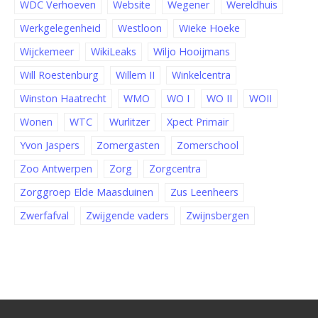
WDC Verhoeven
Website
Wegener
Wereldhuis
Werkgelegenheid
Westloon
Wieke Hoeke
Wijckemeer
WikiLeaks
Wiljo Hooijmans
Will Roestenburg
Willem II
Winkelcentra
Winston Haatrecht
WMO
WO I
WO II
WOII
Wonen
WTC
Wurlitzer
Xpect Primair
Yvon Jaspers
Zomergasten
Zomerschool
Zoo Antwerpen
Zorg
Zorgcentra
Zorggroep Elde Maasduinen
Zus Leenheers
Zwerfafval
Zwijgende vaders
Zwijnsbergen