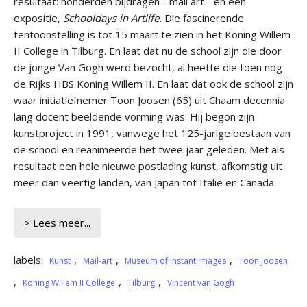
resultaat: honder­den bijdragen - mail art - en een
expositie,
Schooldays in Artlife.
Die fascinerende
tentoonstelling is tot 15 maart te zien in het Ko­ning Willem
II College in Til­burg. En laat dat nu de school zijn die door
de jonge Van Gogh werd bezocht, al heette die toen nog
de Rijks HBS Koning Willem II. En laat dat ook de school zijn
waar initiatiefnemer Toon Joosen (65) uit Chaam decennia
lang docent beeldende vorming was. Hij be­gon zijn
kunstproject in 1991, van­wege het 125-jarige bestaan van
de school en reanimeerde het twee jaar geleden. Met als
resul­taat een hele nieuwe postlading kunst, afkomstig uit
meer dan veertig landen, van Japan tot Ita­lië en Canada.
> Lees meer...
labels:
,
,
,
Kunst
Mail-art
Museum of Instant Images
Toon Joosen
,
,
,
Koning Willem II College
Tilburg
Vincent van Gogh