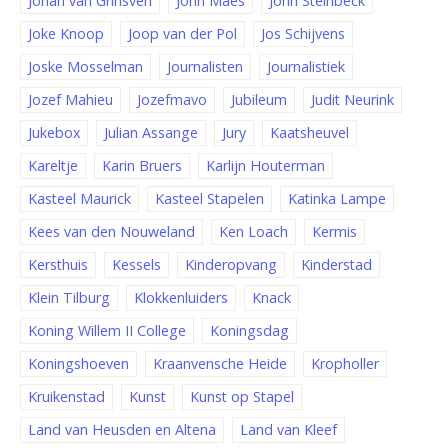
Johan van Grinsven
John Maes
John Steinbeck
Joke Knoop
Joop van der Pol
Jos Schijvens
Joske Mosselman
Journalisten
Journalistiek
Jozef Mahieu
Jozefmavo
Jubileum
Judit Neurink
Jukebox
Julian Assange
Jury
Kaatsheuvel
Kareltje
Karin Bruers
Karlijn Houterman
Kasteel Maurick
Kasteel Stapelen
Katinka Lampe
Kees van den Nouweland
Ken Loach
Kermis
Kersthuis
Kessels
Kinderopvang
Kinderstad
Klein Tilburg
Klokkenluiders
Knack
Koning Willem II College
Koningsdag
Koningshoeven
Kraanvensche Heide
Kropholler
Kruikenstad
Kunst
Kunst op Stapel
Land van Heusden en Altena
Land van Kleef