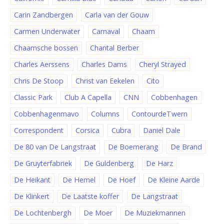
Carin Zandbergen
Carla van der Gouw
Carmen Underwater
Carnaval
Chaam
Chaamsche bossen
Chantal Berber
Charles Aerssens
Charles Dams
Cheryl Strayed
Chris De Stoop
Christ van Eekelen
Cito
Classic Park
Club A Capella
CNN
Cobbenhagen
Cobbenhagenmavo
Columns
ContourdeTwern
Correspondent
Corsica
Cubra
Daniel Dale
De 80 van De Langstraat
De Boemerang
De Brand
De Gruyterfabriek
De Guldenberg
De Harz
De Heikant
De Hemel
De Hoef
De Kleine Aarde
De Klinkert
De Laatste koffer
De Langstraat
De Lochtenbergh
De Moer
De Muziekmannen