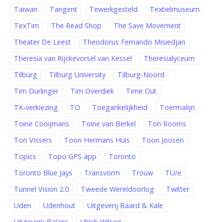
Taiwan
Tangent
Tewerkgesteld
Textielmuseum
TexTim
The Read Shop
The Save Movement
Theater De Leest
Theodorus Fernando Misiedjan
Theresia van Rijckevorsel van Kessel
Theresialyceum
Tilburg
Tilburg University
Tilburg-Noord
Tim Durlinger
Tim Overdiek
Time Out
TK-verkiezing
TO
Toegankelijkheid
Toermalijn
Toine Cooijmans
Toine van Berkel
Ton Rooms
Ton Vissers
Toon Hermans Huis
Toon Joosen
Topics
Topo GPS app
Toronto
Toronto Blue Jays
Transvorm
Trouw
TU/e
Tunnel Vision 2.0
Tweede Wereldoorlog
Twitter
Uden
Udenhout
Uitgeverij Baard & Kale
Uitgeverij Balans
Ulrich Wilson