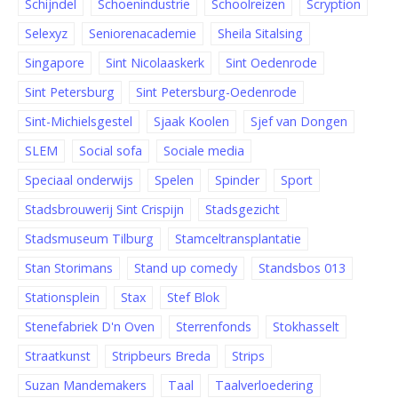
Schijndel
Schoenindustrie
Schoolreizen
Scryption
Selexyz
Seniorenacademie
Sheila Sitalsing
Singapore
Sint Nicolaaskerk
Sint Oedenrode
Sint Petersburg
Sint Petersburg-Oedenrode
Sint-Michielsgestel
Sjaak Koolen
Sjef van Dongen
SLEM
Social sofa
Sociale media
Speciaal onderwijs
Spelen
Spinder
Sport
Stadsbrouwerij Sint Crispijn
Stadsgezicht
Stadsmuseum Tilburg
Stamceltransplantatie
Stan Storimans
Stand up comedy
Standsbos 013
Stationsplein
Stax
Stef Blok
Stenefabriek D'n Oven
Sterrenfonds
Stokhasselt
Straatkunst
Stripbeurs Breda
Strips
Suzan Mandemakers
Taal
Taalverloedering