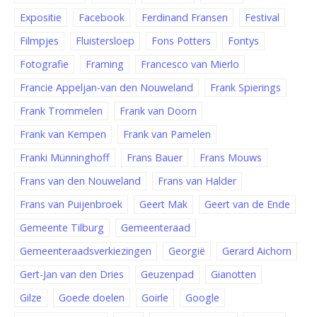
Expositie
Facebook
Ferdinand Fransen
Festival
Filmpjes
Fluistersloep
Fons Potters
Fontys
Fotografie
Framing
Francesco van Mierlo
Francie Appeljan-van den Nouweland
Frank Spierings
Frank Trommelen
Frank van Doorn
Frank van Kempen
Frank van Pamelen
Franki Münninghoff
Frans Bauer
Frans Mouws
Frans van den Nouweland
Frans van Halder
Frans van Puijenbroek
Geert Mak
Geert van de Ende
Gemeente Tilburg
Gemeenteraad
Gemeenteraadsverkiezingen
Georgië
Gerard Aichorn
Gert-Jan van den Dries
Geuzenpad
Gianotten
Gilze
Goede doelen
Goirle
Google