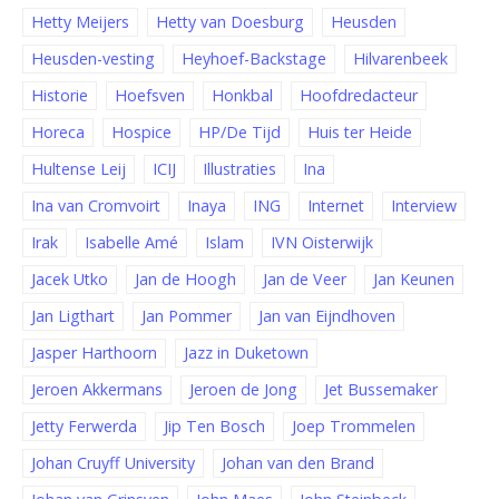
Hetty Meijers
Hetty van Doesburg
Heusden
Heusden-vesting
Heyhoef-Backstage
Hilvarenbeek
Historie
Hoefsven
Honkbal
Hoofdredacteur
Horeca
Hospice
HP/De Tijd
Huis ter Heide
Hultense Leij
ICIJ
Illustraties
Ina
Ina van Cromvoirt
Inaya
ING
Internet
Interview
Irak
Isabelle Amé
Islam
IVN Oisterwijk
Jacek Utko
Jan de Hoogh
Jan de Veer
Jan Keunen
Jan Ligthart
Jan Pommer
Jan van Eijndhoven
Jasper Harthoorn
Jazz in Duketown
Jeroen Akkermans
Jeroen de Jong
Jet Bussemaker
Jetty Ferwerda
Jip Ten Bosch
Joep Trommelen
Johan Cruyff University
Johan van den Brand