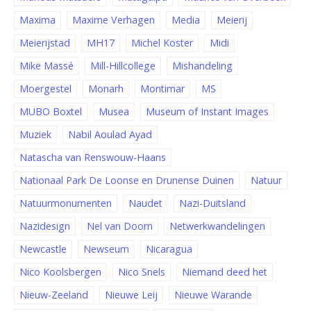
Maxima
Maxime Verhagen
Media
Meierij
Meierijstad
MH17
Michel Koster
Midi
Mike Massé
Mill-Hillcollege
Mishandeling
Moergestel
Monarh
Montimar
MS
MUBO Boxtel
Musea
Museum of Instant Images
Muziek
Nabil Aoulad Ayad
Natascha van Renswouw-Haans
Nationaal Park De Loonse en Drunense Duinen
Natuur
Natuurmonumenten
Naudet
Nazi-Duitsland
Nazidesign
Nel van Doorn
Netwerkwandelingen
Newcastle
Newseum
Nicaragua
Nico Koolsbergen
Nico Snels
Niemand deed het
Nieuw-Zeeland
Nieuwe Leij
Nieuwe Warande