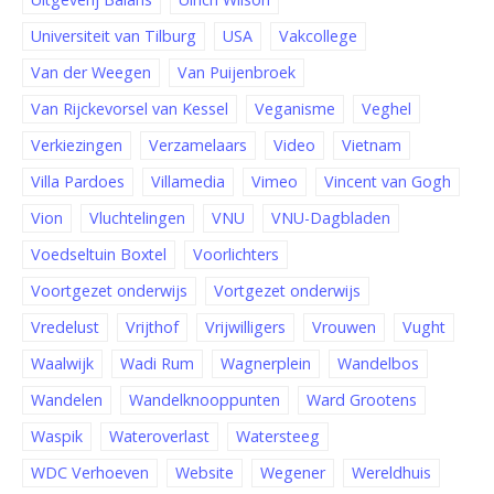
Universiteit van Tilburg
USA
Vakcollege
Van der Weegen
Van Puijenbroek
Van Rijckevorsel van Kessel
Veganisme
Veghel
Verkiezingen
Verzamelaars
Video
Vietnam
Villa Pardoes
Villamedia
Vimeo
Vincent van Gogh
Vion
Vluchtelingen
VNU
VNU-Dagbladen
Voedseltuin Boxtel
Voorlichters
Voortgezet onderwijs
Vortgezet onderwijs
Vredelust
Vrijthof
Vrijwilligers
Vrouwen
Vught
Waalwijk
Wadi Rum
Wagnerplein
Wandelbos
Wandelen
Wandelknooppunten
Ward Grootens
Waspik
Wateroverlast
Watersteeg
WDC Verhoeven
Website
Wegener
Wereldhuis