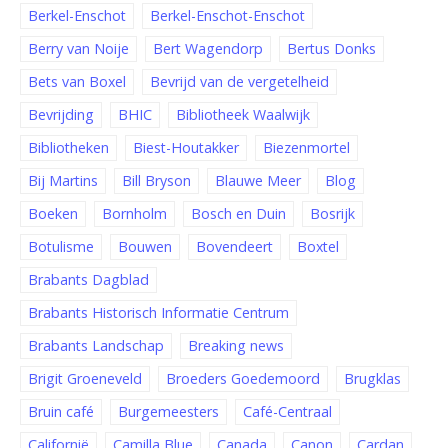
Berkel-Enschot
Berkel-Enschot-Enschot
Berry van Noije
Bert Wagendorp
Bertus Donks
Bets van Boxel
Bevrijd van de vergetelheid
Bevrijding
BHIC
Bibliotheek Waalwijk
Bibliotheken
Biest-Houtakker
Biezenmortel
Bij Martins
Bill Bryson
Blauwe Meer
Blog
Boeken
Bornholm
Bosch en Duin
Bosrijk
Botulisme
Bouwen
Bovendeert
Boxtel
Brabants Dagblad
Brabants Historisch Informatie Centrum
Brabants Landschap
Breaking news
Brigit Groeneveld
Broeders Goedemoord
Brugklas
Bruin café
Burgemeesters
Café-Centraal
Californië
Camilla Blue
Canada
Canon
Cardan