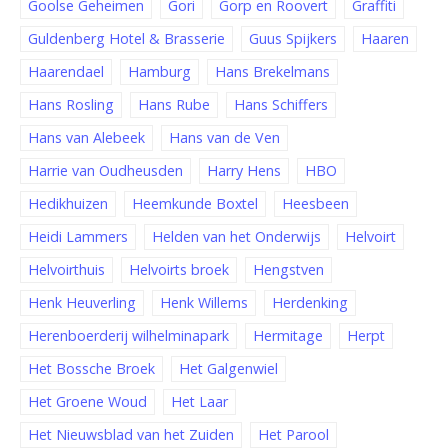
Goolse Geheimen
Gori
Gorp en Roovert
Graffiti
Guldenberg Hotel & Brasserie
Guus Spijkers
Haaren
Haarendael
Hamburg
Hans Brekelmans
Hans Rosling
Hans Rube
Hans Schiffers
Hans van Alebeek
Hans van de Ven
Harrie van Oudheusden
Harry Hens
HBO
Hedikhuizen
Heemkunde Boxtel
Heesbeen
Heidi Lammers
Helden van het Onderwijs
Helvoirt
Helvoirthuis
Helvoirts broek
Hengstven
Henk Heuverling
Henk Willems
Herdenking
Herenboerderij wilhelminapark
Hermitage
Herpt
Het Bossche Broek
Het Galgenwiel
Het Groene Woud
Het Laar
Het Nieuwsblad van het Zuiden
Het Parool