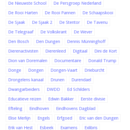
De Nieuwste School
De Persgroep Nederland
De Rooi Harten
De Rooi Pannen
De Schaapskooi
De Sjaak
De Sjaak 2
De Stentor
De Tavenu
De Telegraaf
De Volkskrant
De Wever
Den Bosch
Den Dungen
Dennis Münninghoff
Dierenactivisten
Dierenleed
Digitaal
Dini de Kort
Dion van Doremalen
Documentaire
Donald Trump
Donge
Dongen
Dongen-Vaart
Drieburcht
Drongelens kanaal
Drunen
Durendael
Dwangarbeiders
DWDD
Ed Schilders
Educatieve reizen
Edwin Bakker
Eerste divisie
Efteling
Eindhoven
Eindhovens Dagblad
Elise Merlijn
Engels
Erfgoed
Eric van den Dungen
Erik van Hest
Esbeek
Examens
Exlibris