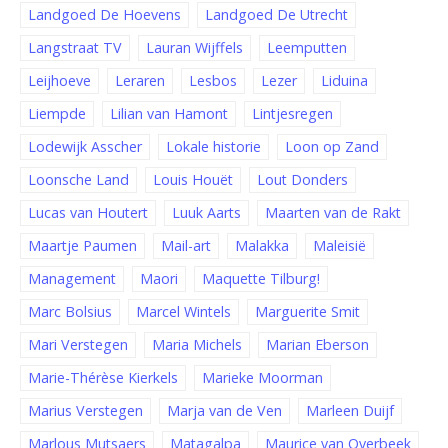
Landgoed De Hoevens
Landgoed De Utrecht
Langstraat TV
Lauran Wijffels
Leemputten
Leijhoeve
Leraren
Lesbos
Lezer
Liduina
Liempde
Lilian van Hamont
Lintjesregen
Lodewijk Asscher
Lokale historie
Loon op Zand
Loonsche Land
Louis Houët
Lout Donders
Lucas van Houtert
Luuk Aarts
Maarten van de Rakt
Maartje Paumen
Mail-art
Malakka
Maleisië
Management
Maori
Maquette Tilburg!
Marc Bolsius
Marcel Wintels
Marguerite Smit
Mari Verstegen
Maria Michels
Marian Eberson
Marie-Thérèse Kierkels
Marieke Moorman
Marius Verstegen
Marja van de Ven
Marleen Duijf
Marlous Mutsaers
Matagalpa
Maurice van Overbeek