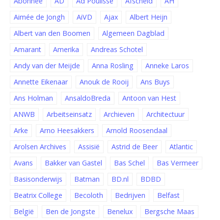
Abonnee
AD
Ad Poulisse
Afscheid
AH
Aimée de Jongh
AiVD
Ajax
Albert Heijn
Albert van den Boomen
Algemeen Dagblad
Amarant
Amerika
Andreas Schotel
Andy van der Meijde
Anna Rosling
Anneke Laros
Annette Eikenaar
Anouk de Rooij
Ans Buys
Ans Holman
AnsaldoBreda
Antoon van Hest
ANWB
Arbeitseinsatz
Archieven
Architectuur
Arke
Arno Heesakkers
Arnold Roosendaal
Arolsen Archives
Assisië
Astrid de Beer
Atlantic
Avans
Bakker van Gastel
Bas Schel
Bas Vermeer
Basisonderwijs
Batman
BD.nl
BDBD
Beatrix College
Becoloth
Bedrijven
Belfast
België
Ben de Jongste
Benelux
Bergsche Maas