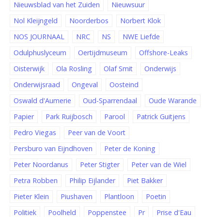
Nieuwsblad van het Zuiden
Nieuwsuur
Nol Kleijngeld
Noorderbos
Norbert Klok
NOS JOURNAAL
NRC
NS
NWE Liefde
Odulphuslyceum
Oertijdmuseum
Offshore-Leaks
Oisterwijk
Ola Rosling
Olaf Smit
Onderwijs
Onderwijsraad
Ongeval
Oosteind
Oswald d'Aumerie
Oud-Sparrendaal
Oude Warande
Papier
Park Ruijbosch
Parool
Patrick Guitjens
Pedro Viegas
Peer van de Voort
Persburo van Eijndhoven
Peter de Koning
Peter Noordanus
Peter Stigter
Peter van de Wiel
Petra Robben
Philip Eijlander
Piet Bakker
Pieter Klein
Piushaven
Plantloon
Poetin
Politiek
Poolheld
Poppenstee
Pr
Prise d'Eau