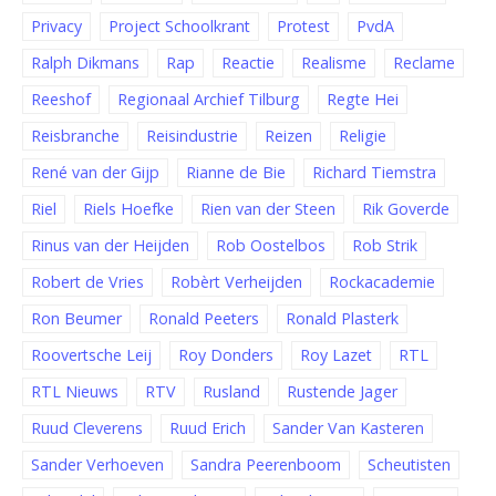
Privacy
Project Schoolkrant
Protest
PvdA
Ralph Dikmans
Rap
Reactie
Realisme
Reclame
Reeshof
Regionaal Archief Tilburg
Regte Hei
Reisbranche
Reisindustrie
Reizen
Religie
René van der Gijp
Rianne de Bie
Richard Tiemstra
Riel
Riels Hoefke
Rien van der Steen
Rik Goverde
Rinus van der Heijden
Rob Oostelbos
Rob Strik
Robert de Vries
Robèrt Verheijden
Rockacademie
Ron Beumer
Ronald Peeters
Ronald Plasterk
Roovertsche Leij
Roy Donders
Roy Lazet
RTL
RTL Nieuws
RTV
Rusland
Rustende Jager
Ruud Cleverens
Ruud Erich
Sander Van Kasteren
Sander Verhoeven
Sandra Peerenboom
Scheutisten