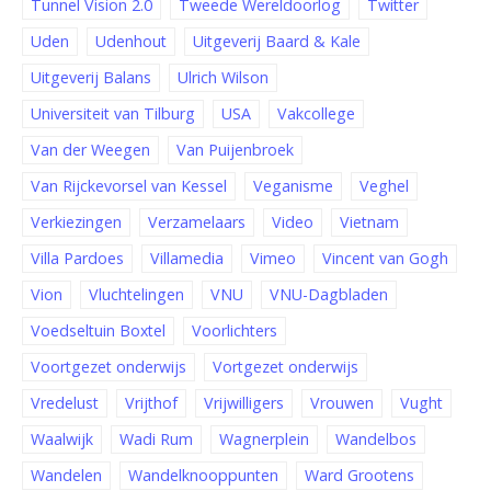
Tunnel Vision 2.0
Tweede Wereldoorlog
Twitter
Uden
Udenhout
Uitgeverij Baard & Kale
Uitgeverij Balans
Ulrich Wilson
Universiteit van Tilburg
USA
Vakcollege
Van der Weegen
Van Puijenbroek
Van Rijckevorsel van Kessel
Veganisme
Veghel
Verkiezingen
Verzamelaars
Video
Vietnam
Villa Pardoes
Villamedia
Vimeo
Vincent van Gogh
Vion
Vluchtelingen
VNU
VNU-Dagbladen
Voedseltuin Boxtel
Voorlichters
Voortgezet onderwijs
Vortgezet onderwijs
Vredelust
Vrijthof
Vrijwilligers
Vrouwen
Vught
Waalwijk
Wadi Rum
Wagnerplein
Wandelbos
Wandelen
Wandelknooppunten
Ward Grootens