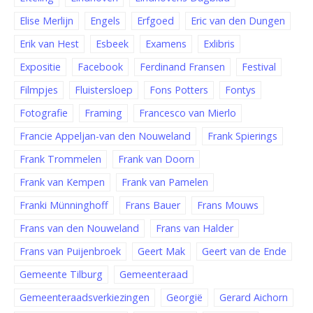
Elise Merlijn
Engels
Erfgoed
Eric van den Dungen
Erik van Hest
Esbeek
Examens
Exlibris
Expositie
Facebook
Ferdinand Fransen
Festival
Filmpjes
Fluistersloep
Fons Potters
Fontys
Fotografie
Framing
Francesco van Mierlo
Francie Appeljan-van den Nouweland
Frank Spierings
Frank Trommelen
Frank van Doorn
Frank van Kempen
Frank van Pamelen
Franki Münninghoff
Frans Bauer
Frans Mouws
Frans van den Nouweland
Frans van Halder
Frans van Puijenbroek
Geert Mak
Geert van de Ende
Gemeente Tilburg
Gemeenteraad
Gemeenteraadsverkiezingen
Georgië
Gerard Aichorn