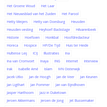
Het Groene Woud
Het Laar
Het Nieuwsblad van het Zuiden
Het Parool
Hetty Meijers
Hetty van Doesburg
Heusden
Heusden-vesting
Heyhoef-Backstage
Hilvarenbeek
Historie
Hoefsven
Honkbal
Hoofdredacteur
Horeca
Hospice
HP/De Tijd
Huis ter Heide
Hultense Leij
ICIJ
Illustraties
Ina
Ina van Cromvoirt
Inaya
ING
Internet
Interview
Irak
Isabelle Amé
Islam
IVN Oisterwijk
Jacek Utko
Jan de Hoogh
Jan de Veer
Jan Keunen
Jan Ligthart
Jan Pommer
Jan van Eijndhoven
Jasper Harthoorn
Jazz in Duketown
Jeroen Akkermans
Jeroen de Jong
Jet Bussemaker