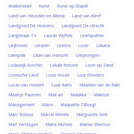
Kruikenstad
Kunst
Kunst op Stapel
Land van Heusden en Altena
Land van Kleef
Landgoed De Hoevens
Landgoed De Utrecht
Langstraat TV
Lauran Wijffels
Leemputten
Leijhoeve
Leraren
Lesbos
Lezer
Liduina
Liempde
Lilian van Hamont
Lintjesregen
Lodewijk Asscher
Lokale historie
Loon op Zand
Loonsche Land
Louis Houët
Lout Donders
Lucas van Houtert
Luuk Aarts
Maarten van de Rakt
Maartje Paumen
Mail-art
Malakka
Maleisië
Management
Maori
Maquette Tilburg!
Marc Bolsius
Marcel Wintels
Marguerite Smit
Mari Verstegen
Maria Michels
Marian Eberson