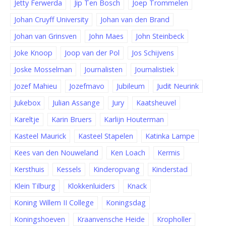
Jetty Ferwerda
Jip Ten Bosch
Joep Trommelen
Johan Cruyff University
Johan van den Brand
Johan van Grinsven
John Maes
John Steinbeck
Joke Knoop
Joop van der Pol
Jos Schijvens
Joske Mosselman
Journalisten
Journalistiek
Jozef Mahieu
Jozefmavo
Jubileum
Judit Neurink
Jukebox
Julian Assange
Jury
Kaatsheuvel
Kareltje
Karin Bruers
Karlijn Houterman
Kasteel Maurick
Kasteel Stapelen
Katinka Lampe
Kees van den Nouweland
Ken Loach
Kermis
Kersthuis
Kessels
Kinderopvang
Kinderstad
Klein Tilburg
Klokkenluiders
Knack
Koning Willem II College
Koningsdag
Koningshoeven
Kraanvensche Heide
Kropholler