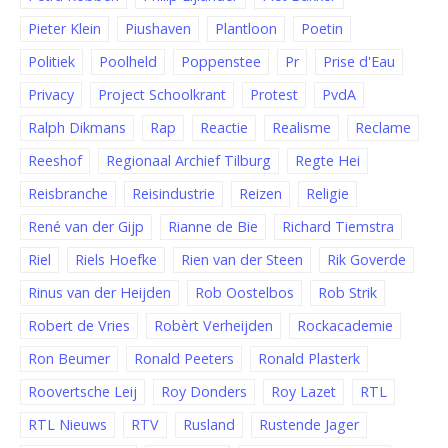
Pieter Klein
Piushaven
Plantloon
Poetin
Politiek
Poolheld
Poppenstee
Pr
Prise d'Eau
Privacy
Project Schoolkrant
Protest
PvdA
Ralph Dikmans
Rap
Reactie
Realisme
Reclame
Reeshof
Regionaal Archief Tilburg
Regte Hei
Reisbranche
Reisindustrie
Reizen
Religie
René van der Gijp
Rianne de Bie
Richard Tiemstra
Riel
Riels Hoefke
Rien van der Steen
Rik Goverde
Rinus van der Heijden
Rob Oostelbos
Rob Strik
Robert de Vries
Robèrt Verheijden
Rockacademie
Ron Beumer
Ronald Peeters
Ronald Plasterk
Roovertsche Leij
Roy Donders
Roy Lazet
RTL
RTL Nieuws
RTV
Rusland
Rustende Jager