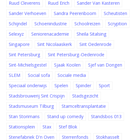
Ruud Cleverens
Ruud Erich
Sander Van Kasteren
Sander Verhoeven
Sandra Peerenboom
Scheutisten
Schijndel
Schoenindustrie
Schoolreizen
Scryption
Selexyz
Seniorenacademie
Sheila Sitalsing
Singapore
Sint Nicolaaskerk
Sint Oedenrode
Sint Petersburg
Sint Petersburg-Oedenrode
Sint-Michielsgestel
Sjaak Koolen
Sjef van Dongen
SLEM
Social sofa
Sociale media
Speciaal onderwijs
Spelen
Spinder
Sport
Stadsbrouwerij Sint Crispijn
Stadsgezicht
Stadsmuseum Tilburg
Stamceltransplantatie
Stan Storimans
Stand up comedy
Standsbos 013
Stationsplein
Stax
Stef Blok
Stenefabriek D'n Oven
Sterrenfonds
Stokhasselt