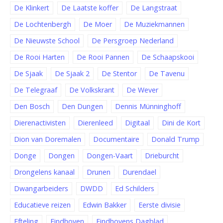
De Klinkert
De Laatste koffer
De Langstraat
De Lochtenbergh
De Moer
De Muziekmannen
De Nieuwste School
De Persgroep Nederland
De Rooi Harten
De Rooi Pannen
De Schaapskooi
De Sjaak
De Sjaak 2
De Stentor
De Tavenu
De Telegraaf
De Volkskrant
De Wever
Den Bosch
Den Dungen
Dennis Münninghoff
Dierenactivisten
Dierenleed
Digitaal
Dini de Kort
Dion van Doremalen
Documentaire
Donald Trump
Donge
Dongen
Dongen-Vaart
Drieburcht
Drongelens kanaal
Drunen
Durendael
Dwangarbeiders
DWDD
Ed Schilders
Educatieve reizen
Edwin Bakker
Eerste divisie
Efteling
Eindhoven
Eindhovens Dagblad