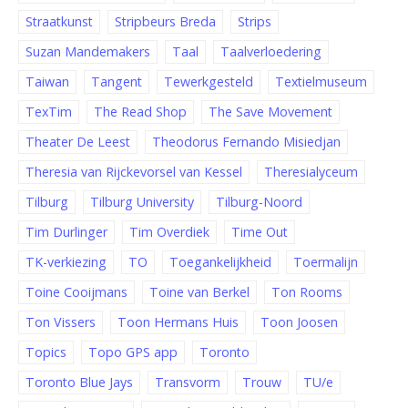
Straatkunst
Stripbeurs Breda
Strips
Suzan Mandemakers
Taal
Taalverloedering
Taiwan
Tangent
Tewerkgesteld
Textielmuseum
TexTim
The Read Shop
The Save Movement
Theater De Leest
Theodorus Fernando Misiedjan
Theresia van Rijckevorsel van Kessel
Theresialyceum
Tilburg
Tilburg University
Tilburg-Noord
Tim Durlinger
Tim Overdiek
Time Out
TK-verkiezing
TO
Toegankelijkheid
Toermalijn
Toine Cooijmans
Toine van Berkel
Ton Rooms
Ton Vissers
Toon Hermans Huis
Toon Joosen
Topics
Topo GPS app
Toronto
Toronto Blue Jays
Transvorm
Trouw
TU/e