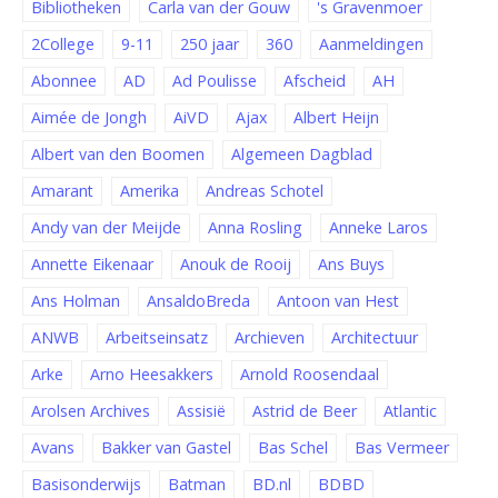
Bibliotheken
Carla van der Gouw
's Gravenmoer
2College
9-11
250 jaar
360
Aanmeldingen
Abonnee
AD
Ad Poulisse
Afscheid
AH
Aimée de Jongh
AiVD
Ajax
Albert Heijn
Albert van den Boomen
Algemeen Dagblad
Amarant
Amerika
Andreas Schotel
Andy van der Meijde
Anna Rosling
Anneke Laros
Annette Eikenaar
Anouk de Rooij
Ans Buys
Ans Holman
AnsaldoBreda
Antoon van Hest
ANWB
Arbeitseinsatz
Archieven
Architectuur
Arke
Arno Heesakkers
Arnold Roosendaal
Arolsen Archives
Assisië
Astrid de Beer
Atlantic
Avans
Bakker van Gastel
Bas Schel
Bas Vermeer
Basisonderwijs
Batman
BD.nl
BDBD