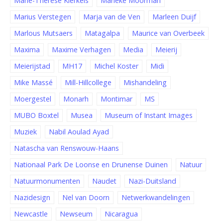
Marie-Thérèse Kierkels
Marieke Moorman
Marius Verstegen
Marja van de Ven
Marleen Duijf
Marlous Mutsaers
Matagalpa
Maurice van Overbeek
Maxima
Maxime Verhagen
Media
Meierij
Meierijstad
MH17
Michel Koster
Midi
Mike Massé
Mill-Hillcollege
Mishandeling
Moergestel
Monarh
Montimar
MS
MUBO Boxtel
Musea
Museum of Instant Images
Muziek
Nabil Aoulad Ayad
Natascha van Renswouw-Haans
Nationaal Park De Loonse en Drunense Duinen
Natuur
Natuurmonumenten
Naudet
Nazi-Duitsland
Nazidesign
Nel van Doorn
Netwerkwandelingen
Newcastle
Newseum
Nicaragua