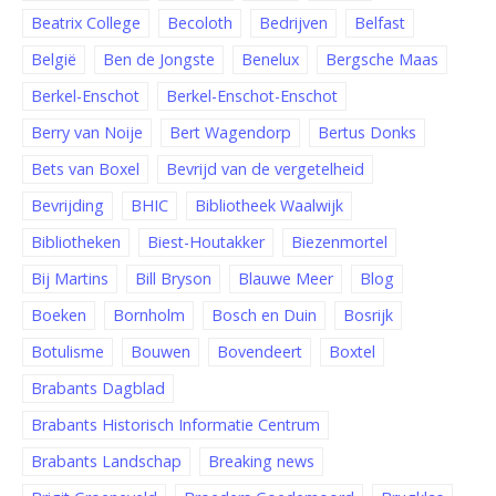
Beatrix College
Becoloth
Bedrijven
Belfast
België
Ben de Jongste
Benelux
Bergsche Maas
Berkel-Enschot
Berkel-Enschot-Enschot
Berry van Noije
Bert Wagendorp
Bertus Donks
Bets van Boxel
Bevrijd van de vergetelheid
Bevrijding
BHIC
Bibliotheek Waalwijk
Bibliotheken
Biest-Houtakker
Biezenmortel
Bij Martins
Bill Bryson
Blauwe Meer
Blog
Boeken
Bornholm
Bosch en Duin
Bosrijk
Botulisme
Bouwen
Bovendeert
Boxtel
Brabants Dagblad
Brabants Historisch Informatie Centrum
Brabants Landschap
Breaking news