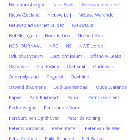
Nico Koolsbergen
Nico Snels
Niemand deed het
Nieuw-Zeeland
Nieuwe Leij
Nieuwe Warande
Nieuwsblad van het Zuiden
Nieuwsuur
Nol Kleijngeld
Noorderbos
Norbert Klok
NOS JOURNAAL
NRC
NS
NWE Liefde
Odulphuslyceum
Oertijdmuseum
Offshore-Leaks
Oisterwijk
Ola Rosling
Olaf Smit
Onderwijs
Onderwijsraad
Ongeval
Oosteind
Oswald d'Aumerie
Oud-Sparrendaal
Oude Warande
Papier
Park Ruijbosch
Parool
Patrick Guitjens
Pedro Viegas
Peer van de Voort
Persburo van Eijndhoven
Peter de Koning
Peter Noordanus
Peter Stigter
Peter van de Wiel
Petra Robben
Philip Eijlander
Piet Bakker