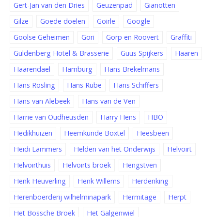
Gert-Jan van den Dries
Geuzenpad
Gianotten
Gilze
Goede doelen
Goirle
Google
Goolse Geheimen
Gori
Gorp en Roovert
Graffiti
Guldenberg Hotel & Brasserie
Guus Spijkers
Haaren
Haarendael
Hamburg
Hans Brekelmans
Hans Rosling
Hans Rube
Hans Schiffers
Hans van Alebeek
Hans van de Ven
Harrie van Oudheusden
Harry Hens
HBO
Hedikhuizen
Heemkunde Boxtel
Heesbeen
Heidi Lammers
Helden van het Onderwijs
Helvoirt
Helvoirthuis
Helvoirts broek
Hengstven
Henk Heuverling
Henk Willems
Herdenking
Herenboerderij wilhelminapark
Hermitage
Herpt
Het Bossche Broek
Het Galgenwiel