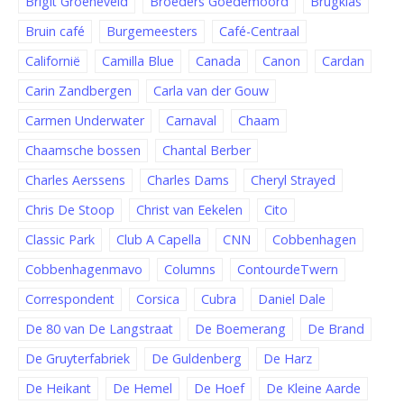
Brigit Groeneveld
Broeders Goedemoord
Brugklas
Bruin café
Burgemeesters
Café-Centraal
Californië
Camilla Blue
Canada
Canon
Cardan
Carin Zandbergen
Carla van der Gouw
Carmen Underwater
Carnaval
Chaam
Chaamsche bossen
Chantal Berber
Charles Aerssens
Charles Dams
Cheryl Strayed
Chris De Stoop
Christ van Eekelen
Cito
Classic Park
Club A Capella
CNN
Cobbenhagen
Cobbenhagenmavo
Columns
ContourdeTwern
Correspondent
Corsica
Cubra
Daniel Dale
De 80 van De Langstraat
De Boemerang
De Brand
De Gruyterfabriek
De Guldenberg
De Harz
De Heikant
De Hemel
De Hoef
De Kleine Aarde