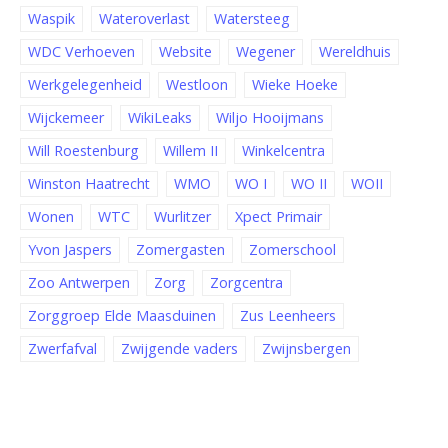
Waspik
Wateroverlast
Watersteeg
WDC Verhoeven
Website
Wegener
Wereldhuis
Werkgelegenheid
Westloon
Wieke Hoeke
Wijckemeer
WikiLeaks
Wiljo Hooijmans
Will Roestenburg
Willem II
Winkelcentra
Winston Haatrecht
WMO
WO I
WO II
WOII
Wonen
WTC
Wurlitzer
Xpect Primair
Yvon Jaspers
Zomergasten
Zomerschool
Zoo Antwerpen
Zorg
Zorgcentra
Zorggroep Elde Maasduinen
Zus Leenheers
Zwerfafval
Zwijgende vaders
Zwijnsbergen