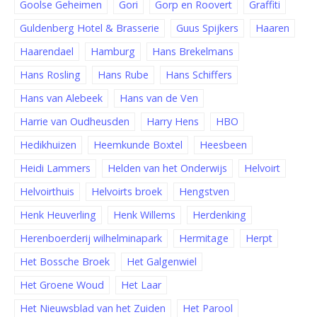
Goolse Geheimen
Gori
Gorp en Roovert
Graffiti
Guldenberg Hotel & Brasserie
Guus Spijkers
Haaren
Haarendael
Hamburg
Hans Brekelmans
Hans Rosling
Hans Rube
Hans Schiffers
Hans van Alebeek
Hans van de Ven
Harrie van Oudheusden
Harry Hens
HBO
Hedikhuizen
Heemkunde Boxtel
Heesbeen
Heidi Lammers
Helden van het Onderwijs
Helvoirt
Helvoirthuis
Helvoirts broek
Hengstven
Henk Heuverling
Henk Willems
Herdenking
Herenboerderij wilhelminapark
Hermitage
Herpt
Het Bossche Broek
Het Galgenwiel
Het Groene Woud
Het Laar
Het Nieuwsblad van het Zuiden
Het Parool