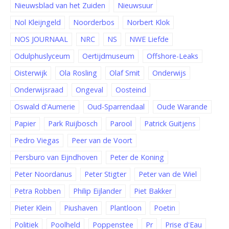
Nieuwsblad van het Zuiden
Nieuwsuur
Nol Kleijngeld
Noorderbos
Norbert Klok
NOS JOURNAAL
NRC
NS
NWE Liefde
Odulphuslyceum
Oertijdmuseum
Offshore-Leaks
Oisterwijk
Ola Rosling
Olaf Smit
Onderwijs
Onderwijsraad
Ongeval
Oosteind
Oswald d'Aumerie
Oud-Sparrendaal
Oude Warande
Papier
Park Ruijbosch
Parool
Patrick Guitjens
Pedro Viegas
Peer van de Voort
Persburo van Eijndhoven
Peter de Koning
Peter Noordanus
Peter Stigter
Peter van de Wiel
Petra Robben
Philip Eijlander
Piet Bakker
Pieter Klein
Piushaven
Plantloon
Poetin
Politiek
Poolheld
Poppenstee
Pr
Prise d'Eau