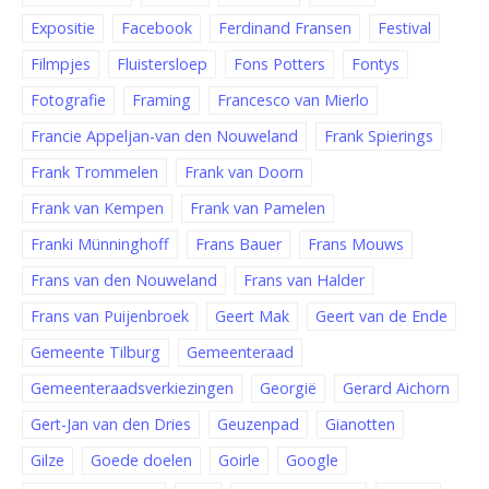
Expositie
Facebook
Ferdinand Fransen
Festival
Filmpjes
Fluistersloep
Fons Potters
Fontys
Fotografie
Framing
Francesco van Mierlo
Francie Appeljan-van den Nouweland
Frank Spierings
Frank Trommelen
Frank van Doorn
Frank van Kempen
Frank van Pamelen
Franki Münninghoff
Frans Bauer
Frans Mouws
Frans van den Nouweland
Frans van Halder
Frans van Puijenbroek
Geert Mak
Geert van de Ende
Gemeente Tilburg
Gemeenteraad
Gemeenteraadsverkiezingen
Georgië
Gerard Aichorn
Gert-Jan van den Dries
Geuzenpad
Gianotten
Gilze
Goede doelen
Goirle
Google