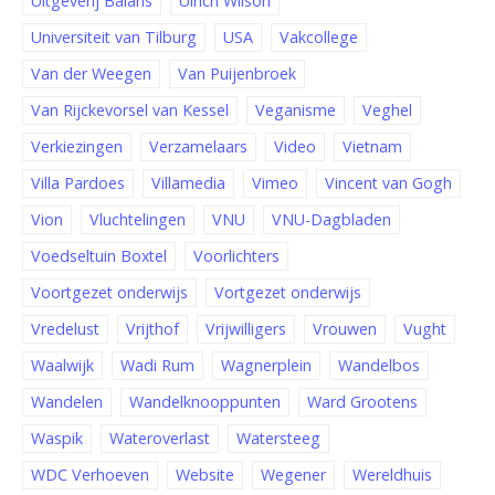
Uitgeverij Balans
Ulrich Wilson
Universiteit van Tilburg
USA
Vakcollege
Van der Weegen
Van Puijenbroek
Van Rijckevorsel van Kessel
Veganisme
Veghel
Verkiezingen
Verzamelaars
Video
Vietnam
Villa Pardoes
Villamedia
Vimeo
Vincent van Gogh
Vion
Vluchtelingen
VNU
VNU-Dagbladen
Voedseltuin Boxtel
Voorlichters
Voortgezet onderwijs
Vortgezet onderwijs
Vredelust
Vrijthof
Vrijwilligers
Vrouwen
Vught
Waalwijk
Wadi Rum
Wagnerplein
Wandelbos
Wandelen
Wandelknooppunten
Ward Grootens
Waspik
Wateroverlast
Watersteeg
WDC Verhoeven
Website
Wegener
Wereldhuis