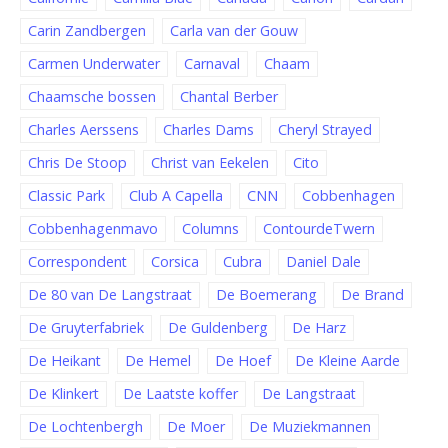
Carin Zandbergen
Carla van der Gouw
Carmen Underwater
Carnaval
Chaam
Chaamsche bossen
Chantal Berber
Charles Aerssens
Charles Dams
Cheryl Strayed
Chris De Stoop
Christ van Eekelen
Cito
Classic Park
Club A Capella
CNN
Cobbenhagen
Cobbenhagenmavo
Columns
ContourdeTwern
Correspondent
Corsica
Cubra
Daniel Dale
De 80 van De Langstraat
De Boemerang
De Brand
De Gruyterfabriek
De Guldenberg
De Harz
De Heikant
De Hemel
De Hoef
De Kleine Aarde
De Klinkert
De Laatste koffer
De Langstraat
De Lochtenbergh
De Moer
De Muziekmannen