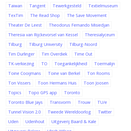
Taiwan
Tangent
Tewerkgesteld
Textielmuseum
TexTim
The Read Shop
The Save Movement
Theater De Leest
Theodorus Fernando Misiedjan
Theresia van Rijckevorsel van Kessel
Theresialyceum
Tilburg
Tilburg University
Tilburg-Noord
Tim Durlinger
Tim Overdiek
Time Out
TK-verkiezing
TO
Toegankelijkheid
Toermalijn
Toine Cooijmans
Toine van Berkel
Ton Rooms
Ton Vissers
Toon Hermans Huis
Toon Joosen
Topics
Topo GPS app
Toronto
Toronto Blue Jays
Transvorm
Trouw
TU/e
Tunnel Vision 2.0
Tweede Wereldoorlog
Twitter
Uden
Udenhout
Uitgeverij Baard & Kale