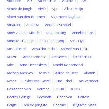
Abonnee
AD
Ad Poulisse
Afscheid
AH
Aimée de Jongh
AiVD
Ajax
Albert Heijn
Albert van den Boomen
Algemeen Dagblad
Amarant
Amerika
Andreas Schotel
Andy van der Meijde
Anna Rosling
Anneke Laros
Annette Eikenaar
Anouk de Rooij
Ans Buys
Ans Holman
AnsaldoBreda
Antoon van Hest
ANWB
Arbeitseinsatz
Archieven
Architectuur
Arke
Arno Heesakkers
Arnold Roosendaal
Arolsen Archives
Assisië
Astrid de Beer
Atlantic
Avans
Bakker van Gastel
Bas Schel
Bas Vermeer
Basisonderwijs
Batman
BD.nl
BDBD
Beatrix College
Becoloth
Bedrijven
Belfast
België
Ben de Jongste
Benelux
Bergsche Maas