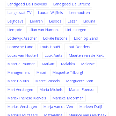
Landgoed De Hoevens
Landgoed De Utrecht
Langstraat TV
Lauran Wijffels
Leemputten
Leijhoeve
Leraren
Lesbos
Lezer
Liduina
Liempde
Lilian van Hamont
Lintjesregen
Lodewijk Asscher
Lokale historie
Loon op Zand
Loonsche Land
Louis Houët
Lout Donders
Lucas van Houtert
Luuk Aarts
Maarten van de Rakt
Maartje Paumen
Mail-art
Malakka
Maleisië
Management
Maori
Maquette Tilburg!
Marc Bolsius
Marcel Wintels
Marguerite Smit
Mari Verstegen
Maria Michels
Marian Eberson
Marie-Thérèse Kierkels
Marieke Moorman
Marius Verstegen
Marja van de Ven
Marleen Duijf
Marlous Mutsaers
Matagalpa
Maurice van Overbeek