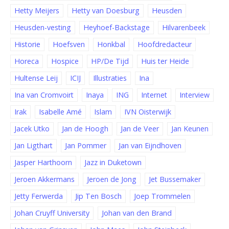
Hetty Meijers
Hetty van Doesburg
Heusden
Heusden-vesting
Heyhoef-Backstage
Hilvarenbeek
Historie
Hoefsven
Honkbal
Hoofdredacteur
Horeca
Hospice
HP/De Tijd
Huis ter Heide
Hultense Leij
ICIJ
Illustraties
Ina
Ina van Cromvoirt
Inaya
ING
Internet
Interview
Irak
Isabelle Amé
Islam
IVN Oisterwijk
Jacek Utko
Jan de Hoogh
Jan de Veer
Jan Keunen
Jan Ligthart
Jan Pommer
Jan van Eijndhoven
Jasper Harthoorn
Jazz in Duketown
Jeroen Akkermans
Jeroen de Jong
Jet Bussemaker
Jetty Ferwerda
Jip Ten Bosch
Joep Trommelen
Johan Cruyff University
Johan van den Brand