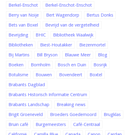
Berkel-Enschot
Berkel-Enschot-Enschot
Berry van Noije
Bert Wagendorp
Bertus Donks
Bets van Boxel
Bevrijd van de vergetelheid
Bevrijding
BHIC
Bibliotheek Waalwijk
Bibliotheken
Biest-Houtakker
Biezenmortel
Bij Martins
Bill Bryson
Blauwe Meer
Blog
Boeken
Bornholm
Bosch en Duin
Bosrijk
Botulisme
Bouwen
Bovendeert
Boxtel
Brabants Dagblad
Brabants Historisch Informatie Centrum
Brabants Landschap
Breaking news
Brigit Groeneveld
Broeders Goedemoord
Brugklas
Bruin café
Burgemeesters
Café-Centraal
Californië
Camilla Blue
Canada
Canon
Cardan