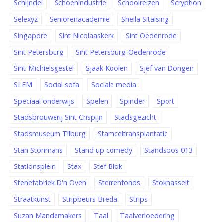
Schijndel
Schoenindustrie
Schoolreizen
Scryption
Selexyz
Seniorenacademie
Sheila Sitalsing
Singapore
Sint Nicolaaskerk
Sint Oedenrode
Sint Petersburg
Sint Petersburg-Oedenrode
Sint-Michielsgestel
Sjaak Koolen
Sjef van Dongen
SLEM
Social sofa
Sociale media
Speciaal onderwijs
Spelen
Spinder
Sport
Stadsbrouwerij Sint Crispijn
Stadsgezicht
Stadsmuseum Tilburg
Stamceltransplantatie
Stan Storimans
Stand up comedy
Standsbos 013
Stationsplein
Stax
Stef Blok
Stenefabriek D'n Oven
Sterrenfonds
Stokhasselt
Straatkunst
Stripbeurs Breda
Strips
Suzan Mandemakers
Taal
Taalverloedering