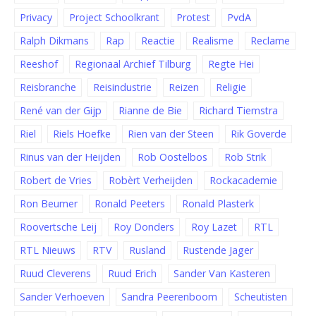
Privacy
Project Schoolkrant
Protest
PvdA
Ralph Dikmans
Rap
Reactie
Realisme
Reclame
Reeshof
Regionaal Archief Tilburg
Regte Hei
Reisbranche
Reisindustrie
Reizen
Religie
René van der Gijp
Rianne de Bie
Richard Tiemstra
Riel
Riels Hoefke
Rien van der Steen
Rik Goverde
Rinus van der Heijden
Rob Oostelbos
Rob Strik
Robert de Vries
Robèrt Verheijden
Rockacademie
Ron Beumer
Ronald Peeters
Ronald Plasterk
Roovertsche Leij
Roy Donders
Roy Lazet
RTL
RTL Nieuws
RTV
Rusland
Rustende Jager
Ruud Cleverens
Ruud Erich
Sander Van Kasteren
Sander Verhoeven
Sandra Peerenboom
Scheutisten