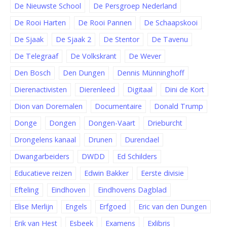
De Nieuwste School
De Persgroep Nederland
De Rooi Harten
De Rooi Pannen
De Schaapskooi
De Sjaak
De Sjaak 2
De Stentor
De Tavenu
De Telegraaf
De Volkskrant
De Wever
Den Bosch
Den Dungen
Dennis Münninghoff
Dierenactivisten
Dierenleed
Digitaal
Dini de Kort
Dion van Doremalen
Documentaire
Donald Trump
Donge
Dongen
Dongen-Vaart
Drieburcht
Drongelens kanaal
Drunen
Durendael
Dwangarbeiders
DWDD
Ed Schilders
Educatieve reizen
Edwin Bakker
Eerste divisie
Efteling
Eindhoven
Eindhovens Dagblad
Elise Merlijn
Engels
Erfgoed
Eric van den Dungen
Erik van Hest
Esbeek
Examens
Exlibris