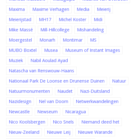
Maxima
Maxime Verhagen
Media
Meierij
Meierijstad
MH17
Michel Koster
Midi
Mike Massé
Mill-Hillcollege
Mishandeling
Moergestel
Monarh
Montimar
MS
MUBO Boxtel
Musea
Museum of Instant Images
Muziek
Nabil Aoulad Ayad
Natascha van Renswouw-Haans
Nationaal Park De Loonse en Drunense Duinen
Natuur
Natuurmonumenten
Naudet
Nazi-Duitsland
Nazidesign
Nel van Doorn
Netwerkwandelingen
Newcastle
Newseum
Nicaragua
Nico Koolsbergen
Nico Snels
Niemand deed het
Nieuw-Zeeland
Nieuwe Leij
Nieuwe Warande