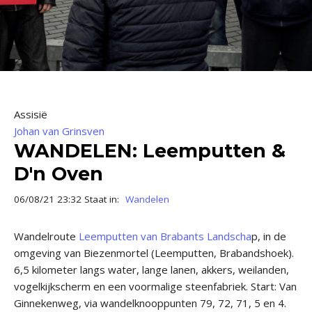
Assisië
Johan van Grinsven
WANDELEN: Leemputten &
D'n Oven
06/08/21 23:32 Staat in:
Wandelen
Wandelroute
Leemputten van Brabants Landscha
p, in de
omgeving van Biezenmortel (Leemputten, Brabandshoek).
6,5 kilometer langs water, lange lanen, akkers, weilanden,
vogelkijkscherm en een voormalige steenfabriek. Start: Van
Ginnekenweg, via wandelknooppunten 79, 72, 71, 5 en 4.