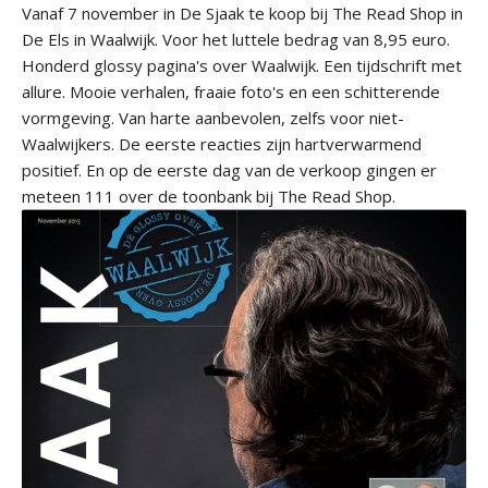
Vanaf 7 november in De Sjaak te koop bij The Read Shop in
De Els in Waalwijk. Voor het luttele bedrag van 8,95 euro.
Honderd glossy pagina's over Waalwijk. Een tijdschrift met
allure. Mooie verhalen, fraaie foto's en een schitterende
vormgeving. Van harte aanbevolen, zelfs voor niet-
Waalwijkers. De eerste reacties zijn hartverwarmend
positief. En op de eerste dag van de verkoop gingen er
meteen 111 over de toonbank bij The Read Shop.