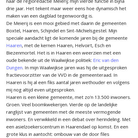
naar de regioredactie Meierij; mijn vierde functie in bijna
drie jaar. Het tekent maar weer eens hoe dynamisch het
maken van een dagblad tegenwoordig is.
De Meierij is een mooi gebied met daarin de gemeenten
Boxtel, Haaren, Schijndel en Sint-Michielsgestel. Mijn
speciale aandacht ligt de komende jaren bij de gemeente
Haaren
, met de kernen Haaren, Helvoirt, Esch en
Biezenmortel. Het is in Haaren een weerzien met een
oude bekende uit de Waalwijkse politiek:
Eric van den
Dungen
. In mijn Waalwijkse jaren was hij de uitgesproken
fractievoorzitter van de VVD in de gemeenteraad. In
Haaren is hij al een fiks aantal jaren wethouder en volgens
mij nog altijd even uitgesproken.
Haaren is een kleine gemeente, met zo’n 13.500 inwoners.
Groen. Veel boomkwekerijen. Vierde op de landelijke
ranglijst van gemeenten met de meeste vermogende
inwoners. En verwikkeld in een debat over herindeling. Met
een asielzoekerscentrum in Haarendael op komst. En een
grote klus in aantocht: ombouw van de door files