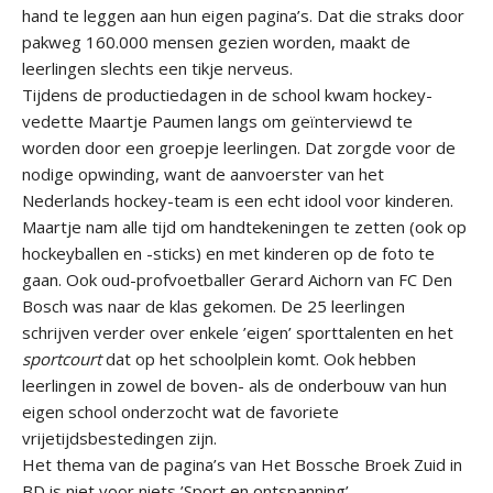
hand te leggen aan hun eigen pagina’s. Dat die straks door
pakweg 160.000 mensen gezien worden, maakt de
leerlingen slechts een tikje nerveus.
Tijdens de productiedagen in de school kwam hockey-
vedette Maartje Paumen langs om geïnterviewd te
worden door een groepje leerlingen. Dat zorgde voor de
nodige opwinding, want de aanvoerster van het
Nederlands hockey-team is een echt idool voor kinderen.
Maartje nam alle tijd om handtekeningen te zetten (ook op
hockeyballen en -sticks) en met kinderen op de foto te
gaan. Ook oud-profvoetballer Gerard Aichorn van FC Den
Bosch was naar de klas gekomen. De 25 leerlingen
schrijven verder over enkele ’eigen’ sporttalenten en het
sportcourt
dat op het schoolplein komt. Ook hebben
leerlingen in zowel de boven- als de onderbouw van hun
eigen school onderzocht wat de favoriete
vrijetijdsbestedingen zijn.
Het thema van de pagina’s van Het Bossche Broek Zuid in
BD is niet voor niets ’Sport en ontspanning’.