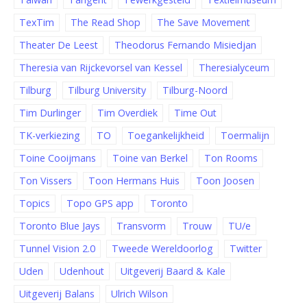
TexTim
The Read Shop
The Save Movement
Theater De Leest
Theodorus Fernando Misiedjan
Theresia van Rijckevorsel van Kessel
Theresialyceum
Tilburg
Tilburg University
Tilburg-Noord
Tim Durlinger
Tim Overdiek
Time Out
TK-verkiezing
TO
Toegankelijkheid
Toermalijn
Toine Cooijmans
Toine van Berkel
Ton Rooms
Ton Vissers
Toon Hermans Huis
Toon Joosen
Topics
Topo GPS app
Toronto
Toronto Blue Jays
Transvorm
Trouw
TU/e
Tunnel Vision 2.0
Tweede Wereldoorlog
Twitter
Uden
Udenhout
Uitgeverij Baard & Kale
Uitgeverij Balans
Ulrich Wilson