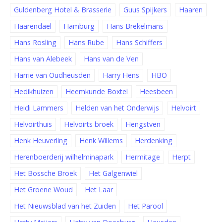
Guldenberg Hotel & Brasserie
Guus Spijkers
Haaren
Haarendael
Hamburg
Hans Brekelmans
Hans Rosling
Hans Rube
Hans Schiffers
Hans van Alebeek
Hans van de Ven
Harrie van Oudheusden
Harry Hens
HBO
Hedikhuizen
Heemkunde Boxtel
Heesbeen
Heidi Lammers
Helden van het Onderwijs
Helvoirt
Helvoirthuis
Helvoirts broek
Hengstven
Henk Heuverling
Henk Willems
Herdenking
Herenboerderij wilhelminapark
Hermitage
Herpt
Het Bossche Broek
Het Galgenwiel
Het Groene Woud
Het Laar
Het Nieuwsblad van het Zuiden
Het Parool