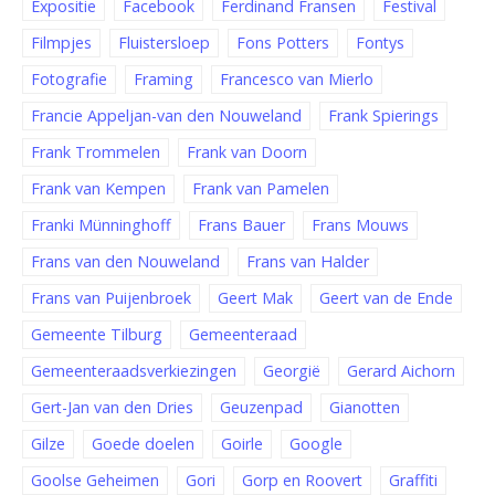
Expositie
Facebook
Ferdinand Fransen
Festival
Filmpjes
Fluistersloep
Fons Potters
Fontys
Fotografie
Framing
Francesco van Mierlo
Francie Appeljan-van den Nouweland
Frank Spierings
Frank Trommelen
Frank van Doorn
Frank van Kempen
Frank van Pamelen
Franki Münninghoff
Frans Bauer
Frans Mouws
Frans van den Nouweland
Frans van Halder
Frans van Puijenbroek
Geert Mak
Geert van de Ende
Gemeente Tilburg
Gemeenteraad
Gemeenteraadsverkiezingen
Georgië
Gerard Aichorn
Gert-Jan van den Dries
Geuzenpad
Gianotten
Gilze
Goede doelen
Goirle
Google
Goolse Geheimen
Gori
Gorp en Roovert
Graffiti