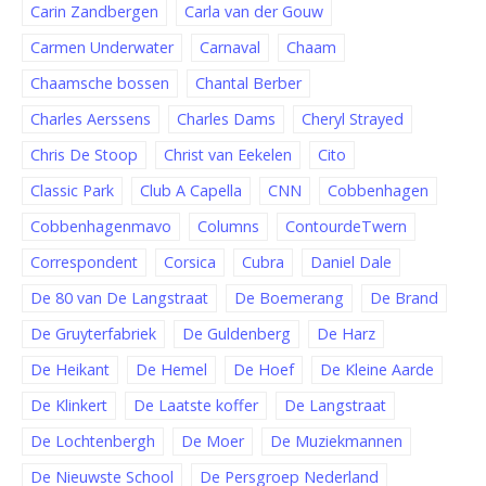
Carin Zandbergen
Carla van der Gouw
Carmen Underwater
Carnaval
Chaam
Chaamsche bossen
Chantal Berber
Charles Aerssens
Charles Dams
Cheryl Strayed
Chris De Stoop
Christ van Eekelen
Cito
Classic Park
Club A Capella
CNN
Cobbenhagen
Cobbenhagenmavo
Columns
ContourdeTwern
Correspondent
Corsica
Cubra
Daniel Dale
De 80 van De Langstraat
De Boemerang
De Brand
De Gruyterfabriek
De Guldenberg
De Harz
De Heikant
De Hemel
De Hoef
De Kleine Aarde
De Klinkert
De Laatste koffer
De Langstraat
De Lochtenbergh
De Moer
De Muziekmannen
De Nieuwste School
De Persgroep Nederland