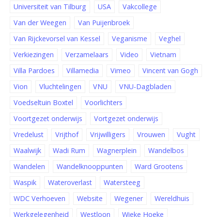
Universiteit van Tilburg
USA
Vakcollege
Van der Weegen
Van Puijenbroek
Van Rijckevorsel van Kessel
Veganisme
Veghel
Verkiezingen
Verzamelaars
Video
Vietnam
Villa Pardoes
Villamedia
Vimeo
Vincent van Gogh
Vion
Vluchtelingen
VNU
VNU-Dagbladen
Voedseltuin Boxtel
Voorlichters
Voortgezet onderwijs
Vortgezet onderwijs
Vredelust
Vrijthof
Vrijwilligers
Vrouwen
Vught
Waalwijk
Wadi Rum
Wagnerplein
Wandelbos
Wandelen
Wandelknooppunten
Ward Grootens
Waspik
Wateroverlast
Watersteeg
WDC Verhoeven
Website
Wegener
Wereldhuis
Werkgelegenheid
Westloon
Wieke Hoeke