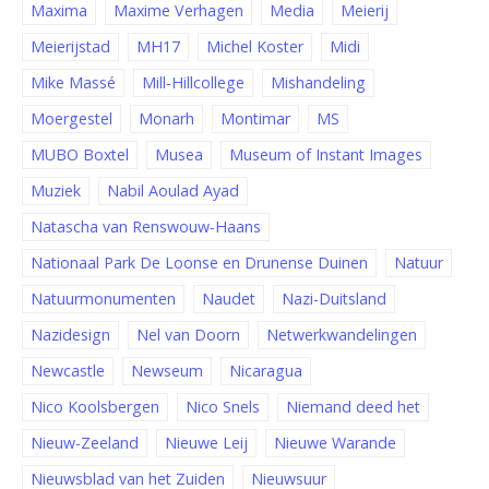
Maxima
Maxime Verhagen
Media
Meierij
Meierijstad
MH17
Michel Koster
Midi
Mike Massé
Mill-Hillcollege
Mishandeling
Moergestel
Monarh
Montimar
MS
MUBO Boxtel
Musea
Museum of Instant Images
Muziek
Nabil Aoulad Ayad
Natascha van Renswouw-Haans
Nationaal Park De Loonse en Drunense Duinen
Natuur
Natuurmonumenten
Naudet
Nazi-Duitsland
Nazidesign
Nel van Doorn
Netwerkwandelingen
Newcastle
Newseum
Nicaragua
Nico Koolsbergen
Nico Snels
Niemand deed het
Nieuw-Zeeland
Nieuwe Leij
Nieuwe Warande
Nieuwsblad van het Zuiden
Nieuwsuur