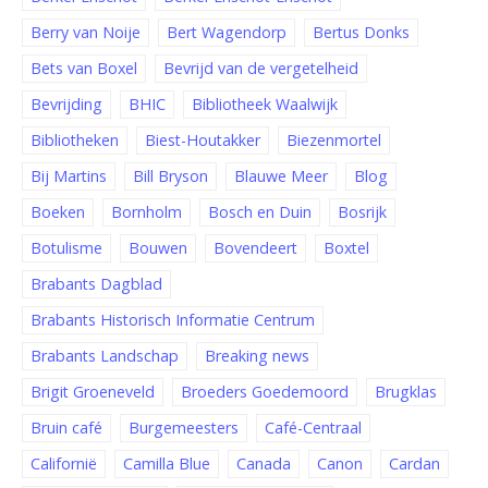
Berry van Noije
Bert Wagendorp
Bertus Donks
Bets van Boxel
Bevrijd van de vergetelheid
Bevrijding
BHIC
Bibliotheek Waalwijk
Bibliotheken
Biest-Houtakker
Biezenmortel
Bij Martins
Bill Bryson
Blauwe Meer
Blog
Boeken
Bornholm
Bosch en Duin
Bosrijk
Botulisme
Bouwen
Bovendeert
Boxtel
Brabants Dagblad
Brabants Historisch Informatie Centrum
Brabants Landschap
Breaking news
Brigit Groeneveld
Broeders Goedemoord
Brugklas
Bruin café
Burgemeesters
Café-Centraal
Californië
Camilla Blue
Canada
Canon
Cardan