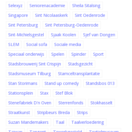
Selexyz
Seniorenacademie
Sheila Sitalsing
Singapore
Sint Nicolaaskerk
Sint Oedenrode
Sint Petersburg
Sint Petersburg-Oedenrode
Sint-Michielsgestel
Sjaak Koolen
Sjef van Dongen
SLEM
Social sofa
Sociale media
Speciaal onderwijs
Spelen
Spinder
Sport
Stadsbrouwerij Sint Crispijn
Stadsgezicht
Stadsmuseum Tilburg
Stamceltransplantatie
Stan Storimans
Stand up comedy
Standsbos 013
Stationsplein
Stax
Stef Blok
Stenefabriek D'n Oven
Sterrenfonds
Stokhasselt
Straatkunst
Stripbeurs Breda
Strips
Suzan Mandemakers
Taal
Taalverloedering
Taiwan
Tangent
Tewerkgesteld
Textielmuseum