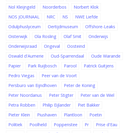
Nol Kleijngeld
Noorderbos
Norbert Klok
NOS JOURNAAL
NRC
NS
NWE Liefde
Odulphuslyceum
Oertijdmuseum
Offshore-Leaks
Oisterwijk
Ola Rosling
Olaf Smit
Onderwijs
Onderwijsraad
Ongeval
Oosteind
Oswald d'Aumerie
Oud-Sparrendaal
Oude Warande
Papier
Park Ruijbosch
Parool
Patrick Guitjens
Pedro Viegas
Peer van de Voort
Persburo van Eijndhoven
Peter de Koning
Peter Noordanus
Peter Stigter
Peter van de Wiel
Petra Robben
Philip Eijlander
Piet Bakker
Pieter Klein
Piushaven
Plantloon
Poetin
Politiek
Poolheld
Poppenstee
Pr
Prise d'Eau