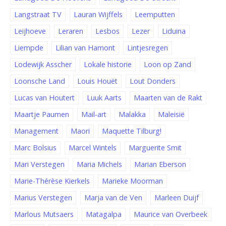
Langstraat TV
Lauran Wijffels
Leemputten
Leijhoeve
Leraren
Lesbos
Lezer
Liduina
Liempde
Lilian van Hamont
Lintjesregen
Lodewijk Asscher
Lokale historie
Loon op Zand
Loonsche Land
Louis Houët
Lout Donders
Lucas van Houtert
Luuk Aarts
Maarten van de Rakt
Maartje Paumen
Mail-art
Malakka
Maleisië
Management
Maori
Maquette Tilburg!
Marc Bolsius
Marcel Wintels
Marguerite Smit
Mari Verstegen
Maria Michels
Marian Eberson
Marie-Thérèse Kierkels
Marieke Moorman
Marius Verstegen
Marja van de Ven
Marleen Duijf
Marlous Mutsaers
Matagalpa
Maurice van Overbeek