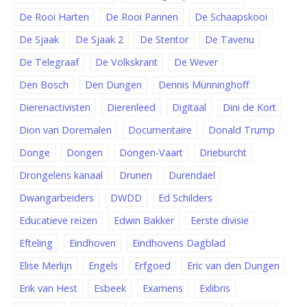
De Rooi Harten
De Rooi Pannen
De Schaapskooi
De Sjaak
De Sjaak 2
De Stentor
De Tavenu
De Telegraaf
De Volkskrant
De Wever
Den Bosch
Den Dungen
Dennis Münninghoff
Dierenactivisten
Dierenleed
Digitaal
Dini de Kort
Dion van Doremalen
Documentaire
Donald Trump
Donge
Dongen
Dongen-Vaart
Drieburcht
Drongelens kanaal
Drunen
Durendael
Dwangarbeiders
DWDD
Ed Schilders
Educatieve reizen
Edwin Bakker
Eerste divisie
Efteling
Eindhoven
Eindhovens Dagblad
Elise Merlijn
Engels
Erfgoed
Eric van den Dungen
Erik van Hest
Esbeek
Examens
Exlibris