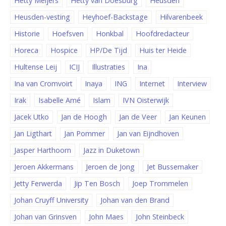
Hetty Meijers
Hetty van Doesburg
Heusden
Heusden-vesting
Heyhoef-Backstage
Hilvarenbeek
Historie
Hoefsven
Honkbal
Hoofdredacteur
Horeca
Hospice
HP/De Tijd
Huis ter Heide
Hultense Leij
ICIJ
Illustraties
Ina
Ina van Cromvoirt
Inaya
ING
Internet
Interview
Irak
Isabelle Amé
Islam
IVN Oisterwijk
Jacek Utko
Jan de Hoogh
Jan de Veer
Jan Keunen
Jan Ligthart
Jan Pommer
Jan van Eijndhoven
Jasper Harthoorn
Jazz in Duketown
Jeroen Akkermans
Jeroen de Jong
Jet Bussemaker
Jetty Ferwerda
Jip Ten Bosch
Joep Trommelen
Johan Cruyff University
Johan van den Brand
Johan van Grinsven
John Maes
John Steinbeck