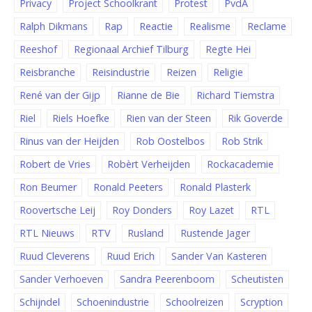
Privacy
Project Schoolkrant
Protest
PvdA
Ralph Dikmans
Rap
Reactie
Realisme
Reclame
Reeshof
Regionaal Archief Tilburg
Regte Hei
Reisbranche
Reisindustrie
Reizen
Religie
René van der Gijp
Rianne de Bie
Richard Tiemstra
Riel
Riels Hoefke
Rien van der Steen
Rik Goverde
Rinus van der Heijden
Rob Oostelbos
Rob Strik
Robert de Vries
Robèrt Verheijden
Rockacademie
Ron Beumer
Ronald Peeters
Ronald Plasterk
Roovertsche Leij
Roy Donders
Roy Lazet
RTL
RTL Nieuws
RTV
Rusland
Rustende Jager
Ruud Cleverens
Ruud Erich
Sander Van Kasteren
Sander Verhoeven
Sandra Peerenboom
Scheutisten
Schijndel
Schoenindustrie
Schoolreizen
Scryption