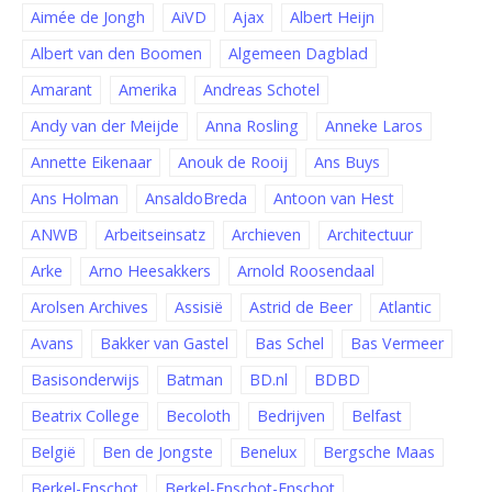
Aimée de Jongh
AiVD
Ajax
Albert Heijn
Albert van den Boomen
Algemeen Dagblad
Amarant
Amerika
Andreas Schotel
Andy van der Meijde
Anna Rosling
Anneke Laros
Annette Eikenaar
Anouk de Rooij
Ans Buys
Ans Holman
AnsaldoBreda
Antoon van Hest
ANWB
Arbeitseinsatz
Archieven
Architectuur
Arke
Arno Heesakkers
Arnold Roosendaal
Arolsen Archives
Assisië
Astrid de Beer
Atlantic
Avans
Bakker van Gastel
Bas Schel
Bas Vermeer
Basisonderwijs
Batman
BD.nl
BDBD
Beatrix College
Becoloth
Bedrijven
Belfast
België
Ben de Jongste
Benelux
Bergsche Maas
Berkel-Enschot
Berkel-Enschot-Enschot