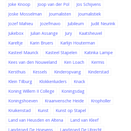
Joke Knoop
Joop van der Pol
Jos Schijvens
Joske Mosselman
Journalisten
Journalistiek
Jozef Mahieu
Jozefmavo
Jubileum
Judit Neurink
Jukebox
Julian Assange
Jury
Kaatsheuvel
Kareltje
Karin Bruers
Karlijn Houterman
Kasteel Maurick
Kasteel Stapelen
Katinka Lampe
Kees van den Nouweland
Ken Loach
Kermis
Kersthuis
Kessels
Kinderopvang
Kinderstad
Klein Tilburg
Klokkenluiders
Knack
Koning Willem II College
Koningsdag
Koningshoeven
Kraanvensche Heide
Kropholler
Kruikenstad
Kunst
Kunst op Stapel
Land van Heusden en Altena
Land van Kleef
Landgoed De Hoevens
Landgoed De Utrecht