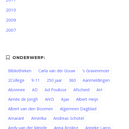
2010
2009
2007
Bibliotheken
Carla van der Gouw
's Gravenmoer
2College
9-11
250 jaar
360
Aanmeldingen
Abonnee
AD
Ad Poulisse
Afscheid
AH
Aimée de Jongh
AiVD
Ajax
Albert Heijn
Albert van den Boomen
Algemeen Dagblad
Amarant
Amerika
Andreas Schotel
Andy van der Meijde
Anna Rosling
Anneke Laros