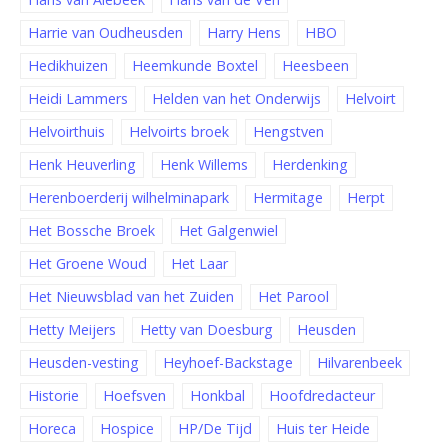
Harrie van Oudheusden
Harry Hens
HBO
Hedikhuizen
Heemkunde Boxtel
Heesbeen
Heidi Lammers
Helden van het Onderwijs
Helvoirt
Helvoirthuis
Helvoirts broek
Hengstven
Henk Heuverling
Henk Willems
Herdenking
Herenboerderij wilhelminapark
Hermitage
Herpt
Het Bossche Broek
Het Galgenwiel
Het Groene Woud
Het Laar
Het Nieuwsblad van het Zuiden
Het Parool
Hetty Meijers
Hetty van Doesburg
Heusden
Heusden-vesting
Heyhoef-Backstage
Hilvarenbeek
Historie
Hoefsven
Honkbal
Hoofdredacteur
Horeca
Hospice
HP/De Tijd
Huis ter Heide