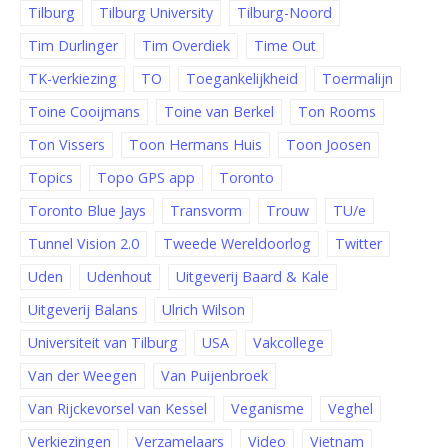
Tilburg
Tilburg University
Tilburg-Noord
Tim Durlinger
Tim Overdiek
Time Out
TK-verkiezing
TO
Toegankelijkheid
Toermalijn
Toine Cooijmans
Toine van Berkel
Ton Rooms
Ton Vissers
Toon Hermans Huis
Toon Joosen
Topics
Topo GPS app
Toronto
Toronto Blue Jays
Transvorm
Trouw
TU/e
Tunnel Vision 2.0
Tweede Wereldoorlog
Twitter
Uden
Udenhout
Uitgeverij Baard & Kale
Uitgeverij Balans
Ulrich Wilson
Universiteit van Tilburg
USA
Vakcollege
Van der Weegen
Van Puijenbroek
Van Rijckevorsel van Kessel
Veganisme
Veghel
Verkiezingen
Verzamelaars
Video
Vietnam