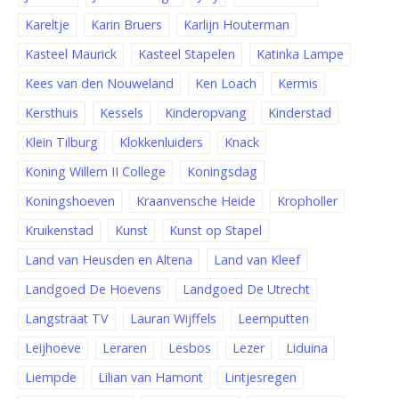
Kareltje
Karin Bruers
Karlijn Houterman
Kasteel Maurick
Kasteel Stapelen
Katinka Lampe
Kees van den Nouweland
Ken Loach
Kermis
Kersthuis
Kessels
Kinderopvang
Kinderstad
Klein Tilburg
Klokkenluiders
Knack
Koning Willem II College
Koningsdag
Koningshoeven
Kraanvensche Heide
Kropholler
Kruikenstad
Kunst
Kunst op Stapel
Land van Heusden en Altena
Land van Kleef
Landgoed De Hoevens
Landgoed De Utrecht
Langstraat TV
Lauran Wijffels
Leemputten
Leijhoeve
Leraren
Lesbos
Lezer
Liduina
Liempde
Lilian van Hamont
Lintjesregen