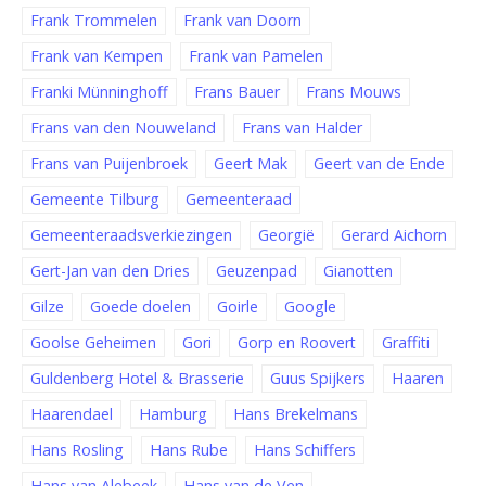
Frank Trommelen
Frank van Doorn
Frank van Kempen
Frank van Pamelen
Franki Münninghoff
Frans Bauer
Frans Mouws
Frans van den Nouweland
Frans van Halder
Frans van Puijenbroek
Geert Mak
Geert van de Ende
Gemeente Tilburg
Gemeenteraad
Gemeenteraadsverkiezingen
Georgië
Gerard Aichorn
Gert-Jan van den Dries
Geuzenpad
Gianotten
Gilze
Goede doelen
Goirle
Google
Goolse Geheimen
Gori
Gorp en Roovert
Graffiti
Guldenberg Hotel & Brasserie
Guus Spijkers
Haaren
Haarendael
Hamburg
Hans Brekelmans
Hans Rosling
Hans Rube
Hans Schiffers
Hans van Alebeek
Hans van de Ven