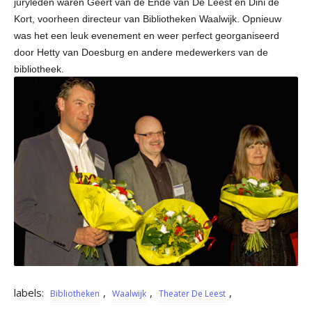
juryleden waren Geert van de Ende van De Leest en Dini de
Kort, voorheen directeur van Bibliotheken Waalwijk. Opnieuw
was het een leuk evenement en weer perfect georganiseerd
door Hetty van Doesburg en andere medewerkers van de
bibliotheek.
labels:
,
,
,
Bibliotheken
Waalwijk
Theater De Leest