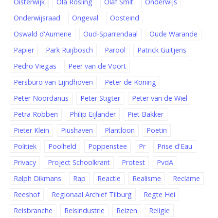
Oisterwijk
Ola Rosling
Olaf Smit
Onderwijs
Onderwijsraad
Ongeval
Oosteind
Oswald d'Aumerie
Oud-Sparrendaal
Oude Warande
Papier
Park Ruijbosch
Parool
Patrick Guitjens
Pedro Viegas
Peer van de Voort
Persburo van Eijndhoven
Peter de Koning
Peter Noordanus
Peter Stigter
Peter van de Wiel
Petra Robben
Philip Eijlander
Piet Bakker
Pieter Klein
Piushaven
Plantloon
Poetin
Politiek
Poolheld
Poppenstee
Pr
Prise d'Eau
Privacy
Project Schoolkrant
Protest
PvdA
Ralph Dikmans
Rap
Reactie
Realisme
Reclame
Reeshof
Regionaal Archief Tilburg
Regte Hei
Reisbranche
Reisindustrie
Reizen
Religie