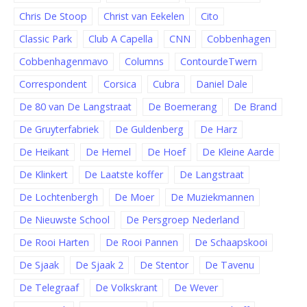
Chris De Stoop
Christ van Eekelen
Cito
Classic Park
Club A Capella
CNN
Cobbenhagen
Cobbenhagenmavo
Columns
ContourdeTwern
Correspondent
Corsica
Cubra
Daniel Dale
De 80 van De Langstraat
De Boemerang
De Brand
De Gruyterfabriek
De Guldenberg
De Harz
De Heikant
De Hemel
De Hoef
De Kleine Aarde
De Klinkert
De Laatste koffer
De Langstraat
De Lochtenbergh
De Moer
De Muziekmannen
De Nieuwste School
De Persgroep Nederland
De Rooi Harten
De Rooi Pannen
De Schaapskooi
De Sjaak
De Sjaak 2
De Stentor
De Tavenu
De Telegraaf
De Volkskrant
De Wever