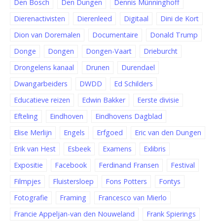
Den Bosch
Den Dungen
Dennis Münninghoff
Dierenactivisten
Dierenleed
Digitaal
Dini de Kort
Dion van Doremalen
Documentaire
Donald Trump
Donge
Dongen
Dongen-Vaart
Drieburcht
Drongelens kanaal
Drunen
Durendael
Dwangarbeiders
DWDD
Ed Schilders
Educatieve reizen
Edwin Bakker
Eerste divisie
Efteling
Eindhoven
Eindhovens Dagblad
Elise Merlijn
Engels
Erfgoed
Eric van den Dungen
Erik van Hest
Esbeek
Examens
Exlibris
Expositie
Facebook
Ferdinand Fransen
Festival
Filmpjes
Fluistersloep
Fons Potters
Fontys
Fotografie
Framing
Francesco van Mierlo
Francie Appeljan-van den Nouweland
Frank Spierings