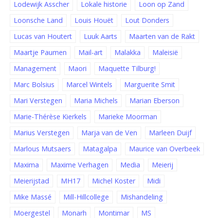
Lodewijk Asscher
Lokale historie
Loon op Zand
Loonsche Land
Louis Houët
Lout Donders
Lucas van Houtert
Luuk Aarts
Maarten van de Rakt
Maartje Paumen
Mail-art
Malakka
Maleisië
Management
Maori
Maquette Tilburg!
Marc Bolsius
Marcel Wintels
Marguerite Smit
Mari Verstegen
Maria Michels
Marian Eberson
Marie-Thérèse Kierkels
Marieke Moorman
Marius Verstegen
Marja van de Ven
Marleen Duijf
Marlous Mutsaers
Matagalpa
Maurice van Overbeek
Maxima
Maxime Verhagen
Media
Meierij
Meierijstad
MH17
Michel Koster
Midi
Mike Massé
Mill-Hillcollege
Mishandeling
Moergestel
Monarh
Montimar
MS