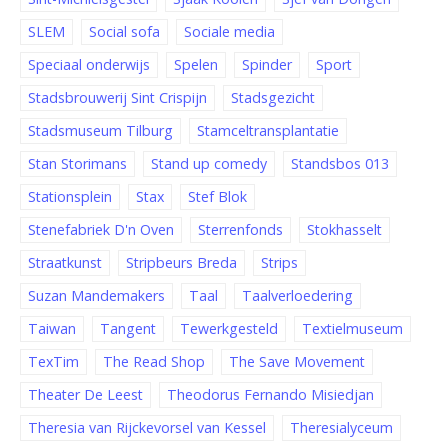
SLEM
Social sofa
Sociale media
Speciaal onderwijs
Spelen
Spinder
Sport
Stadsbrouwerij Sint Crispijn
Stadsgezicht
Stadsmuseum Tilburg
Stamceltransplantatie
Stan Storimans
Stand up comedy
Standsbos 013
Stationsplein
Stax
Stef Blok
Stenefabriek D'n Oven
Sterrenfonds
Stokhasselt
Straatkunst
Stripbeurs Breda
Strips
Suzan Mandemakers
Taal
Taalverloedering
Taiwan
Tangent
Tewerkgesteld
Textielmuseum
TexTim
The Read Shop
The Save Movement
Theater De Leest
Theodorus Fernando Misiedjan
Theresia van Rijckevorsel van Kessel
Theresialyceum