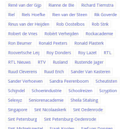
René van der Gijp
Rianne de Bie
Richard Tiemstra
Riel
Riels Hoefke
Rien van der Steen
Rik Goverde
Rinus van der Heijden
Rob Oostelbos
Rob Strik
Robert de Vries
Robèrt Verheijden
Rockacademie
Ron Beumer
Ronald Peeters
Ronald Plasterk
Roovertsche Leij
Roy Donders
Roy Lazet
RTL
RTL Nieuws
RTV
Rusland
Rustende Jager
Ruud Cleverens
Ruud Erich
Sander Van Kasteren
Sander Verhoeven
Sandra Peerenboom
Scheutisten
Schijndel
Schoenindustrie
Schoolreizen
Scryption
Selexyz
Seniorenacademie
Sheila Sitalsing
Singapore
Sint Nicolaaskerk
Sint Oedenrode
Sint Petersburg
Sint Petersburg-Oedenrode
Sint-Michielsgestel
Sjaak Koolen
Sjef van Dongen