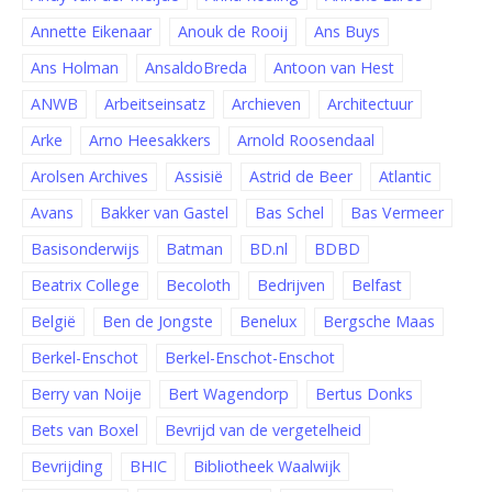
Annette Eikenaar
Anouk de Rooij
Ans Buys
Ans Holman
AnsaldoBreda
Antoon van Hest
ANWB
Arbeitseinsatz
Archieven
Architectuur
Arke
Arno Heesakkers
Arnold Roosendaal
Arolsen Archives
Assisië
Astrid de Beer
Atlantic
Avans
Bakker van Gastel
Bas Schel
Bas Vermeer
Basisonderwijs
Batman
BD.nl
BDBD
Beatrix College
Becoloth
Bedrijven
Belfast
België
Ben de Jongste
Benelux
Bergsche Maas
Berkel-Enschot
Berkel-Enschot-Enschot
Berry van Noije
Bert Wagendorp
Bertus Donks
Bets van Boxel
Bevrijd van de vergetelheid
Bevrijding
BHIC
Bibliotheek Waalwijk