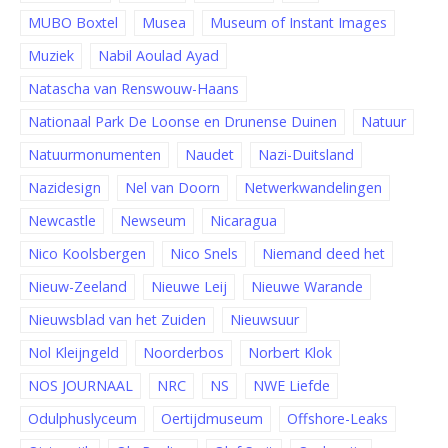
MUBO Boxtel
Musea
Museum of Instant Images
Muziek
Nabil Aoulad Ayad
Natascha van Renswouw-Haans
Nationaal Park De Loonse en Drunense Duinen
Natuur
Natuurmonumenten
Naudet
Nazi-Duitsland
Nazidesign
Nel van Doorn
Netwerkwandelingen
Newcastle
Newseum
Nicaragua
Nico Koolsbergen
Nico Snels
Niemand deed het
Nieuw-Zeeland
Nieuwe Leij
Nieuwe Warande
Nieuwsblad van het Zuiden
Nieuwsuur
Nol Kleijngeld
Noorderbos
Norbert Klok
NOS JOURNAAL
NRC
NS
NWE Liefde
Odulphuslyceum
Oertijdmuseum
Offshore-Leaks