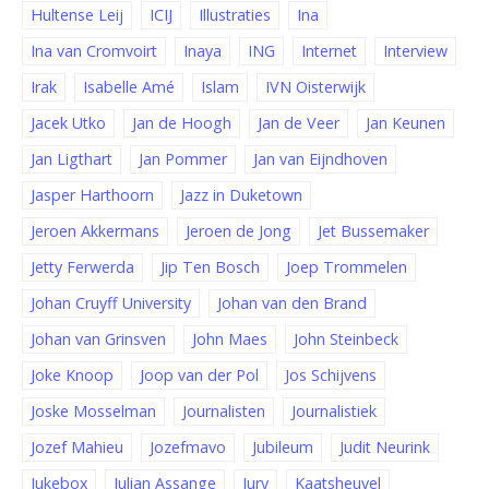
Hultense Leij
ICIJ
Illustraties
Ina
Ina van Cromvoirt
Inaya
ING
Internet
Interview
Irak
Isabelle Amé
Islam
IVN Oisterwijk
Jacek Utko
Jan de Hoogh
Jan de Veer
Jan Keunen
Jan Ligthart
Jan Pommer
Jan van Eijndhoven
Jasper Harthoorn
Jazz in Duketown
Jeroen Akkermans
Jeroen de Jong
Jet Bussemaker
Jetty Ferwerda
Jip Ten Bosch
Joep Trommelen
Johan Cruyff University
Johan van den Brand
Johan van Grinsven
John Maes
John Steinbeck
Joke Knoop
Joop van der Pol
Jos Schijvens
Joske Mosselman
Journalisten
Journalistiek
Jozef Mahieu
Jozefmavo
Jubileum
Judit Neurink
Jukebox
Julian Assange
Jury
Kaatsheuvel