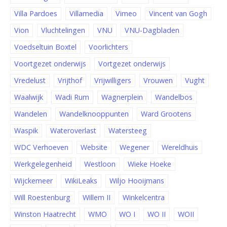
Villa Pardoes
Villamedia
Vimeo
Vincent van Gogh
Vion
Vluchtelingen
VNU
VNU-Dagbladen
Voedseltuin Boxtel
Voorlichters
Voortgezet onderwijs
Vortgezet onderwijs
Vredelust
Vrijthof
Vrijwilligers
Vrouwen
Vught
Waalwijk
Wadi Rum
Wagnerplein
Wandelbos
Wandelen
Wandelknooppunten
Ward Grootens
Waspik
Wateroverlast
Watersteeg
WDC Verhoeven
Website
Wegener
Wereldhuis
Werkgelegenheid
Westloon
Wieke Hoeke
Wijckemeer
WikiLeaks
Wiljo Hooijmans
Will Roestenburg
Willem II
Winkelcentra
Winston Haatrecht
WMO
WO I
WO II
WOII