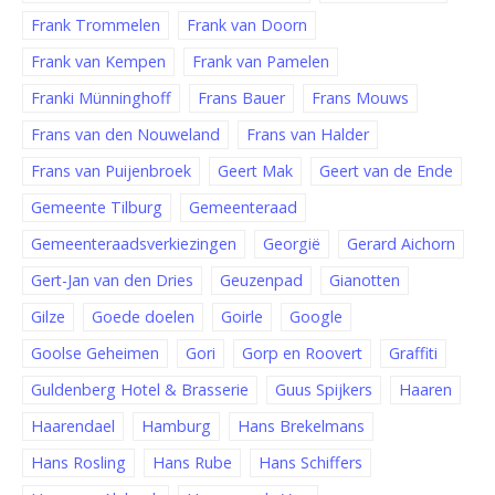
Frank Trommelen
Frank van Doorn
Frank van Kempen
Frank van Pamelen
Franki Münninghoff
Frans Bauer
Frans Mouws
Frans van den Nouweland
Frans van Halder
Frans van Puijenbroek
Geert Mak
Geert van de Ende
Gemeente Tilburg
Gemeenteraad
Gemeenteraadsverkiezingen
Georgië
Gerard Aichorn
Gert-Jan van den Dries
Geuzenpad
Gianotten
Gilze
Goede doelen
Goirle
Google
Goolse Geheimen
Gori
Gorp en Roovert
Graffiti
Guldenberg Hotel & Brasserie
Guus Spijkers
Haaren
Haarendael
Hamburg
Hans Brekelmans
Hans Rosling
Hans Rube
Hans Schiffers