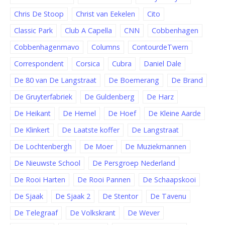
Chris De Stoop
Christ van Eekelen
Cito
Classic Park
Club A Capella
CNN
Cobbenhagen
Cobbenhagenmavo
Columns
ContourdeTwern
Correspondent
Corsica
Cubra
Daniel Dale
De 80 van De Langstraat
De Boemerang
De Brand
De Gruyterfabriek
De Guldenberg
De Harz
De Heikant
De Hemel
De Hoef
De Kleine Aarde
De Klinkert
De Laatste koffer
De Langstraat
De Lochtenbergh
De Moer
De Muziekmannen
De Nieuwste School
De Persgroep Nederland
De Rooi Harten
De Rooi Pannen
De Schaapskooi
De Sjaak
De Sjaak 2
De Stentor
De Tavenu
De Telegraaf
De Volkskrant
De Wever