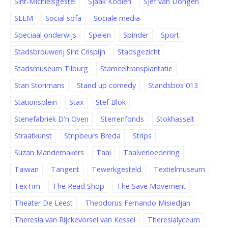
Sint-Michielsgestel
Sjaak Koolen
Sjef van Dongen
SLEM
Social sofa
Sociale media
Speciaal onderwijs
Spelen
Spinder
Sport
Stadsbrouwerij Sint Crispijn
Stadsgezicht
Stadsmuseum Tilburg
Stamceltransplantatie
Stan Storimans
Stand up comedy
Standsbos 013
Stationsplein
Stax
Stef Blok
Stenefabriek D'n Oven
Sterrenfonds
Stokhasselt
Straatkunst
Stripbeurs Breda
Strips
Suzan Mandemakers
Taal
Taalverloedering
Taiwan
Tangent
Tewerkgesteld
Textielmuseum
TexTim
The Read Shop
The Save Movement
Theater De Leest
Theodorus Fernando Misiedjan
Theresia van Rijckevorsel van Kessel
Theresialyceum