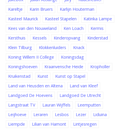
Kareltje
Karin Bruers
Karlijn Houterman
Kasteel Maurick
Kasteel Stapelen
Katinka Lampe
Kees van den Nouweland
Ken Loach
Kermis
Kersthuis
Kessels
Kinderopvang
Kinderstad
Klein Tilburg
Klokkenluiders
Knack
Koning Willem II College
Koningsdag
Koningshoeven
Kraanvensche Heide
Kropholler
Kruikenstad
Kunst
Kunst op Stapel
Land van Heusden en Altena
Land van Kleef
Landgoed De Hoevens
Landgoed De Utrecht
Langstraat TV
Lauran Wijffels
Leemputten
Leijhoeve
Leraren
Lesbos
Lezer
Liduina
Liempde
Lilian van Hamont
Lintjesregen