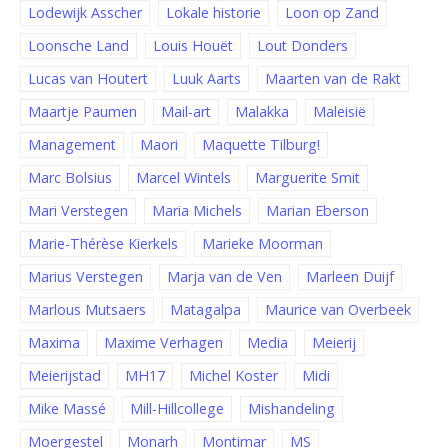
Lodewijk Asscher
Lokale historie
Loon op Zand
Loonsche Land
Louis Houët
Lout Donders
Lucas van Houtert
Luuk Aarts
Maarten van de Rakt
Maartje Paumen
Mail-art
Malakka
Maleisië
Management
Maori
Maquette Tilburg!
Marc Bolsius
Marcel Wintels
Marguerite Smit
Mari Verstegen
Maria Michels
Marian Eberson
Marie-Thérèse Kierkels
Marieke Moorman
Marius Verstegen
Marja van de Ven
Marleen Duijf
Marlous Mutsaers
Matagalpa
Maurice van Overbeek
Maxima
Maxime Verhagen
Media
Meierij
Meierijstad
MH17
Michel Koster
Midi
Mike Massé
Mill-Hillcollege
Mishandeling
Moergestel
Monarh
Montimar
MS