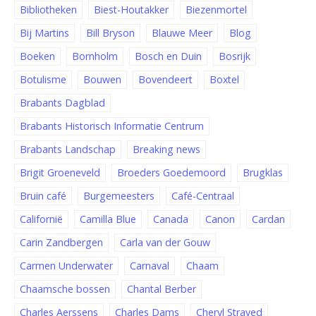
Bibliotheken
Biest-Houtakker
Biezenmortel
Bij Martins
Bill Bryson
Blauwe Meer
Blog
Boeken
Bornholm
Bosch en Duin
Bosrijk
Botulisme
Bouwen
Bovendeert
Boxtel
Brabants Dagblad
Brabants Historisch Informatie Centrum
Brabants Landschap
Breaking news
Brigit Groeneveld
Broeders Goedemoord
Brugklas
Bruin café
Burgemeesters
Café-Centraal
Californië
Camilla Blue
Canada
Canon
Cardan
Carin Zandbergen
Carla van der Gouw
Carmen Underwater
Carnaval
Chaam
Chaamsche bossen
Chantal Berber
Charles Aerssens
Charles Dams
Cheryl Strayed