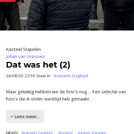
Kasteel Stapelen
Johan van Grinsven
Dat was het (2)
24/08/20 23:59 Staat in:
Brabants Dagblad
Maar gelukkig hebben we de foto's nog…. Een selectie van
foto's die ik onder werktijd heb gemaakt.
> Lees meer...
labels:
,
,
,
Brabants Dagblad
Afscheid
Kasteel Stapelen