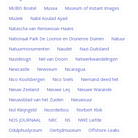
MUBO Boxtel
Musea
Museum of Instant Images
Muziek
Nabil Aoulad Ayad
Natascha van Renswouw-Haans
Nationaal Park De Loonse en Drunense Duinen
Natuur
Natuurmonumenten
Naudet
Nazi-Duitsland
Nazidesign
Nel van Doorn
Netwerkwandelingen
Newcastle
Newseum
Nicaragua
Nico Koolsbergen
Nico Snels
Niemand deed het
Nieuw-Zeeland
Nieuwe Leij
Nieuwe Warande
Nieuwsblad van het Zuiden
Nieuwsuur
Nol Kleijngeld
Noorderbos
Norbert Klok
NOS JOURNAAL
NRC
NS
NWE Liefde
Odulphuslyceum
Oertijdmuseum
Offshore-Leaks