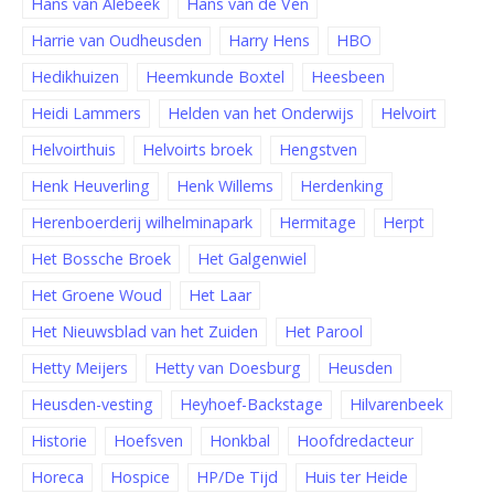
Hans van Alebeek
Hans van de Ven
Harrie van Oudheusden
Harry Hens
HBO
Hedikhuizen
Heemkunde Boxtel
Heesbeen
Heidi Lammers
Helden van het Onderwijs
Helvoirt
Helvoirthuis
Helvoirts broek
Hengstven
Henk Heuverling
Henk Willems
Herdenking
Herenboerderij wilhelminapark
Hermitage
Herpt
Het Bossche Broek
Het Galgenwiel
Het Groene Woud
Het Laar
Het Nieuwsblad van het Zuiden
Het Parool
Hetty Meijers
Hetty van Doesburg
Heusden
Heusden-vesting
Heyhoef-Backstage
Hilvarenbeek
Historie
Hoefsven
Honkbal
Hoofdredacteur
Horeca
Hospice
HP/De Tijd
Huis ter Heide