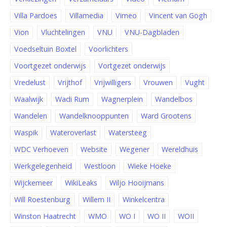
Villa Pardoes
Villamedia
Vimeo
Vincent van Gogh
Vion
Vluchtelingen
VNU
VNU-Dagbladen
Voedseltuin Boxtel
Voorlichters
Voortgezet onderwijs
Vortgezet onderwijs
Vredelust
Vrijthof
Vrijwilligers
Vrouwen
Vught
Waalwijk
Wadi Rum
Wagnerplein
Wandelbos
Wandelen
Wandelknooppunten
Ward Grootens
Waspik
Wateroverlast
Watersteeg
WDC Verhoeven
Website
Wegener
Wereldhuis
Werkgelegenheid
Westloon
Wieke Hoeke
Wijckemeer
WikiLeaks
Wiljo Hooijmans
Will Roestenburg
Willem II
Winkelcentra
Winston Haatrecht
WMO
WO I
WO II
WOII