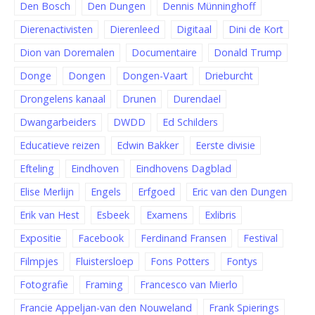
Den Bosch
Den Dungen
Dennis Münninghoff
Dierenactivisten
Dierenleed
Digitaal
Dini de Kort
Dion van Doremalen
Documentaire
Donald Trump
Donge
Dongen
Dongen-Vaart
Drieburcht
Drongelens kanaal
Drunen
Durendael
Dwangarbeiders
DWDD
Ed Schilders
Educatieve reizen
Edwin Bakker
Eerste divisie
Efteling
Eindhoven
Eindhovens Dagblad
Elise Merlijn
Engels
Erfgoed
Eric van den Dungen
Erik van Hest
Esbeek
Examens
Exlibris
Expositie
Facebook
Ferdinand Fransen
Festival
Filmpjes
Fluistersloep
Fons Potters
Fontys
Fotografie
Framing
Francesco van Mierlo
Francie Appeljan-van den Nouweland
Frank Spierings