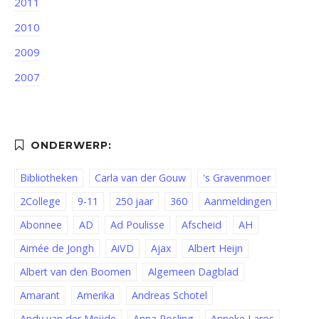
2011
2010
2009
2007
Bibliotheken
Carla van der Gouw
's Gravenmoer
2College
9-11
250 jaar
360
Aanmeldingen
Abonnee
AD
Ad Poulisse
Afscheid
AH
Aimée de Jongh
AiVD
Ajax
Albert Heijn
Albert van den Boomen
Algemeen Dagblad
Amarant
Amerika
Andreas Schotel
Andy van der Meijde
Anna Rosling
Anneke Laros