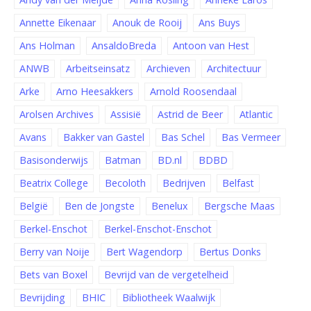
Annette Eikenaar
Anouk de Rooij
Ans Buys
Ans Holman
AnsaldoBreda
Antoon van Hest
ANWB
Arbeitseinsatz
Archieven
Architectuur
Arke
Arno Heesakkers
Arnold Roosendaal
Arolsen Archives
Assisië
Astrid de Beer
Atlantic
Avans
Bakker van Gastel
Bas Schel
Bas Vermeer
Basisonderwijs
Batman
BD.nl
BDBD
Beatrix College
Becoloth
Bedrijven
Belfast
België
Ben de Jongste
Benelux
Bergsche Maas
Berkel-Enschot
Berkel-Enschot-Enschot
Berry van Noije
Bert Wagendorp
Bertus Donks
Bets van Boxel
Bevrijd van de vergetelheid
Bevrijding
BHIC
Bibliotheek Waalwijk