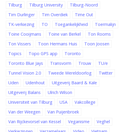
Tilburg
Tilburg University
Tilburg-Noord
Tim Durlinger
Tim Overdiek
Time Out
TK-verkiezing
TO
Toegankelijkheid
Toermalijn
Toine Cooijmans
Toine van Berkel
Ton Rooms
Ton Vissers
Toon Hermans Huis
Toon Joosen
Topics
Topo GPS app
Toronto
Toronto Blue Jays
Transvorm
Trouw
TU/e
Tunnel Vision 2.0
Tweede Wereldoorlog
Twitter
Uden
Udenhout
Uitgeverij Baard & Kale
Uitgeverij Balans
Ulrich Wilson
Universiteit van Tilburg
USA
Vakcollege
Van der Weegen
Van Puijenbroek
Van Rijckevorsel van Kessel
Veganisme
Veghel
Verkiezingen
Verzamelaars
Video
Vietnam