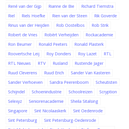
René van der Gijp
Rianne de Bie
Richard Tiemstra
Riel
Riels Hoefke
Rien van der Steen
Rik Goverde
Rinus van der Heijden
Rob Oostelbos
Rob Strik
Robert de Vries
Robèrt Verheijden
Rockacademie
Ron Beumer
Ronald Peeters
Ronald Plasterk
Roovertsche Leij
Roy Donders
Roy Lazet
RTL
RTL Nieuws
RTV
Rusland
Rustende Jager
Ruud Cleverens
Ruud Erich
Sander Van Kasteren
Sander Verhoeven
Sandra Peerenboom
Scheutisten
Schijndel
Schoenindustrie
Schoolreizen
Scryption
Selexyz
Seniorenacademie
Sheila Sitalsing
Singapore
Sint Nicolaaskerk
Sint Oedenrode
Sint Petersburg
Sint Petersburg-Oedenrode