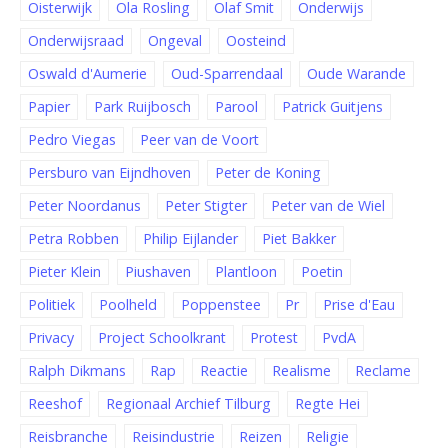
Oisterwijk
Ola Rosling
Olaf Smit
Onderwijs
Onderwijsraad
Ongeval
Oosteind
Oswald d'Aumerie
Oud-Sparrendaal
Oude Warande
Papier
Park Ruijbosch
Parool
Patrick Guitjens
Pedro Viegas
Peer van de Voort
Persburo van Eijndhoven
Peter de Koning
Peter Noordanus
Peter Stigter
Peter van de Wiel
Petra Robben
Philip Eijlander
Piet Bakker
Pieter Klein
Piushaven
Plantloon
Poetin
Politiek
Poolheld
Poppenstee
Pr
Prise d'Eau
Privacy
Project Schoolkrant
Protest
PvdA
Ralph Dikmans
Rap
Reactie
Realisme
Reclame
Reeshof
Regionaal Archief Tilburg
Regte Hei
Reisbranche
Reisindustrie
Reizen
Religie