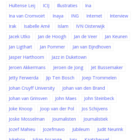
Hultense Leij
ICIJ
Illustraties
Ina
Ina van Cromvoirt
Inaya
ING
Internet
Interview
Irak
Isabelle Amé
Islam
IVN Oisterwijk
Jacek Utko
Jan de Hoogh
Jan de Veer
Jan Keunen
Jan Ligthart
Jan Pommer
Jan van Eijndhoven
Jasper Harthoorn
Jazz in Duketown
Jeroen Akkermans
Jeroen de Jong
Jet Bussemaker
Jetty Ferwerda
Jip Ten Bosch
Joep Trommelen
Johan Cruyff University
Johan van den Brand
Johan van Grinsven
John Maes
John Steinbeck
Joke Knoop
Joop van der Pol
Jos Schijvens
Joske Mosselman
Journalisten
Journalistiek
Jozef Mahieu
Jozefmavo
Jubileum
Judit Neurink
Jukebox
Julian Assange
Jury
Kaatsheuvel