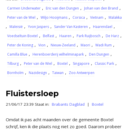
,
,
,
Carmen Underwater
Eric van den Dungen
Johan van den Brand
,
,
,
,
Peter van de Wiel
Wiljo Hooijmans
Corsica
Vietnam
Malakka
,
,
,
,
,
Maleisië
Yvon Jaspers
Sander Van Kasteren
Haarendael
,
,
,
,
,
Voedseltuin Boxtel
Belfast
Haaren
Park Ruijbosch
De Harz
,
,
,
,
,
Peter de Koning
Vion
Nieuw-Zeeland
Maori
Wadi Rum
,
,
,
Camilla Blue
Herenboerderij wilhelminapark
Den Dungen
,
,
,
,
,
Tilburg
Peter van de Wiel
Boxtel
Singapore
Classic Park
,
,
,
Bornholm
Nazidesign
Taiwan
Zoo Antwerpen
Fluistersloep
21/06/17 23:39 Staat in:
Brabants Dagblad
|
Boxtel
Omdat ik pas acht maanden over de gemeente Boxtel
schrijf, ken ik die plaats nog niet zo goed. Daarom probeer