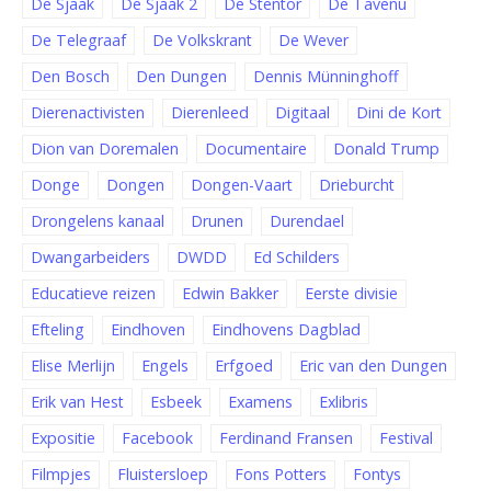
De Sjaak
De Sjaak 2
De Stentor
De Tavenu
De Telegraaf
De Volkskrant
De Wever
Den Bosch
Den Dungen
Dennis Münninghoff
Dierenactivisten
Dierenleed
Digitaal
Dini de Kort
Dion van Doremalen
Documentaire
Donald Trump
Donge
Dongen
Dongen-Vaart
Drieburcht
Drongelens kanaal
Drunen
Durendael
Dwangarbeiders
DWDD
Ed Schilders
Educatieve reizen
Edwin Bakker
Eerste divisie
Efteling
Eindhoven
Eindhovens Dagblad
Elise Merlijn
Engels
Erfgoed
Eric van den Dungen
Erik van Hest
Esbeek
Examens
Exlibris
Expositie
Facebook
Ferdinand Fransen
Festival
Filmpjes
Fluistersloep
Fons Potters
Fontys