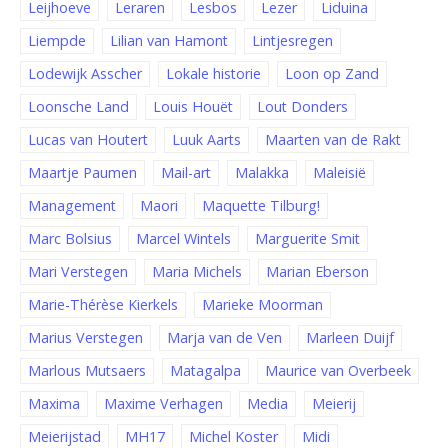
Leijhoeve
Leraren
Lesbos
Lezer
Liduina
Liempde
Lilian van Hamont
Lintjesregen
Lodewijk Asscher
Lokale historie
Loon op Zand
Loonsche Land
Louis Houët
Lout Donders
Lucas van Houtert
Luuk Aarts
Maarten van de Rakt
Maartje Paumen
Mail-art
Malakka
Maleisië
Management
Maori
Maquette Tilburg!
Marc Bolsius
Marcel Wintels
Marguerite Smit
Mari Verstegen
Maria Michels
Marian Eberson
Marie-Thérèse Kierkels
Marieke Moorman
Marius Verstegen
Marja van de Ven
Marleen Duijf
Marlous Mutsaers
Matagalpa
Maurice van Overbeek
Maxima
Maxime Verhagen
Media
Meierij
Meierijstad
MH17
Michel Koster
Midi