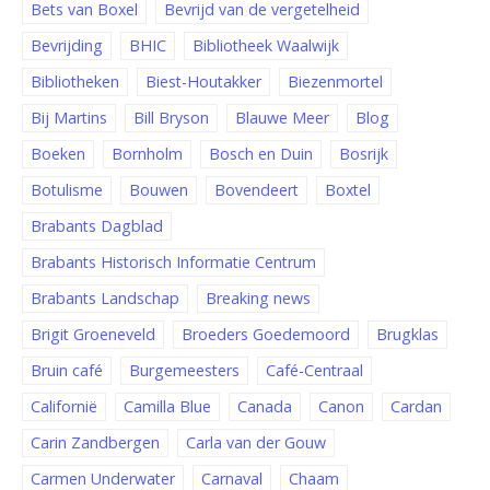
Bets van Boxel
Bevrijd van de vergetelheid
Bevrijding
BHIC
Bibliotheek Waalwijk
Bibliotheken
Biest-Houtakker
Biezenmortel
Bij Martins
Bill Bryson
Blauwe Meer
Blog
Boeken
Bornholm
Bosch en Duin
Bosrijk
Botulisme
Bouwen
Bovendeert
Boxtel
Brabants Dagblad
Brabants Historisch Informatie Centrum
Brabants Landschap
Breaking news
Brigit Groeneveld
Broeders Goedemoord
Brugklas
Bruin café
Burgemeesters
Café-Centraal
Californië
Camilla Blue
Canada
Canon
Cardan
Carin Zandbergen
Carla van der Gouw
Carmen Underwater
Carnaval
Chaam