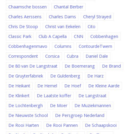
Chaamsche bossen
Chantal Berber
Charles Aerssens
Charles Dams
Cheryl Strayed
Chris De Stoop
Christ van Eekelen
Cito
Classic Park
Club A Capella
CNN
Cobbenhagen
Cobbenhagenmavo
Columns
ContourdeTwern
Correspondent
Corsica
Cubra
Daniel Dale
De 80 van De Langstraat
De Boemerang
De Brand
De Gruyterfabriek
De Guldenberg
De Harz
De Heikant
De Hemel
De Hoef
De Kleine Aarde
De Klinkert
De Laatste koffer
De Langstraat
De Lochtenbergh
De Moer
De Muziekmannen
De Nieuwste School
De Persgroep Nederland
De Rooi Harten
De Rooi Pannen
De Schaapskooi