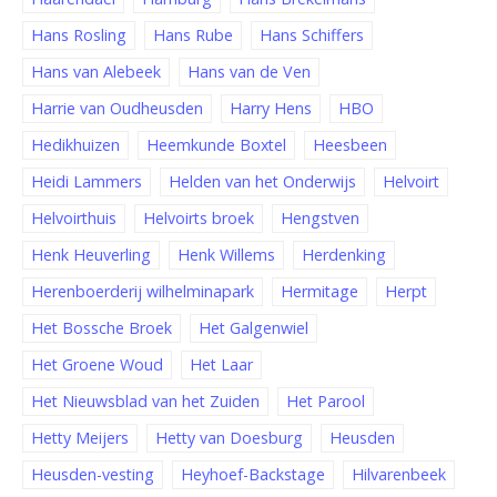
Hans Rosling
Hans Rube
Hans Schiffers
Hans van Alebeek
Hans van de Ven
Harrie van Oudheusden
Harry Hens
HBO
Hedikhuizen
Heemkunde Boxtel
Heesbeen
Heidi Lammers
Helden van het Onderwijs
Helvoirt
Helvoirthuis
Helvoirts broek
Hengstven
Henk Heuverling
Henk Willems
Herdenking
Herenboerderij wilhelminapark
Hermitage
Herpt
Het Bossche Broek
Het Galgenwiel
Het Groene Woud
Het Laar
Het Nieuwsblad van het Zuiden
Het Parool
Hetty Meijers
Hetty van Doesburg
Heusden
Heusden-vesting
Heyhoef-Backstage
Hilvarenbeek