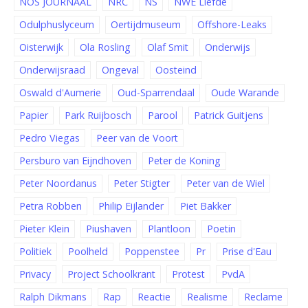
NOS JOURNAAL
NRC
NS
NWE Liefde
Odulphuslyceum
Oertijdmuseum
Offshore-Leaks
Oisterwijk
Ola Rosling
Olaf Smit
Onderwijs
Onderwijsraad
Ongeval
Oosteind
Oswald d'Aumerie
Oud-Sparrendaal
Oude Warande
Papier
Park Ruijbosch
Parool
Patrick Guitjens
Pedro Viegas
Peer van de Voort
Persburo van Eijndhoven
Peter de Koning
Peter Noordanus
Peter Stigter
Peter van de Wiel
Petra Robben
Philip Eijlander
Piet Bakker
Pieter Klein
Piushaven
Plantloon
Poetin
Politiek
Poolheld
Poppenstee
Pr
Prise d'Eau
Privacy
Project Schoolkrant
Protest
PvdA
Ralph Dikmans
Rap
Reactie
Realisme
Reclame