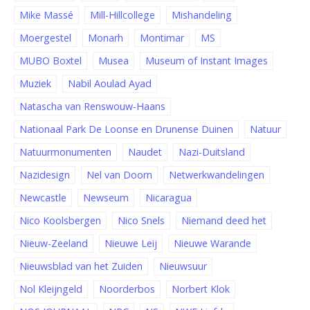
Mike Massé
Mill-Hillcollege
Mishandeling
Moergestel
Monarh
Montimar
MS
MUBO Boxtel
Musea
Museum of Instant Images
Muziek
Nabil Aoulad Ayad
Natascha van Renswouw-Haans
Nationaal Park De Loonse en Drunense Duinen
Natuur
Natuurmonumenten
Naudet
Nazi-Duitsland
Nazidesign
Nel van Doorn
Netwerkwandelingen
Newcastle
Newseum
Nicaragua
Nico Koolsbergen
Nico Snels
Niemand deed het
Nieuw-Zeeland
Nieuwe Leij
Nieuwe Warande
Nieuwsblad van het Zuiden
Nieuwsuur
Nol Kleijngeld
Noorderbos
Norbert Klok