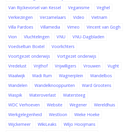
Van Rijckevorsel van Kessel
Veganisme
Veghel
Verkiezingen
Verzamelaars
Video
Vietnam
Villa Pardoes
Villamedia
Vimeo
Vincent van Gogh
Vion
Vluchtelingen
VNU
VNU-Dagbladen
Voedseltuin Boxtel
Voorlichters
Voortgezet onderwijs
Vortgezet onderwijs
Vredelust
Vrijthof
Vrijwilligers
Vrouwen
Vught
Waalwijk
Wadi Rum
Wagnerplein
Wandelbos
Wandelen
Wandelknooppunten
Ward Grootens
Waspik
Wateroverlast
Watersteeg
WDC Verhoeven
Website
Wegener
Wereldhuis
Werkgelegenheid
Westloon
Wieke Hoeke
Wijckemeer
WikiLeaks
Wiljo Hooijmans