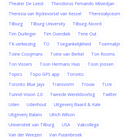
Theater De Leest
Theodorus Fernando Misiedjan
Theresia van Rijckevorsel van Kessel
Theresialyceum
Tilburg
Tilburg University
Tilburg-Noord
Tim Durlinger
Tim Overdiek
Time Out
TK-verkiezing
TO
Toegankelijkheid
Toermalijn
Toine Cooijmans
Toine van Berkel
Ton Rooms
Ton Vissers
Toon Hermans Huis
Toon Joosen
Topics
Topo GPS app
Toronto
Toronto Blue Jays
Transvorm
Trouw
TU/e
Tunnel Vision 2.0
Tweede Wereldoorlog
Twitter
Uden
Udenhout
Uitgeverij Baard & Kale
Uitgeverij Balans
Ulrich Wilson
Universiteit van Tilburg
USA
Vakcollege
Van der Weegen
Van Puijenbroek