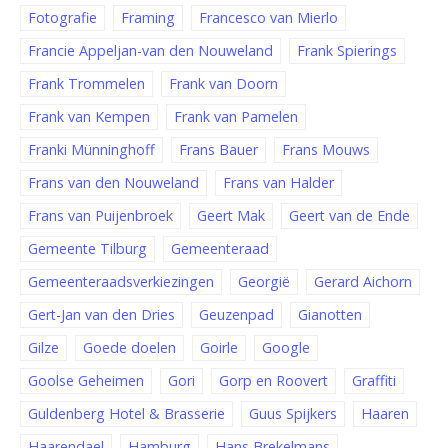
Fotografie
Framing
Francesco van Mierlo
Francie Appeljan-van den Nouweland
Frank Spierings
Frank Trommelen
Frank van Doorn
Frank van Kempen
Frank van Pamelen
Franki Münninghoff
Frans Bauer
Frans Mouws
Frans van den Nouweland
Frans van Halder
Frans van Puijenbroek
Geert Mak
Geert van de Ende
Gemeente Tilburg
Gemeenteraad
Gemeenteraadsverkiezingen
Georgië
Gerard Aichorn
Gert-Jan van den Dries
Geuzenpad
Gianotten
Gilze
Goede doelen
Goirle
Google
Goolse Geheimen
Gori
Gorp en Roovert
Graffiti
Guldenberg Hotel & Brasserie
Guus Spijkers
Haaren
Haarendael
Hamburg
Hans Brekelmans