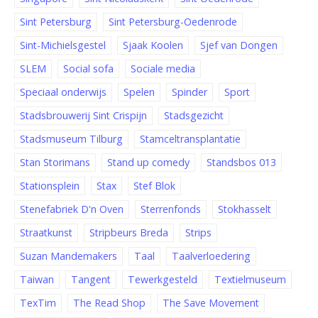
Sint Petersburg
Sint Petersburg-Oedenrode
Sint-Michielsgestel
Sjaak Koolen
Sjef van Dongen
SLEM
Social sofa
Sociale media
Speciaal onderwijs
Spelen
Spinder
Sport
Stadsbrouwerij Sint Crispijn
Stadsgezicht
Stadsmuseum Tilburg
Stamceltransplantatie
Stan Storimans
Stand up comedy
Standsbos 013
Stationsplein
Stax
Stef Blok
Stenefabriek D'n Oven
Sterrenfonds
Stokhasselt
Straatkunst
Stripbeurs Breda
Strips
Suzan Mandemakers
Taal
Taalverloedering
Taiwan
Tangent
Tewerkgesteld
Textielmuseum
TexTim
The Read Shop
The Save Movement