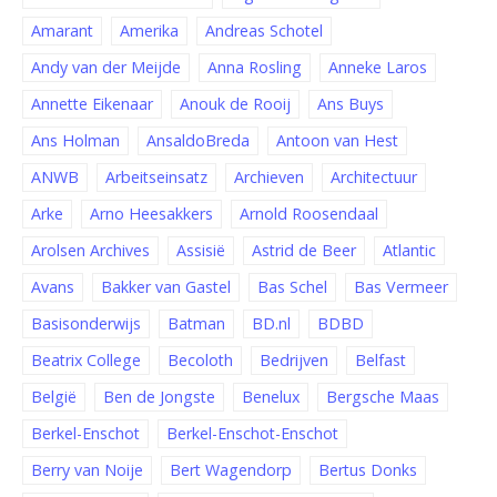
Amarant
Amerika
Andreas Schotel
Andy van der Meijde
Anna Rosling
Anneke Laros
Annette Eikenaar
Anouk de Rooij
Ans Buys
Ans Holman
AnsaldoBreda
Antoon van Hest
ANWB
Arbeitseinsatz
Archieven
Architectuur
Arke
Arno Heesakkers
Arnold Roosendaal
Arolsen Archives
Assisië
Astrid de Beer
Atlantic
Avans
Bakker van Gastel
Bas Schel
Bas Vermeer
Basisonderwijs
Batman
BD.nl
BDBD
Beatrix College
Becoloth
Bedrijven
Belfast
België
Ben de Jongste
Benelux
Bergsche Maas
Berkel-Enschot
Berkel-Enschot-Enschot
Berry van Noije
Bert Wagendorp
Bertus Donks