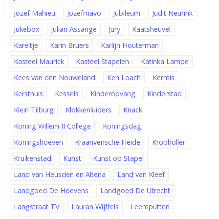
Jozef Mahieu
Jozefmavo
Jubileum
Judit Neurink
Jukebox
Julian Assange
Jury
Kaatsheuvel
Kareltje
Karin Bruers
Karlijn Houterman
Kasteel Maurick
Kasteel Stapelen
Katinka Lampe
Kees van den Nouweland
Ken Loach
Kermis
Kersthuis
Kessels
Kinderopvang
Kinderstad
Klein Tilburg
Klokkenluiders
Knack
Koning Willem II College
Koningsdag
Koningshoeven
Kraanvensche Heide
Kropholler
Kruikenstad
Kunst
Kunst op Stapel
Land van Heusden en Altena
Land van Kleef
Landgoed De Hoevens
Landgoed De Utrecht
Langstraat TV
Lauran Wijffels
Leemputten