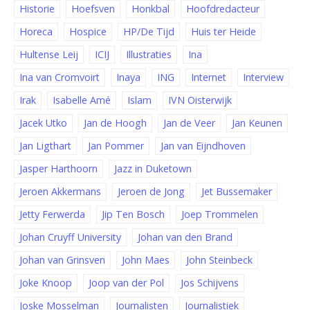
Historie
Hoefsven
Honkbal
Hoofdredacteur
Horeca
Hospice
HP/De Tijd
Huis ter Heide
Hultense Leij
ICIJ
Illustraties
Ina
Ina van Cromvoirt
Inaya
ING
Internet
Interview
Irak
Isabelle Amé
Islam
IVN Oisterwijk
Jacek Utko
Jan de Hoogh
Jan de Veer
Jan Keunen
Jan Ligthart
Jan Pommer
Jan van Eijndhoven
Jasper Harthoorn
Jazz in Duketown
Jeroen Akkermans
Jeroen de Jong
Jet Bussemaker
Jetty Ferwerda
Jip Ten Bosch
Joep Trommelen
Johan Cruyff University
Johan van den Brand
Johan van Grinsven
John Maes
John Steinbeck
Joke Knoop
Joop van der Pol
Jos Schijvens
Joske Mosselman
Journalisten
Journalistiek