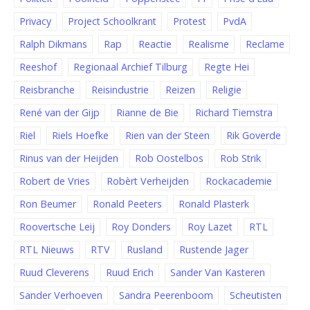
Privacy
Project Schoolkrant
Protest
PvdA
Ralph Dikmans
Rap
Reactie
Realisme
Reclame
Reeshof
Regionaal Archief Tilburg
Regte Hei
Reisbranche
Reisindustrie
Reizen
Religie
René van der Gijp
Rianne de Bie
Richard Tiemstra
Riel
Riels Hoefke
Rien van der Steen
Rik Goverde
Rinus van der Heijden
Rob Oostelbos
Rob Strik
Robert de Vries
Robèrt Verheijden
Rockacademie
Ron Beumer
Ronald Peeters
Ronald Plasterk
Roovertsche Leij
Roy Donders
Roy Lazet
RTL
RTL Nieuws
RTV
Rusland
Rustende Jager
Ruud Cleverens
Ruud Erich
Sander Van Kasteren
Sander Verhoeven
Sandra Peerenboom
Scheutisten