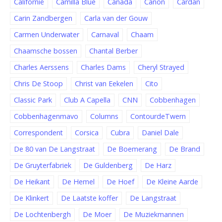
Californië
Camilla Blue
Canada
Canon
Cardan
Carin Zandbergen
Carla van der Gouw
Carmen Underwater
Carnaval
Chaam
Chaamsche bossen
Chantal Berber
Charles Aerssens
Charles Dams
Cheryl Strayed
Chris De Stoop
Christ van Eekelen
Cito
Classic Park
Club A Capella
CNN
Cobbenhagen
Cobbenhagenmavo
Columns
ContourdeTwern
Correspondent
Corsica
Cubra
Daniel Dale
De 80 van De Langstraat
De Boemerang
De Brand
De Gruyterfabriek
De Guldenberg
De Harz
De Heikant
De Hemel
De Hoef
De Kleine Aarde
De Klinkert
De Laatste koffer
De Langstraat
De Lochtenbergh
De Moer
De Muziekmannen