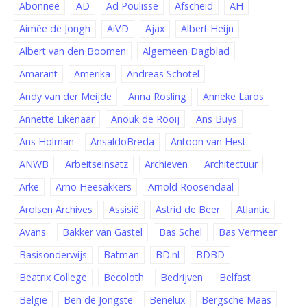
Abonnee
AD
Ad Poulisse
Afscheid
AH
Aimée de Jongh
AiVD
Ajax
Albert Heijn
Albert van den Boomen
Algemeen Dagblad
Amarant
Amerika
Andreas Schotel
Andy van der Meijde
Anna Rosling
Anneke Laros
Annette Eikenaar
Anouk de Rooij
Ans Buys
Ans Holman
AnsaldoBreda
Antoon van Hest
ANWB
Arbeitseinsatz
Archieven
Architectuur
Arke
Arno Heesakkers
Arnold Roosendaal
Arolsen Archives
Assisië
Astrid de Beer
Atlantic
Avans
Bakker van Gastel
Bas Schel
Bas Vermeer
Basisonderwijs
Batman
BD.nl
BDBD
Beatrix College
Becoloth
Bedrijven
Belfast
België
Ben de Jongste
Benelux
Bergsche Maas