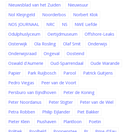
Nieuwsblad van het Zuiden
Nieuwsuur
Nol Kleijngeld
Noorderbos
Norbert Klok
NOS JOURNAAL
NRC
NS
NWE Liefde
Odulphuslyceum
Oertijdmuseum
Offshore-Leaks
Oisterwijk
Ola Rosling
Olaf Smit
Onderwijs
Onderwijsraad
Ongeval
Oosteind
Oswald d'Aumerie
Oud-Sparrendaal
Oude Warande
Papier
Park Ruijbosch
Parool
Patrick Guitjens
Pedro Viegas
Peer van de Voort
Persburo van Eijndhoven
Peter de Koning
Peter Noordanus
Peter Stigter
Peter van de Wiel
Petra Robben
Philip Eijlander
Piet Bakker
Pieter Klein
Piushaven
Plantloon
Poetin
Politiek
Poolheld
Poppenstee
Pr
Prise d'Eau