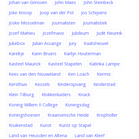
Johan van Grinsven
John Maes
John Steinbeck
Joke Knoop
Joop van der Pol
Jos Schijvens
Joske Mosselman
Journalisten
Journalistiek
Jozef Mahieu
Jozefmavo
Jubileum
Judit Neurink
Jukebox
Julian Assange
Jury
Kaatsheuvel
Kareltje
Karin Bruers
Karlijn Houterman
Kasteel Maurick
Kasteel Stapelen
Katinka Lampe
Kees van den Nouweland
Ken Loach
Kermis
Kersthuis
Kessels
Kinderopvang
Kinderstad
Klein Tilburg
Klokkenluiders
Knack
Koning Willem II College
Koningsdag
Koningshoeven
Kraanvensche Heide
Kropholler
Kruikenstad
Kunst
Kunst op Stapel
Land van Heusden en Altena
Land van Kleef