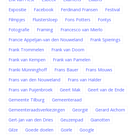
Expositie
Facebook
Ferdinand Fransen
Festival
Filmpjes
Fluistersloep
Fons Potters
Fontys
Fotografie
Framing
Francesco van Mierlo
Francie Appeljan-van den Nouweland
Frank Spierings
Frank Trommelen
Frank van Doorn
Frank van Kempen
Frank van Pamelen
Franki Münninghoff
Frans Bauer
Frans Mouws
Frans van den Nouweland
Frans van Halder
Frans van Puijenbroek
Geert Mak
Geert van de Ende
Gemeente Tilburg
Gemeenteraad
Gemeenteraadsverkiezingen
Georgië
Gerard Aichorn
Gert-Jan van den Dries
Geuzenpad
Gianotten
Gilze
Goede doelen
Goirle
Google