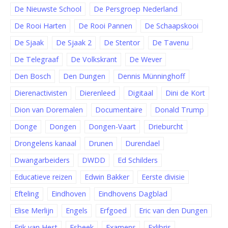
De Nieuwste School
De Persgroep Nederland
De Rooi Harten
De Rooi Pannen
De Schaapskooi
De Sjaak
De Sjaak 2
De Stentor
De Tavenu
De Telegraaf
De Volkskrant
De Wever
Den Bosch
Den Dungen
Dennis Münninghoff
Dierenactivisten
Dierenleed
Digitaal
Dini de Kort
Dion van Doremalen
Documentaire
Donald Trump
Donge
Dongen
Dongen-Vaart
Drieburcht
Drongelens kanaal
Drunen
Durendael
Dwangarbeiders
DWDD
Ed Schilders
Educatieve reizen
Edwin Bakker
Eerste divisie
Efteling
Eindhoven
Eindhovens Dagblad
Elise Merlijn
Engels
Erfgoed
Eric van den Dungen
Erik van Hest
Esbeek
Examens
Exlibris