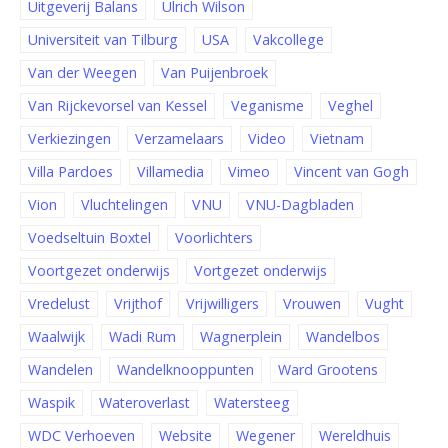
Uitgeverij Balans
Ulrich Wilson
Universiteit van Tilburg
USA
Vakcollege
Van der Weegen
Van Puijenbroek
Van Rijckevorsel van Kessel
Veganisme
Veghel
Verkiezingen
Verzamelaars
Video
Vietnam
Villa Pardoes
Villamedia
Vimeo
Vincent van Gogh
Vion
Vluchtelingen
VNU
VNU-Dagbladen
Voedseltuin Boxtel
Voorlichters
Voortgezet onderwijs
Vortgezet onderwijs
Vredelust
Vrijthof
Vrijwilligers
Vrouwen
Vught
Waalwijk
Wadi Rum
Wagnerplein
Wandelbos
Wandelen
Wandelknooppunten
Ward Grootens
Waspik
Wateroverlast
Watersteeg
WDC Verhoeven
Website
Wegener
Wereldhuis