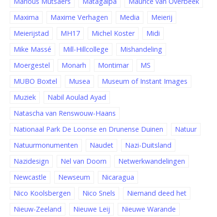
Marlous Mutsaers
Matagalpa
Maurice van Overbeek
Maxima
Maxime Verhagen
Media
Meierij
Meierijstad
MH17
Michel Koster
Midi
Mike Massé
Mill-Hillcollege
Mishandeling
Moergestel
Monarh
Montimar
MS
MUBO Boxtel
Musea
Museum of Instant Images
Muziek
Nabil Aoulad Ayad
Natascha van Renswouw-Haans
Nationaal Park De Loonse en Drunense Duinen
Natuur
Natuurmonumenten
Naudet
Nazi-Duitsland
Nazidesign
Nel van Doorn
Netwerkwandelingen
Newcastle
Newseum
Nicaragua
Nico Koolsbergen
Nico Snels
Niemand deed het
Nieuw-Zeeland
Nieuwe Leij
Nieuwe Warande