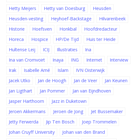
Hetty Meijers
Hetty van Doesburg
Heusden
Heusden-vesting
Heyhoef-Backstage
Hilvarenbeek
Historie
Hoefsven
Honkbal
Hoofdredacteur
Horeca
Hospice
HP/De Tijd
Huis ter Heide
Hultense Leij
ICIJ
Illustraties
Ina
Ina van Cromvoirt
Inaya
ING
Internet
Interview
Irak
Isabelle Amé
Islam
IVN Oisterwijk
Jacek Utko
Jan de Hoogh
Jan de Veer
Jan Keunen
Jan Ligthart
Jan Pommer
Jan van Eijndhoven
Jasper Harthoorn
Jazz in Duketown
Jeroen Akkermans
Jeroen de Jong
Jet Bussemaker
Jetty Ferwerda
Jip Ten Bosch
Joep Trommelen
Johan Cruyff University
Johan van den Brand