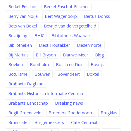
Berkel-Enschot
Berkel-Enschot-Enschot
Berry van Noije
Bert Wagendorp
Bertus Donks
Bets van Boxel
Bevrijd van de vergetelheid
Bevrijding
BHIC
Bibliotheek Waalwijk
Bibliotheken
Biest-Houtakker
Biezenmortel
Bij Martins
Bill Bryson
Blauwe Meer
Blog
Boeken
Bornholm
Bosch en Duin
Bosrijk
Botulisme
Bouwen
Bovendeert
Boxtel
Brabants Dagblad
Brabants Historisch Informatie Centrum
Brabants Landschap
Breaking news
Brigit Groeneveld
Broeders Goedemoord
Brugklas
Bruin café
Burgemeesters
Café-Centraal