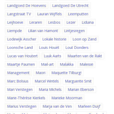
Landgoed De Hoevens
Landgoed De Utrecht
Langstraat TV
Lauran Wijffels
Leemputten
Leijhoeve
Leraren
Lesbos
Lezer
Liduina
Liempde
Lilian van Hamont
Lintjesregen
Lodewijk Asscher
Lokale historie
Loon op Zand
Loonsche Land
Louis Houët
Lout Donders
Lucas van Houtert
Luuk Aarts
Maarten van de Rakt
Maartje Paumen
Mail-art
Malakka
Maleisië
Management
Maori
Maquette Tilburg!
Marc Bolsius
Marcel Wintels
Marguerite Smit
Mari Verstegen
Maria Michels
Marian Eberson
Marie-Thérèse Kierkels
Marieke Moorman
Marius Verstegen
Marja van de Ven
Marleen Duijf