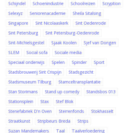
Schijndel
Schoenindustrie
Schoolreizen
Scryption
Selexyz
Seniorenacademie
Sheila Sitalsing
Singapore
Sint Nicolaaskerk
Sint Oedenrode
Sint Petersburg
Sint Petersburg-Oedenrode
Sint-Michielsgestel
Sjaak Koolen
Sjef van Dongen
SLEM
Social sofa
Sociale media
Speciaal onderwijs
Spelen
Spinder
Sport
Stadsbrouwerij Sint Crispijn
Stadsgezicht
Stadsmuseum Tilburg
Stamceltransplantatie
Stan Storimans
Stand up comedy
Standsbos 013
Stationsplein
Stax
Stef Blok
Stenefabriek D'n Oven
Sterrenfonds
Stokhasselt
Straatkunst
Stripbeurs Breda
Strips
Suzan Mandemakers
Taal
Taalverloedering