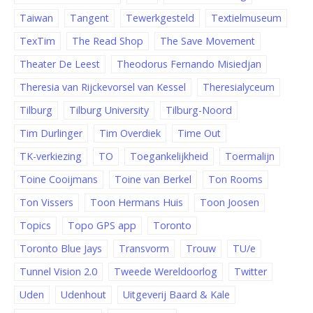
Taiwan
Tangent
Tewerkgesteld
Textielmuseum
TexTim
The Read Shop
The Save Movement
Theater De Leest
Theodorus Fernando Misiedjan
Theresia van Rijckevorsel van Kessel
Theresialyceum
Tilburg
Tilburg University
Tilburg-Noord
Tim Durlinger
Tim Overdiek
Time Out
TK-verkiezing
TO
Toegankelijkheid
Toermalijn
Toine Cooijmans
Toine van Berkel
Ton Rooms
Ton Vissers
Toon Hermans Huis
Toon Joosen
Topics
Topo GPS app
Toronto
Toronto Blue Jays
Transvorm
Trouw
TU/e
Tunnel Vision 2.0
Tweede Wereldoorlog
Twitter
Uden
Udenhout
Uitgeverij Baard & Kale