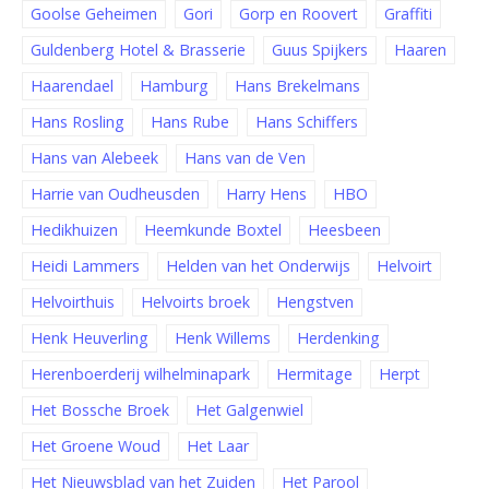
Goolse Geheimen
Gori
Gorp en Roovert
Graffiti
Guldenberg Hotel & Brasserie
Guus Spijkers
Haaren
Haarendael
Hamburg
Hans Brekelmans
Hans Rosling
Hans Rube
Hans Schiffers
Hans van Alebeek
Hans van de Ven
Harrie van Oudheusden
Harry Hens
HBO
Hedikhuizen
Heemkunde Boxtel
Heesbeen
Heidi Lammers
Helden van het Onderwijs
Helvoirt
Helvoirthuis
Helvoirts broek
Hengstven
Henk Heuverling
Henk Willems
Herdenking
Herenboerderij wilhelminapark
Hermitage
Herpt
Het Bossche Broek
Het Galgenwiel
Het Groene Woud
Het Laar
Het Nieuwsblad van het Zuiden
Het Parool