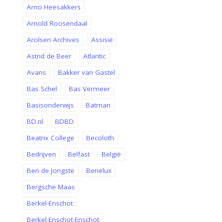
Arno Heesakkers
Arnold Roosendaal
Arolsen Archives
Assisië
Astrid de Beer
Atlantic
Avans
Bakker van Gastel
Bas Schel
Bas Vermeer
Basisonderwijs
Batman
BD.nl
BDBD
Beatrix College
Becoloth
Bedrijven
Belfast
België
Ben de Jongste
Benelux
Bergsche Maas
Berkel-Enschot
Berkel-Enschot-Enschot