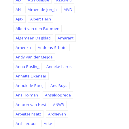
AD
Ad Poulisse
Afscheid
AH
Aimée de Jongh
AiVD
Ajax
Albert Heijn
Albert van den Boomen
Algemeen Dagblad
Amarant
Amerika
Andreas Schotel
Andy van der Meijde
Anna Rosling
Anneke Laros
Annette Eikenaar
Anouk de Rooij
Ans Buys
Ans Holman
AnsaldoBreda
Antoon van Hest
ANWB
Arbeitseinsatz
Archieven
Architectuur
Arke