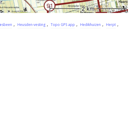
,
,
,
,
,
esbeen
Heusden-vesting
Topo GPS app
Hedikhuizen
Herpt