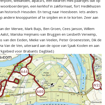
veerpont, weilanden, alpaca's, een kwartet mini-paardjes dat op
e woonboerderijen, een kerkhof in zakformaat, fort Hedikhuizen
 van historisch Heusden. En terug naar Heesbeen. Iets anders
op andere knooppunten af te snijden en in te korten. Zeer aan
n der Merwe, Mark Buijs, Ben Groen, Cees Janson, Willem
 Aalst, Mariska Heijmans-van Bruggen en Liesbeth Verwimp,
ns van den Eeden, Mieke van Veelen, Peter Groenestein, Dik de
lvia Van de Ven, uiteraard aan de opoe van Sjaak Koolen en aan
erkgebied voor Brabants Dagblad.)