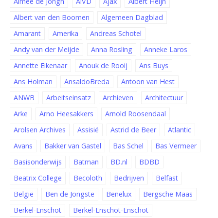
Aimée de Jongh
AiVD
Ajax
Albert Heijn
Albert van den Boomen
Algemeen Dagblad
Amarant
Amerika
Andreas Schotel
Andy van der Meijde
Anna Rosling
Anneke Laros
Annette Eikenaar
Anouk de Rooij
Ans Buys
Ans Holman
AnsaldoBreda
Antoon van Hest
ANWB
Arbeitseinsatz
Archieven
Architectuur
Arke
Arno Heesakkers
Arnold Roosendaal
Arolsen Archives
Assisië
Astrid de Beer
Atlantic
Avans
Bakker van Gastel
Bas Schel
Bas Vermeer
Basisonderwijs
Batman
BD.nl
BDBD
Beatrix College
Becoloth
Bedrijven
Belfast
België
Ben de Jongste
Benelux
Bergsche Maas
Berkel-Enschot
Berkel-Enschot-Enschot