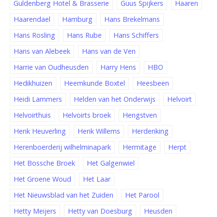
Guldenberg Hotel & Brasserie
Guus Spijkers
Haaren
Haarendael
Hamburg
Hans Brekelmans
Hans Rosling
Hans Rube
Hans Schiffers
Hans van Alebeek
Hans van de Ven
Harrie van Oudheusden
Harry Hens
HBO
Hedikhuizen
Heemkunde Boxtel
Heesbeen
Heidi Lammers
Helden van het Onderwijs
Helvoirt
Helvoirthuis
Helvoirts broek
Hengstven
Henk Heuverling
Henk Willems
Herdenking
Herenboerderij wilhelminapark
Hermitage
Herpt
Het Bossche Broek
Het Galgenwiel
Het Groene Woud
Het Laar
Het Nieuwsblad van het Zuiden
Het Parool
Hetty Meijers
Hetty van Doesburg
Heusden