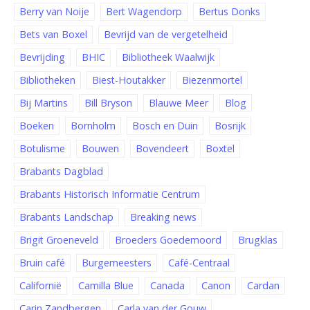
Berry van Noije
Bert Wagendorp
Bertus Donks
Bets van Boxel
Bevrijd van de vergetelheid
Bevrijding
BHIC
Bibliotheek Waalwijk
Bibliotheken
Biest-Houtakker
Biezenmortel
Bij Martins
Bill Bryson
Blauwe Meer
Blog
Boeken
Bornholm
Bosch en Duin
Bosrijk
Botulisme
Bouwen
Bovendeert
Boxtel
Brabants Dagblad
Brabants Historisch Informatie Centrum
Brabants Landschap
Breaking news
Brigit Groeneveld
Broeders Goedemoord
Brugklas
Bruin café
Burgemeesters
Café-Centraal
Californië
Camilla Blue
Canada
Canon
Cardan
Carin Zandbergen
Carla van der Gouw