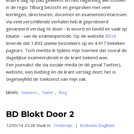
iedere dag op pad geweest en heb nagenoeg alle scholen
in de regio Tilburg bezocht en gesproken met veel
leerlingen, directeuren, docenten en examensecretarissen.
Via veel verschillende verhalen heb ik geprobeerd
gevarieerd verslag te doen - in woord en beeld en vaak op
lokatie - van de examenperiode. Op de website
BD.nl
leverde dat 1.893 unieke bezoekers op en 4.417 bekeken
pagina’s. Toch merkte ik tijdens mijn toernee dat vooral de
dagelijkse examenrubriek in de krant bekend was.
Een journalist die via sociale media (in dit geval Twitter),
website, een liveblog en de krant verslag doet, het is
ongetwijfeld de toekomst van mijn vak.
labels:
,
,
Examens
Twitter
Blog
BD Blokt Door 2
12/05/14 23:28 Staat in:
Onderwijs
|
Brabants Dagblad