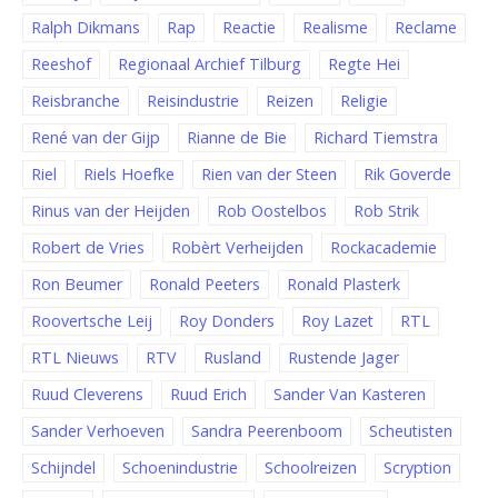
Ralph Dikmans
Rap
Reactie
Realisme
Reclame
Reeshof
Regionaal Archief Tilburg
Regte Hei
Reisbranche
Reisindustrie
Reizen
Religie
René van der Gijp
Rianne de Bie
Richard Tiemstra
Riel
Riels Hoefke
Rien van der Steen
Rik Goverde
Rinus van der Heijden
Rob Oostelbos
Rob Strik
Robert de Vries
Robèrt Verheijden
Rockacademie
Ron Beumer
Ronald Peeters
Ronald Plasterk
Roovertsche Leij
Roy Donders
Roy Lazet
RTL
RTL Nieuws
RTV
Rusland
Rustende Jager
Ruud Cleverens
Ruud Erich
Sander Van Kasteren
Sander Verhoeven
Sandra Peerenboom
Scheutisten
Schijndel
Schoenindustrie
Schoolreizen
Scryption