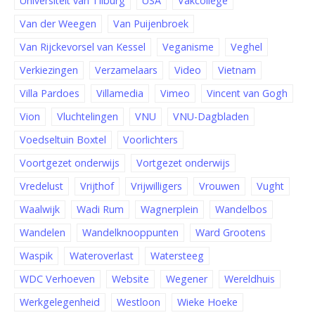
Universiteit van Tilburg
USA
Vakcollege
Van der Weegen
Van Puijenbroek
Van Rijckevorsel van Kessel
Veganisme
Veghel
Verkiezingen
Verzamelaars
Video
Vietnam
Villa Pardoes
Villamedia
Vimeo
Vincent van Gogh
Vion
Vluchtelingen
VNU
VNU-Dagbladen
Voedseltuin Boxtel
Voorlichters
Voortgezet onderwijs
Vortgezet onderwijs
Vredelust
Vrijthof
Vrijwilligers
Vrouwen
Vught
Waalwijk
Wadi Rum
Wagnerplein
Wandelbos
Wandelen
Wandelknooppunten
Ward Grootens
Waspik
Wateroverlast
Watersteeg
WDC Verhoeven
Website
Wegener
Wereldhuis
Werkgelegenheid
Westloon
Wieke Hoeke