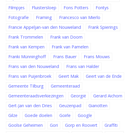
Filmpjes
Fluistersloep
Fons Potters
Fontys
Fotografie
Framing
Francesco van Mierlo
Francie Appeljan-van den Nouweland
Frank Spierings
Frank Trommelen
Frank van Doorn
Frank van Kempen
Frank van Pamelen
Franki Münninghoff
Frans Bauer
Frans Mouws
Frans van den Nouweland
Frans van Halder
Frans van Puijenbroek
Geert Mak
Geert van de Ende
Gemeente Tilburg
Gemeenteraad
Gemeenteraadsverkiezingen
Georgië
Gerard Aichorn
Gert-Jan van den Dries
Geuzenpad
Gianotten
Gilze
Goede doelen
Goirle
Google
Goolse Geheimen
Gori
Gorp en Roovert
Graffiti