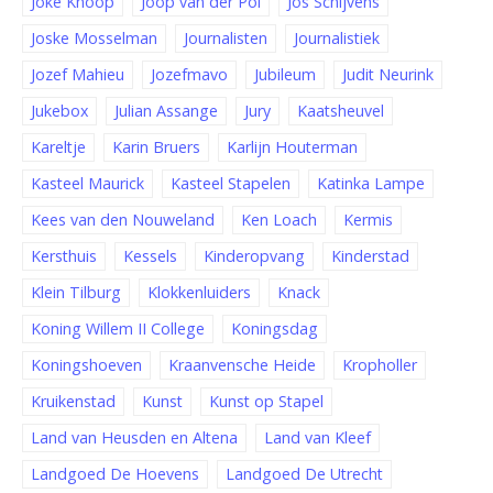
Joke Knoop
Joop van der Pol
Jos Schijvens
Joske Mosselman
Journalisten
Journalistiek
Jozef Mahieu
Jozefmavo
Jubileum
Judit Neurink
Jukebox
Julian Assange
Jury
Kaatsheuvel
Kareltje
Karin Bruers
Karlijn Houterman
Kasteel Maurick
Kasteel Stapelen
Katinka Lampe
Kees van den Nouweland
Ken Loach
Kermis
Kersthuis
Kessels
Kinderopvang
Kinderstad
Klein Tilburg
Klokkenluiders
Knack
Koning Willem II College
Koningsdag
Koningshoeven
Kraanvensche Heide
Kropholler
Kruikenstad
Kunst
Kunst op Stapel
Land van Heusden en Altena
Land van Kleef
Landgoed De Hoevens
Landgoed De Utrecht