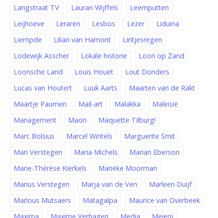
Langstraat TV
Lauran Wijffels
Leemputten
Leijhoeve
Leraren
Lesbos
Lezer
Liduina
Liempde
Lilian van Hamont
Lintjesregen
Lodewijk Asscher
Lokale historie
Loon op Zand
Loonsche Land
Louis Houët
Lout Donders
Lucas van Houtert
Luuk Aarts
Maarten van de Rakt
Maartje Paumen
Mail-art
Malakka
Maleisië
Management
Maori
Maquette Tilburg!
Marc Bolsius
Marcel Wintels
Marguerite Smit
Mari Verstegen
Maria Michels
Marian Eberson
Marie-Thérèse Kierkels
Marieke Moorman
Marius Verstegen
Marja van de Ven
Marleen Duijf
Marlous Mutsaers
Matagalpa
Maurice van Overbeek
Maxima
Maxime Verhagen
Media
Meierij