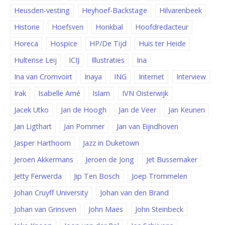
Heusden-vesting
Heyhoef-Backstage
Hilvarenbeek
Historie
Hoefsven
Honkbal
Hoofdredacteur
Horeca
Hospice
HP/De Tijd
Huis ter Heide
Hultense Leij
ICIJ
Illustraties
Ina
Ina van Cromvoirt
Inaya
ING
Internet
Interview
Irak
Isabelle Amé
Islam
IVN Oisterwijk
Jacek Utko
Jan de Hoogh
Jan de Veer
Jan Keunen
Jan Ligthart
Jan Pommer
Jan van Eijndhoven
Jasper Harthoorn
Jazz in Duketown
Jeroen Akkermans
Jeroen de Jong
Jet Bussemaker
Jetty Ferwerda
Jip Ten Bosch
Joep Trommelen
Johan Cruyff University
Johan van den Brand
Johan van Grinsven
John Maes
John Steinbeck