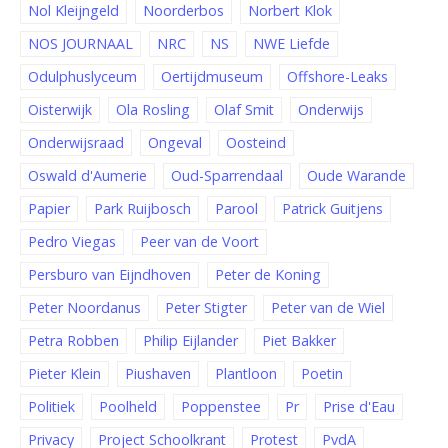
Nol Kleijngeld
Noorderbos
Norbert Klok
NOS JOURNAAL
NRC
NS
NWE Liefde
Odulphuslyceum
Oertijdmuseum
Offshore-Leaks
Oisterwijk
Ola Rosling
Olaf Smit
Onderwijs
Onderwijsraad
Ongeval
Oosteind
Oswald d'Aumerie
Oud-Sparrendaal
Oude Warande
Papier
Park Ruijbosch
Parool
Patrick Guitjens
Pedro Viegas
Peer van de Voort
Persburo van Eijndhoven
Peter de Koning
Peter Noordanus
Peter Stigter
Peter van de Wiel
Petra Robben
Philip Eijlander
Piet Bakker
Pieter Klein
Piushaven
Plantloon
Poetin
Politiek
Poolheld
Poppenstee
Pr
Prise d'Eau
Privacy
Project Schoolkrant
Protest
PvdA