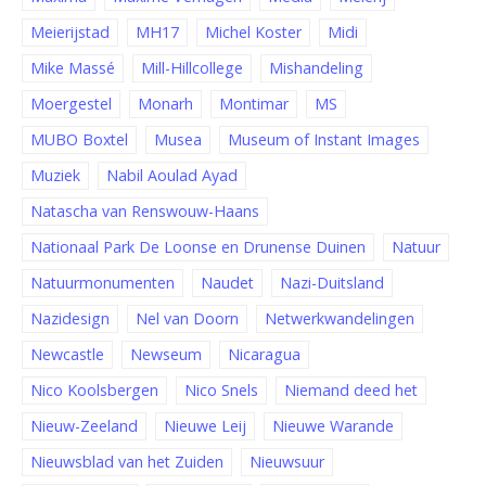
Meierijstad
MH17
Michel Koster
Midi
Mike Massé
Mill-Hillcollege
Mishandeling
Moergestel
Monarh
Montimar
MS
MUBO Boxtel
Musea
Museum of Instant Images
Muziek
Nabil Aoulad Ayad
Natascha van Renswouw-Haans
Nationaal Park De Loonse en Drunense Duinen
Natuur
Natuurmonumenten
Naudet
Nazi-Duitsland
Nazidesign
Nel van Doorn
Netwerkwandelingen
Newcastle
Newseum
Nicaragua
Nico Koolsbergen
Nico Snels
Niemand deed het
Nieuw-Zeeland
Nieuwe Leij
Nieuwe Warande
Nieuwsblad van het Zuiden
Nieuwsuur