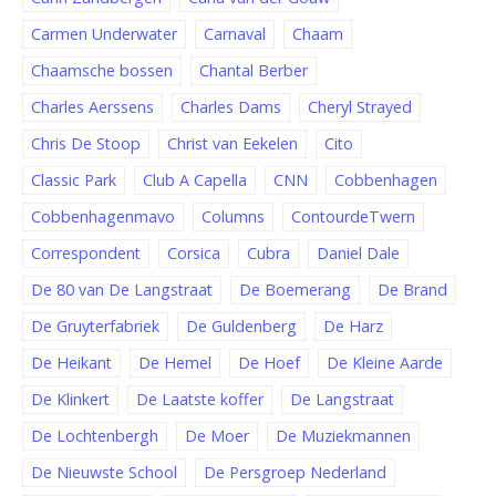
Carmen Underwater
Carnaval
Chaam
Chaamsche bossen
Chantal Berber
Charles Aerssens
Charles Dams
Cheryl Strayed
Chris De Stoop
Christ van Eekelen
Cito
Classic Park
Club A Capella
CNN
Cobbenhagen
Cobbenhagenmavo
Columns
ContourdeTwern
Correspondent
Corsica
Cubra
Daniel Dale
De 80 van De Langstraat
De Boemerang
De Brand
De Gruyterfabriek
De Guldenberg
De Harz
De Heikant
De Hemel
De Hoef
De Kleine Aarde
De Klinkert
De Laatste koffer
De Langstraat
De Lochtenbergh
De Moer
De Muziekmannen
De Nieuwste School
De Persgroep Nederland