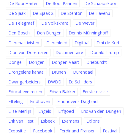
De Rooi Harten
De Rooi Pannen
De Schaapskooi
De Sjaak
De Sjaak 2
De Stentor
De Tavenu
De Telegraaf
De Volkskrant
De Wever
Den Bosch
Den Dungen
Dennis Münninghoff
Dierenactivisten
Dierenleed
Digitaal
Dini de Kort
Dion van Doremalen
Documentaire
Donald Trump
Donge
Dongen
Dongen-Vaart
Drieburcht
Drongelens kanaal
Drunen
Durendael
Dwangarbeiders
DWDD
Ed Schilders
Educatieve reizen
Edwin Bakker
Eerste divisie
Efteling
Eindhoven
Eindhovens Dagblad
Elise Merlijn
Engels
Erfgoed
Eric van den Dungen
Erik van Hest
Esbeek
Examens
Exlibris
Expositie
Facebook
Ferdinand Fransen
Festival