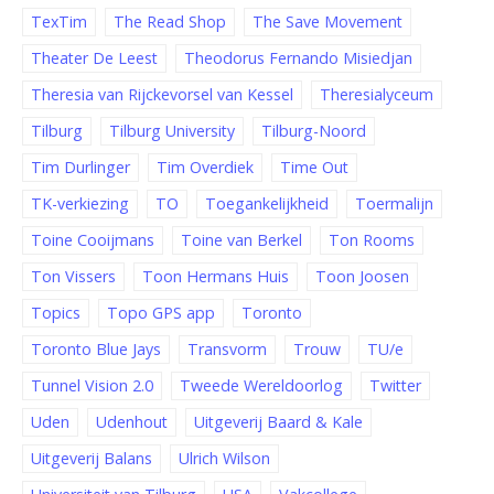
TexTim
The Read Shop
The Save Movement
Theater De Leest
Theodorus Fernando Misiedjan
Theresia van Rijckevorsel van Kessel
Theresialyceum
Tilburg
Tilburg University
Tilburg-Noord
Tim Durlinger
Tim Overdiek
Time Out
TK-verkiezing
TO
Toegankelijkheid
Toermalijn
Toine Cooijmans
Toine van Berkel
Ton Rooms
Ton Vissers
Toon Hermans Huis
Toon Joosen
Topics
Topo GPS app
Toronto
Toronto Blue Jays
Transvorm
Trouw
TU/e
Tunnel Vision 2.0
Tweede Wereldoorlog
Twitter
Uden
Udenhout
Uitgeverij Baard & Kale
Uitgeverij Balans
Ulrich Wilson