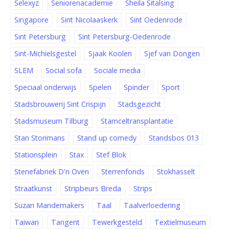
Selexyz
Seniorenacademie
Sheila Sitalsing
Singapore
Sint Nicolaaskerk
Sint Oedenrode
Sint Petersburg
Sint Petersburg-Oedenrode
Sint-Michielsgestel
Sjaak Koolen
Sjef van Dongen
SLEM
Social sofa
Sociale media
Speciaal onderwijs
Spelen
Spinder
Sport
Stadsbrouwerij Sint Crispijn
Stadsgezicht
Stadsmuseum Tilburg
Stamceltransplantatie
Stan Storimans
Stand up comedy
Standsbos 013
Stationsplein
Stax
Stef Blok
Stenefabriek D'n Oven
Sterrenfonds
Stokhasselt
Straatkunst
Stripbeurs Breda
Strips
Suzan Mandemakers
Taal
Taalverloedering
Taiwan
Tangent
Tewerkgesteld
Textielmuseum