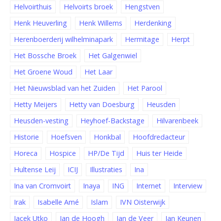
Helvoirthuis
Helvoirts broek
Hengstven
Henk Heuverling
Henk Willems
Herdenking
Herenboerderij wilhelminapark
Hermitage
Herpt
Het Bossche Broek
Het Galgenwiel
Het Groene Woud
Het Laar
Het Nieuwsblad van het Zuiden
Het Parool
Hetty Meijers
Hetty van Doesburg
Heusden
Heusden-vesting
Heyhoef-Backstage
Hilvarenbeek
Historie
Hoefsven
Honkbal
Hoofdredacteur
Horeca
Hospice
HP/De Tijd
Huis ter Heide
Hultense Leij
ICIJ
Illustraties
Ina
Ina van Cromvoirt
Inaya
ING
Internet
Interview
Irak
Isabelle Amé
Islam
IVN Oisterwijk
Jacek Utko
Jan de Hoogh
Jan de Veer
Jan Keunen