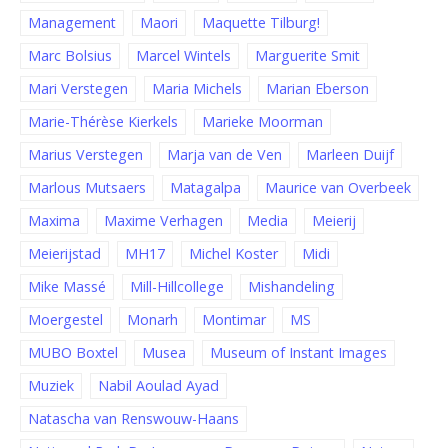
Management
Maori
Maquette Tilburg!
Marc Bolsius
Marcel Wintels
Marguerite Smit
Mari Verstegen
Maria Michels
Marian Eberson
Marie-Thérèse Kierkels
Marieke Moorman
Marius Verstegen
Marja van de Ven
Marleen Duijf
Marlous Mutsaers
Matagalpa
Maurice van Overbeek
Maxima
Maxime Verhagen
Media
Meierij
Meierijstad
MH17
Michel Koster
Midi
Mike Massé
Mill-Hillcollege
Mishandeling
Moergestel
Monarh
Montimar
MS
MUBO Boxtel
Musea
Museum of Instant Images
Muziek
Nabil Aoulad Ayad
Natascha van Renswouw-Haans