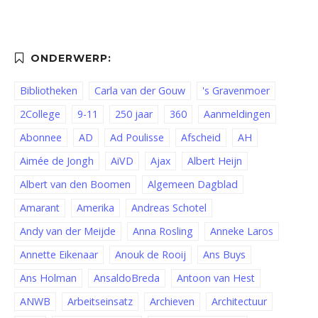
Bibliotheken
Carla van der Gouw
's Gravenmoer
2College
9-11
250 jaar
360
Aanmeldingen
Abonnee
AD
Ad Poulisse
Afscheid
AH
Aimée de Jongh
AiVD
Ajax
Albert Heijn
Albert van den Boomen
Algemeen Dagblad
Amarant
Amerika
Andreas Schotel
Andy van der Meijde
Anna Rosling
Anneke Laros
Annette Eikenaar
Anouk de Rooij
Ans Buys
Ans Holman
AnsaldoBreda
Antoon van Hest
ANWB
Arbeitseinsatz
Archieven
Architectuur