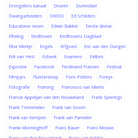
Drongelens kanaal
Drunen
Durendael
Dwangarbeiders
DWDD
Ed Schilders
Educatieve reizen
Edwin Bakker
Eerste divisie
Efteling
Eindhoven
Eindhovens Dagblad
Elise Merlijn
Engels
Erfgoed
Eric van den Dungen
Erik van Hest
Esbeek
Examens
Exlibris
Expositie
Facebook
Ferdinand Fransen
Festival
Filmpjes
Fluistersloep
Fons Potters
Fontys
Fotografie
Framing
Francesco van Mierlo
Francie Appeljan-van den Nouweland
Frank Spierings
Frank Trommelen
Frank van Doorn
Frank van Kempen
Frank van Pamelen
Franki Münninghoff
Frans Bauer
Frans Mouws
Frans van den Nouweland
Frans van Halder