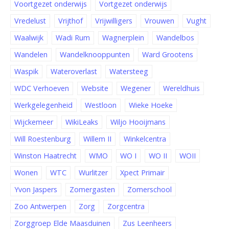
Voortgezet onderwijs
Vortgezet onderwijs
Vredelust
Vrijthof
Vrijwilligers
Vrouwen
Vught
Waalwijk
Wadi Rum
Wagnerplein
Wandelbos
Wandelen
Wandelknooppunten
Ward Grootens
Waspik
Wateroverlast
Watersteeg
WDC Verhoeven
Website
Wegener
Wereldhuis
Werkgelegenheid
Westloon
Wieke Hoeke
Wijckemeer
WikiLeaks
Wiljo Hooijmans
Will Roestenburg
Willem II
Winkelcentra
Winston Haatrecht
WMO
WO I
WO II
WOII
Wonen
WTC
Wurlitzer
Xpect Primair
Yvon Jaspers
Zomergasten
Zomerschool
Zoo Antwerpen
Zorg
Zorgcentra
Zorggroep Elde Maasduinen
Zus Leenheers