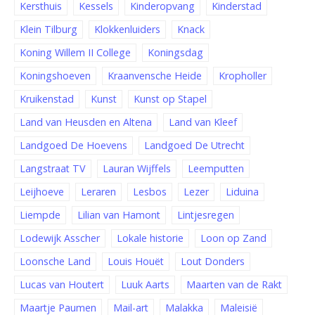
Kersthuis
Kessels
Kinderopvang
Kinderstad
Klein Tilburg
Klokkenluiders
Knack
Koning Willem II College
Koningsdag
Koningshoeven
Kraanvensche Heide
Kropholler
Kruikenstad
Kunst
Kunst op Stapel
Land van Heusden en Altena
Land van Kleef
Landgoed De Hoevens
Landgoed De Utrecht
Langstraat TV
Lauran Wijffels
Leemputten
Leijhoeve
Leraren
Lesbos
Lezer
Liduina
Liempde
Lilian van Hamont
Lintjesregen
Lodewijk Asscher
Lokale historie
Loon op Zand
Loonsche Land
Louis Houët
Lout Donders
Lucas van Houtert
Luuk Aarts
Maarten van de Rakt
Maartje Paumen
Mail-art
Malakka
Maleisië