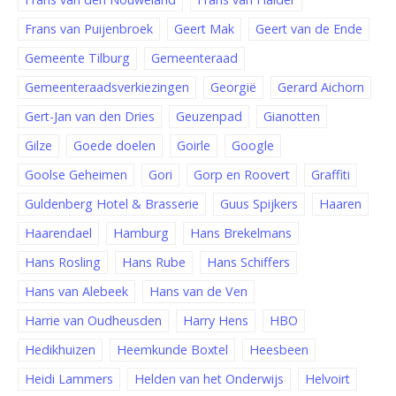
Frans van Puijenbroek
Geert Mak
Geert van de Ende
Gemeente Tilburg
Gemeenteraad
Gemeenteraadsverkiezingen
Georgië
Gerard Aichorn
Gert-Jan van den Dries
Geuzenpad
Gianotten
Gilze
Goede doelen
Goirle
Google
Goolse Geheimen
Gori
Gorp en Roovert
Graffiti
Guldenberg Hotel & Brasserie
Guus Spijkers
Haaren
Haarendael
Hamburg
Hans Brekelmans
Hans Rosling
Hans Rube
Hans Schiffers
Hans van Alebeek
Hans van de Ven
Harrie van Oudheusden
Harry Hens
HBO
Hedikhuizen
Heemkunde Boxtel
Heesbeen
Heidi Lammers
Helden van het Onderwijs
Helvoirt