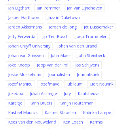
Jan Ligthart
Jan Pommer
Jan van Eijndhoven
Jasper Harthoorn
Jazz in Duketown
Jeroen Akkermans
Jeroen de Jong
Jet Bussemaker
Jetty Ferwerda
Jip Ten Bosch
Joep Trommelen
Johan Cruyff University
Johan van den Brand
Johan van Grinsven
John Maes
John Steinbeck
Joke Knoop
Joop van der Pol
Jos Schijvens
Joske Mosselman
Journalisten
Journalistiek
Jozef Mahieu
Jozefmavo
Jubileum
Judit Neurink
Jukebox
Julian Assange
Jury
Kaatsheuvel
Kareltje
Karin Bruers
Karlijn Houterman
Kasteel Maurick
Kasteel Stapelen
Katinka Lampe
Kees van den Nouweland
Ken Loach
Kermis