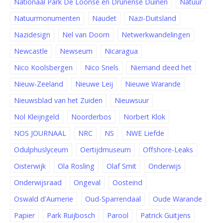
Nationaal Park De Loonse en Drunense Duinen
Natuur
Natuurmonumenten
Naudet
Nazi-Duitsland
Nazidesign
Nel van Doorn
Netwerkwandelingen
Newcastle
Newseum
Nicaragua
Nico Koolsbergen
Nico Snels
Niemand deed het
Nieuw-Zeeland
Nieuwe Leij
Nieuwe Warande
Nieuwsblad van het Zuiden
Nieuwsuur
Nol Kleijngeld
Noorderbos
Norbert Klok
NOS JOURNAAL
NRC
NS
NWE Liefde
Odulphuslyceum
Oertijdmuseum
Offshore-Leaks
Oisterwijk
Ola Rosling
Olaf Smit
Onderwijs
Onderwijsraad
Ongeval
Oosteind
Oswald d'Aumerie
Oud-Sparrendaal
Oude Warande
Papier
Park Ruijbosch
Parool
Patrick Guitjens