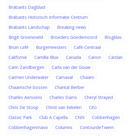
Brabants Dagblad
Brabants Historisch Informatie Centrum
Brabants Landschap
Breaking news
Brigit Groeneveld
Broeders Goedemoord
Brugklas
Bruin café
Burgemeesters
Café-Centraal
Californië
Camilla Blue
Canada
Canon
Cardan
Carin Zandbergen
Carla van der Gouw
Carmen Underwater
Carnaval
Chaam
Chaamsche bossen
Chantal Berber
Charles Aerssens
Charles Dams
Cheryl Strayed
Chris De Stoop
Christ van Eekelen
Cito
Classic Park
Club A Capella
CNN
Cobbenhagen
Cobbenhagenmavo
Columns
ContourdeTwern