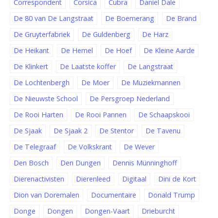
Correspondent
Corsica
Cubra
Daniel Dale
De 80 van De Langstraat
De Boemerang
De Brand
De Gruyterfabriek
De Guldenberg
De Harz
De Heikant
De Hemel
De Hoef
De Kleine Aarde
De Klinkert
De Laatste koffer
De Langstraat
De Lochtenbergh
De Moer
De Muziekmannen
De Nieuwste School
De Persgroep Nederland
De Rooi Harten
De Rooi Pannen
De Schaapskooi
De Sjaak
De Sjaak 2
De Stentor
De Tavenu
De Telegraaf
De Volkskrant
De Wever
Den Bosch
Den Dungen
Dennis Münninghoff
Dierenactivisten
Dierenleed
Digitaal
Dini de Kort
Dion van Doremalen
Documentaire
Donald Trump
Donge
Dongen
Dongen-Vaart
Drieburcht