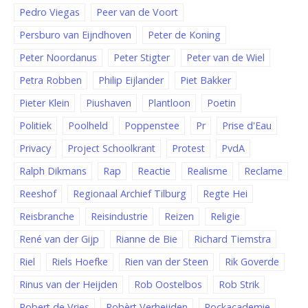
Pedro Viegas
Peer van de Voort
Persburo van Eijndhoven
Peter de Koning
Peter Noordanus
Peter Stigter
Peter van de Wiel
Petra Robben
Philip Eijlander
Piet Bakker
Pieter Klein
Piushaven
Plantloon
Poetin
Politiek
Poolheld
Poppenstee
Pr
Prise d'Eau
Privacy
Project Schoolkrant
Protest
PvdA
Ralph Dikmans
Rap
Reactie
Realisme
Reclame
Reeshof
Regionaal Archief Tilburg
Regte Hei
Reisbranche
Reisindustrie
Reizen
Religie
René van der Gijp
Rianne de Bie
Richard Tiemstra
Riel
Riels Hoefke
Rien van der Steen
Rik Goverde
Rinus van der Heijden
Rob Oostelbos
Rob Strik
Robert de Vries
Robèrt Verheijden
Rockacademie