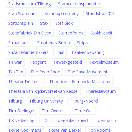
Stadsmuseum Tilburg
Stamceltransplantatie
Stan Storimans
Stand up comedy
Standsbos 013
Stationsplein
Stax
Stef Blok
Stenefabriek D'n Oven
Sterrenfonds
Stokhasselt
Straatkunst
Stripbeurs Breda
Strips
Suzan Mandemakers
Taal
Taalverloedering
Taiwan
Tangent
Tewerkgesteld
Textielmuseum
TexTim
The Read Shop
The Save Movement
Theater De Leest
Theodorus Fernando Misiedjan
Theresia van Rijckevorsel van Kessel
Theresialyceum
Tilburg
Tilburg University
Tilburg-Noord
Tim Durlinger
Tim Overdiek
Time Out
TK-verkiezing
TO
Toegankelijkheid
Toermalijn
Toine Cooijmans
Toine van Berkel
Ton Rooms