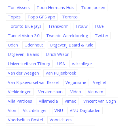
Ton Vissers
Toon Hermans Huis
Toon Joosen
Topics
Topo GPS app
Toronto
Toronto Blue Jays
Transvorm
Trouw
TU/e
Tunnel Vision 2.0
Tweede Wereldoorlog
Twitter
Uden
Udenhout
Uitgeverij Baard & Kale
Uitgeverij Balans
Ulrich Wilson
Universiteit van Tilburg
USA
Vakcollege
Van der Weegen
Van Puijenbroek
Van Rijckevorsel van Kessel
Veganisme
Veghel
Verkiezingen
Verzamelaars
Video
Vietnam
Villa Pardoes
Villamedia
Vimeo
Vincent van Gogh
Vion
Vluchtelingen
VNU
VNU-Dagbladen
Voedseltuin Boxtel
Voorlichters