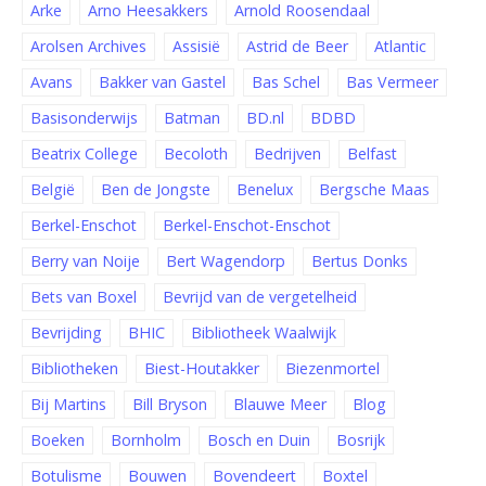
Arke
Arno Heesakkers
Arnold Roosendaal
Arolsen Archives
Assisië
Astrid de Beer
Atlantic
Avans
Bakker van Gastel
Bas Schel
Bas Vermeer
Basisonderwijs
Batman
BD.nl
BDBD
Beatrix College
Becoloth
Bedrijven
Belfast
België
Ben de Jongste
Benelux
Bergsche Maas
Berkel-Enschot
Berkel-Enschot-Enschot
Berry van Noije
Bert Wagendorp
Bertus Donks
Bets van Boxel
Bevrijd van de vergetelheid
Bevrijding
BHIC
Bibliotheek Waalwijk
Bibliotheken
Biest-Houtakker
Biezenmortel
Bij Martins
Bill Bryson
Blauwe Meer
Blog
Boeken
Bornholm
Bosch en Duin
Bosrijk
Botulisme
Bouwen
Bovendeert
Boxtel