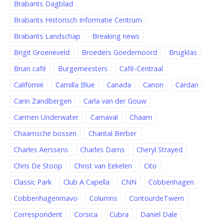
Brabants Dagblad
Brabants Historisch Informatie Centrum
Brabants Landschap
Breaking news
Brigit Groeneveld
Broeders Goedemoord
Brugklas
Bruin café
Burgemeesters
Café-Centraal
Californië
Camilla Blue
Canada
Canon
Cardan
Carin Zandbergen
Carla van der Gouw
Carmen Underwater
Carnaval
Chaam
Chaamsche bossen
Chantal Berber
Charles Aerssens
Charles Dams
Cheryl Strayed
Chris De Stoop
Christ van Eekelen
Cito
Classic Park
Club A Capella
CNN
Cobbenhagen
Cobbenhagenmavo
Columns
ContourdeTwern
Correspondent
Corsica
Cubra
Daniel Dale