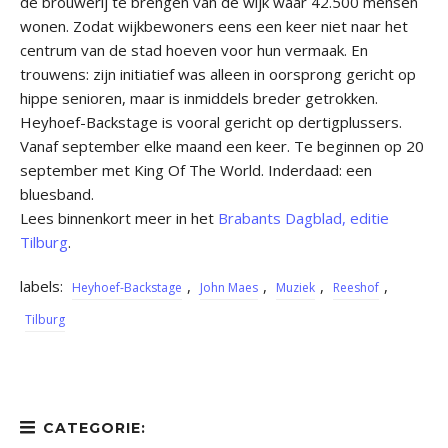
de brouwerij te brengen van de wijk waar 42.500 mensen
wonen. Zodat wijkbewoners eens een keer niet naar het
centrum van de stad hoeven voor hun vermaak. En
trouwens: zijn initiatief was alleen in oorsprong gericht op
hippe senioren, maar is inmiddels breder getrokken.
Heyhoef-Backstage is vooral gericht op dertigplussers.
Vanaf september elke maand een keer. Te beginnen op 20
september met King Of The World. Inderdaad: een
bluesband.
Lees binnenkort meer in het
Brabants Dagblad, editie
Tilburg
.
labels:
,
,
,
,
Heyhoef-Backstage
John Maes
Muziek
Reeshof
Tilburg