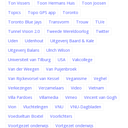
Ton Vissers
Toon Hermans Huis
Toon Joosen
Topics
Topo GPS app
Toronto
Toronto Blue Jays
Transvorm
Trouw
TU/e
Tunnel Vision 2.0
Tweede Wereldoorlog
Twitter
Uden
Udenhout
Uitgeverij Baard & Kale
Uitgeverij Balans
Ulrich Wilson
Universiteit van Tilburg
USA
Vakcollege
Van der Weegen
Van Puijenbroek
Van Rijckevorsel van Kessel
Veganisme
Veghel
Verkiezingen
Verzamelaars
Video
Vietnam
Villa Pardoes
Villamedia
Vimeo
Vincent van Gogh
Vion
Vluchtelingen
VNU
VNU-Dagbladen
Voedseltuin Boxtel
Voorlichters
Voortgezet onderwijs
Vortgezet onderwijs