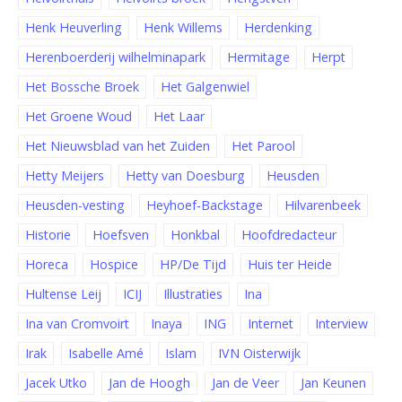
Henk Heuverling
Henk Willems
Herdenking
Herenboerderij wilhelminapark
Hermitage
Herpt
Het Bossche Broek
Het Galgenwiel
Het Groene Woud
Het Laar
Het Nieuwsblad van het Zuiden
Het Parool
Hetty Meijers
Hetty van Doesburg
Heusden
Heusden-vesting
Heyhoef-Backstage
Hilvarenbeek
Historie
Hoefsven
Honkbal
Hoofdredacteur
Horeca
Hospice
HP/De Tijd
Huis ter Heide
Hultense Leij
ICIJ
Illustraties
Ina
Ina van Cromvoirt
Inaya
ING
Internet
Interview
Irak
Isabelle Amé
Islam
IVN Oisterwijk
Jacek Utko
Jan de Hoogh
Jan de Veer
Jan Keunen