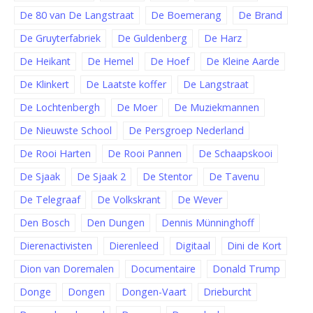
De 80 van De Langstraat
De Boemerang
De Brand
De Gruyterfabriek
De Guldenberg
De Harz
De Heikant
De Hemel
De Hoef
De Kleine Aarde
De Klinkert
De Laatste koffer
De Langstraat
De Lochtenbergh
De Moer
De Muziekmannen
De Nieuwste School
De Persgroep Nederland
De Rooi Harten
De Rooi Pannen
De Schaapskooi
De Sjaak
De Sjaak 2
De Stentor
De Tavenu
De Telegraaf
De Volkskrant
De Wever
Den Bosch
Den Dungen
Dennis Münninghoff
Dierenactivisten
Dierenleed
Digitaal
Dini de Kort
Dion van Doremalen
Documentaire
Donald Trump
Donge
Dongen
Dongen-Vaart
Drieburcht