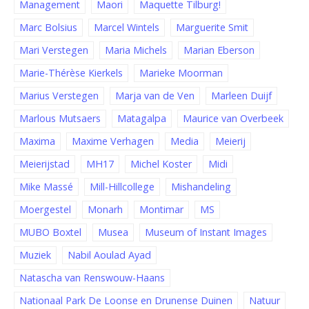
Management
Maori
Maquette Tilburg!
Marc Bolsius
Marcel Wintels
Marguerite Smit
Mari Verstegen
Maria Michels
Marian Eberson
Marie-Thérèse Kierkels
Marieke Moorman
Marius Verstegen
Marja van de Ven
Marleen Duijf
Marlous Mutsaers
Matagalpa
Maurice van Overbeek
Maxima
Maxime Verhagen
Media
Meierij
Meierijstad
MH17
Michel Koster
Midi
Mike Massé
Mill-Hillcollege
Mishandeling
Moergestel
Monarh
Montimar
MS
MUBO Boxtel
Musea
Museum of Instant Images
Muziek
Nabil Aoulad Ayad
Natascha van Renswouw-Haans
Nationaal Park De Loonse en Drunense Duinen
Natuur