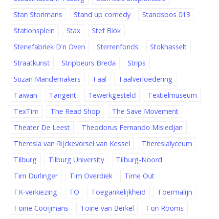
Stan Storimans
Stand up comedy
Standsbos 013
Stationsplein
Stax
Stef Blok
Stenefabriek D'n Oven
Sterrenfonds
Stokhasselt
Straatkunst
Stripbeurs Breda
Strips
Suzan Mandemakers
Taal
Taalverloedering
Taiwan
Tangent
Tewerkgesteld
Textielmuseum
TexTim
The Read Shop
The Save Movement
Theater De Leest
Theodorus Fernando Misiedjan
Theresia van Rijckevorsel van Kessel
Theresialyceum
Tilburg
Tilburg University
Tilburg-Noord
Tim Durlinger
Tim Overdiek
Time Out
TK-verkiezing
TO
Toegankelijkheid
Toermalijn
Toine Cooijmans
Toine van Berkel
Ton Rooms