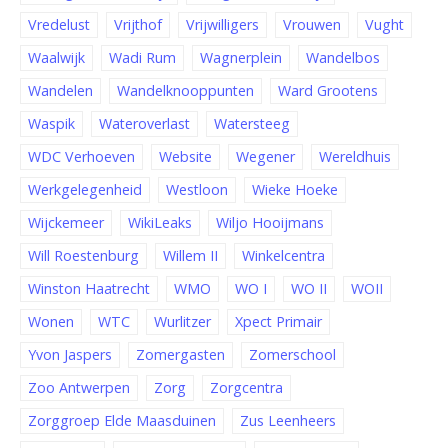
Vredelust
Vrijthof
Vrijwilligers
Vrouwen
Vught
Waalwijk
Wadi Rum
Wagnerplein
Wandelbos
Wandelen
Wandelknooppunten
Ward Grootens
Waspik
Wateroverlast
Watersteeg
WDC Verhoeven
Website
Wegener
Wereldhuis
Werkgelegenheid
Westloon
Wieke Hoeke
Wijckemeer
WikiLeaks
Wiljo Hooijmans
Will Roestenburg
Willem II
Winkelcentra
Winston Haatrecht
WMO
WO I
WO II
WOII
Wonen
WTC
Wurlitzer
Xpect Primair
Yvon Jaspers
Zomergasten
Zomerschool
Zoo Antwerpen
Zorg
Zorgcentra
Zorggroep Elde Maasduinen
Zus Leenheers