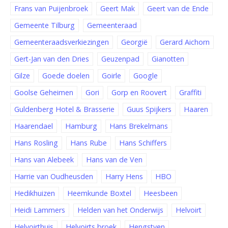
Frans van Puijenbroek
Geert Mak
Geert van de Ende
Gemeente Tilburg
Gemeenteraad
Gemeenteraadsverkiezingen
Georgië
Gerard Aichorn
Gert-Jan van den Dries
Geuzenpad
Gianotten
Gilze
Goede doelen
Goirle
Google
Goolse Geheimen
Gori
Gorp en Roovert
Graffiti
Guldenberg Hotel & Brasserie
Guus Spijkers
Haaren
Haarendael
Hamburg
Hans Brekelmans
Hans Rosling
Hans Rube
Hans Schiffers
Hans van Alebeek
Hans van de Ven
Harrie van Oudheusden
Harry Hens
HBO
Hedikhuizen
Heemkunde Boxtel
Heesbeen
Heidi Lammers
Helden van het Onderwijs
Helvoirt
Helvoirthuis
Helvoirts broek
Hengstven