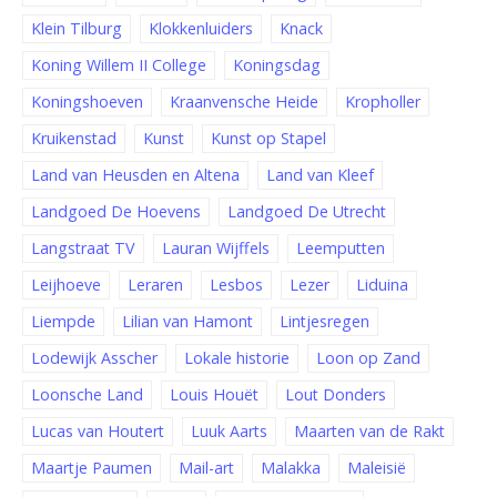
Klein Tilburg
Klokkenluiders
Knack
Koning Willem II College
Koningsdag
Koningshoeven
Kraanvensche Heide
Kropholler
Kruikenstad
Kunst
Kunst op Stapel
Land van Heusden en Altena
Land van Kleef
Landgoed De Hoevens
Landgoed De Utrecht
Langstraat TV
Lauran Wijffels
Leemputten
Leijhoeve
Leraren
Lesbos
Lezer
Liduina
Liempde
Lilian van Hamont
Lintjesregen
Lodewijk Asscher
Lokale historie
Loon op Zand
Loonsche Land
Louis Houët
Lout Donders
Lucas van Houtert
Luuk Aarts
Maarten van de Rakt
Maartje Paumen
Mail-art
Malakka
Maleisië