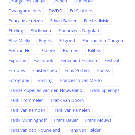
Drongelens kanaal
Drunen
Durendael
Dwangarbeiders
DWDD
Ed Schilders
Educatieve reizen
Edwin Bakker
Eerste divisie
Efteling
Eindhoven
Eindhovens Dagblad
Elise Merlijn
Engels
Erfgoed
Eric van den Dungen
Erik van Hest
Esbeek
Examens
Exlibris
Expositie
Facebook
Ferdinand Fransen
Festival
Filmpjes
Fluistersloep
Fons Potters
Fontys
Fotografie
Framing
Francesco van Mierlo
Francie Appeljan-van den Nouweland
Frank Spierings
Frank Trommelen
Frank van Doorn
Frank van Kempen
Frank van Pamelen
Franki Münninghoff
Frans Bauer
Frans Mouws
Frans van den Nouweland
Frans van Halder