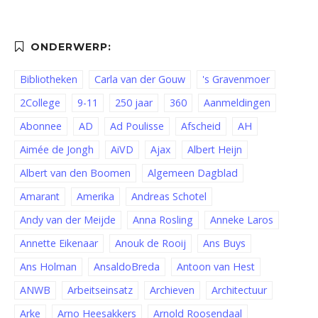
Bibliotheken
Carla van der Gouw
's Gravenmoer
2College
9-11
250 jaar
360
Aanmeldingen
Abonnee
AD
Ad Poulisse
Afscheid
AH
Aimée de Jongh
AiVD
Ajax
Albert Heijn
Albert van den Boomen
Algemeen Dagblad
Amarant
Amerika
Andreas Schotel
Andy van der Meijde
Anna Rosling
Anneke Laros
Annette Eikenaar
Anouk de Rooij
Ans Buys
Ans Holman
AnsaldoBreda
Antoon van Hest
ANWB
Arbeitseinsatz
Archieven
Architectuur
Arke
Arno Heesakkers
Arnold Roosendaal