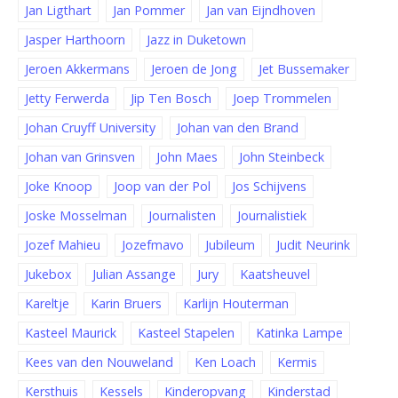
Jan Ligthart
Jan Pommer
Jan van Eijndhoven
Jasper Harthoorn
Jazz in Duketown
Jeroen Akkermans
Jeroen de Jong
Jet Bussemaker
Jetty Ferwerda
Jip Ten Bosch
Joep Trommelen
Johan Cruyff University
Johan van den Brand
Johan van Grinsven
John Maes
John Steinbeck
Joke Knoop
Joop van der Pol
Jos Schijvens
Joske Mosselman
Journalisten
Journalistiek
Jozef Mahieu
Jozefmavo
Jubileum
Judit Neurink
Jukebox
Julian Assange
Jury
Kaatsheuvel
Kareltje
Karin Bruers
Karlijn Houterman
Kasteel Maurick
Kasteel Stapelen
Katinka Lampe
Kees van den Nouweland
Ken Loach
Kermis
Kersthuis
Kessels
Kinderopvang
Kinderstad