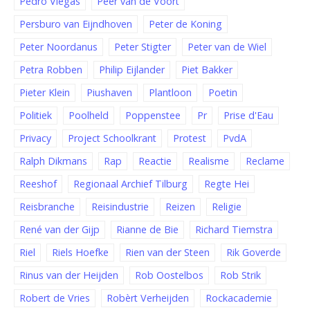
Pedro Viegas
Peer van de Voort
Persburo van Eijndhoven
Peter de Koning
Peter Noordanus
Peter Stigter
Peter van de Wiel
Petra Robben
Philip Eijlander
Piet Bakker
Pieter Klein
Piushaven
Plantloon
Poetin
Politiek
Poolheld
Poppenstee
Pr
Prise d'Eau
Privacy
Project Schoolkrant
Protest
PvdA
Ralph Dikmans
Rap
Reactie
Realisme
Reclame
Reeshof
Regionaal Archief Tilburg
Regte Hei
Reisbranche
Reisindustrie
Reizen
Religie
René van der Gijp
Rianne de Bie
Richard Tiemstra
Riel
Riels Hoefke
Rien van der Steen
Rik Goverde
Rinus van der Heijden
Rob Oostelbos
Rob Strik
Robert de Vries
Robèrt Verheijden
Rockacademie