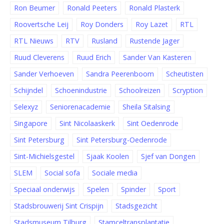
Ron Beumer
Ronald Peeters
Ronald Plasterk
Roovertsche Leij
Roy Donders
Roy Lazet
RTL
RTL Nieuws
RTV
Rusland
Rustende Jager
Ruud Cleverens
Ruud Erich
Sander Van Kasteren
Sander Verhoeven
Sandra Peerenboom
Scheutisten
Schijndel
Schoenindustrie
Schoolreizen
Scryption
Selexyz
Seniorenacademie
Sheila Sitalsing
Singapore
Sint Nicolaaskerk
Sint Oedenrode
Sint Petersburg
Sint Petersburg-Oedenrode
Sint-Michielsgestel
Sjaak Koolen
Sjef van Dongen
SLEM
Social sofa
Sociale media
Speciaal onderwijs
Spelen
Spinder
Sport
Stadsbrouwerij Sint Crispijn
Stadsgezicht
Stadsmuseum Tilburg
Stamceltransplantatie