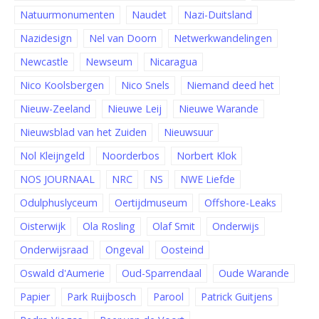
Natuurmonumenten
Naudet
Nazi-Duitsland
Nazidesign
Nel van Doorn
Netwerkwandelingen
Newcastle
Newseum
Nicaragua
Nico Koolsbergen
Nico Snels
Niemand deed het
Nieuw-Zeeland
Nieuwe Leij
Nieuwe Warande
Nieuwsblad van het Zuiden
Nieuwsuur
Nol Kleijngeld
Noorderbos
Norbert Klok
NOS JOURNAAL
NRC
NS
NWE Liefde
Odulphuslyceum
Oertijdmuseum
Offshore-Leaks
Oisterwijk
Ola Rosling
Olaf Smit
Onderwijs
Onderwijsraad
Ongeval
Oosteind
Oswald d'Aumerie
Oud-Sparrendaal
Oude Warande
Papier
Park Ruijbosch
Parool
Patrick Guitjens