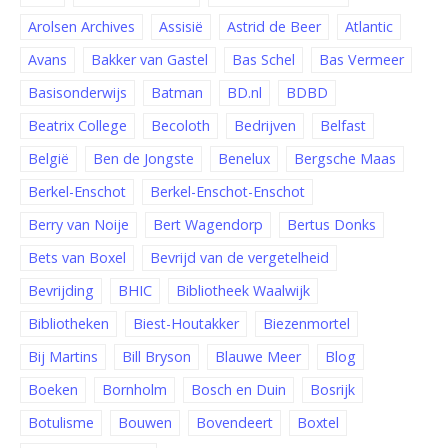
Arolsen Archives
Assisië
Astrid de Beer
Atlantic
Avans
Bakker van Gastel
Bas Schel
Bas Vermeer
Basisonderwijs
Batman
BD.nl
BDBD
Beatrix College
Becoloth
Bedrijven
Belfast
België
Ben de Jongste
Benelux
Bergsche Maas
Berkel-Enschot
Berkel-Enschot-Enschot
Berry van Noije
Bert Wagendorp
Bertus Donks
Bets van Boxel
Bevrijd van de vergetelheid
Bevrijding
BHIC
Bibliotheek Waalwijk
Bibliotheken
Biest-Houtakker
Biezenmortel
Bij Martins
Bill Bryson
Blauwe Meer
Blog
Boeken
Bornholm
Bosch en Duin
Bosrijk
Botulisme
Bouwen
Bovendeert
Boxtel