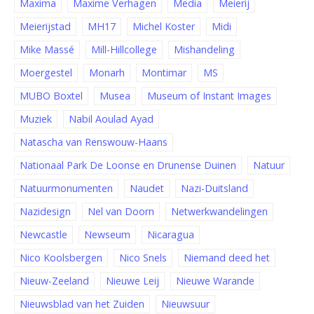
Maxima
Maxime Verhagen
Media
Meierij
Meierijstad
MH17
Michel Koster
Midi
Mike Massé
Mill-Hillcollege
Mishandeling
Moergestel
Monarh
Montimar
MS
MUBO Boxtel
Musea
Museum of Instant Images
Muziek
Nabil Aoulad Ayad
Natascha van Renswouw-Haans
Nationaal Park De Loonse en Drunense Duinen
Natuur
Natuurmonumenten
Naudet
Nazi-Duitsland
Nazidesign
Nel van Doorn
Netwerkwandelingen
Newcastle
Newseum
Nicaragua
Nico Koolsbergen
Nico Snels
Niemand deed het
Nieuw-Zeeland
Nieuwe Leij
Nieuwe Warande
Nieuwsblad van het Zuiden
Nieuwsuur