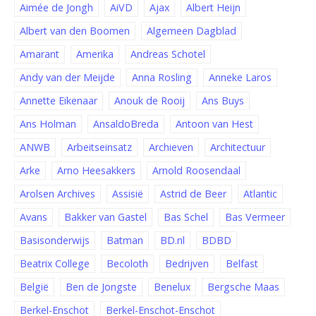
Aimée de Jongh
AiVD
Ajax
Albert Heijn
Albert van den Boomen
Algemeen Dagblad
Amarant
Amerika
Andreas Schotel
Andy van der Meijde
Anna Rosling
Anneke Laros
Annette Eikenaar
Anouk de Rooij
Ans Buys
Ans Holman
AnsaldoBreda
Antoon van Hest
ANWB
Arbeitseinsatz
Archieven
Architectuur
Arke
Arno Heesakkers
Arnold Roosendaal
Arolsen Archives
Assisië
Astrid de Beer
Atlantic
Avans
Bakker van Gastel
Bas Schel
Bas Vermeer
Basisonderwijs
Batman
BD.nl
BDBD
Beatrix College
Becoloth
Bedrijven
Belfast
België
Ben de Jongste
Benelux
Bergsche Maas
Berkel-Enschot
Berkel-Enschot-Enschot