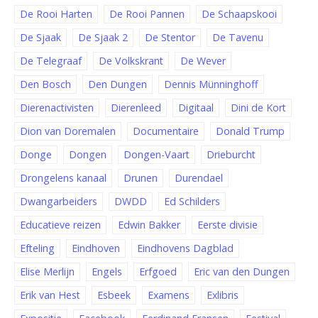
De Rooi Harten
De Rooi Pannen
De Schaapskooi
De Sjaak
De Sjaak 2
De Stentor
De Tavenu
De Telegraaf
De Volkskrant
De Wever
Den Bosch
Den Dungen
Dennis Münninghoff
Dierenactivisten
Dierenleed
Digitaal
Dini de Kort
Dion van Doremalen
Documentaire
Donald Trump
Donge
Dongen
Dongen-Vaart
Drieburcht
Drongelens kanaal
Drunen
Durendael
Dwangarbeiders
DWDD
Ed Schilders
Educatieve reizen
Edwin Bakker
Eerste divisie
Efteling
Eindhoven
Eindhovens Dagblad
Elise Merlijn
Engels
Erfgoed
Eric van den Dungen
Erik van Hest
Esbeek
Examens
Exlibris