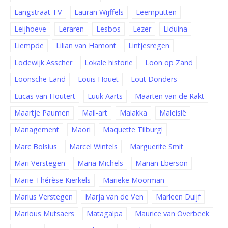
Langstraat TV
Lauran Wijffels
Leemputten
Leijhoeve
Leraren
Lesbos
Lezer
Liduina
Liempde
Lilian van Hamont
Lintjesregen
Lodewijk Asscher
Lokale historie
Loon op Zand
Loonsche Land
Louis Houët
Lout Donders
Lucas van Houtert
Luuk Aarts
Maarten van de Rakt
Maartje Paumen
Mail-art
Malakka
Maleisië
Management
Maori
Maquette Tilburg!
Marc Bolsius
Marcel Wintels
Marguerite Smit
Mari Verstegen
Maria Michels
Marian Eberson
Marie-Thérèse Kierkels
Marieke Moorman
Marius Verstegen
Marja van de Ven
Marleen Duijf
Marlous Mutsaers
Matagalpa
Maurice van Overbeek