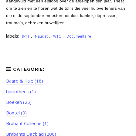
aangevuld met een epiloog over de afgelopen tien jaar. Triest
om te zien en te horen wat de tol is die veel hulpverleners van
die elfde september moesten betalen: kanker, depressies,
trauma’s, gebroken huwelijken...
labels:
,
,
,
9-11
Naudet
WTC
Documentaire
Baard & Kale (18)
bibliotheek (1)
Boeken (25)
Boxtel (9)
Brabant Collectie (1)
Brabants Dagblad (206)