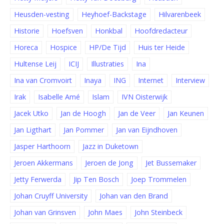
Heusden-vesting
Heyhoef-Backstage
Hilvarenbeek
Historie
Hoefsven
Honkbal
Hoofdredacteur
Horeca
Hospice
HP/De Tijd
Huis ter Heide
Hultense Leij
ICIJ
Illustraties
Ina
Ina van Cromvoirt
Inaya
ING
Internet
Interview
Irak
Isabelle Amé
Islam
IVN Oisterwijk
Jacek Utko
Jan de Hoogh
Jan de Veer
Jan Keunen
Jan Ligthart
Jan Pommer
Jan van Eijndhoven
Jasper Harthoorn
Jazz in Duketown
Jeroen Akkermans
Jeroen de Jong
Jet Bussemaker
Jetty Ferwerda
Jip Ten Bosch
Joep Trommelen
Johan Cruyff University
Johan van den Brand
Johan van Grinsven
John Maes
John Steinbeck