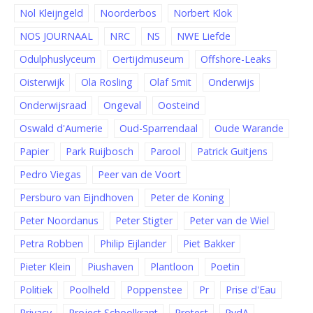
Nol Kleijngeld
Noorderbos
Norbert Klok
NOS JOURNAAL
NRC
NS
NWE Liefde
Odulphuslyceum
Oertijdmuseum
Offshore-Leaks
Oisterwijk
Ola Rosling
Olaf Smit
Onderwijs
Onderwijsraad
Ongeval
Oosteind
Oswald d'Aumerie
Oud-Sparrendaal
Oude Warande
Papier
Park Ruijbosch
Parool
Patrick Guitjens
Pedro Viegas
Peer van de Voort
Persburo van Eijndhoven
Peter de Koning
Peter Noordanus
Peter Stigter
Peter van de Wiel
Petra Robben
Philip Eijlander
Piet Bakker
Pieter Klein
Piushaven
Plantloon
Poetin
Politiek
Poolheld
Poppenstee
Pr
Prise d'Eau
Privacy
Project Schoolkrant
Protest
PvdA