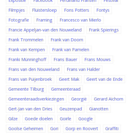
Expositie
Facebook
Ferdinand Fransen
Festival
Filmpjes
Fluistersloep
Fons Potters
Fontys
Fotografie
Framing
Francesco van Mierlo
Francie Appeljan-van den Nouweland
Frank Spierings
Frank Trommelen
Frank van Doorn
Frank van Kempen
Frank van Pamelen
Franki Münninghoff
Frans Bauer
Frans Mouws
Frans van den Nouweland
Frans van Halder
Frans van Puijenbroek
Geert Mak
Geert van de Ende
Gemeente Tilburg
Gemeenteraad
Gemeenteraadsverkiezingen
Georgië
Gerard Aichorn
Gert-Jan van den Dries
Geuzenpad
Gianotten
Gilze
Goede doelen
Goirle
Google
Goolse Geheimen
Gori
Gorp en Roovert
Graffiti