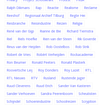
Ralph Dikmans
Rap
Reactie
Realisme
Reclame
Reeshof
Regionaal Archief Tilburg
Regte Hei
Reisbranche
Reisindustrie
Reizen
Religie
René van der Gijp
Rianne de Bie
Richard Tiemstra
Riel
Riels Hoefke
Rien van der Steen
Rik Goverde
Rinus van der Heijden
Rob Oostelbos
Rob Strik
Robert de Vries
Robèrt Verheijden
Rockacademie
Ron Beumer
Ronald Peeters
Ronald Plasterk
Roovertsche Leij
Roy Donders
Roy Lazet
RTL
RTL Nieuws
RTV
Rusland
Rustende Jager
Ruud Cleverens
Ruud Erich
Sander Van Kasteren
Sander Verhoeven
Sandra Peerenboom
Scheutisten
Schijndel
Schoenindustrie
Schoolreizen
Scryption