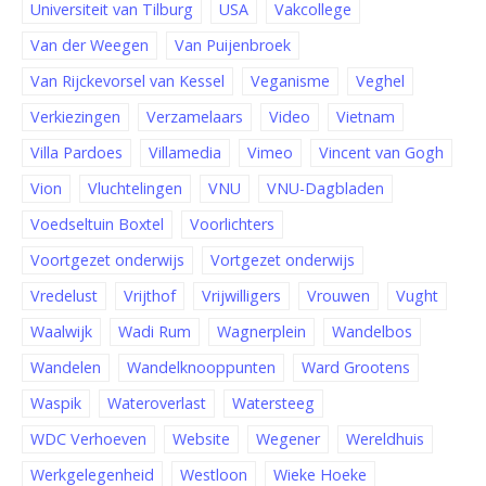
Universiteit van Tilburg
USA
Vakcollege
Van der Weegen
Van Puijenbroek
Van Rijckevorsel van Kessel
Veganisme
Veghel
Verkiezingen
Verzamelaars
Video
Vietnam
Villa Pardoes
Villamedia
Vimeo
Vincent van Gogh
Vion
Vluchtelingen
VNU
VNU-Dagbladen
Voedseltuin Boxtel
Voorlichters
Voortgezet onderwijs
Vortgezet onderwijs
Vredelust
Vrijthof
Vrijwilligers
Vrouwen
Vught
Waalwijk
Wadi Rum
Wagnerplein
Wandelbos
Wandelen
Wandelknooppunten
Ward Grootens
Waspik
Wateroverlast
Watersteeg
WDC Verhoeven
Website
Wegener
Wereldhuis
Werkgelegenheid
Westloon
Wieke Hoeke