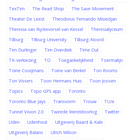
TexTim
The Read Shop
The Save Movement
Theater De Leest
Theodorus Fernando Misiedjan
Theresia van Rijckevorsel van Kessel
Theresialyceum
Tilburg
Tilburg University
Tilburg-Noord
Tim Durlinger
Tim Overdiek
Time Out
TK-verkiezing
TO
Toegankelijkheid
Toermalijn
Toine Cooijmans
Toine van Berkel
Ton Rooms
Ton Vissers
Toon Hermans Huis
Toon Joosen
Topics
Topo GPS app
Toronto
Toronto Blue Jays
Transvorm
Trouw
TU/e
Tunnel Vision 2.0
Tweede Wereldoorlog
Twitter
Uden
Udenhout
Uitgeverij Baard & Kale
Uitgeverij Balans
Ulrich Wilson