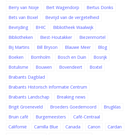
Berry van Noije
Bert Wagendorp
Bertus Donks
Bets van Boxel
Bevrijd van de vergetelheid
Bevrijding
BHIC
Bibliotheek Waalwijk
Bibliotheken
Biest-Houtakker
Biezenmortel
Bij Martins
Bill Bryson
Blauwe Meer
Blog
Boeken
Bornholm
Bosch en Duin
Bosrijk
Botulisme
Bouwen
Bovendeert
Boxtel
Brabants Dagblad
Brabants Historisch Informatie Centrum
Brabants Landschap
Breaking news
Brigit Groeneveld
Broeders Goedemoord
Brugklas
Bruin café
Burgemeesters
Café-Centraal
Californië
Camilla Blue
Canada
Canon
Cardan