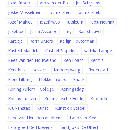
Joke Knoop
Joop van der Pol
Jos Schijvens
Joske Mosselman
Journalisten
Journalistiek
Jozef Mahieu
Jozefmavo
Jubileum
Judit Neurink
Jukebox
Julian Assange
Jury
Kaatsheuvel
Kareltje
Karin Bruers
Karlijn Houterman
Kasteel Maurick
Kasteel Stapelen
Katinka Lampe
Kees van den Nouweland
Ken Loach
Kermis
Kersthuis
Kessels
Kinderopvang
Kinderstad
Klein Tilburg
Klokkenluiders
Knack
Koning Willem II College
Koningsdag
Koningshoeven
Kraanvensche Heide
Kropholler
Kruikenstad
Kunst
Kunst op Stapel
Land van Heusden en Altena
Land van Kleef
Landgoed De Hoevens
Landgoed De Utrecht