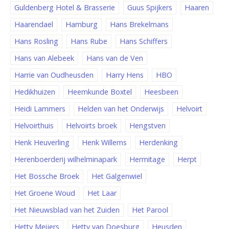
Guldenberg Hotel & Brasserie
Guus Spijkers
Haaren
Haarendael
Hamburg
Hans Brekelmans
Hans Rosling
Hans Rube
Hans Schiffers
Hans van Alebeek
Hans van de Ven
Harrie van Oudheusden
Harry Hens
HBO
Hedikhuizen
Heemkunde Boxtel
Heesbeen
Heidi Lammers
Helden van het Onderwijs
Helvoirt
Helvoirthuis
Helvoirts broek
Hengstven
Henk Heuverling
Henk Willems
Herdenking
Herenboerderij wilhelminapark
Hermitage
Herpt
Het Bossche Broek
Het Galgenwiel
Het Groene Woud
Het Laar
Het Nieuwsblad van het Zuiden
Het Parool
Hetty Meijers
Hetty van Doesburg
Heusden