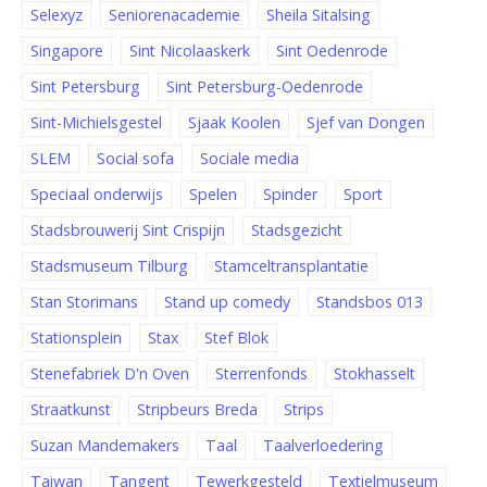
Selexyz
Seniorenacademie
Sheila Sitalsing
Singapore
Sint Nicolaaskerk
Sint Oedenrode
Sint Petersburg
Sint Petersburg-Oedenrode
Sint-Michielsgestel
Sjaak Koolen
Sjef van Dongen
SLEM
Social sofa
Sociale media
Speciaal onderwijs
Spelen
Spinder
Sport
Stadsbrouwerij Sint Crispijn
Stadsgezicht
Stadsmuseum Tilburg
Stamceltransplantatie
Stan Storimans
Stand up comedy
Standsbos 013
Stationsplein
Stax
Stef Blok
Stenefabriek D'n Oven
Sterrenfonds
Stokhasselt
Straatkunst
Stripbeurs Breda
Strips
Suzan Mandemakers
Taal
Taalverloedering
Taiwan
Tangent
Tewerkgesteld
Textielmuseum