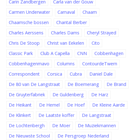
Carin Zandbergen
Carla van der Gouw
Carmen Underwater
Carnaval
Chaam
Chaamsche bossen
Chantal Berber
Charles Aerssens
Charles Dams
Cheryl Strayed
Chris De Stoop
Christ van Eekelen
Cito
Classic Park
Club A Capella
CNN
Cobbenhagen
Cobbenhagenmavo
Columns
ContourdeTwern
Correspondent
Corsica
Cubra
Daniel Dale
De 80 van De Langstraat
De Boemerang
De Brand
De Gruyterfabriek
De Guldenberg
De Harz
De Heikant
De Hemel
De Hoef
De Kleine Aarde
De Klinkert
De Laatste koffer
De Langstraat
De Lochtenbergh
De Moer
De Muziekmannen
De Nieuwste School
De Persgroep Nederland