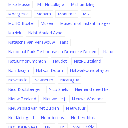
Mike Massé
Mill-Hillcollege
Mishandeling
Moergestel
Monarh
Montimar
MS
MUBO Boxtel
Musea
Museum of Instant Images
Muziek
Nabil Aoulad Ayad
Natascha van Renswouw-Haans
Nationaal Park De Loonse en Drunense Duinen
Natuur
Natuurmonumenten
Naudet
Nazi-Duitsland
Nazidesign
Nel van Doorn
Netwerkwandelingen
Newcastle
Newseum
Nicaragua
Nico Koolsbergen
Nico Snels
Niemand deed het
Nieuw-Zeeland
Nieuwe Leij
Nieuwe Warande
Nieuwsblad van het Zuiden
Nieuwsuur
Nol Kleijngeld
Noorderbos
Norbert Klok
NOS JOURNAAL
NRC
NS
NWE Liefde