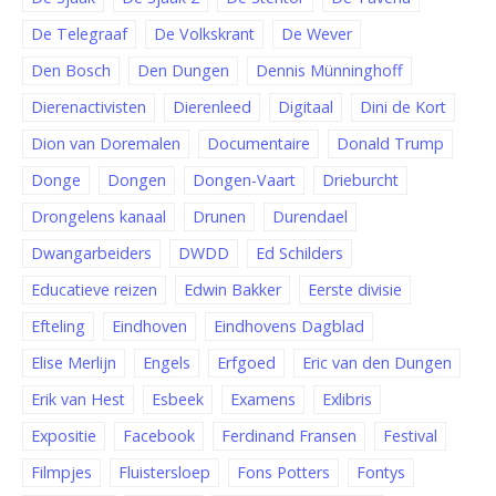
De Telegraaf
De Volkskrant
De Wever
Den Bosch
Den Dungen
Dennis Münninghoff
Dierenactivisten
Dierenleed
Digitaal
Dini de Kort
Dion van Doremalen
Documentaire
Donald Trump
Donge
Dongen
Dongen-Vaart
Drieburcht
Drongelens kanaal
Drunen
Durendael
Dwangarbeiders
DWDD
Ed Schilders
Educatieve reizen
Edwin Bakker
Eerste divisie
Efteling
Eindhoven
Eindhovens Dagblad
Elise Merlijn
Engels
Erfgoed
Eric van den Dungen
Erik van Hest
Esbeek
Examens
Exlibris
Expositie
Facebook
Ferdinand Fransen
Festival
Filmpjes
Fluistersloep
Fons Potters
Fontys