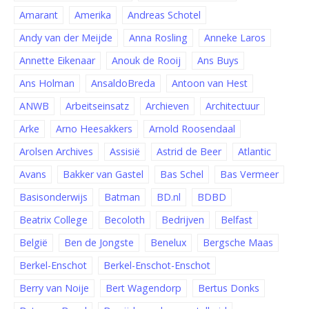
Amarant
Amerika
Andreas Schotel
Andy van der Meijde
Anna Rosling
Anneke Laros
Annette Eikenaar
Anouk de Rooij
Ans Buys
Ans Holman
AnsaldoBreda
Antoon van Hest
ANWB
Arbeitseinsatz
Archieven
Architectuur
Arke
Arno Heesakkers
Arnold Roosendaal
Arolsen Archives
Assisië
Astrid de Beer
Atlantic
Avans
Bakker van Gastel
Bas Schel
Bas Vermeer
Basisonderwijs
Batman
BD.nl
BDBD
Beatrix College
Becoloth
Bedrijven
Belfast
België
Ben de Jongste
Benelux
Bergsche Maas
Berkel-Enschot
Berkel-Enschot-Enschot
Berry van Noije
Bert Wagendorp
Bertus Donks