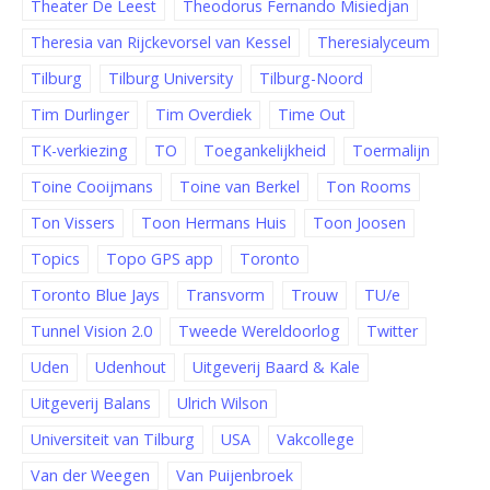
Theater De Leest
Theodorus Fernando Misiedjan
Theresia van Rijckevorsel van Kessel
Theresialyceum
Tilburg
Tilburg University
Tilburg-Noord
Tim Durlinger
Tim Overdiek
Time Out
TK-verkiezing
TO
Toegankelijkheid
Toermalijn
Toine Cooijmans
Toine van Berkel
Ton Rooms
Ton Vissers
Toon Hermans Huis
Toon Joosen
Topics
Topo GPS app
Toronto
Toronto Blue Jays
Transvorm
Trouw
TU/e
Tunnel Vision 2.0
Tweede Wereldoorlog
Twitter
Uden
Udenhout
Uitgeverij Baard & Kale
Uitgeverij Balans
Ulrich Wilson
Universiteit van Tilburg
USA
Vakcollege
Van der Weegen
Van Puijenbroek