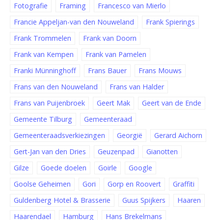
Fotografie
Framing
Francesco van Mierlo
Francie Appeljan-van den Nouweland
Frank Spierings
Frank Trommelen
Frank van Doorn
Frank van Kempen
Frank van Pamelen
Franki Münninghoff
Frans Bauer
Frans Mouws
Frans van den Nouweland
Frans van Halder
Frans van Puijenbroek
Geert Mak
Geert van de Ende
Gemeente Tilburg
Gemeenteraad
Gemeenteraadsverkiezingen
Georgië
Gerard Aichorn
Gert-Jan van den Dries
Geuzenpad
Gianotten
Gilze
Goede doelen
Goirle
Google
Goolse Geheimen
Gori
Gorp en Roovert
Graffiti
Guldenberg Hotel & Brasserie
Guus Spijkers
Haaren
Haarendael
Hamburg
Hans Brekelmans