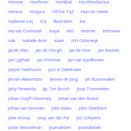
Historie
Hoefsven
Honkbal
Hoofdredacteur
Horeca
Hospice
HP/De Tijd
Huis ter Heide
Hultense Leij
ICIJ
Illustraties
Ina
Ina van Cromvoirt
Inaya
ING
Internet
Interview
Irak
Isabelle Amé
Islam
IVN Oisterwijk
Jacek Utko
Jan de Hoogh
Jan de Veer
Jan Keunen
Jan Ligthart
Jan Pommer
Jan van Eijndhoven
Jasper Harthoorn
Jazz in Duketown
Jeroen Akkermans
Jeroen de Jong
Jet Bussemaker
Jetty Ferwerda
Jip Ten Bosch
Joep Trommelen
Johan Cruyff University
Johan van den Brand
Johan van Grinsven
John Maes
John Steinbeck
Joke Knoop
Joop van der Pol
Jos Schijvens
Joske Mosselman
Journalisten
Journalistiek