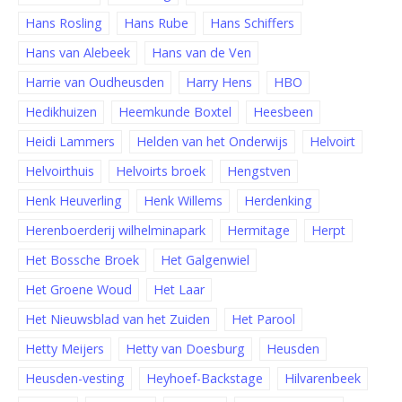
Hans Rosling
Hans Rube
Hans Schiffers
Hans van Alebeek
Hans van de Ven
Harrie van Oudheusden
Harry Hens
HBO
Hedikhuizen
Heemkunde Boxtel
Heesbeen
Heidi Lammers
Helden van het Onderwijs
Helvoirt
Helvoirthuis
Helvoirts broek
Hengstven
Henk Heuverling
Henk Willems
Herdenking
Herenboerderij wilhelminapark
Hermitage
Herpt
Het Bossche Broek
Het Galgenwiel
Het Groene Woud
Het Laar
Het Nieuwsblad van het Zuiden
Het Parool
Hetty Meijers
Hetty van Doesburg
Heusden
Heusden-vesting
Heyhoef-Backstage
Hilvarenbeek