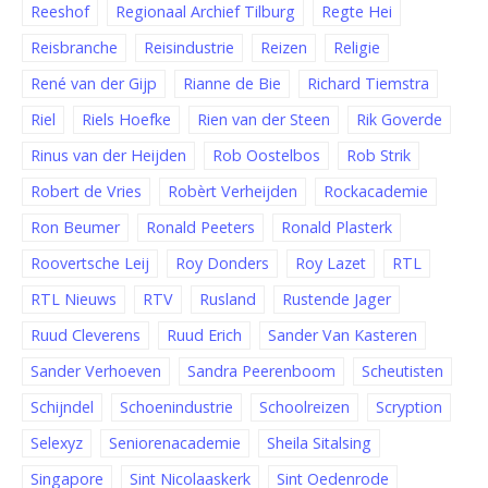
Reeshof
Regionaal Archief Tilburg
Regte Hei
Reisbranche
Reisindustrie
Reizen
Religie
René van der Gijp
Rianne de Bie
Richard Tiemstra
Riel
Riels Hoefke
Rien van der Steen
Rik Goverde
Rinus van der Heijden
Rob Oostelbos
Rob Strik
Robert de Vries
Robèrt Verheijden
Rockacademie
Ron Beumer
Ronald Peeters
Ronald Plasterk
Roovertsche Leij
Roy Donders
Roy Lazet
RTL
RTL Nieuws
RTV
Rusland
Rustende Jager
Ruud Cleverens
Ruud Erich
Sander Van Kasteren
Sander Verhoeven
Sandra Peerenboom
Scheutisten
Schijndel
Schoenindustrie
Schoolreizen
Scryption
Selexyz
Seniorenacademie
Sheila Sitalsing
Singapore
Sint Nicolaaskerk
Sint Oedenrode