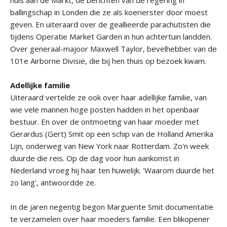
huis aan de Markt, de berichten van de regering in
ballingschap in Londen die ze als koerierster door moest
geven. En uiteraard over de geallieerde parachutisten die
tijdens Operatie Market Garden in hun achtertuin landden.
Over generaal-majoor Maxwell Taylor, bevelhebber van de
101e Airborne Divisie, die bij hen thuis op bezoek kwam.
Adellijke familie
Uiteraard vertelde ze ook over haar adellijke familie, van
wie vele mannen hoge posten hadden in het openbaar
bestuur. En over de ontmoeting van haar moeder met
Gerardus (Gert) Smit op een schip van de Holland Amerika
Lijn, onderweg van New York naar Rotterdam. Zo'n week
duurde die reis. Op de dag voor hun aankomst in
Nederland vroeg hij haar ten huwelijk. 'Waarom duurde het
zo lang', antwoordde ze.
In de jaren negentig begon Marguerite Smit documentatie
te verzamelen over haar moeders familie. Een blikopener