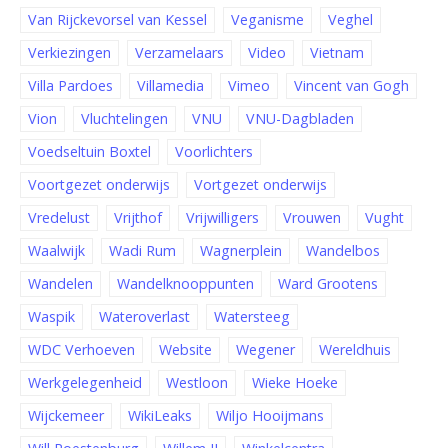
Van Rijckevorsel van Kessel
Veganisme
Veghel
Verkiezingen
Verzamelaars
Video
Vietnam
Villa Pardoes
Villamedia
Vimeo
Vincent van Gogh
Vion
Vluchtelingen
VNU
VNU-Dagbladen
Voedseltuin Boxtel
Voorlichters
Voortgezet onderwijs
Vortgezet onderwijs
Vredelust
Vrijthof
Vrijwilligers
Vrouwen
Vught
Waalwijk
Wadi Rum
Wagnerplein
Wandelbos
Wandelen
Wandelknooppunten
Ward Grootens
Waspik
Wateroverlast
Watersteeg
WDC Verhoeven
Website
Wegener
Wereldhuis
Werkgelegenheid
Westloon
Wieke Hoeke
Wijckemeer
WikiLeaks
Wiljo Hooijmans