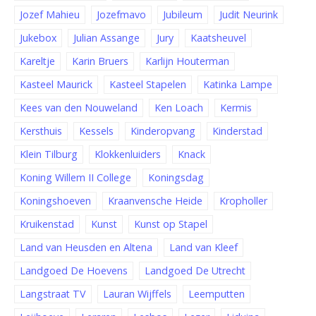
Jozef Mahieu
Jozefmavo
Jubileum
Judit Neurink
Jukebox
Julian Assange
Jury
Kaatsheuvel
Kareltje
Karin Bruers
Karlijn Houterman
Kasteel Maurick
Kasteel Stapelen
Katinka Lampe
Kees van den Nouweland
Ken Loach
Kermis
Kersthuis
Kessels
Kinderopvang
Kinderstad
Klein Tilburg
Klokkenluiders
Knack
Koning Willem II College
Koningsdag
Koningshoeven
Kraanvensche Heide
Kropholler
Kruikenstad
Kunst
Kunst op Stapel
Land van Heusden en Altena
Land van Kleef
Landgoed De Hoevens
Landgoed De Utrecht
Langstraat TV
Lauran Wijffels
Leemputten