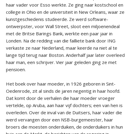
haar vader voor Esso werkte. Ze ging naar kostschool en
college in Ohio en de universiteit in New Orleans, waar ze
kunstgeschiedenis studeerde. Ze werd software-
ontwerpster, voor Wall Street, sloot een miljoenendeal
met de Britse Barings Bank, werkte een paar jaar in
Londen. Na de redding van die failliete bank door ING
verkaste ze naar Nederland, maar keerde na niet al te
lange tijd terug naar Boston. Anderhalf jaar later overleed
haar man, een schrijver. Vier jaar geleden ging ze met
pensioen.
Het boek over haar moeder, in 1926 geboren in Sint-
Oedenrode, zit al sinds de jaren negentig in haar hoofd.
Dat komt door de verhalen die haar moeder vroeger
vertelde, op Aruba, aan haar vijf dochters; een van hen is
overleden. Over de inval van de Duitsers, haar vader die
werd vervangen door een NSB-burgemeester, haar
broers die moesten onderduiken, de onderduikers in hun