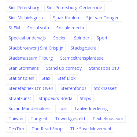
Sint Petersburg
Sint Petersburg-Oedenrode
Sint-Michielsgestel
Sjaak Koolen
Sjef van Dongen
SLEM
Social sofa
Sociale media
Speciaal onderwijs
Spelen
Spinder
Sport
Stadsbrouwerij Sint Crispijn
Stadsgezicht
Stadsmuseum Tilburg
Stamceltransplantatie
Stan Storimans
Stand up comedy
Standsbos 013
Stationsplein
Stax
Stef Blok
Stenefabriek D'n Oven
Sterrenfonds
Stokhasselt
Straatkunst
Stripbeurs Breda
Strips
Suzan Mandemakers
Taal
Taalverloedering
Taiwan
Tangent
Tewerkgesteld
Textielmuseum
TexTim
The Read Shop
The Save Movement