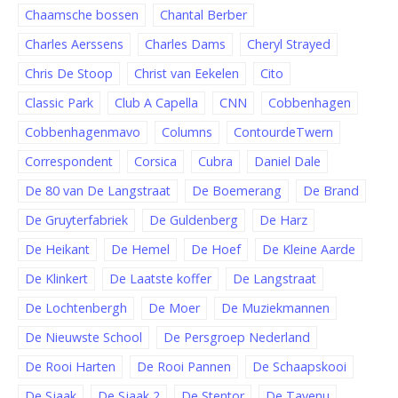
Chaamsche bossen
Chantal Berber
Charles Aerssens
Charles Dams
Cheryl Strayed
Chris De Stoop
Christ van Eekelen
Cito
Classic Park
Club A Capella
CNN
Cobbenhagen
Cobbenhagenmavo
Columns
ContourdeTwern
Correspondent
Corsica
Cubra
Daniel Dale
De 80 van De Langstraat
De Boemerang
De Brand
De Gruyterfabriek
De Guldenberg
De Harz
De Heikant
De Hemel
De Hoef
De Kleine Aarde
De Klinkert
De Laatste koffer
De Langstraat
De Lochtenbergh
De Moer
De Muziekmannen
De Nieuwste School
De Persgroep Nederland
De Rooi Harten
De Rooi Pannen
De Schaapskooi
De Sjaak
De Sjaak 2
De Stentor
De Tavenu