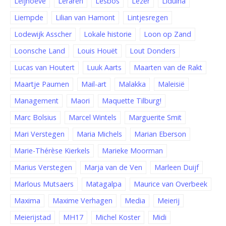
Leijhoeve
Leraren
Lesbos
Lezer
Liduina
Liempde
Lilian van Hamont
Lintjesregen
Lodewijk Asscher
Lokale historie
Loon op Zand
Loonsche Land
Louis Houët
Lout Donders
Lucas van Houtert
Luuk Aarts
Maarten van de Rakt
Maartje Paumen
Mail-art
Malakka
Maleisië
Management
Maori
Maquette Tilburg!
Marc Bolsius
Marcel Wintels
Marguerite Smit
Mari Verstegen
Maria Michels
Marian Eberson
Marie-Thérèse Kierkels
Marieke Moorman
Marius Verstegen
Marja van de Ven
Marleen Duijf
Marlous Mutsaers
Matagalpa
Maurice van Overbeek
Maxima
Maxime Verhagen
Media
Meierij
Meierijstad
MH17
Michel Koster
Midi