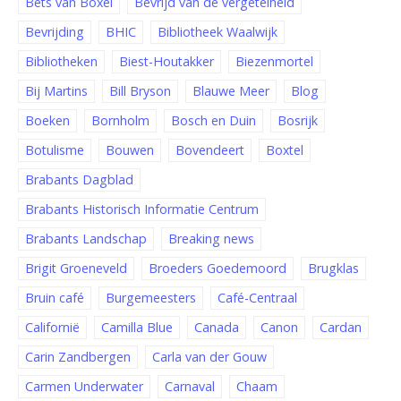
Bets van Boxel
Bevrijd van de vergetelheid
Bevrijding
BHIC
Bibliotheek Waalwijk
Bibliotheken
Biest-Houtakker
Biezenmortel
Bij Martins
Bill Bryson
Blauwe Meer
Blog
Boeken
Bornholm
Bosch en Duin
Bosrijk
Botulisme
Bouwen
Bovendeert
Boxtel
Brabants Dagblad
Brabants Historisch Informatie Centrum
Brabants Landschap
Breaking news
Brigit Groeneveld
Broeders Goedemoord
Brugklas
Bruin café
Burgemeesters
Café-Centraal
Californië
Camilla Blue
Canada
Canon
Cardan
Carin Zandbergen
Carla van der Gouw
Carmen Underwater
Carnaval
Chaam