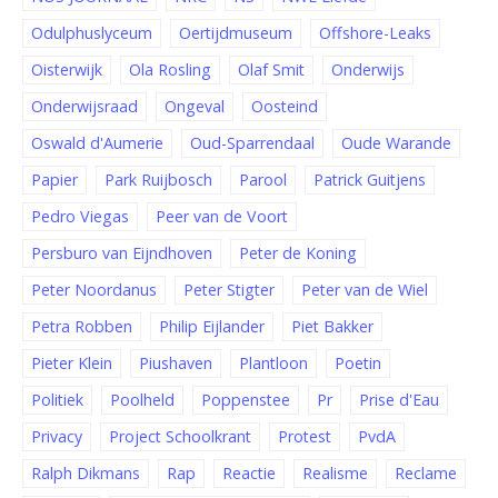
Odulphuslyceum
Oertijdmuseum
Offshore-Leaks
Oisterwijk
Ola Rosling
Olaf Smit
Onderwijs
Onderwijsraad
Ongeval
Oosteind
Oswald d'Aumerie
Oud-Sparrendaal
Oude Warande
Papier
Park Ruijbosch
Parool
Patrick Guitjens
Pedro Viegas
Peer van de Voort
Persburo van Eijndhoven
Peter de Koning
Peter Noordanus
Peter Stigter
Peter van de Wiel
Petra Robben
Philip Eijlander
Piet Bakker
Pieter Klein
Piushaven
Plantloon
Poetin
Politiek
Poolheld
Poppenstee
Pr
Prise d'Eau
Privacy
Project Schoolkrant
Protest
PvdA
Ralph Dikmans
Rap
Reactie
Realisme
Reclame