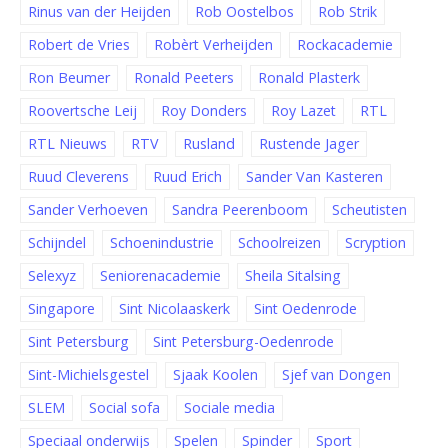
Rinus van der Heijden
Rob Oostelbos
Rob Strik
Robert de Vries
Robèrt Verheijden
Rockacademie
Ron Beumer
Ronald Peeters
Ronald Plasterk
Roovertsche Leij
Roy Donders
Roy Lazet
RTL
RTL Nieuws
RTV
Rusland
Rustende Jager
Ruud Cleverens
Ruud Erich
Sander Van Kasteren
Sander Verhoeven
Sandra Peerenboom
Scheutisten
Schijndel
Schoenindustrie
Schoolreizen
Scryption
Selexyz
Seniorenacademie
Sheila Sitalsing
Singapore
Sint Nicolaaskerk
Sint Oedenrode
Sint Petersburg
Sint Petersburg-Oedenrode
Sint-Michielsgestel
Sjaak Koolen
Sjef van Dongen
SLEM
Social sofa
Sociale media
Speciaal onderwijs
Spelen
Spinder
Sport