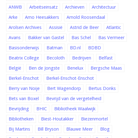
ANWB
Arbeitseinsatz
Archieven
Architectuur
Arke
Arno Heesakkers
Arnold Roosendaal
Arolsen Archives
Assisië
Astrid de Beer
Atlantic
Avans
Bakker van Gastel
Bas Schel
Bas Vermeer
Basisonderwijs
Batman
BD.nl
BDBD
Beatrix College
Becoloth
Bedrijven
Belfast
België
Ben de Jongste
Benelux
Bergsche Maas
Berkel-Enschot
Berkel-Enschot-Enschot
Berry van Noije
Bert Wagendorp
Bertus Donks
Bets van Boxel
Bevrijd van de vergetelheid
Bevrijding
BHIC
Bibliotheek Waalwijk
Bibliotheken
Biest-Houtakker
Biezenmortel
Bij Martins
Bill Bryson
Blauwe Meer
Blog