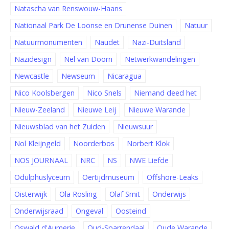
Natascha van Renswouw-Haans
Nationaal Park De Loonse en Drunense Duinen
Natuur
Natuurmonumenten
Naudet
Nazi-Duitsland
Nazidesign
Nel van Doorn
Netwerkwandelingen
Newcastle
Newseum
Nicaragua
Nico Koolsbergen
Nico Snels
Niemand deed het
Nieuw-Zeeland
Nieuwe Leij
Nieuwe Warande
Nieuwsblad van het Zuiden
Nieuwsuur
Nol Kleijngeld
Noorderbos
Norbert Klok
NOS JOURNAAL
NRC
NS
NWE Liefde
Odulphuslyceum
Oertijdmuseum
Offshore-Leaks
Oisterwijk
Ola Rosling
Olaf Smit
Onderwijs
Onderwijsraad
Ongeval
Oosteind
Oswald d'Aumerie
Oud-Sparrendaal
Oude Warande