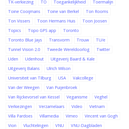
TK-verkiezing
TO
Toegankelijkheid
Toermalijn
Toine Cooijmans
Toine van Berkel
Ton Rooms
Ton Vissers
Toon Hermans Huis
Toon Joosen
Topics
Topo GPS app
Toronto
Toronto Blue Jays
Transvorm
Trouw
TU/e
Tunnel Vision 2.0
Tweede Wereldoorlog
Twitter
Uden
Udenhout
Uitgeverij Baard & Kale
Uitgeverij Balans
Ulrich Wilson
Universiteit van Tilburg
USA
Vakcollege
Van der Weegen
Van Puijenbroek
Van Rijckevorsel van Kessel
Veganisme
Veghel
Verkiezingen
Verzamelaars
Video
Vietnam
Villa Pardoes
Villamedia
Vimeo
Vincent van Gogh
Vion
Vluchtelingen
VNU
VNU-Dagbladen