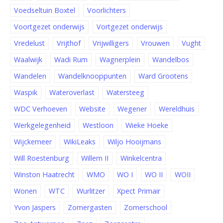
Voedseltuin Boxtel
Voorlichters
Voortgezet onderwijs
Vortgezet onderwijs
Vredelust
Vrijthof
Vrijwilligers
Vrouwen
Vught
Waalwijk
Wadi Rum
Wagnerplein
Wandelbos
Wandelen
Wandelknooppunten
Ward Grootens
Waspik
Wateroverlast
Watersteeg
WDC Verhoeven
Website
Wegener
Wereldhuis
Werkgelegenheid
Westloon
Wieke Hoeke
Wijckemeer
WikiLeaks
Wiljo Hooijmans
Will Roestenburg
Willem II
Winkelcentra
Winston Haatrecht
WMO
WO I
WO II
WOII
Wonen
WTC
Wurlitzer
Xpect Primair
Yvon Jaspers
Zomergasten
Zomerschool