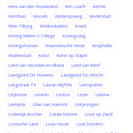
Kees van den Nouweland
Ken Loach
Kermis
Kersthuis
Kessels
Kinderopvang
Kinderstad
Klein Tilburg
Klokkenluiders
Knack
Koning Willem II College
Koningsdag
Koningshoeven
Kraanvensche Heide
Kropholler
Kruikenstad
Kunst
Kunst op Stapel
Land van Heusden en Altena
Land van Kleef
Landgoed De Hoevens
Landgoed De Utrecht
Langstraat TV
Lauran Wijffels
Leemputten
Leijhoeve
Leraren
Lesbos
Lezer
Liduina
Liempde
Lilian van Hamont
Lintjesregen
Lodewijk Asscher
Lokale historie
Loon op Zand
Loonsche Land
Louis Houët
Lout Donders