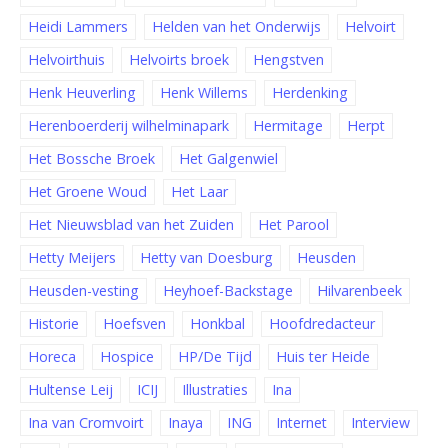
Heidi Lammers
Helden van het Onderwijs
Helvoirt
Helvoirthuis
Helvoirts broek
Hengstven
Henk Heuverling
Henk Willems
Herdenking
Herenboerderij wilhelminapark
Hermitage
Herpt
Het Bossche Broek
Het Galgenwiel
Het Groene Woud
Het Laar
Het Nieuwsblad van het Zuiden
Het Parool
Hetty Meijers
Hetty van Doesburg
Heusden
Heusden-vesting
Heyhoef-Backstage
Hilvarenbeek
Historie
Hoefsven
Honkbal
Hoofdredacteur
Horeca
Hospice
HP/De Tijd
Huis ter Heide
Hultense Leij
ICIJ
Illustraties
Ina
Ina van Cromvoirt
Inaya
ING
Internet
Interview