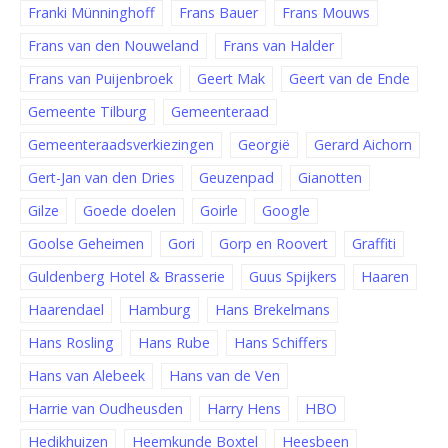
Franki Münninghoff
Frans Bauer
Frans Mouws
Frans van den Nouweland
Frans van Halder
Frans van Puijenbroek
Geert Mak
Geert van de Ende
Gemeente Tilburg
Gemeenteraad
Gemeenteraadsverkiezingen
Georgië
Gerard Aichorn
Gert-Jan van den Dries
Geuzenpad
Gianotten
Gilze
Goede doelen
Goirle
Google
Goolse Geheimen
Gori
Gorp en Roovert
Graffiti
Guldenberg Hotel & Brasserie
Guus Spijkers
Haaren
Haarendael
Hamburg
Hans Brekelmans
Hans Rosling
Hans Rube
Hans Schiffers
Hans van Alebeek
Hans van de Ven
Harrie van Oudheusden
Harry Hens
HBO
Hedikhuizen
Heemkunde Boxtel
Heesbeen