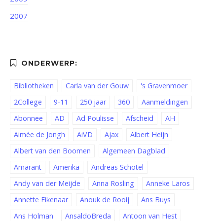
2007
Bibliotheken
Carla van der Gouw
's Gravenmoer
2College
9-11
250 jaar
360
Aanmeldingen
Abonnee
AD
Ad Poulisse
Afscheid
AH
Aimée de Jongh
AiVD
Ajax
Albert Heijn
Albert van den Boomen
Algemeen Dagblad
Amarant
Amerika
Andreas Schotel
Andy van der Meijde
Anna Rosling
Anneke Laros
Annette Eikenaar
Anouk de Rooij
Ans Buys
Ans Holman
AnsaldoBreda
Antoon van Hest