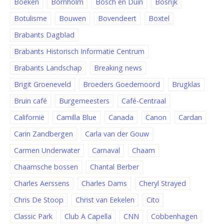
Boeken
Bornholm
Bosch en Duin
Bosrijk
Botulisme
Bouwen
Bovendeert
Boxtel
Brabants Dagblad
Brabants Historisch Informatie Centrum
Brabants Landschap
Breaking news
Brigit Groeneveld
Broeders Goedemoord
Brugklas
Bruin café
Burgemeesters
Café-Centraal
Californië
Camilla Blue
Canada
Canon
Cardan
Carin Zandbergen
Carla van der Gouw
Carmen Underwater
Carnaval
Chaam
Chaamsche bossen
Chantal Berber
Charles Aerssens
Charles Dams
Cheryl Strayed
Chris De Stoop
Christ van Eekelen
Cito
Classic Park
Club A Capella
CNN
Cobbenhagen