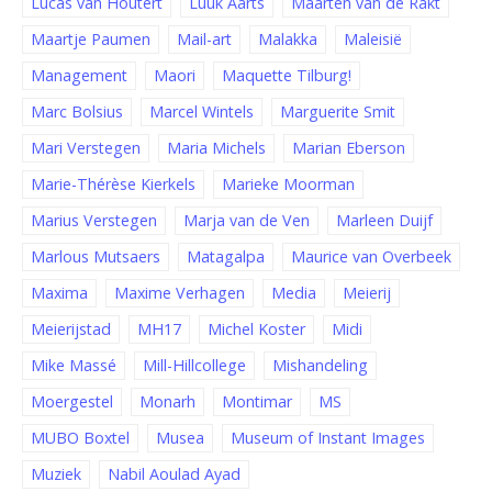
Lucas van Houtert
Luuk Aarts
Maarten van de Rakt
Maartje Paumen
Mail-art
Malakka
Maleisië
Management
Maori
Maquette Tilburg!
Marc Bolsius
Marcel Wintels
Marguerite Smit
Mari Verstegen
Maria Michels
Marian Eberson
Marie-Thérèse Kierkels
Marieke Moorman
Marius Verstegen
Marja van de Ven
Marleen Duijf
Marlous Mutsaers
Matagalpa
Maurice van Overbeek
Maxima
Maxime Verhagen
Media
Meierij
Meierijstad
MH17
Michel Koster
Midi
Mike Massé
Mill-Hillcollege
Mishandeling
Moergestel
Monarh
Montimar
MS
MUBO Boxtel
Musea
Museum of Instant Images
Muziek
Nabil Aoulad Ayad