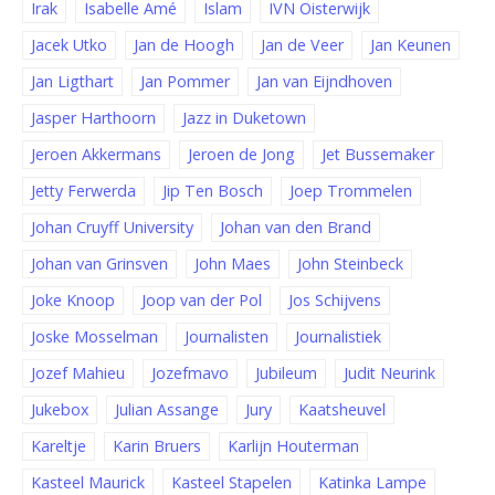
Irak
Isabelle Amé
Islam
IVN Oisterwijk
Jacek Utko
Jan de Hoogh
Jan de Veer
Jan Keunen
Jan Ligthart
Jan Pommer
Jan van Eijndhoven
Jasper Harthoorn
Jazz in Duketown
Jeroen Akkermans
Jeroen de Jong
Jet Bussemaker
Jetty Ferwerda
Jip Ten Bosch
Joep Trommelen
Johan Cruyff University
Johan van den Brand
Johan van Grinsven
John Maes
John Steinbeck
Joke Knoop
Joop van der Pol
Jos Schijvens
Joske Mosselman
Journalisten
Journalistiek
Jozef Mahieu
Jozefmavo
Jubileum
Judit Neurink
Jukebox
Julian Assange
Jury
Kaatsheuvel
Kareltje
Karin Bruers
Karlijn Houterman
Kasteel Maurick
Kasteel Stapelen
Katinka Lampe