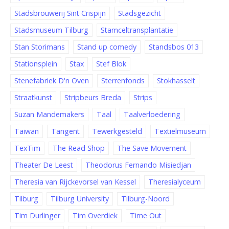
Stadsbrouwerij Sint Crispijn
Stadsgezicht
Stadsmuseum Tilburg
Stamceltransplantatie
Stan Storimans
Stand up comedy
Standsbos 013
Stationsplein
Stax
Stef Blok
Stenefabriek D'n Oven
Sterrenfonds
Stokhasselt
Straatkunst
Stripbeurs Breda
Strips
Suzan Mandemakers
Taal
Taalverloedering
Taiwan
Tangent
Tewerkgesteld
Textielmuseum
TexTim
The Read Shop
The Save Movement
Theater De Leest
Theodorus Fernando Misiedjan
Theresia van Rijckevorsel van Kessel
Theresialyceum
Tilburg
Tilburg University
Tilburg-Noord
Tim Durlinger
Tim Overdiek
Time Out