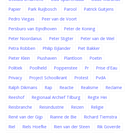
Papier
Park Ruijbosch
Parool
Patrick Guitjens
Pedro Viegas
Peer van de Voort
Persburo van Eijndhoven
Peter de Koning
Peter Noordanus
Peter Stigter
Peter van de Wiel
Petra Robben
Philip Eijlander
Piet Bakker
Pieter Klein
Piushaven
Plantloon
Poetin
Politiek
Poolheld
Poppenstee
Pr
Prise d'Eau
Privacy
Project Schoolkrant
Protest
PvdA
Ralph Dikmans
Rap
Reactie
Realisme
Reclame
Reeshof
Regionaal Archief Tilburg
Regte Hei
Reisbranche
Reisindustrie
Reizen
Religie
René van der Gijp
Rianne de Bie
Richard Tiemstra
Riel
Riels Hoefke
Rien van der Steen
Rik Goverde