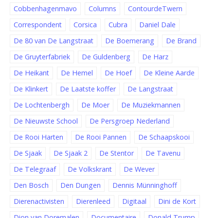
Cobbenhagenmavo
Columns
ContourdeTwern
Correspondent
Corsica
Cubra
Daniel Dale
De 80 van De Langstraat
De Boemerang
De Brand
De Gruyterfabriek
De Guldenberg
De Harz
De Heikant
De Hemel
De Hoef
De Kleine Aarde
De Klinkert
De Laatste koffer
De Langstraat
De Lochtenbergh
De Moer
De Muziekmannen
De Nieuwste School
De Persgroep Nederland
De Rooi Harten
De Rooi Pannen
De Schaapskooi
De Sjaak
De Sjaak 2
De Stentor
De Tavenu
De Telegraaf
De Volkskrant
De Wever
Den Bosch
Den Dungen
Dennis Münninghoff
Dierenactivisten
Dierenleed
Digitaal
Dini de Kort
Dion van Doremalen
Documentaire
Donald Trump