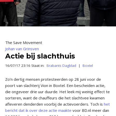
The Save Movement
Johan van Grinsven
Actie bij slachthuis
16/07/17 23:16 Staat in:
Brabants Dagblad
|
Boxtel
Zo’n dertig mensen protesteerden op 28 juni voor de
poort van slachterij Vion in Boxtel. Een bescheiden actie,
die ongeveer drie uur duurde. Het leek mij weinig effect te
sorteren, want de chauffeurs die het slachtvee kwamen
afleveren denderden voorbij de actievoerders. Toch is
het
bericht dat ik over deze actie maakte
voor BD.nl meer dan