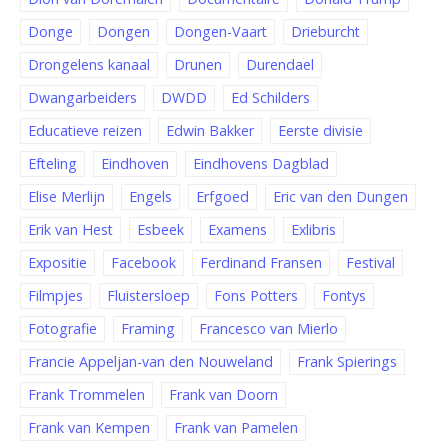
Donge
Dongen
Dongen-Vaart
Drieburcht
Drongelens kanaal
Drunen
Durendael
Dwangarbeiders
DWDD
Ed Schilders
Educatieve reizen
Edwin Bakker
Eerste divisie
Efteling
Eindhoven
Eindhovens Dagblad
Elise Merlijn
Engels
Erfgoed
Eric van den Dungen
Erik van Hest
Esbeek
Examens
Exlibris
Expositie
Facebook
Ferdinand Fransen
Festival
Filmpjes
Fluistersloep
Fons Potters
Fontys
Fotografie
Framing
Francesco van Mierlo
Francie Appeljan-van den Nouweland
Frank Spierings
Frank Trommelen
Frank van Doorn
Frank van Kempen
Frank van Pamelen