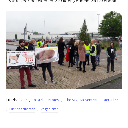
16.000 keer bekeken en 219 keer gedeeld via Facebook.
labels:
,
,
,
,
Vion
Boxtel
Protest
The Save Movement
Dierenleed
,
,
Dierenactivisten
Veganisme