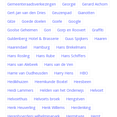
Gemeenteraadsverkiezingen
Georgië
Gerard Aichorn
Gert-Jan van den Dries
Geuzenpad
Gianotten
Gilze
Goede doelen
Goirle
Google
Goolse Geheimen
Gori
Gorp en Roovert
Graffiti
Guldenberg Hotel & Brasserie
Guus Spijkers
Haaren
Haarendael
Hamburg
Hans Brekelmans
Hans Rosling
Hans Rube
Hans Schiffers
Hans van Alebeek
Hans van de Ven
Harrie van Oudheusden
Harry Hens
HBO
Hedikhuizen
Heemkunde Boxtel
Heesbeen
Heidi Lammers
Helden van het Onderwijs
Helvoirt
Helvoirthuis
Helvoirts broek
Hengstven
Henk Heuverling
Henk Willems
Herdenking
Herenboerderij wilhelminapark
Hermitage
Herpt