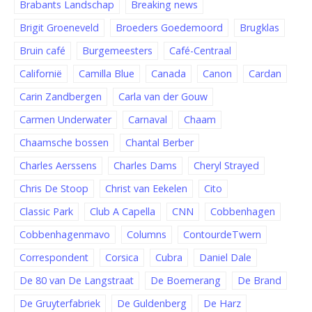
Brabants Landschap
Breaking news
Brigit Groeneveld
Broeders Goedemoord
Brugklas
Bruin café
Burgemeesters
Café-Centraal
Californië
Camilla Blue
Canada
Canon
Cardan
Carin Zandbergen
Carla van der Gouw
Carmen Underwater
Carnaval
Chaam
Chaamsche bossen
Chantal Berber
Charles Aerssens
Charles Dams
Cheryl Strayed
Chris De Stoop
Christ van Eekelen
Cito
Classic Park
Club A Capella
CNN
Cobbenhagen
Cobbenhagenmavo
Columns
ContourdeTwern
Correspondent
Corsica
Cubra
Daniel Dale
De 80 van De Langstraat
De Boemerang
De Brand
De Gruyterfabriek
De Guldenberg
De Harz