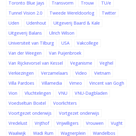
Toronto Blue Jays
Transvorm
Trouw
TU/e
Tunnel Vision 2.0
Tweede Wereldoorlog
Twitter
Uden
Udenhout
Uitgeverij Baard & Kale
Uitgeverij Balans
Ulrich Wilson
Universiteit van Tilburg
USA
Vakcollege
Van der Weegen
Van Puijenbroek
Van Rijckevorsel van Kessel
Veganisme
Veghel
Verkiezingen
Verzamelaars
Video
Vietnam
Villa Pardoes
Villamedia
Vimeo
Vincent van Gogh
Vion
Vluchtelingen
VNU
VNU-Dagbladen
Voedseltuin Boxtel
Voorlichters
Voortgezet onderwijs
Vortgezet onderwijs
Vredelust
Vrijthof
Vrijwilligers
Vrouwen
Vught
Waalwijk
Wadi Rum
Wagnerplein
Wandelbos