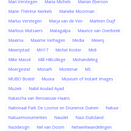
Mari Verstegen
Maria Michels
Marian Eberson
Marie-Thérèse Kierkels
Marieke Moorman
Marius Verstegen
Marja van de Ven
Marleen Duijf
Marlous Mutsaers
Matagalpa
Maurice van Overbeek
Maxima
Maxime Verhagen
Media
Meierij
Meierijstad
MH17
Michel Koster
Midi
Mike Massé
Mill-Hillcollege
Mishandeling
Moergestel
Monarh
Montimar
MS
MUBO Boxtel
Musea
Museum of Instant Images
Muziek
Nabil Aoulad Ayad
Natascha van Renswouw-Haans
Nationaal Park De Loonse en Drunense Duinen
Natuur
Natuurmonumenten
Naudet
Nazi-Duitsland
Nazidesign
Nel van Doorn
Netwerkwandelingen