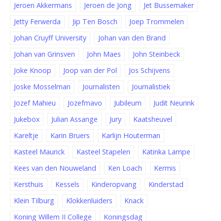
Jeroen Akkermans
Jeroen de Jong
Jet Bussemaker
Jetty Ferwerda
Jip Ten Bosch
Joep Trommelen
Johan Cruyff University
Johan van den Brand
Johan van Grinsven
John Maes
John Steinbeck
Joke Knoop
Joop van der Pol
Jos Schijvens
Joske Mosselman
Journalisten
Journalistiek
Jozef Mahieu
Jozefmavo
Jubileum
Judit Neurink
Jukebox
Julian Assange
Jury
Kaatsheuvel
Kareltje
Karin Bruers
Karlijn Houterman
Kasteel Maurick
Kasteel Stapelen
Katinka Lampe
Kees van den Nouweland
Ken Loach
Kermis
Kersthuis
Kessels
Kinderopvang
Kinderstad
Klein Tilburg
Klokkenluiders
Knack
Koning Willem II College
Koningsdag