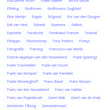
Educatieve reizen
Edwin Bakker
Eerste divisie
Efteling
Eindhoven
Eindhovens Dagblad
Elise Merlijn
Engels
Erfgoed
Eric van den Dungen
Erik van Hest
Esbeek
Examens
Exlibris
Expositie
Facebook
Ferdinand Fransen
Festival
Filmpjes
Fluistersloep
Fons Potters
Fontys
Fotografie
Framing
Francesco van Mierlo
Francie Appeljan-van den Nouweland
Frank Spierings
Frank Trommelen
Frank van Doorn
Frank van Kempen
Frank van Pamelen
Franki Münninghoff
Frans Bauer
Frans Mouws
Frans van den Nouweland
Frans van Halder
Frans van Puijenbroek
Geert Mak
Geert van de Ende
Gemeente Tilburg
Gemeenteraad