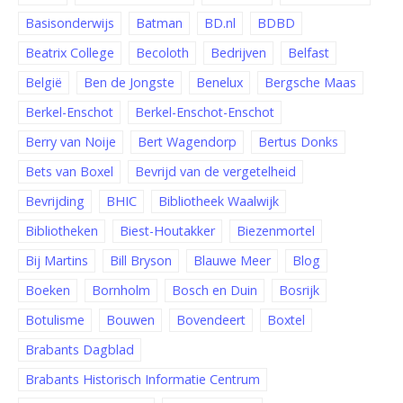
Basisonderwijs
Batman
BD.nl
BDBD
Beatrix College
Becoloth
Bedrijven
Belfast
België
Ben de Jongste
Benelux
Bergsche Maas
Berkel-Enschot
Berkel-Enschot-Enschot
Berry van Noije
Bert Wagendorp
Bertus Donks
Bets van Boxel
Bevrijd van de vergetelheid
Bevrijding
BHIC
Bibliotheek Waalwijk
Bibliotheken
Biest-Houtakker
Biezenmortel
Bij Martins
Bill Bryson
Blauwe Meer
Blog
Boeken
Bornholm
Bosch en Duin
Bosrijk
Botulisme
Bouwen
Bovendeert
Boxtel
Brabants Dagblad
Brabants Historisch Informatie Centrum