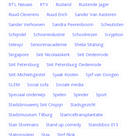
RTL Nieuws
RTV
Rusland
Rustende Jager
Ruud Cleverens
Ruud Erich
Sander Van Kasteren
Sander Verhoeven
Sandra Peerenboom
Scheutisten
Schijndel
Schoenindustrie
Schoolreizen
Scryption
Selexyz
Seniorenacademie
Sheila Sitalsing
Singapore
Sint Nicolaaskerk
Sint Oedenrode
Sint Petersburg
Sint Petersburg-Oedenrode
Sint-Michielsgestel
Sjaak Koolen
Sjef van Dongen
SLEM
Social sofa
Sociale media
Speciaal onderwijs
Spelen
Spinder
Sport
Stadsbrouwerij Sint Crispijn
Stadsgezicht
Stadsmuseum Tilburg
Stamceltransplantatie
Stan Storimans
Stand up comedy
Standsbos 013
Stationsplein
Stax
Stef Blok