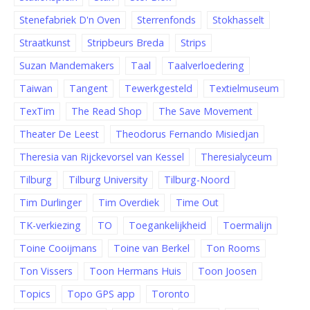
Stenefabriek D'n Oven
Sterrenfonds
Stokhasselt
Straatkunst
Stripbeurs Breda
Strips
Suzan Mandemakers
Taal
Taalverloedering
Taiwan
Tangent
Tewerkgesteld
Textielmuseum
TexTim
The Read Shop
The Save Movement
Theater De Leest
Theodorus Fernando Misiedjan
Theresia van Rijckevorsel van Kessel
Theresialyceum
Tilburg
Tilburg University
Tilburg-Noord
Tim Durlinger
Tim Overdiek
Time Out
TK-verkiezing
TO
Toegankelijkheid
Toermalijn
Toine Cooijmans
Toine van Berkel
Ton Rooms
Ton Vissers
Toon Hermans Huis
Toon Joosen
Topics
Topo GPS app
Toronto