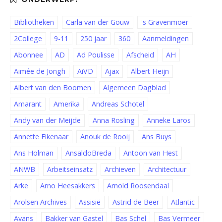
Bibliotheken
Carla van der Gouw
's Gravenmoer
2College
9-11
250 jaar
360
Aanmeldingen
Abonnee
AD
Ad Poulisse
Afscheid
AH
Aimée de Jongh
AiVD
Ajax
Albert Heijn
Albert van den Boomen
Algemeen Dagblad
Amarant
Amerika
Andreas Schotel
Andy van der Meijde
Anna Rosling
Anneke Laros
Annette Eikenaar
Anouk de Rooij
Ans Buys
Ans Holman
AnsaldoBreda
Antoon van Hest
ANWB
Arbeitseinsatz
Archieven
Architectuur
Arke
Arno Heesakkers
Arnold Roosendaal
Arolsen Archives
Assisië
Astrid de Beer
Atlantic
Avans
Bakker van Gastel
Bas Schel
Bas Vermeer