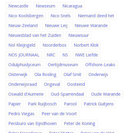
Newcastle
Newseum
Nicaragua
Nico Koolsbergen
Nico Snels
Niemand deed het
Nieuw-Zeeland
Nieuwe Leij
Nieuwe Warande
Nieuwsblad van het Zuiden
Nieuwsuur
Nol Kleijngeld
Noorderbos
Norbert Klok
NOS JOURNAAL
NRC
NS
NWE Liefde
Odulphuslyceum
Oertijdmuseum
Offshore-Leaks
Oisterwijk
Ola Rosling
Olaf Smit
Onderwijs
Onderwijsraad
Ongeval
Oosteind
Oswald d'Aumerie
Oud-Sparrendaal
Oude Warande
Papier
Park Ruijbosch
Parool
Patrick Guitjens
Pedro Viegas
Peer van de Voort
Persburo van Eijndhoven
Peter de Koning