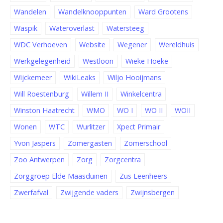
Wandelen
Wandelknooppunten
Ward Grootens
Waspik
Wateroverlast
Watersteeg
WDC Verhoeven
Website
Wegener
Wereldhuis
Werkgelegenheid
Westloon
Wieke Hoeke
Wijckemeer
WikiLeaks
Wiljo Hooijmans
Will Roestenburg
Willem II
Winkelcentra
Winston Haatrecht
WMO
WO I
WO II
WOII
Wonen
WTC
Wurlitzer
Xpect Primair
Yvon Jaspers
Zomergasten
Zomerschool
Zoo Antwerpen
Zorg
Zorgcentra
Zorggroep Elde Maasduinen
Zus Leenheers
Zwerfafval
Zwijgende vaders
Zwijnsbergen