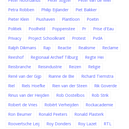
Peter Noordanus
Peter Stigter
Peter van de Wiel
Petra Robben
Philip Eijlander
Piet Bakker
Pieter Klein
Piushaven
Plantloon
Poetin
Politiek
Poolheld
Poppenstee
Pr
Prise d'Eau
Privacy
Project Schoolkrant
Protest
PvdA
Ralph Dikmans
Rap
Reactie
Realisme
Reclame
Reeshof
Regionaal Archief Tilburg
Regte Hei
Reisbranche
Reisindustrie
Reizen
Religie
René van der Gijp
Rianne de Bie
Richard Tiemstra
Riel
Riels Hoefke
Rien van der Steen
Rik Goverde
Rinus van der Heijden
Rob Oostelbos
Rob Strik
Robert de Vries
Robèrt Verheijden
Rockacademie
Ron Beumer
Ronald Peeters
Ronald Plasterk
Roovertsche Leij
Roy Donders
Roy Lazet
RTL