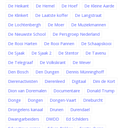
De Heikant
De Hemel
De Hoef
De Kleine Aarde
De Klinkert
De Laatste koffer
De Langstraat
De Lochtenbergh
De Moer
De Muziekmannen
De Nieuwste School
De Persgroep Nederland
De Rooi Harten
De Rooi Pannen
De Schaapskooi
De Sjaak
De Sjaak 2
De Stentor
De Tavenu
De Telegraaf
De Volkskrant
De Wever
Den Bosch
Den Dungen
Dennis Münninghoff
Dierenactivisten
Dierenleed
Digitaal
Dini de Kort
Dion van Doremalen
Documentaire
Donald Trump
Donge
Dongen
Dongen-Vaart
Drieburcht
Drongelens kanaal
Drunen
Durendael
Dwangarbeiders
DWDD
Ed Schilders