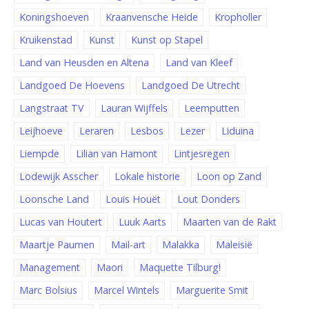
Koningshoeven
Kraanvensche Heide
Kropholler
Kruikenstad
Kunst
Kunst op Stapel
Land van Heusden en Altena
Land van Kleef
Landgoed De Hoevens
Landgoed De Utrecht
Langstraat TV
Lauran Wijffels
Leemputten
Leijhoeve
Leraren
Lesbos
Lezer
Liduina
Liempde
Lilian van Hamont
Lintjesregen
Lodewijk Asscher
Lokale historie
Loon op Zand
Loonsche Land
Louis Houët
Lout Donders
Lucas van Houtert
Luuk Aarts
Maarten van de Rakt
Maartje Paumen
Mail-art
Malakka
Maleisië
Management
Maori
Maquette Tilburg!
Marc Bolsius
Marcel Wintels
Marguerite Smit