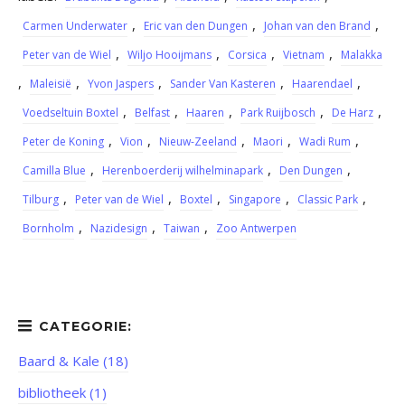
,
,
,
Carmen Underwater
Eric van den Dungen
Johan van den Brand
,
,
,
,
Peter van de Wiel
Wiljo Hooijmans
Corsica
Vietnam
Malakka
,
,
,
,
,
Maleisië
Yvon Jaspers
Sander Van Kasteren
Haarendael
,
,
,
,
,
Voedseltuin Boxtel
Belfast
Haaren
Park Ruijbosch
De Harz
,
,
,
,
,
Peter de Koning
Vion
Nieuw-Zeeland
Maori
Wadi Rum
,
,
,
Camilla Blue
Herenboerderij wilhelminapark
Den Dungen
,
,
,
,
,
Tilburg
Peter van de Wiel
Boxtel
Singapore
Classic Park
,
,
,
Bornholm
Nazidesign
Taiwan
Zoo Antwerpen
Baard & Kale (18)
bibliotheek (1)