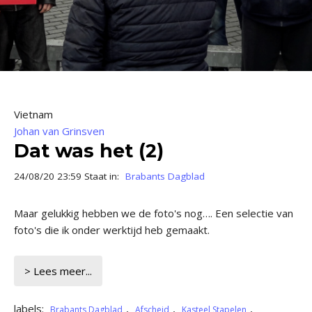
Vietnam
Johan van Grinsven
Dat was het (2)
24/08/20 23:59 Staat in:
Brabants Dagblad
Maar gelukkig hebben we de foto's nog…. Een selectie van
foto's die ik onder werktijd heb gemaakt.
> Lees meer...
labels:
,
,
,
Brabants Dagblad
Afscheid
Kasteel Stapelen