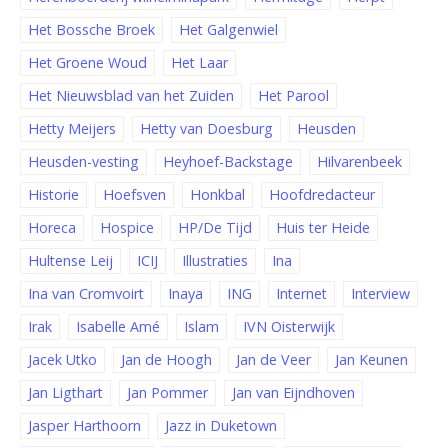
Het Bossche Broek
Het Galgenwiel
Het Groene Woud
Het Laar
Het Nieuwsblad van het Zuiden
Het Parool
Hetty Meijers
Hetty van Doesburg
Heusden
Heusden-vesting
Heyhoef-Backstage
Hilvarenbeek
Historie
Hoefsven
Honkbal
Hoofdredacteur
Horeca
Hospice
HP/De Tijd
Huis ter Heide
Hultense Leij
ICIJ
Illustraties
Ina
Ina van Cromvoirt
Inaya
ING
Internet
Interview
Irak
Isabelle Amé
Islam
IVN Oisterwijk
Jacek Utko
Jan de Hoogh
Jan de Veer
Jan Keunen
Jan Ligthart
Jan Pommer
Jan van Eijndhoven
Jasper Harthoorn
Jazz in Duketown