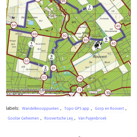
labels:
,
,
,
Wandelknooppunten
Topo GPS app
Gorp en Roovert
,
,
Goolse Geheimen
Roovertsche Leij
Van Puijenbroek