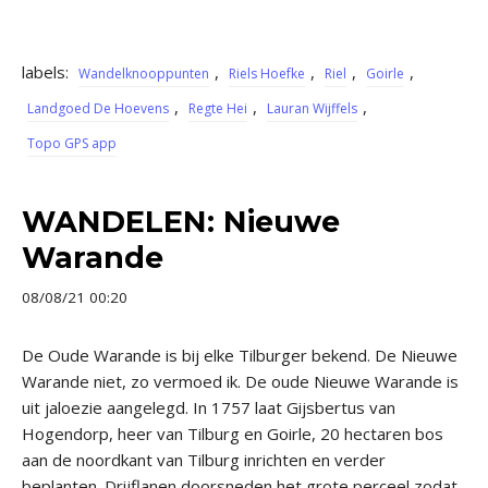
labels:
,
,
,
,
Wandelknooppunten
Riels Hoefke
Riel
Goirle
,
,
,
Landgoed De Hoevens
Regte Hei
Lauran Wijffels
Topo GPS app
WANDELEN: Nieuwe
Warande
08/08/21 00:20
De Oude Warande is bij elke Tilburger bekend. De Nieuwe
Warande niet, zo vermoed ik. De oude Nieuwe Warande is
uit jaloezie aangelegd. In 1757 laat Gijsbertus van
Hogendorp, heer van Tilburg en Goirle, 20 hectaren bos
aan de noordkant van Tilburg inrichten en verder
beplanten. Drijflanen doorsneden het grote perceel zodat