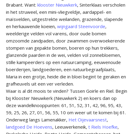
Brabant. Want:
klooster Nieuwkerk
, Sinterklaas verscholen
in het struweel, een mini-vliegveldje, aardappel- en
maïsvelden, uitgestrekte weilanden, grazende, slapende
en herkauwende koeien,
wijngaard Steenvoorde
,
weelderige velden vol varens, door oude bomen
omzoomde zandpaden, door zwammen overwoekerende
stompen van gepakte bomen, boeren op hun trekkers,
glanzende paarden in de wei, velden vol zonnebloemen,
stille kampeerders op een natuurcamping, eeuwenoude
boerderijen, landgoederen, een natuurbegraafplaats,
Maria in een grotje, heide die in bloei begint te geraken en
grafheuvels uit een ver verleden.
Waar is al dit moois te vinden? Tussen Goirle en Riel. Begin
bij Klooster Nieuwkerk (Nieuwkerk 2) en koers dan op
deze wandelknooppunten: 61, 51, 52, 31, 42, 96, 95, 43,
59, 25, 26, 27, 01, 56, 55, 10 om weer uit te komen bij 61.
Onderweg langs Lamenakker,
Het Oijevaarsnest
,
landgoed De Hoevens
, Leeuwerkeneik,
t Riels Hoefke
,
Brakelsche Heide, Regte Heide, Gemeentebossen, het