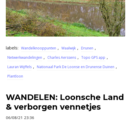
labels:
,
,
,
Wandelknooppunten
Waalwijk
Drunen
,
,
,
Netwerkwandelingen
Charles Aerssens
Topo GPS app
,
,
Lauran Wijffels
Nationaal Park De Loonse en Drunense Duinen
Plantloon
WANDELEN: Loonsche Land
& verborgen vennetjes
06/08/21 23:36