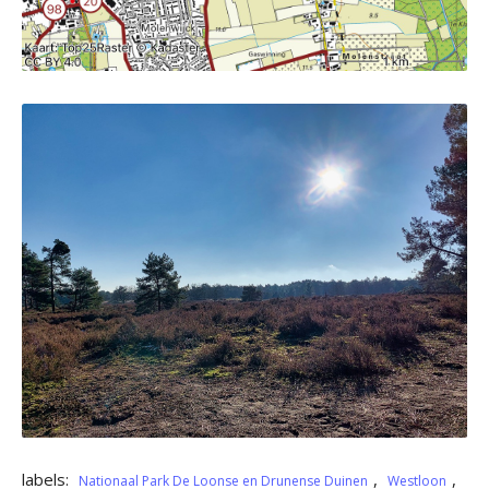
labels:
,
,
Nationaal Park De Loonse en Drunense Duinen
Westloon