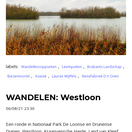
labels:
,
,
,
Wandelknooppunten
Leemputten
Brabants Landschap
,
,
,
Biezenmortel
Assisië
Lauran Wijffels
Stenefabriek D'n Oven
WANDELEN: Westloon
06/08/21 23:30
Een ronde in Nationaal Park De Loonse en Drunense
Duinen, Westloon, Kraanvensche Heide, Land van Kleef