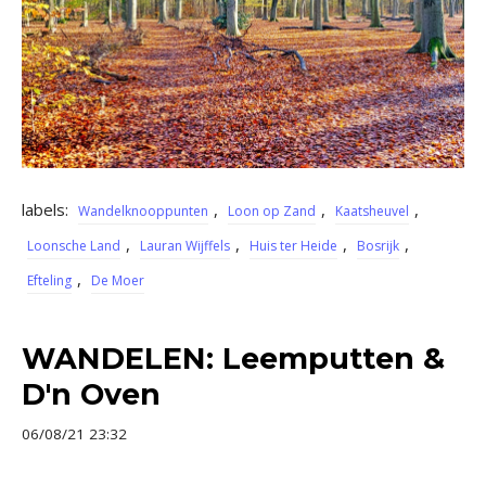
labels:
,
,
,
Wandelknooppunten
Loon op Zand
Kaatsheuvel
,
,
,
,
Loonsche Land
Lauran Wijffels
Huis ter Heide
Bosrijk
,
Efteling
De Moer
WANDELEN: Leemputten &
D'n Oven
06/08/21 23:32