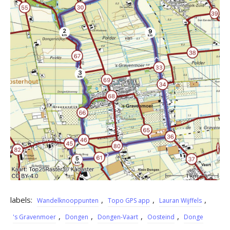
labels:
,
,
,
Wandelknooppunten
Topo GPS app
Lauran Wijffels
,
,
,
,
's Gravenmoer
Dongen
Dongen-Vaart
Oosteind
Donge