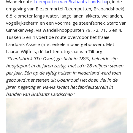
Wandelroute
Leemputten van Brabants Landscha
p, in de
omgeving van Biezenmortel (Leemputten, Brabandshoek).
6,5 kilometer langs water, lange lanen, akkers, weilanden,
vogelkijkscherm en een voormalige steenfabriek. Start: Van
Ginnekenweg, via wandelknooppunten 79, 72, 71, 5 en 4.
Tussen 5 en 4 voert de route over/door het fraaie
Landpark Assisië (met enkele mooie gebouwen). Met
Lauran Wijffels, dé luchtenfotograaf van Tilburg.
'Steenfabriek ‘D’n Oven’, gesticht in 1890, beleefde zijn
hoogtepunt in de jaren zestig, met zo’n 28 miljoen stenen
per jaar. Eén op de vijftig huizen in Nederland werd toen
gebouwd met stenen uit Udenhout! Het doek viel in de
jaren negentig en via-via kwam het fabrieksterrein in
handen van Brabants Landschap.'