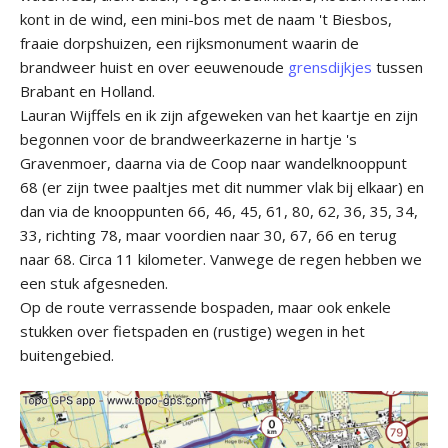
kont in de wind, een mini-bos met de naam 't Biesbos,
fraaie dorpshuizen, een rijksmonument waarin de
brandweer huist en over eeuwenoude
grensdijkjes
tussen
Brabant en Holland.
Lauran Wijffels en ik zijn afgeweken van het kaartje en zijn
begonnen voor de brandweerkazerne in hartje 's
Gravenmoer, daarna via de Coop naar wandelknooppunt
68 (er zijn twee paaltjes met dit nummer vlak bij elkaar) en
dan via de knooppunten 66, 46, 45, 61, 80, 62, 36, 35, 34,
33, richting 78, maar voordien naar 30, 67, 66 en terug
naar 68. Circa 11 kilometer. Vanwege de regen hebben we
een stuk afgesneden.
Op de route verrassende bospaden, maar ook enkele
stukken over fietspaden en (rustige) wegen in het
buitengebied.