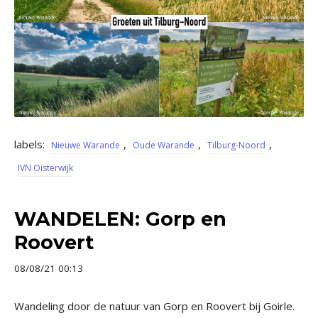
labels:
,
,
,
Nieuwe Warande
Oude Warande
Tilburg-Noord
IVN Oisterwijk
WANDELEN: Gorp en
Roovert
08/08/21 00:13
Wandeling door de natuur van Gorp en Roovert bij Goirle.