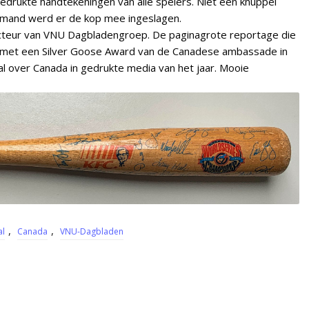
edrukte handtekeningen van alle spelers. Niet één knuppel
iemand werd er de kop mee ingeslagen.
dacteur van VNU Dagbladengroep. De paginagrote reportage die
nd met een Silver Goose Award van de Canadese ambassade in
al over Canada in gedrukte media van het jaar. Mooie
,
,
al
Canada
VNU-Dagbladen