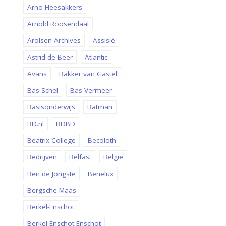
Arno Heesakkers
Arnold Roosendaal
Arolsen Archives
Assisië
Astrid de Beer
Atlantic
Avans
Bakker van Gastel
Bas Schel
Bas Vermeer
Basisonderwijs
Batman
BD.nl
BDBD
Beatrix College
Becoloth
Bedrijven
Belfast
België
Ben de Jongste
Benelux
Bergsche Maas
Berkel-Enschot
Berkel-Enschot-Enschot