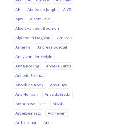
AD
Ad Poulisse
Afscheid
AH
Aimée de Jongh
AiVD
Ajax
Albert Heijn
Albert van den Boomen
Algemeen Dagblad
Amarant
Amerika
Andreas Schotel
Andy van der Meijde
Anna Rosling
Anneke Laros
Annette Eikenaar
Anouk de Rooij
Ans Buys
Ans Holman
AnsaldoBreda
Antoon van Hest
ANWB
Arbeitseinsatz
Archieven
Architectuur
Arke