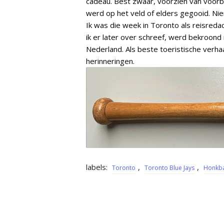
cadeau. Best zwaar, voorzien van voorb
werd op het veld of elders gegooid. N
Ik was die week in Toronto als reisre
ik er later over schreef, werd bekroo
Nederland. Als beste toeristische verha
herinneringen.
labels:
,
,
Toronto
Toronto Blue Jays
Honkb