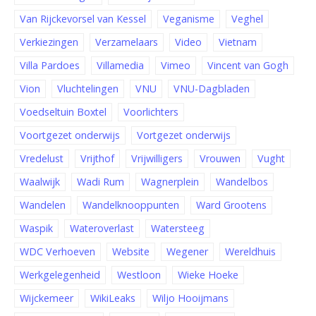
Van Rijckevorsel van Kessel
Veganisme
Veghel
Verkiezingen
Verzamelaars
Video
Vietnam
Villa Pardoes
Villamedia
Vimeo
Vincent van Gogh
Vion
Vluchtelingen
VNU
VNU-Dagbladen
Voedseltuin Boxtel
Voorlichters
Voortgezet onderwijs
Vortgezet onderwijs
Vredelust
Vrijthof
Vrijwilligers
Vrouwen
Vught
Waalwijk
Wadi Rum
Wagnerplein
Wandelbos
Wandelen
Wandelknooppunten
Ward Grootens
Waspik
Wateroverlast
Watersteeg
WDC Verhoeven
Website
Wegener
Wereldhuis
Werkgelegenheid
Westloon
Wieke Hoeke
Wijckemeer
WikiLeaks
Wiljo Hooijmans