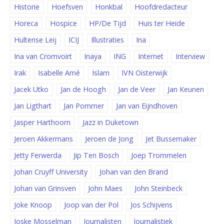
Historie
Hoefsven
Honkbal
Hoofdredacteur
Horeca
Hospice
HP/De Tijd
Huis ter Heide
Hultense Leij
ICIJ
Illustraties
Ina
Ina van Cromvoirt
Inaya
ING
Internet
Interview
Irak
Isabelle Amé
Islam
IVN Oisterwijk
Jacek Utko
Jan de Hoogh
Jan de Veer
Jan Keunen
Jan Ligthart
Jan Pommer
Jan van Eijndhoven
Jasper Harthoorn
Jazz in Duketown
Jeroen Akkermans
Jeroen de Jong
Jet Bussemaker
Jetty Ferwerda
Jip Ten Bosch
Joep Trommelen
Johan Cruyff University
Johan van den Brand
Johan van Grinsven
John Maes
John Steinbeck
Joke Knoop
Joop van der Pol
Jos Schijvens
Joske Mosselman
Journalisten
Journalistiek