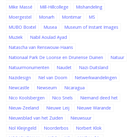
Mike Massé
Mill-Hillcollege
Mishandeling
Moergestel
Monarh
Montimar
MS
MUBO Boxtel
Musea
Museum of Instant Images
Muziek
Nabil Aoulad Ayad
Natascha van Renswouw-Haans
Nationaal Park De Loonse en Drunense Duinen
Natuur
Natuurmonumenten
Naudet
Nazi-Duitsland
Nazidesign
Nel van Doorn
Netwerkwandelingen
Newcastle
Newseum
Nicaragua
Nico Koolsbergen
Nico Snels
Niemand deed het
Nieuw-Zeeland
Nieuwe Leij
Nieuwe Warande
Nieuwsblad van het Zuiden
Nieuwsuur
Nol Kleijngeld
Noorderbos
Norbert Klok