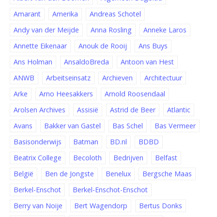
Amarant
Amerika
Andreas Schotel
Andy van der Meijde
Anna Rosling
Anneke Laros
Annette Eikenaar
Anouk de Rooij
Ans Buys
Ans Holman
AnsaldoBreda
Antoon van Hest
ANWB
Arbeitseinsatz
Archieven
Architectuur
Arke
Arno Heesakkers
Arnold Roosendaal
Arolsen Archives
Assisië
Astrid de Beer
Atlantic
Avans
Bakker van Gastel
Bas Schel
Bas Vermeer
Basisonderwijs
Batman
BD.nl
BDBD
Beatrix College
Becoloth
Bedrijven
Belfast
België
Ben de Jongste
Benelux
Bergsche Maas
Berkel-Enschot
Berkel-Enschot-Enschot
Berry van Noije
Bert Wagendorp
Bertus Donks