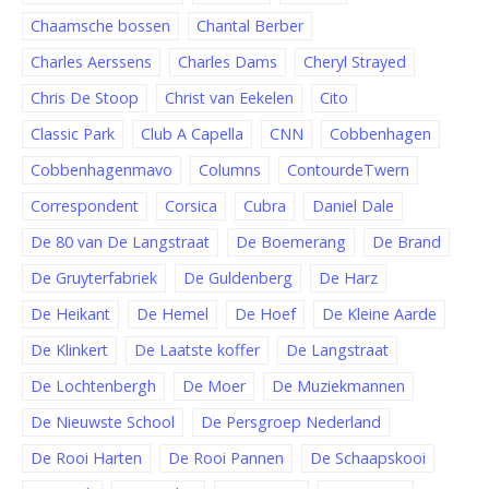
Chaamsche bossen
Chantal Berber
Charles Aerssens
Charles Dams
Cheryl Strayed
Chris De Stoop
Christ van Eekelen
Cito
Classic Park
Club A Capella
CNN
Cobbenhagen
Cobbenhagenmavo
Columns
ContourdeTwern
Correspondent
Corsica
Cubra
Daniel Dale
De 80 van De Langstraat
De Boemerang
De Brand
De Gruyterfabriek
De Guldenberg
De Harz
De Heikant
De Hemel
De Hoef
De Kleine Aarde
De Klinkert
De Laatste koffer
De Langstraat
De Lochtenbergh
De Moer
De Muziekmannen
De Nieuwste School
De Persgroep Nederland
De Rooi Harten
De Rooi Pannen
De Schaapskooi