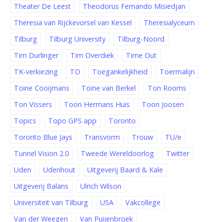
Theater De Leest
Theodorus Fernando Misiedjan
Theresia van Rijckevorsel van Kessel
Theresialyceum
Tilburg
Tilburg University
Tilburg-Noord
Tim Durlinger
Tim Overdiek
Time Out
TK-verkiezing
TO
Toegankelijkheid
Toermalijn
Toine Cooijmans
Toine van Berkel
Ton Rooms
Ton Vissers
Toon Hermans Huis
Toon Joosen
Topics
Topo GPS app
Toronto
Toronto Blue Jays
Transvorm
Trouw
TU/e
Tunnel Vision 2.0
Tweede Wereldoorlog
Twitter
Uden
Udenhout
Uitgeverij Baard & Kale
Uitgeverij Balans
Ulrich Wilson
Universiteit van Tilburg
USA
Vakcollege
Van der Weegen
Van Puijenbroek