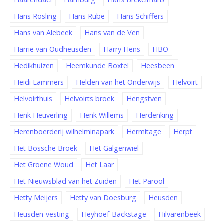
Hans Rosling
Hans Rube
Hans Schiffers
Hans van Alebeek
Hans van de Ven
Harrie van Oudheusden
Harry Hens
HBO
Hedikhuizen
Heemkunde Boxtel
Heesbeen
Heidi Lammers
Helden van het Onderwijs
Helvoirt
Helvoirthuis
Helvoirts broek
Hengstven
Henk Heuverling
Henk Willems
Herdenking
Herenboerderij wilhelminapark
Hermitage
Herpt
Het Bossche Broek
Het Galgenwiel
Het Groene Woud
Het Laar
Het Nieuwsblad van het Zuiden
Het Parool
Hetty Meijers
Hetty van Doesburg
Heusden
Heusden-vesting
Heyhoef-Backstage
Hilvarenbeek