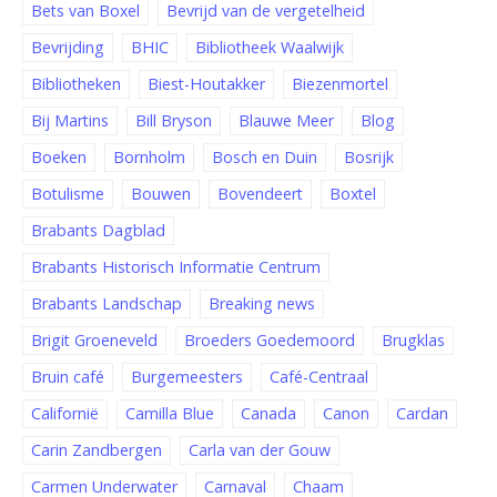
Bets van Boxel
Bevrijd van de vergetelheid
Bevrijding
BHIC
Bibliotheek Waalwijk
Bibliotheken
Biest-Houtakker
Biezenmortel
Bij Martins
Bill Bryson
Blauwe Meer
Blog
Boeken
Bornholm
Bosch en Duin
Bosrijk
Botulisme
Bouwen
Bovendeert
Boxtel
Brabants Dagblad
Brabants Historisch Informatie Centrum
Brabants Landschap
Breaking news
Brigit Groeneveld
Broeders Goedemoord
Brugklas
Bruin café
Burgemeesters
Café-Centraal
Californië
Camilla Blue
Canada
Canon
Cardan
Carin Zandbergen
Carla van der Gouw
Carmen Underwater
Carnaval
Chaam