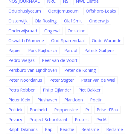
NOS JOURNAAL
NRC
NS
NWE Liefde
Odulphuslyceum
Oertijdmuseum
Offshore-Leaks
Oisterwijk
Ola Rosling
Olaf Smit
Onderwijs
Onderwijsraad
Ongeval
Oosteind
Oswald d'Aumerie
Oud-Sparrendaal
Oude Warande
Papier
Park Ruijbosch
Parool
Patrick Guitjens
Pedro Viegas
Peer van de Voort
Persburo van Eijndhoven
Peter de Koning
Peter Noordanus
Peter Stigter
Peter van de Wiel
Petra Robben
Philip Eijlander
Piet Bakker
Pieter Klein
Piushaven
Plantloon
Poetin
Politiek
Poolheld
Poppenstee
Pr
Prise d'Eau
Privacy
Project Schoolkrant
Protest
PvdA
Ralph Dikmans
Rap
Reactie
Realisme
Reclame