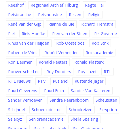
Reeshof
Regionaal Archief Tilburg
Regte Hei
Reisbranche
Reisindustrie
Reizen
Religie
René van der Gijp
Rianne de Bie
Richard Tiemstra
Riel
Riels Hoefke
Rien van der Steen
Rik Goverde
Rinus van der Heijden
Rob Oostelbos
Rob Strik
Robert de Vries
Robèrt Verheijden
Rockacademie
Ron Beumer
Ronald Peeters
Ronald Plasterk
Roovertsche Leij
Roy Donders
Roy Lazet
RTL
RTL Nieuws
RTV
Rusland
Rustende Jager
Ruud Cleverens
Ruud Erich
Sander Van Kasteren
Sander Verhoeven
Sandra Peerenboom
Scheutisten
Schijndel
Schoenindustrie
Schoolreizen
Scryption
Selexyz
Seniorenacademie
Sheila Sitalsing
Singapore
Sint Nicolaaskerk
Sint Oedenrode