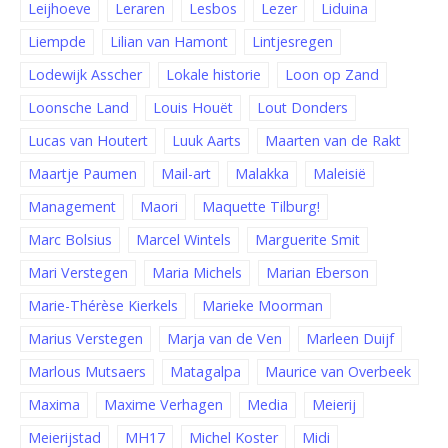
Leijhoeve
Leraren
Lesbos
Lezer
Liduina
Liempde
Lilian van Hamont
Lintjesregen
Lodewijk Asscher
Lokale historie
Loon op Zand
Loonsche Land
Louis Houët
Lout Donders
Lucas van Houtert
Luuk Aarts
Maarten van de Rakt
Maartje Paumen
Mail-art
Malakka
Maleisië
Management
Maori
Maquette Tilburg!
Marc Bolsius
Marcel Wintels
Marguerite Smit
Mari Verstegen
Maria Michels
Marian Eberson
Marie-Thérèse Kierkels
Marieke Moorman
Marius Verstegen
Marja van de Ven
Marleen Duijf
Marlous Mutsaers
Matagalpa
Maurice van Overbeek
Maxima
Maxime Verhagen
Media
Meierij
Meierijstad
MH17
Michel Koster
Midi