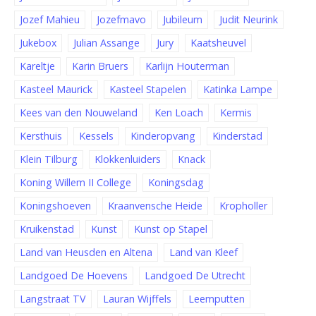
Jozef Mahieu
Jozefmavo
Jubileum
Judit Neurink
Jukebox
Julian Assange
Jury
Kaatsheuvel
Kareltje
Karin Bruers
Karlijn Houterman
Kasteel Maurick
Kasteel Stapelen
Katinka Lampe
Kees van den Nouweland
Ken Loach
Kermis
Kersthuis
Kessels
Kinderopvang
Kinderstad
Klein Tilburg
Klokkenluiders
Knack
Koning Willem II College
Koningsdag
Koningshoeven
Kraanvensche Heide
Kropholler
Kruikenstad
Kunst
Kunst op Stapel
Land van Heusden en Altena
Land van Kleef
Landgoed De Hoevens
Landgoed De Utrecht
Langstraat TV
Lauran Wijffels
Leemputten