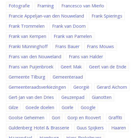
Fotografie
Framing
Francesco van Mierlo
Francie Appeljan-van den Nouweland
Frank Spierings
Frank Trommelen
Frank van Doorn
Frank van Kempen
Frank van Pamelen
Franki Münninghoff
Frans Bauer
Frans Mouws
Frans van den Nouweland
Frans van Halder
Frans van Puijenbroek
Geert Mak
Geert van de Ende
Gemeente Tilburg
Gemeenteraad
Gemeenteraadsverkiezingen
Georgië
Gerard Aichorn
Gert-Jan van den Dries
Geuzenpad
Gianotten
Gilze
Goede doelen
Goirle
Google
Goolse Geheimen
Gori
Gorp en Roovert
Graffiti
Guldenberg Hotel & Brasserie
Guus Spijkers
Haaren
Haarendael
Hamburg
Hans Brekelmans