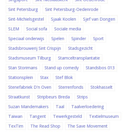
Sint Petersburg
Sint Petersburg-Oedenrode
Sint-Michielsgestel
Sjaak Koolen
Sjef van Dongen
SLEM
Social sofa
Sociale media
Speciaal onderwijs
Spelen
Spinder
Sport
Stadsbrouwerij Sint Crispijn
Stadsgezicht
Stadsmuseum Tilburg
Stamceltransplantatie
Stan Storimans
Stand up comedy
Standsbos 013
Stationsplein
Stax
Stef Blok
Stenefabriek D'n Oven
Sterrenfonds
Stokhasselt
Straatkunst
Stripbeurs Breda
Strips
Suzan Mandemakers
Taal
Taalverloedering
Taiwan
Tangent
Tewerkgesteld
Textielmuseum
TexTim
The Read Shop
The Save Movement