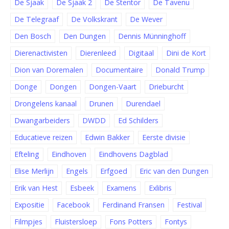
De Sjaak
De Sjaak 2
De Stentor
De Tavenu
De Telegraaf
De Volkskrant
De Wever
Den Bosch
Den Dungen
Dennis Münninghoff
Dierenactivisten
Dierenleed
Digitaal
Dini de Kort
Dion van Doremalen
Documentaire
Donald Trump
Donge
Dongen
Dongen-Vaart
Drieburcht
Drongelens kanaal
Drunen
Durendael
Dwangarbeiders
DWDD
Ed Schilders
Educatieve reizen
Edwin Bakker
Eerste divisie
Efteling
Eindhoven
Eindhovens Dagblad
Elise Merlijn
Engels
Erfgoed
Eric van den Dungen
Erik van Hest
Esbeek
Examens
Exlibris
Expositie
Facebook
Ferdinand Fransen
Festival
Filmpjes
Fluistersloep
Fons Potters
Fontys