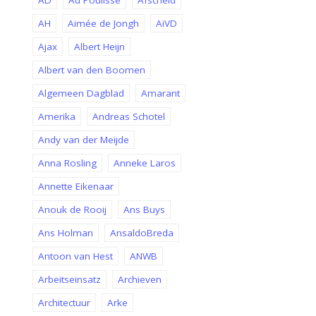
AD
Ad Poulisse
Afscheid
AH
Aimée de Jongh
AiVD
Ajax
Albert Heijn
Albert van den Boomen
Algemeen Dagblad
Amarant
Amerika
Andreas Schotel
Andy van der Meijde
Anna Rosling
Anneke Laros
Annette Eikenaar
Anouk de Rooij
Ans Buys
Ans Holman
AnsaldoBreda
Antoon van Hest
ANWB
Arbeitseinsatz
Archieven
Architectuur
Arke