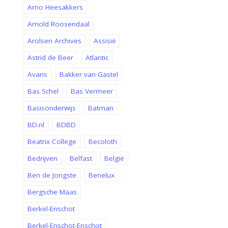
Arno Heesakkers
Arnold Roosendaal
Arolsen Archives
Assisië
Astrid de Beer
Atlantic
Avans
Bakker van Gastel
Bas Schel
Bas Vermeer
Basisonderwijs
Batman
BD.nl
BDBD
Beatrix College
Becoloth
Bedrijven
Belfast
België
Ben de Jongste
Benelux
Bergsche Maas
Berkel-Enschot
Berkel-Enschot-Enschot