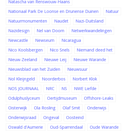
Natascha van Renswouw-Haans
Nationaal Park De Loonse en Drunense Duinen
Natuur
Natuurmonumenten
Naudet
Nazi-Duitsland
Nazidesign
Nel van Doorn
Netwerkwandelingen
Newcastle
Newseum
Nicaragua
Nico Koolsbergen
Nico Snels
Niemand deed het
Nieuw-Zeeland
Nieuwe Leij
Nieuwe Warande
Nieuwsblad van het Zuiden
Nieuwsuur
Nol Kleijngeld
Noorderbos
Norbert Klok
NOS JOURNAAL
NRC
NS
NWE Liefde
Odulphuslyceum
Oertijdmuseum
Offshore-Leaks
Oisterwijk
Ola Rosling
Olaf Smit
Onderwijs
Onderwijsraad
Ongeval
Oosteind
Oswald d'Aumerie
Oud-Sparrendaal
Oude Warande