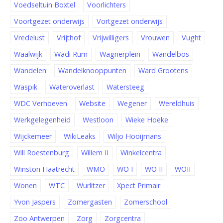
Voedseltuin Boxtel
Voorlichters
Voortgezet onderwijs
Vortgezet onderwijs
Vredelust
Vrijthof
Vrijwilligers
Vrouwen
Vught
Waalwijk
Wadi Rum
Wagnerplein
Wandelbos
Wandelen
Wandelknooppunten
Ward Grootens
Waspik
Wateroverlast
Watersteeg
WDC Verhoeven
Website
Wegener
Wereldhuis
Werkgelegenheid
Westloon
Wieke Hoeke
Wijckemeer
WikiLeaks
Wiljo Hooijmans
Will Roestenburg
Willem II
Winkelcentra
Winston Haatrecht
WMO
WO I
WO II
WOII
Wonen
WTC
Wurlitzer
Xpect Primair
Yvon Jaspers
Zomergasten
Zomerschool
Zoo Antwerpen
Zorg
Zorgcentra