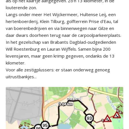
als op het kaartje aangegeven. Zo'n 13 kilometer, in de
louterende zon.
Langs onder meer Het Wijckermeer, Hultense Leij, een
hertenboerderij, Klein Tilburg, golfterrein Prise d'Eau, tal
van boerenbedrijven en via binnenwegen naar Gilze en
daar dwars doorheen terug naar de carpoolparkeerplaats.
In het gezelschap van Brabants Dagblad-oudgedienden
Will Roestenburg en Lauran Wijffels. Samen bijna 200
levensjaren, maar geen krimp gegeven, ondanks de 13
kilometer.
Voor alle zestigplussers: er staan onderweg genoeg
uitrustbankjes...