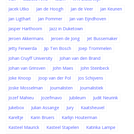
Jacek Utko
Jan de Hoogh
Jan de Veer
Jan Keunen
Jan Ligthart
Jan Pommer
Jan van Eijndhoven
Jasper Harthoorn
Jazz in Duketown
Jeroen Akkermans
Jeroen de Jong
Jet Bussemaker
Jetty Ferwerda
Jip Ten Bosch
Joep Trommelen
Johan Cruyff University
Johan van den Brand
Johan van Grinsven
John Maes
John Steinbeck
Joke Knoop
Joop van der Pol
Jos Schijvens
Joske Mosselman
Journalisten
Journalistiek
Jozef Mahieu
Jozefmavo
Jubileum
Judit Neurink
Jukebox
Julian Assange
Jury
Kaatsheuvel
Kareltje
Karin Bruers
Karlijn Houterman
Kasteel Maurick
Kasteel Stapelen
Katinka Lampe