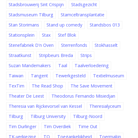
Stadsbrouwerij Sint Crispijn
Stadsgezicht
Stadsmuseum Tilburg
Stamceltransplantatie
Stan Storimans
Stand up comedy
Standsbos 013
Stationsplein
Stax
Stef Blok
Stenefabriek D'n Oven
Sterrenfonds
Stokhasselt
Straatkunst
Stripbeurs Breda
Strips
Suzan Mandemakers
Taal
Taalverloedering
Taiwan
Tangent
Tewerkgesteld
Textielmuseum
TexTim
The Read Shop
The Save Movement
Theater De Leest
Theodorus Fernando Misiedjan
Theresia van Rijckevorsel van Kessel
Theresialyceum
Tilburg
Tilburg University
Tilburg-Noord
Tim Durlinger
Tim Overdiek
Time Out
TK-verkiezing
TO
Toegankelijkheid
Toermalijn