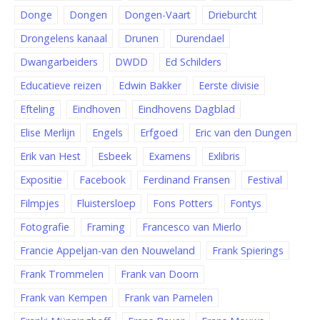
Donge
Dongen
Dongen-Vaart
Drieburcht
Drongelens kanaal
Drunen
Durendael
Dwangarbeiders
DWDD
Ed Schilders
Educatieve reizen
Edwin Bakker
Eerste divisie
Efteling
Eindhoven
Eindhovens Dagblad
Elise Merlijn
Engels
Erfgoed
Eric van den Dungen
Erik van Hest
Esbeek
Examens
Exlibris
Expositie
Facebook
Ferdinand Fransen
Festival
Filmpjes
Fluistersloep
Fons Potters
Fontys
Fotografie
Framing
Francesco van Mierlo
Francie Appeljan-van den Nouweland
Frank Spierings
Frank Trommelen
Frank van Doorn
Frank van Kempen
Frank van Pamelen