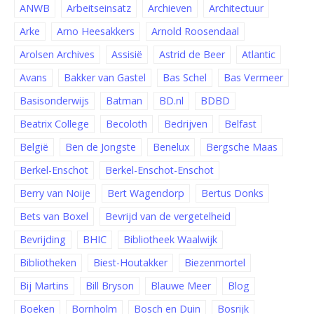
ANWB
Arbeitseinsatz
Archieven
Architectuur
Arke
Arno Heesakkers
Arnold Roosendaal
Arolsen Archives
Assisië
Astrid de Beer
Atlantic
Avans
Bakker van Gastel
Bas Schel
Bas Vermeer
Basisonderwijs
Batman
BD.nl
BDBD
Beatrix College
Becoloth
Bedrijven
Belfast
België
Ben de Jongste
Benelux
Bergsche Maas
Berkel-Enschot
Berkel-Enschot-Enschot
Berry van Noije
Bert Wagendorp
Bertus Donks
Bets van Boxel
Bevrijd van de vergetelheid
Bevrijding
BHIC
Bibliotheek Waalwijk
Bibliotheken
Biest-Houtakker
Biezenmortel
Bij Martins
Bill Bryson
Blauwe Meer
Blog
Boeken
Bornholm
Bosch en Duin
Bosrijk