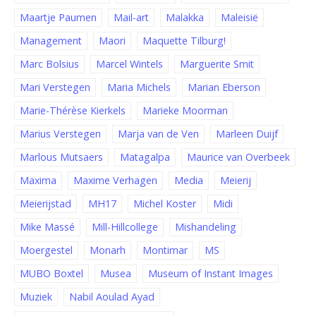
Maartje Paumen
Mail-art
Malakka
Maleisië
Management
Maori
Maquette Tilburg!
Marc Bolsius
Marcel Wintels
Marguerite Smit
Mari Verstegen
Maria Michels
Marian Eberson
Marie-Thérèse Kierkels
Marieke Moorman
Marius Verstegen
Marja van de Ven
Marleen Duijf
Marlous Mutsaers
Matagalpa
Maurice van Overbeek
Maxima
Maxime Verhagen
Media
Meierij
Meierijstad
MH17
Michel Koster
Midi
Mike Massé
Mill-Hillcollege
Mishandeling
Moergestel
Monarh
Montimar
MS
MUBO Boxtel
Musea
Museum of Instant Images
Muziek
Nabil Aoulad Ayad