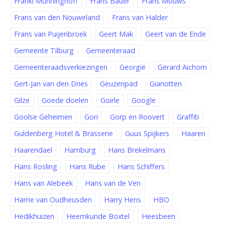
Franki Münninghoff
Frans Bauer
Frans Mouws
Frans van den Nouweland
Frans van Halder
Frans van Puijenbroek
Geert Mak
Geert van de Ende
Gemeente Tilburg
Gemeenteraad
Gemeenteraadsverkiezingen
Georgië
Gerard Aichorn
Gert-Jan van den Dries
Geuzenpad
Gianotten
Gilze
Goede doelen
Goirle
Google
Goolse Geheimen
Gori
Gorp en Roovert
Graffiti
Guldenberg Hotel & Brasserie
Guus Spijkers
Haaren
Haarendael
Hamburg
Hans Brekelmans
Hans Rosling
Hans Rube
Hans Schiffers
Hans van Alebeek
Hans van de Ven
Harrie van Oudheusden
Harry Hens
HBO
Hedikhuizen
Heemkunde Boxtel
Heesbeen