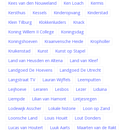
Kees van den Nouweland
Ken Loach
Kermis
Kersthuis
Kessels
Kinderopvang
Kinderstad
Klein Tilburg
Klokkenluiders
Knack
Koning Willem II College
Koningsdag
Koningshoeven
Kraanvensche Heide
Kropholler
Kruikenstad
Kunst
Kunst op Stapel
Land van Heusden en Altena
Land van Kleef
Landgoed De Hoevens
Landgoed De Utrecht
Langstraat TV
Lauran Wijffels
Leemputten
Leijhoeve
Leraren
Lesbos
Lezer
Liduina
Liempde
Lilian van Hamont
Lintjesregen
Lodewijk Asscher
Lokale historie
Loon op Zand
Loonsche Land
Louis Houët
Lout Donders
Lucas van Houtert
Luuk Aarts
Maarten van de Rakt