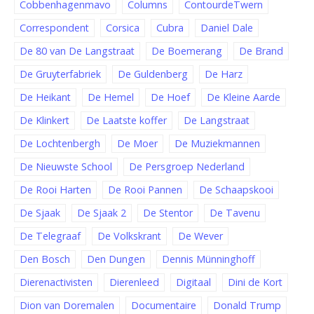
Cobbenhagenmavo
Columns
ContourdeTwern
Correspondent
Corsica
Cubra
Daniel Dale
De 80 van De Langstraat
De Boemerang
De Brand
De Gruyterfabriek
De Guldenberg
De Harz
De Heikant
De Hemel
De Hoef
De Kleine Aarde
De Klinkert
De Laatste koffer
De Langstraat
De Lochtenbergh
De Moer
De Muziekmannen
De Nieuwste School
De Persgroep Nederland
De Rooi Harten
De Rooi Pannen
De Schaapskooi
De Sjaak
De Sjaak 2
De Stentor
De Tavenu
De Telegraaf
De Volkskrant
De Wever
Den Bosch
Den Dungen
Dennis Münninghoff
Dierenactivisten
Dierenleed
Digitaal
Dini de Kort
Dion van Doremalen
Documentaire
Donald Trump