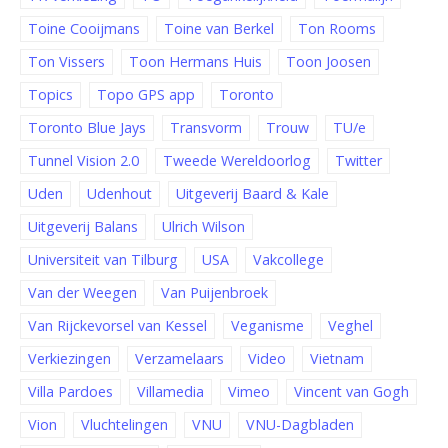
Toine Cooijmans
Toine van Berkel
Ton Rooms
Ton Vissers
Toon Hermans Huis
Toon Joosen
Topics
Topo GPS app
Toronto
Toronto Blue Jays
Transvorm
Trouw
TU/e
Tunnel Vision 2.0
Tweede Wereldoorlog
Twitter
Uden
Udenhout
Uitgeverij Baard & Kale
Uitgeverij Balans
Ulrich Wilson
Universiteit van Tilburg
USA
Vakcollege
Van der Weegen
Van Puijenbroek
Van Rijckevorsel van Kessel
Veganisme
Veghel
Verkiezingen
Verzamelaars
Video
Vietnam
Villa Pardoes
Villamedia
Vimeo
Vincent van Gogh
Vion
Vluchtelingen
VNU
VNU-Dagbladen