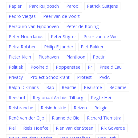
Papier
Park Ruijbosch
Parool
Patrick Guitjens
Pedro Viegas
Peer van de Voort
Persburo van Eijndhoven
Peter de Koning
Peter Noordanus
Peter Stigter
Peter van de Wiel
Petra Robben
Philip Eijlander
Piet Bakker
Pieter Klein
Piushaven
Plantloon
Poetin
Politiek
Poolheld
Poppenstee
Pr
Prise d'Eau
Privacy
Project Schoolkrant
Protest
PvdA
Ralph Dikmans
Rap
Reactie
Realisme
Reclame
Reeshof
Regionaal Archief Tilburg
Regte Hei
Reisbranche
Reisindustrie
Reizen
Religie
René van der Gijp
Rianne de Bie
Richard Tiemstra
Riel
Riels Hoefke
Rien van der Steen
Rik Goverde