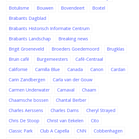
Botulisme
Bouwen
Bovendeert
Boxtel
Brabants Dagblad
Brabants Historisch Informatie Centrum
Brabants Landschap
Breaking news
Brigit Groeneveld
Broeders Goedemoord
Brugklas
Bruin café
Burgemeesters
Café-Centraal
Californië
Camilla Blue
Canada
Canon
Cardan
Carin Zandbergen
Carla van der Gouw
Carmen Underwater
Carnaval
Chaam
Chaamsche bossen
Chantal Berber
Charles Aerssens
Charles Dams
Cheryl Strayed
Chris De Stoop
Christ van Eekelen
Cito
Classic Park
Club A Capella
CNN
Cobbenhagen