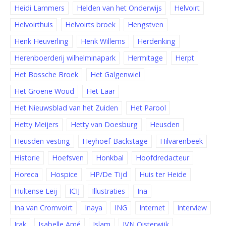
Heidi Lammers
Helden van het Onderwijs
Helvoirt
Helvoirthuis
Helvoirts broek
Hengstven
Henk Heuverling
Henk Willems
Herdenking
Herenboerderij wilhelminapark
Hermitage
Herpt
Het Bossche Broek
Het Galgenwiel
Het Groene Woud
Het Laar
Het Nieuwsblad van het Zuiden
Het Parool
Hetty Meijers
Hetty van Doesburg
Heusden
Heusden-vesting
Heyhoef-Backstage
Hilvarenbeek
Historie
Hoefsven
Honkbal
Hoofdredacteur
Horeca
Hospice
HP/De Tijd
Huis ter Heide
Hultense Leij
ICIJ
Illustraties
Ina
Ina van Cromvoirt
Inaya
ING
Internet
Interview
Irak
Isabelle Amé
Islam
IVN Oisterwijk