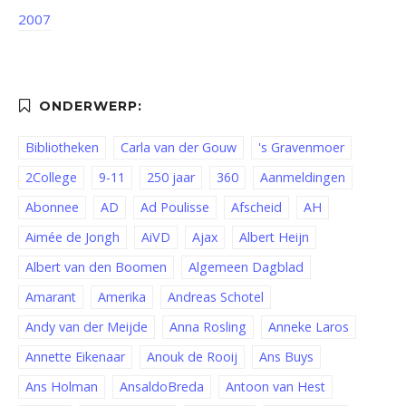
2007
Bibliotheken
Carla van der Gouw
's Gravenmoer
2College
9-11
250 jaar
360
Aanmeldingen
Abonnee
AD
Ad Poulisse
Afscheid
AH
Aimée de Jongh
AiVD
Ajax
Albert Heijn
Albert van den Boomen
Algemeen Dagblad
Amarant
Amerika
Andreas Schotel
Andy van der Meijde
Anna Rosling
Anneke Laros
Annette Eikenaar
Anouk de Rooij
Ans Buys
Ans Holman
AnsaldoBreda
Antoon van Hest