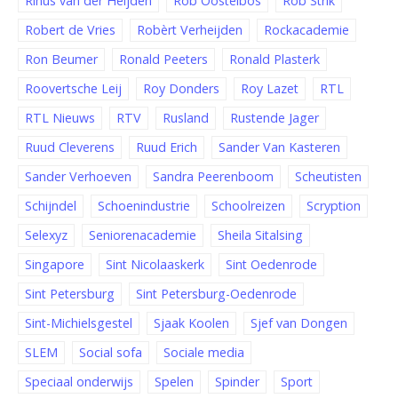
Rinus van der Heijden
Rob Oostelbos
Rob Strik
Robert de Vries
Robèrt Verheijden
Rockacademie
Ron Beumer
Ronald Peeters
Ronald Plasterk
Roovertsche Leij
Roy Donders
Roy Lazet
RTL
RTL Nieuws
RTV
Rusland
Rustende Jager
Ruud Cleverens
Ruud Erich
Sander Van Kasteren
Sander Verhoeven
Sandra Peerenboom
Scheutisten
Schijndel
Schoenindustrie
Schoolreizen
Scryption
Selexyz
Seniorenacademie
Sheila Sitalsing
Singapore
Sint Nicolaaskerk
Sint Oedenrode
Sint Petersburg
Sint Petersburg-Oedenrode
Sint-Michielsgestel
Sjaak Koolen
Sjef van Dongen
SLEM
Social sofa
Sociale media
Speciaal onderwijs
Spelen
Spinder
Sport