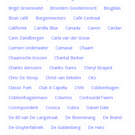
Brigit Groeneveld
Broeders Goedemoord
Brugklas
Bruin café
Burgemeesters
Café-Centraal
Californië
Camilla Blue
Canada
Canon
Cardan
Carin Zandbergen
Carla van der Gouw
Carmen Underwater
Carnaval
Chaam
Chaamsche bossen
Chantal Berber
Charles Aerssens
Charles Dams
Cheryl Strayed
Chris De Stoop
Christ van Eekelen
Cito
Classic Park
Club A Capella
CNN
Cobbenhagen
Cobbenhagenmavo
Columns
ContourdeTwern
Correspondent
Corsica
Cubra
Daniel Dale
De 80 van De Langstraat
De Boemerang
De Brand
De Gruyterfabriek
De Guldenberg
De Harz