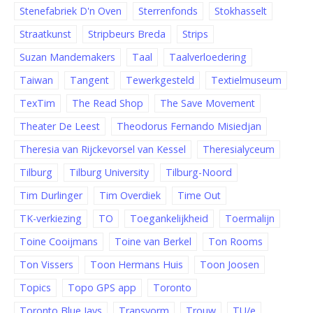
Stenefabriek D'n Oven
Sterrenfonds
Stokhasselt
Straatkunst
Stripbeurs Breda
Strips
Suzan Mandemakers
Taal
Taalverloedering
Taiwan
Tangent
Tewerkgesteld
Textielmuseum
TexTim
The Read Shop
The Save Movement
Theater De Leest
Theodorus Fernando Misiedjan
Theresia van Rijckevorsel van Kessel
Theresialyceum
Tilburg
Tilburg University
Tilburg-Noord
Tim Durlinger
Tim Overdiek
Time Out
TK-verkiezing
TO
Toegankelijkheid
Toermalijn
Toine Cooijmans
Toine van Berkel
Ton Rooms
Ton Vissers
Toon Hermans Huis
Toon Joosen
Topics
Topo GPS app
Toronto
Toronto Blue Jays
Transvorm
Trouw
TU/e