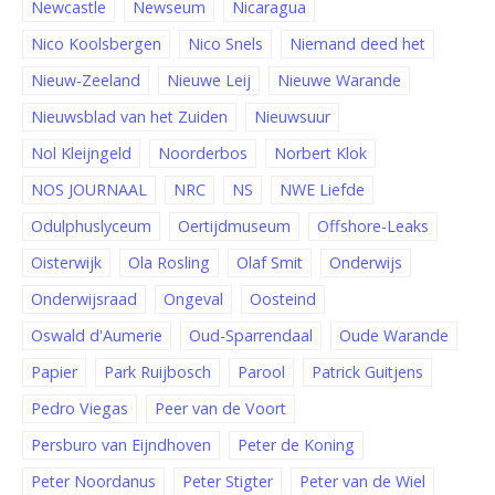
Newcastle
Newseum
Nicaragua
Nico Koolsbergen
Nico Snels
Niemand deed het
Nieuw-Zeeland
Nieuwe Leij
Nieuwe Warande
Nieuwsblad van het Zuiden
Nieuwsuur
Nol Kleijngeld
Noorderbos
Norbert Klok
NOS JOURNAAL
NRC
NS
NWE Liefde
Odulphuslyceum
Oertijdmuseum
Offshore-Leaks
Oisterwijk
Ola Rosling
Olaf Smit
Onderwijs
Onderwijsraad
Ongeval
Oosteind
Oswald d'Aumerie
Oud-Sparrendaal
Oude Warande
Papier
Park Ruijbosch
Parool
Patrick Guitjens
Pedro Viegas
Peer van de Voort
Persburo van Eijndhoven
Peter de Koning
Peter Noordanus
Peter Stigter
Peter van de Wiel