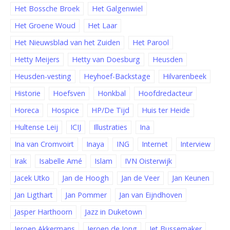
Het Bossche Broek
Het Galgenwiel
Het Groene Woud
Het Laar
Het Nieuwsblad van het Zuiden
Het Parool
Hetty Meijers
Hetty van Doesburg
Heusden
Heusden-vesting
Heyhoef-Backstage
Hilvarenbeek
Historie
Hoefsven
Honkbal
Hoofdredacteur
Horeca
Hospice
HP/De Tijd
Huis ter Heide
Hultense Leij
ICIJ
Illustraties
Ina
Ina van Cromvoirt
Inaya
ING
Internet
Interview
Irak
Isabelle Amé
Islam
IVN Oisterwijk
Jacek Utko
Jan de Hoogh
Jan de Veer
Jan Keunen
Jan Ligthart
Jan Pommer
Jan van Eijndhoven
Jasper Harthoorn
Jazz in Duketown
Jeroen Akkermans
Jeroen de Jong
Jet Bussemaker