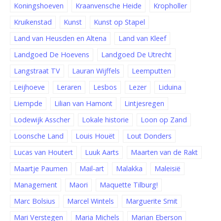
Koningshoeven
Kraanvensche Heide
Kropholler
Kruikenstad
Kunst
Kunst op Stapel
Land van Heusden en Altena
Land van Kleef
Landgoed De Hoevens
Landgoed De Utrecht
Langstraat TV
Lauran Wijffels
Leemputten
Leijhoeve
Leraren
Lesbos
Lezer
Liduina
Liempde
Lilian van Hamont
Lintjesregen
Lodewijk Asscher
Lokale historie
Loon op Zand
Loonsche Land
Louis Houët
Lout Donders
Lucas van Houtert
Luuk Aarts
Maarten van de Rakt
Maartje Paumen
Mail-art
Malakka
Maleisië
Management
Maori
Maquette Tilburg!
Marc Bolsius
Marcel Wintels
Marguerite Smit
Mari Verstegen
Maria Michels
Marian Eberson