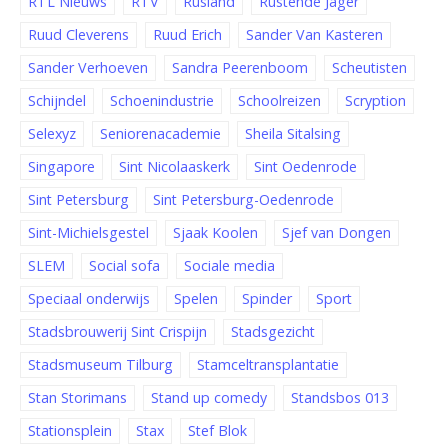
RTL Nieuws
RTV
Rusland
Rustende Jager
Ruud Cleverens
Ruud Erich
Sander Van Kasteren
Sander Verhoeven
Sandra Peerenboom
Scheutisten
Schijndel
Schoenindustrie
Schoolreizen
Scryption
Selexyz
Seniorenacademie
Sheila Sitalsing
Singapore
Sint Nicolaaskerk
Sint Oedenrode
Sint Petersburg
Sint Petersburg-Oedenrode
Sint-Michielsgestel
Sjaak Koolen
Sjef van Dongen
SLEM
Social sofa
Sociale media
Speciaal onderwijs
Spelen
Spinder
Sport
Stadsbrouwerij Sint Crispijn
Stadsgezicht
Stadsmuseum Tilburg
Stamceltransplantatie
Stan Storimans
Stand up comedy
Standsbos 013
Stationsplein
Stax
Stef Blok