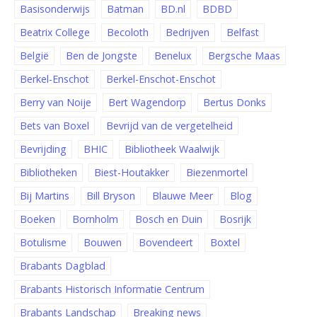
Basisonderwijs
Batman
BD.nl
BDBD
Beatrix College
Becoloth
Bedrijven
Belfast
België
Ben de Jongste
Benelux
Bergsche Maas
Berkel-Enschot
Berkel-Enschot-Enschot
Berry van Noije
Bert Wagendorp
Bertus Donks
Bets van Boxel
Bevrijd van de vergetelheid
Bevrijding
BHIC
Bibliotheek Waalwijk
Bibliotheken
Biest-Houtakker
Biezenmortel
Bij Martins
Bill Bryson
Blauwe Meer
Blog
Boeken
Bornholm
Bosch en Duin
Bosrijk
Botulisme
Bouwen
Bovendeert
Boxtel
Brabants Dagblad
Brabants Historisch Informatie Centrum
Brabants Landschap
Breaking news