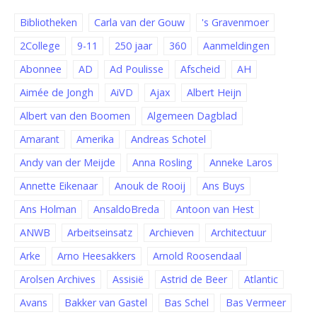
Bibliotheken
Carla van der Gouw
's Gravenmoer
2College
9-11
250 jaar
360
Aanmeldingen
Abonnee
AD
Ad Poulisse
Afscheid
AH
Aimée de Jongh
AiVD
Ajax
Albert Heijn
Albert van den Boomen
Algemeen Dagblad
Amarant
Amerika
Andreas Schotel
Andy van der Meijde
Anna Rosling
Anneke Laros
Annette Eikenaar
Anouk de Rooij
Ans Buys
Ans Holman
AnsaldoBreda
Antoon van Hest
ANWB
Arbeitseinsatz
Archieven
Architectuur
Arke
Arno Heesakkers
Arnold Roosendaal
Arolsen Archives
Assisië
Astrid de Beer
Atlantic
Avans
Bakker van Gastel
Bas Schel
Bas Vermeer