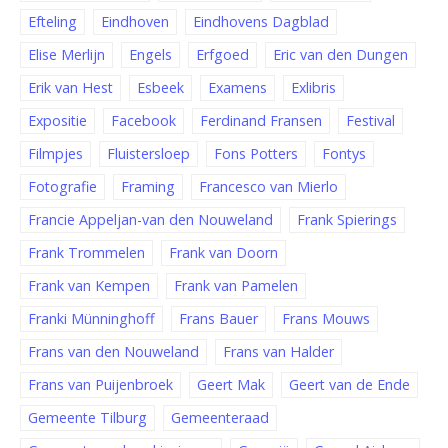
Efteling
Eindhoven
Eindhovens Dagblad
Elise Merlijn
Engels
Erfgoed
Eric van den Dungen
Erik van Hest
Esbeek
Examens
Exlibris
Expositie
Facebook
Ferdinand Fransen
Festival
Filmpjes
Fluistersloep
Fons Potters
Fontys
Fotografie
Framing
Francesco van Mierlo
Francie Appeljan-van den Nouweland
Frank Spierings
Frank Trommelen
Frank van Doorn
Frank van Kempen
Frank van Pamelen
Franki Münninghoff
Frans Bauer
Frans Mouws
Frans van den Nouweland
Frans van Halder
Frans van Puijenbroek
Geert Mak
Geert van de Ende
Gemeente Tilburg
Gemeenteraad