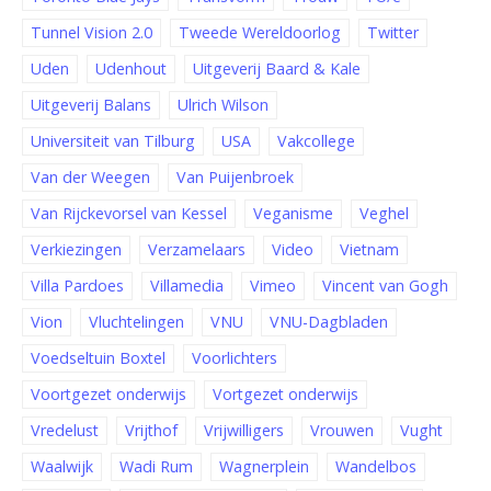
Tunnel Vision 2.0
Tweede Wereldoorlog
Twitter
Uden
Udenhout
Uitgeverij Baard & Kale
Uitgeverij Balans
Ulrich Wilson
Universiteit van Tilburg
USA
Vakcollege
Van der Weegen
Van Puijenbroek
Van Rijckevorsel van Kessel
Veganisme
Veghel
Verkiezingen
Verzamelaars
Video
Vietnam
Villa Pardoes
Villamedia
Vimeo
Vincent van Gogh
Vion
Vluchtelingen
VNU
VNU-Dagbladen
Voedseltuin Boxtel
Voorlichters
Voortgezet onderwijs
Vortgezet onderwijs
Vredelust
Vrijthof
Vrijwilligers
Vrouwen
Vught
Waalwijk
Wadi Rum
Wagnerplein
Wandelbos