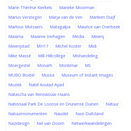
Marie-Thérèse Kierkels
Marieke Moorman
Marius Verstegen
Marja van de Ven
Marleen Duijf
Marlous Mutsaers
Matagalpa
Maurice van Overbeek
Maxima
Maxime Verhagen
Media
Meierij
Meierijstad
MH17
Michel Koster
Midi
Mike Massé
Mill-Hillcollege
Mishandeling
Moergestel
Monarh
Montimar
MS
MUBO Boxtel
Musea
Museum of Instant Images
Muziek
Nabil Aoulad Ayad
Natascha van Renswouw-Haans
Nationaal Park De Loonse en Drunense Duinen
Natuur
Natuurmonumenten
Naudet
Nazi-Duitsland
Nazidesign
Nel van Doorn
Netwerkwandelingen