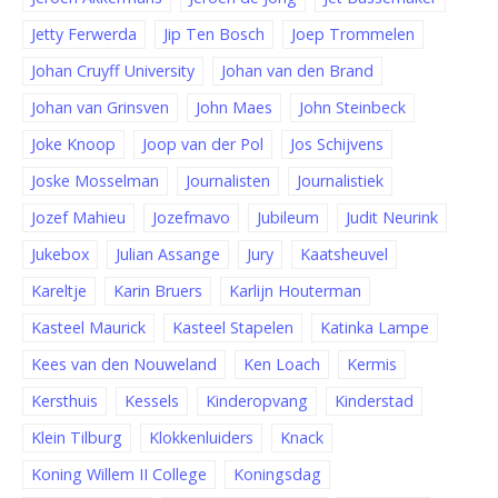
Jetty Ferwerda
Jip Ten Bosch
Joep Trommelen
Johan Cruyff University
Johan van den Brand
Johan van Grinsven
John Maes
John Steinbeck
Joke Knoop
Joop van der Pol
Jos Schijvens
Joske Mosselman
Journalisten
Journalistiek
Jozef Mahieu
Jozefmavo
Jubileum
Judit Neurink
Jukebox
Julian Assange
Jury
Kaatsheuvel
Kareltje
Karin Bruers
Karlijn Houterman
Kasteel Maurick
Kasteel Stapelen
Katinka Lampe
Kees van den Nouweland
Ken Loach
Kermis
Kersthuis
Kessels
Kinderopvang
Kinderstad
Klein Tilburg
Klokkenluiders
Knack
Koning Willem II College
Koningsdag