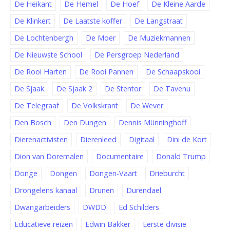
De Heikant
De Hemel
De Hoef
De Kleine Aarde
De Klinkert
De Laatste koffer
De Langstraat
De Lochtenbergh
De Moer
De Muziekmannen
De Nieuwste School
De Persgroep Nederland
De Rooi Harten
De Rooi Pannen
De Schaapskooi
De Sjaak
De Sjaak 2
De Stentor
De Tavenu
De Telegraaf
De Volkskrant
De Wever
Den Bosch
Den Dungen
Dennis Münninghoff
Dierenactivisten
Dierenleed
Digitaal
Dini de Kort
Dion van Doremalen
Documentaire
Donald Trump
Donge
Dongen
Dongen-Vaart
Drieburcht
Drongelens kanaal
Drunen
Durendael
Dwangarbeiders
DWDD
Ed Schilders
Educatieve reizen
Edwin Bakker
Eerste divisie