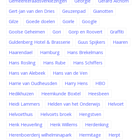
Gemeenteraadsverkiezingen
Georgië
Gerard Aichorn
Gert-Jan van den Dries
Geuzenpad
Gianotten
Gilze
Goede doelen
Goirle
Google
Goolse Geheimen
Gori
Gorp en Roovert
Graffiti
Guldenberg Hotel & Brasserie
Guus Spijkers
Haaren
Haarendael
Hamburg
Hans Brekelmans
Hans Rosling
Hans Rube
Hans Schiffers
Hans van Alebeek
Hans van de Ven
Harrie van Oudheusden
Harry Hens
HBO
Hedikhuizen
Heemkunde Boxtel
Heesbeen
Heidi Lammers
Helden van het Onderwijs
Helvoirt
Helvoirthuis
Helvoirts broek
Hengstven
Henk Heuverling
Henk Willems
Herdenking
Herenboerderij wilhelminapark
Hermitage
Herpt