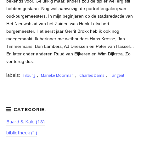
bekends voor. Gelukkig maar, anders zou de tijd er wel erg stil
hebben gestaan. Nog wel aanwezig: de portrettengalerij van
oud-burgemeesters. In mijn beginjaren op de stadsredactie van
Het Nieuwsblad van het Zuiden was Henk Letschert
burgemeester. Het eerst jaar Gerrit Brokx heb ik ook nog
meegemaakt. Ik herinner me wethouders Hans Krosse, Jan
Timmermans, Ben Lambers, Ad Driessen en Peter van Hassel…
En later onder anderen Ruud van Eijkeren en Wim Dijkstra. Zo
ver terug dus.
labels:
,
,
,
Tilburg
Marieke Moorman
Charles Dams
Tangent
Baard & Kale (18)
bibliotheek (1)