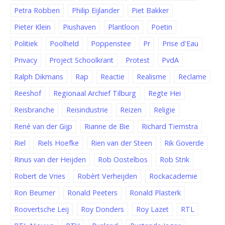
Petra Robben
Philip Eijlander
Piet Bakker
Pieter Klein
Piushaven
Plantloon
Poetin
Politiek
Poolheld
Poppenstee
Pr
Prise d'Eau
Privacy
Project Schoolkrant
Protest
PvdA
Ralph Dikmans
Rap
Reactie
Realisme
Reclame
Reeshof
Regionaal Archief Tilburg
Regte Hei
Reisbranche
Reisindustrie
Reizen
Religie
René van der Gijp
Rianne de Bie
Richard Tiemstra
Riel
Riels Hoefke
Rien van der Steen
Rik Goverde
Rinus van der Heijden
Rob Oostelbos
Rob Strik
Robert de Vries
Robèrt Verheijden
Rockacademie
Ron Beumer
Ronald Peeters
Ronald Plasterk
Roovertsche Leij
Roy Donders
Roy Lazet
RTL