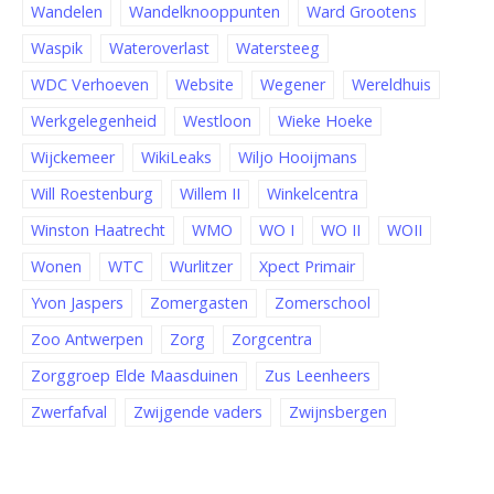
Wandelen
Wandelknooppunten
Ward Grootens
Waspik
Wateroverlast
Watersteeg
WDC Verhoeven
Website
Wegener
Wereldhuis
Werkgelegenheid
Westloon
Wieke Hoeke
Wijckemeer
WikiLeaks
Wiljo Hooijmans
Will Roestenburg
Willem II
Winkelcentra
Winston Haatrecht
WMO
WO I
WO II
WOII
Wonen
WTC
Wurlitzer
Xpect Primair
Yvon Jaspers
Zomergasten
Zomerschool
Zoo Antwerpen
Zorg
Zorgcentra
Zorggroep Elde Maasduinen
Zus Leenheers
Zwerfafval
Zwijgende vaders
Zwijnsbergen