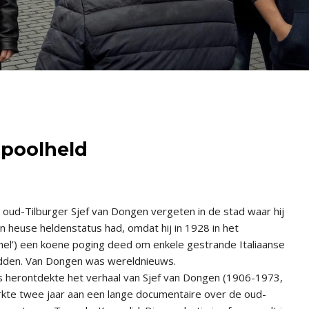
 poolheld
 oud-Tilbur­ger Sjef van Dongen vergeten in de stad waar hij
een heuse heldenstatus had, omdat hij in 1928 in het
hel’) een koene poging deed om enkele gestrande Italiaanse
edden. Van Don­gen was wereldnieuws.
herontdekte het verhaal van Sjef van Dongen (1906-1973,
erkte twee jaar aan een lange documentaire over de oud-