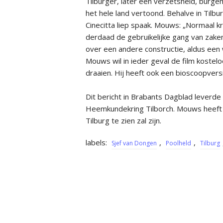
Tilburger, later een verzets­held, burg
het hele land ver­toond. Behalve in Til
Cinecitta liep spaak. Mouws: „Normaal kri
derdaad de gebruikelijke gang van zaken 
over een andere construc­tie, aldus ee
Mouws wil in ieder geval de film kostelo
draaien. Hij heeft ook een bioscoopvers
Dit bericht in Brabants Dagblad lever
Heemkundekring Tilborch. Mouws heeft 
Tilburg te zien zal zijn.
labels:
,
,
Sjef van Dongen
Poolheld
Tilburg