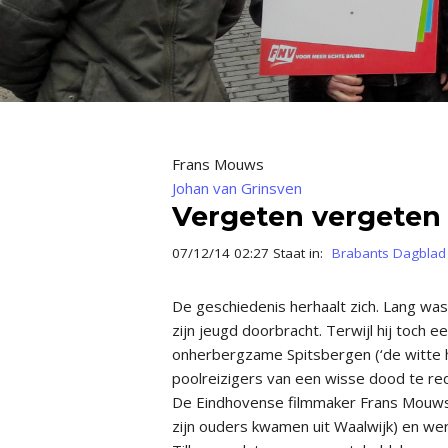
Frans Mouws
Johan van Grinsven
Vergeten vergeten
07/12/14 02:27 Staat in:
Brabants Dagblad
De geschiedenis her­haalt zich. Lang was
zijn jeugd door­bracht. Terwijl hij toch 
onherbergzame Spits­bergen (‘de witte 
poolreizigers van een wisse dood te r
De Eindhovense filmmaker Frans Mouws 
zijn ouders kwamen uit Waal­wijk) en w