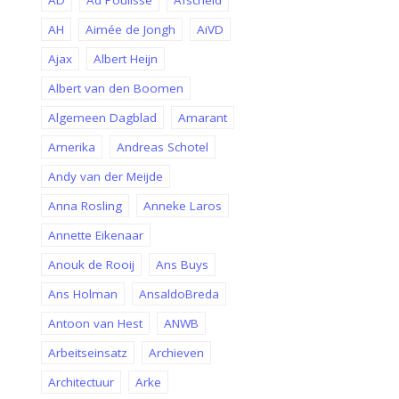
AD
Ad Poulisse
Afscheid
AH
Aimée de Jongh
AiVD
Ajax
Albert Heijn
Albert van den Boomen
Algemeen Dagblad
Amarant
Amerika
Andreas Schotel
Andy van der Meijde
Anna Rosling
Anneke Laros
Annette Eikenaar
Anouk de Rooij
Ans Buys
Ans Holman
AnsaldoBreda
Antoon van Hest
ANWB
Arbeitseinsatz
Archieven
Architectuur
Arke