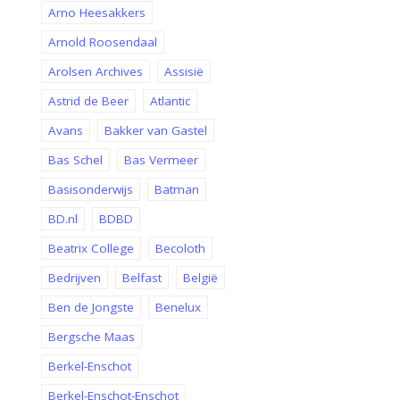
Arno Heesakkers
Arnold Roosendaal
Arolsen Archives
Assisië
Astrid de Beer
Atlantic
Avans
Bakker van Gastel
Bas Schel
Bas Vermeer
Basisonderwijs
Batman
BD.nl
BDBD
Beatrix College
Becoloth
Bedrijven
Belfast
België
Ben de Jongste
Benelux
Bergsche Maas
Berkel-Enschot
Berkel-Enschot-Enschot