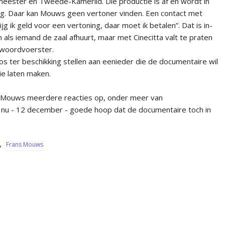
emeester en Twee­de-Kamerlid. Die productie is af en wordt in
burg. Daar kan Mouws geen vertoner vin­den. Een contact met
jg ik geld voor een vertoning, daar moet ik betalen”. Dat is in­
als iemand de zaal af­huurt, maar met Cinecitta valt te praten
n woordvoerster.
os ter beschikking stellen aan eenieder die de documentai­re wil
ie laten maken.
de Mouws meerdere reacties op, onder meer van
nu - 12 december - goede hoop dat de documentaire toch in
,
Frans Mouws