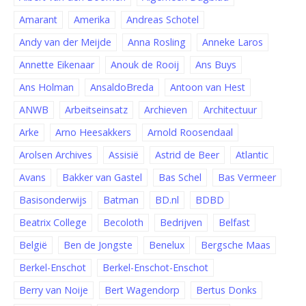
Amarant
Amerika
Andreas Schotel
Andy van der Meijde
Anna Rosling
Anneke Laros
Annette Eikenaar
Anouk de Rooij
Ans Buys
Ans Holman
AnsaldoBreda
Antoon van Hest
ANWB
Arbeitseinsatz
Archieven
Architectuur
Arke
Arno Heesakkers
Arnold Roosendaal
Arolsen Archives
Assisië
Astrid de Beer
Atlantic
Avans
Bakker van Gastel
Bas Schel
Bas Vermeer
Basisonderwijs
Batman
BD.nl
BDBD
Beatrix College
Becoloth
Bedrijven
Belfast
België
Ben de Jongste
Benelux
Bergsche Maas
Berkel-Enschot
Berkel-Enschot-Enschot
Berry van Noije
Bert Wagendorp
Bertus Donks