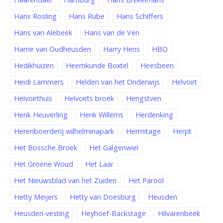
Hans Rosling
Hans Rube
Hans Schiffers
Hans van Alebeek
Hans van de Ven
Harrie van Oudheusden
Harry Hens
HBO
Hedikhuizen
Heemkunde Boxtel
Heesbeen
Heidi Lammers
Helden van het Onderwijs
Helvoirt
Helvoirthuis
Helvoirts broek
Hengstven
Henk Heuverling
Henk Willems
Herdenking
Herenboerderij wilhelminapark
Hermitage
Herpt
Het Bossche Broek
Het Galgenwiel
Het Groene Woud
Het Laar
Het Nieuwsblad van het Zuiden
Het Parool
Hetty Meijers
Hetty van Doesburg
Heusden
Heusden-vesting
Heyhoef-Backstage
Hilvarenbeek