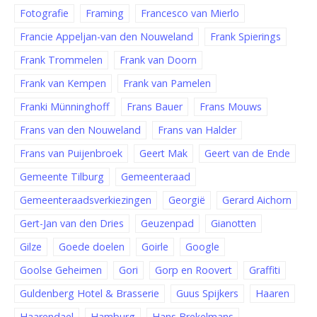
Fotografie
Framing
Francesco van Mierlo
Francie Appeljan-van den Nouweland
Frank Spierings
Frank Trommelen
Frank van Doorn
Frank van Kempen
Frank van Pamelen
Franki Münninghoff
Frans Bauer
Frans Mouws
Frans van den Nouweland
Frans van Halder
Frans van Puijenbroek
Geert Mak
Geert van de Ende
Gemeente Tilburg
Gemeenteraad
Gemeenteraadsverkiezingen
Georgië
Gerard Aichorn
Gert-Jan van den Dries
Geuzenpad
Gianotten
Gilze
Goede doelen
Goirle
Google
Goolse Geheimen
Gori
Gorp en Roovert
Graffiti
Guldenberg Hotel & Brasserie
Guus Spijkers
Haaren
Haarendael
Hamburg
Hans Brekelmans