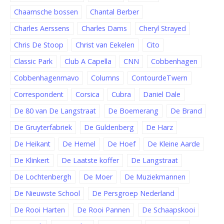
Chaamsche bossen
Chantal Berber
Charles Aerssens
Charles Dams
Cheryl Strayed
Chris De Stoop
Christ van Eekelen
Cito
Classic Park
Club A Capella
CNN
Cobbenhagen
Cobbenhagenmavo
Columns
ContourdeTwern
Correspondent
Corsica
Cubra
Daniel Dale
De 80 van De Langstraat
De Boemerang
De Brand
De Gruyterfabriek
De Guldenberg
De Harz
De Heikant
De Hemel
De Hoef
De Kleine Aarde
De Klinkert
De Laatste koffer
De Langstraat
De Lochtenbergh
De Moer
De Muziekmannen
De Nieuwste School
De Persgroep Nederland
De Rooi Harten
De Rooi Pannen
De Schaapskooi