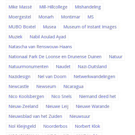
Mike Massé
Mill-Hillcollege
Mishandeling
Moergestel
Monarh
Montimar
MS
MUBO Boxtel
Musea
Museum of Instant Images
Muziek
Nabil Aoulad Ayad
Natascha van Renswouw-Haans
Nationaal Park De Loonse en Drunense Duinen
Natuur
Natuurmonumenten
Naudet
Nazi-Duitsland
Nazidesign
Nel van Doorn
Netwerkwandelingen
Newcastle
Newseum
Nicaragua
Nico Koolsbergen
Nico Snels
Niemand deed het
Nieuw-Zeeland
Nieuwe Leij
Nieuwe Warande
Nieuwsblad van het Zuiden
Nieuwsuur
Nol Kleijngeld
Noorderbos
Norbert Klok