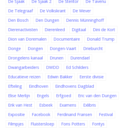
De Sjaak
De Sjaak 2
De Stentor
De Tavenu
De Telegraaf
De Volkskrant
De Wever
Den Bosch
Den Dungen
Dennis Münninghoff
Dierenactivisten
Dierenleed
Digitaal
Dini de Kort
Dion van Doremalen
Documentaire
Donald Trump
Donge
Dongen
Dongen-Vaart
Drieburcht
Drongelens kanaal
Drunen
Durendael
Dwangarbeiders
DWDD
Ed Schilders
Educatieve reizen
Edwin Bakker
Eerste divisie
Efteling
Eindhoven
Eindhovens Dagblad
Elise Merlijn
Engels
Erfgoed
Eric van den Dungen
Erik van Hest
Esbeek
Examens
Exlibris
Expositie
Facebook
Ferdinand Fransen
Festival
Filmpjes
Fluistersloep
Fons Potters
Fontys