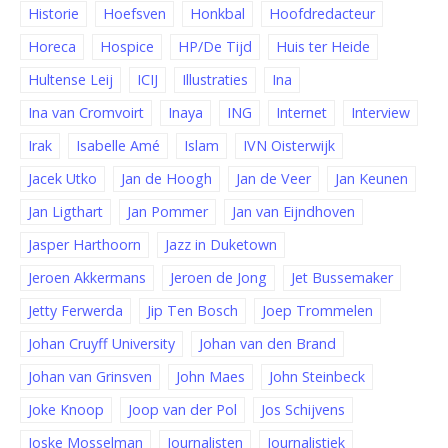
Historie
Hoefsven
Honkbal
Hoofdredacteur
Horeca
Hospice
HP/De Tijd
Huis ter Heide
Hultense Leij
ICIJ
Illustraties
Ina
Ina van Cromvoirt
Inaya
ING
Internet
Interview
Irak
Isabelle Amé
Islam
IVN Oisterwijk
Jacek Utko
Jan de Hoogh
Jan de Veer
Jan Keunen
Jan Ligthart
Jan Pommer
Jan van Eijndhoven
Jasper Harthoorn
Jazz in Duketown
Jeroen Akkermans
Jeroen de Jong
Jet Bussemaker
Jetty Ferwerda
Jip Ten Bosch
Joep Trommelen
Johan Cruyff University
Johan van den Brand
Johan van Grinsven
John Maes
John Steinbeck
Joke Knoop
Joop van der Pol
Jos Schijvens
Joske Mosselman
Journalisten
Journalistiek