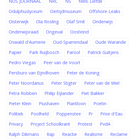
NOS JOURNAAL
NRC
NS
NWE Liefde
Odulphuslyceum
Oertijdmuseum
Offshore-Leaks
Oisterwijk
Ola Rosling
Olaf Smit
Onderwijs
Onderwijsraad
Ongeval
Oosteind
Oswald d'Aumerie
Oud-Sparrendaal
Oude Warande
Papier
Park Ruijbosch
Parool
Patrick Guitjens
Pedro Viegas
Peer van de Voort
Persburo van Eijndhoven
Peter de Koning
Peter Noordanus
Peter Stigter
Peter van de Wiel
Petra Robben
Philip Eijlander
Piet Bakker
Pieter Klein
Piushaven
Plantloon
Poetin
Politiek
Poolheld
Poppenstee
Pr
Prise d'Eau
Privacy
Project Schoolkrant
Protest
PvdA
Ralph Dikmans
Rap
Reactie
Realisme
Reclame