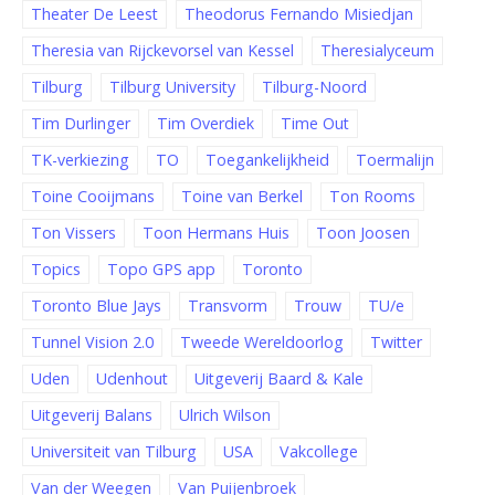
Theater De Leest
Theodorus Fernando Misiedjan
Theresia van Rijckevorsel van Kessel
Theresialyceum
Tilburg
Tilburg University
Tilburg-Noord
Tim Durlinger
Tim Overdiek
Time Out
TK-verkiezing
TO
Toegankelijkheid
Toermalijn
Toine Cooijmans
Toine van Berkel
Ton Rooms
Ton Vissers
Toon Hermans Huis
Toon Joosen
Topics
Topo GPS app
Toronto
Toronto Blue Jays
Transvorm
Trouw
TU/e
Tunnel Vision 2.0
Tweede Wereldoorlog
Twitter
Uden
Udenhout
Uitgeverij Baard & Kale
Uitgeverij Balans
Ulrich Wilson
Universiteit van Tilburg
USA
Vakcollege
Van der Weegen
Van Puijenbroek