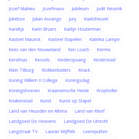
Jozef Mahieu
Jozefmavo
Jubileum
Judit Neurink
Jukebox
Julian Assange
Jury
Kaatsheuvel
Kareltje
Karin Bruers
Karlijn Houterman
Kasteel Maurick
Kasteel Stapelen
Katinka Lampe
Kees van den Nouweland
Ken Loach
Kermis
Kersthuis
Kessels
Kinderopvang
Kinderstad
Klein Tilburg
Klokkenluiders
Knack
Koning Willem II College
Koningsdag
Koningshoeven
Kraanvensche Heide
Kropholler
Kruikenstad
Kunst
Kunst op Stapel
Land van Heusden en Altena
Land van Kleef
Landgoed De Hoevens
Landgoed De Utrecht
Langstraat TV
Lauran Wijffels
Leemputten