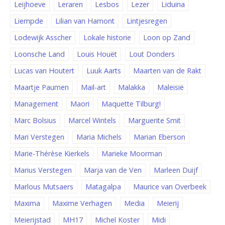
Leijhoeve
Leraren
Lesbos
Lezer
Liduina
Liempde
Lilian van Hamont
Lintjesregen
Lodewijk Asscher
Lokale historie
Loon op Zand
Loonsche Land
Louis Houët
Lout Donders
Lucas van Houtert
Luuk Aarts
Maarten van de Rakt
Maartje Paumen
Mail-art
Malakka
Maleisië
Management
Maori
Maquette Tilburg!
Marc Bolsius
Marcel Wintels
Marguerite Smit
Mari Verstegen
Maria Michels
Marian Eberson
Marie-Thérèse Kierkels
Marieke Moorman
Marius Verstegen
Marja van de Ven
Marleen Duijf
Marlous Mutsaers
Matagalpa
Maurice van Overbeek
Maxima
Maxime Verhagen
Media
Meierij
Meierijstad
MH17
Michel Koster
Midi