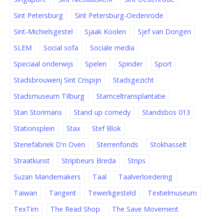
Sint Petersburg
Sint Petersburg-Oedenrode
Sint-Michielsgestel
Sjaak Koolen
Sjef van Dongen
SLEM
Social sofa
Sociale media
Speciaal onderwijs
Spelen
Spinder
Sport
Stadsbrouwerij Sint Crispijn
Stadsgezicht
Stadsmuseum Tilburg
Stamceltransplantatie
Stan Storimans
Stand up comedy
Standsbos 013
Stationsplein
Stax
Stef Blok
Stenefabriek D'n Oven
Sterrenfonds
Stokhasselt
Straatkunst
Stripbeurs Breda
Strips
Suzan Mandemakers
Taal
Taalverloedering
Taiwan
Tangent
Tewerkgesteld
Textielmuseum
TexTim
The Read Shop
The Save Movement