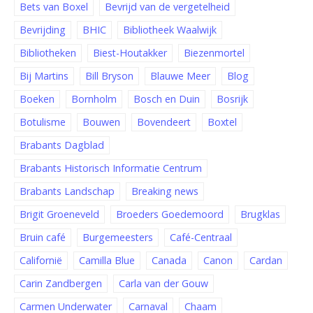
Bets van Boxel
Bevrijd van de vergetelheid
Bevrijding
BHIC
Bibliotheek Waalwijk
Bibliotheken
Biest-Houtakker
Biezenmortel
Bij Martins
Bill Bryson
Blauwe Meer
Blog
Boeken
Bornholm
Bosch en Duin
Bosrijk
Botulisme
Bouwen
Bovendeert
Boxtel
Brabants Dagblad
Brabants Historisch Informatie Centrum
Brabants Landschap
Breaking news
Brigit Groeneveld
Broeders Goedemoord
Brugklas
Bruin café
Burgemeesters
Café-Centraal
Californië
Camilla Blue
Canada
Canon
Cardan
Carin Zandbergen
Carla van der Gouw
Carmen Underwater
Carnaval
Chaam