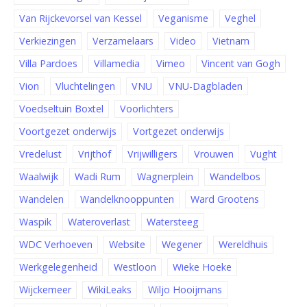
Van Rijckevorsel van Kessel
Veganisme
Veghel
Verkiezingen
Verzamelaars
Video
Vietnam
Villa Pardoes
Villamedia
Vimeo
Vincent van Gogh
Vion
Vluchtelingen
VNU
VNU-Dagbladen
Voedseltuin Boxtel
Voorlichters
Voortgezet onderwijs
Vortgezet onderwijs
Vredelust
Vrijthof
Vrijwilligers
Vrouwen
Vught
Waalwijk
Wadi Rum
Wagnerplein
Wandelbos
Wandelen
Wandelknooppunten
Ward Grootens
Waspik
Wateroverlast
Watersteeg
WDC Verhoeven
Website
Wegener
Wereldhuis
Werkgelegenheid
Westloon
Wieke Hoeke
Wijckemeer
WikiLeaks
Wiljo Hooijmans