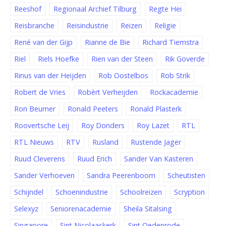
Reeshof
Regionaal Archief Tilburg
Regte Hei
Reisbranche
Reisindustrie
Reizen
Religie
René van der Gijp
Rianne de Bie
Richard Tiemstra
Riel
Riels Hoefke
Rien van der Steen
Rik Goverde
Rinus van der Heijden
Rob Oostelbos
Rob Strik
Robert de Vries
Robèrt Verheijden
Rockacademie
Ron Beumer
Ronald Peeters
Ronald Plasterk
Roovertsche Leij
Roy Donders
Roy Lazet
RTL
RTL Nieuws
RTV
Rusland
Rustende Jager
Ruud Cleverens
Ruud Erich
Sander Van Kasteren
Sander Verhoeven
Sandra Peerenboom
Scheutisten
Schijndel
Schoenindustrie
Schoolreizen
Scryption
Selexyz
Seniorenacademie
Sheila Sitalsing
Singapore
Sint Nicolaaskerk
Sint Oedenrode