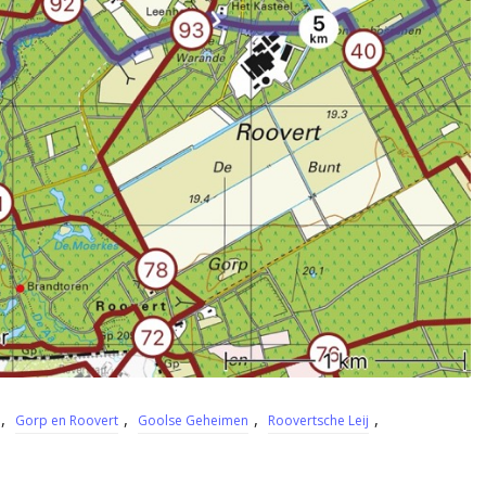
,
,
,
,
Gorp en Roovert
Goolse Geheimen
Roovertsche Leij