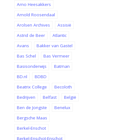
Arno Heesakkers
Arnold Roosendaal
Arolsen Archives
Assisië
Astrid de Beer
Atlantic
Avans
Bakker van Gastel
Bas Schel
Bas Vermeer
Basisonderwijs
Batman
BD.nl
BDBD
Beatrix College
Becoloth
Bedrijven
Belfast
België
Ben de Jongste
Benelux
Bergsche Maas
Berkel-Enschot
Berkel-Enschot-Enschot