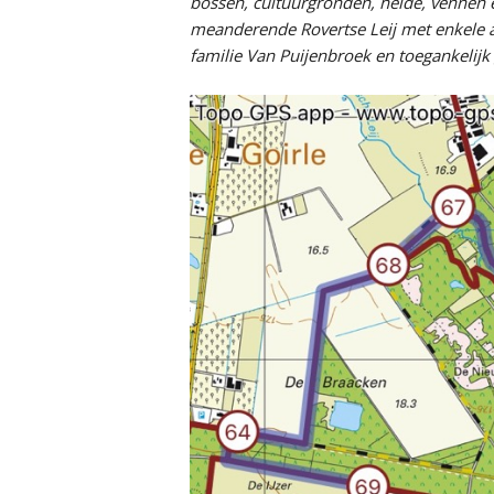
bossen, cultuurgronden, heide, vennen e
meanderende Rovertse Leij met enkele a
familie Van Puijenbroek en toegankelijk