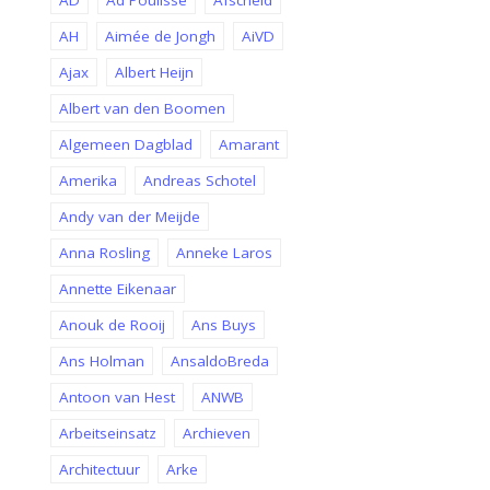
AD
Ad Poulisse
Afscheid
AH
Aimée de Jongh
AiVD
Ajax
Albert Heijn
Albert van den Boomen
Algemeen Dagblad
Amarant
Amerika
Andreas Schotel
Andy van der Meijde
Anna Rosling
Anneke Laros
Annette Eikenaar
Anouk de Rooij
Ans Buys
Ans Holman
AnsaldoBreda
Antoon van Hest
ANWB
Arbeitseinsatz
Archieven
Architectuur
Arke