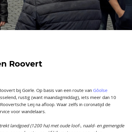
n Roovert
oovert bij Goirle. Op basis van een route van
Gôolse
isselend, rustig (want maandagmiddag), iets meer dan 10
Roovertsche Leij na afloop. Waar zelfs in coronatijd de
ervice voor wandelaars.
trekt landgoed (1200 ha) met oude loof-, naald- en gemengde