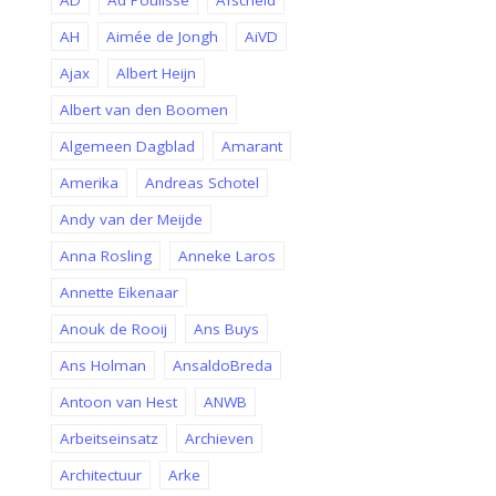
AD
Ad Poulisse
Afscheid
AH
Aimée de Jongh
AiVD
Ajax
Albert Heijn
Albert van den Boomen
Algemeen Dagblad
Amarant
Amerika
Andreas Schotel
Andy van der Meijde
Anna Rosling
Anneke Laros
Annette Eikenaar
Anouk de Rooij
Ans Buys
Ans Holman
AnsaldoBreda
Antoon van Hest
ANWB
Arbeitseinsatz
Archieven
Architectuur
Arke