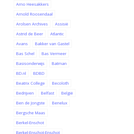
Arno Heesakkers
Arnold Roosendaal
Arolsen Archives
Assisië
Astrid de Beer
Atlantic
Avans
Bakker van Gastel
Bas Schel
Bas Vermeer
Basisonderwijs
Batman
BD.nl
BDBD
Beatrix College
Becoloth
Bedrijven
Belfast
België
Ben de Jongste
Benelux
Bergsche Maas
Berkel-Enschot
Berkel-Enschot-Enschot