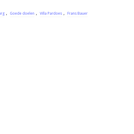
,
,
,
urg
Goede doelen
Villa Pardoes
Frans Bauer