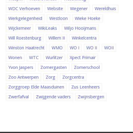
WDC Verhoeven
Website
Wegener
Wereldhuis
Werkgelegenheid
Westloon
Wieke Hoeke
Wijckemeer
WikiLeaks
Wiljo Hooijmans
Will Roestenburg
Willem II
Winkelcentra
Winston Haatrecht
WMO
WO I
WO II
WOII
Wonen
WTC
Wurlitzer
Xpect Primair
Yvon Jaspers
Zomergasten
Zomerschool
Zoo Antwerpen
Zorg
Zorgcentra
Zorggroep Elde Maasduinen
Zus Leenheers
Zwerfafval
Zwijgende vaders
Zwijnsbergen