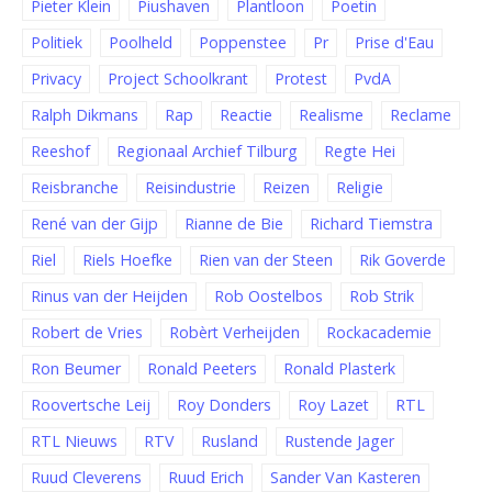
Pieter Klein
Piushaven
Plantloon
Poetin
Politiek
Poolheld
Poppenstee
Pr
Prise d'Eau
Privacy
Project Schoolkrant
Protest
PvdA
Ralph Dikmans
Rap
Reactie
Realisme
Reclame
Reeshof
Regionaal Archief Tilburg
Regte Hei
Reisbranche
Reisindustrie
Reizen
Religie
René van der Gijp
Rianne de Bie
Richard Tiemstra
Riel
Riels Hoefke
Rien van der Steen
Rik Goverde
Rinus van der Heijden
Rob Oostelbos
Rob Strik
Robert de Vries
Robèrt Verheijden
Rockacademie
Ron Beumer
Ronald Peeters
Ronald Plasterk
Roovertsche Leij
Roy Donders
Roy Lazet
RTL
RTL Nieuws
RTV
Rusland
Rustende Jager
Ruud Cleverens
Ruud Erich
Sander Van Kasteren