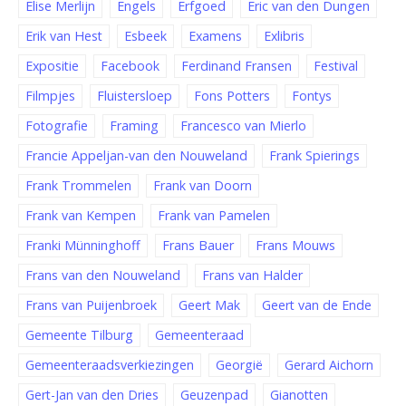
Elise Merlijn
Engels
Erfgoed
Eric van den Dungen
Erik van Hest
Esbeek
Examens
Exlibris
Expositie
Facebook
Ferdinand Fransen
Festival
Filmpjes
Fluistersloep
Fons Potters
Fontys
Fotografie
Framing
Francesco van Mierlo
Francie Appeljan-van den Nouweland
Frank Spierings
Frank Trommelen
Frank van Doorn
Frank van Kempen
Frank van Pamelen
Franki Münninghoff
Frans Bauer
Frans Mouws
Frans van den Nouweland
Frans van Halder
Frans van Puijenbroek
Geert Mak
Geert van de Ende
Gemeente Tilburg
Gemeenteraad
Gemeenteraadsverkiezingen
Georgië
Gerard Aichorn
Gert-Jan van den Dries
Geuzenpad
Gianotten