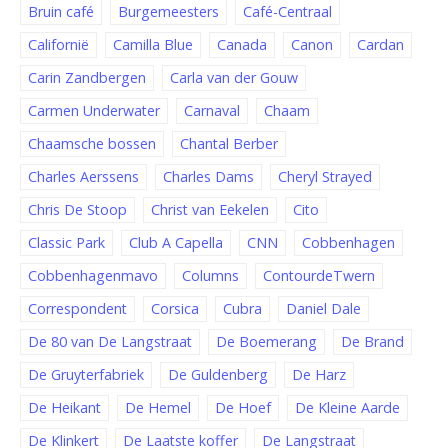
Bruin café
Burgemeesters
Café-Centraal
Californië
Camilla Blue
Canada
Canon
Cardan
Carin Zandbergen
Carla van der Gouw
Carmen Underwater
Carnaval
Chaam
Chaamsche bossen
Chantal Berber
Charles Aerssens
Charles Dams
Cheryl Strayed
Chris De Stoop
Christ van Eekelen
Cito
Classic Park
Club A Capella
CNN
Cobbenhagen
Cobbenhagenmavo
Columns
ContourdeTwern
Correspondent
Corsica
Cubra
Daniel Dale
De 80 van De Langstraat
De Boemerang
De Brand
De Gruyterfabriek
De Guldenberg
De Harz
De Heikant
De Hemel
De Hoef
De Kleine Aarde
De Klinkert
De Laatste koffer
De Langstraat