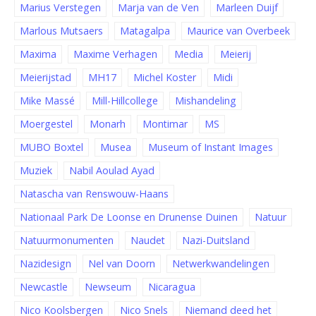
Marius Verstegen
Marja van de Ven
Marleen Duijf
Marlous Mutsaers
Matagalpa
Maurice van Overbeek
Maxima
Maxime Verhagen
Media
Meierij
Meierijstad
MH17
Michel Koster
Midi
Mike Massé
Mill-Hillcollege
Mishandeling
Moergestel
Monarh
Montimar
MS
MUBO Boxtel
Musea
Museum of Instant Images
Muziek
Nabil Aoulad Ayad
Natascha van Renswouw-Haans
Nationaal Park De Loonse en Drunense Duinen
Natuur
Natuurmonumenten
Naudet
Nazi-Duitsland
Nazidesign
Nel van Doorn
Netwerkwandelingen
Newcastle
Newseum
Nicaragua
Nico Koolsbergen
Nico Snels
Niemand deed het