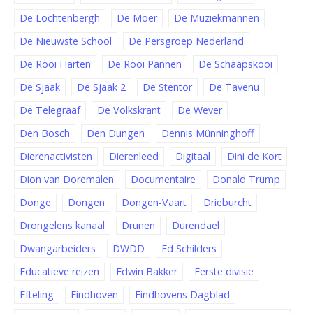
De Lochtenbergh
De Moer
De Muziekmannen
De Nieuwste School
De Persgroep Nederland
De Rooi Harten
De Rooi Pannen
De Schaapskooi
De Sjaak
De Sjaak 2
De Stentor
De Tavenu
De Telegraaf
De Volkskrant
De Wever
Den Bosch
Den Dungen
Dennis Münninghoff
Dierenactivisten
Dierenleed
Digitaal
Dini de Kort
Dion van Doremalen
Documentaire
Donald Trump
Donge
Dongen
Dongen-Vaart
Drieburcht
Drongelens kanaal
Drunen
Durendael
Dwangarbeiders
DWDD
Ed Schilders
Educatieve reizen
Edwin Bakker
Eerste divisie
Efteling
Eindhoven
Eindhovens Dagblad