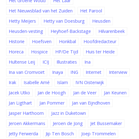
Het Groene Woud
Het Laar
Het Nieuwsblad van het Zuiden
Het Parool
Hetty Meijers
Hetty van Doesburg
Heusden
Heusden-vesting
Heyhoef-Backstage
Hilvarenbeek
Historie
Hoefsven
Honkbal
Hoofdredacteur
Horeca
Hospice
HP/De Tijd
Huis ter Heide
Hultense Leij
ICIJ
Illustraties
Ina
Ina van Cromvoirt
Inaya
ING
Internet
Interview
Irak
Isabelle Amé
Islam
IVN Oisterwijk
Jacek Utko
Jan de Hoogh
Jan de Veer
Jan Keunen
Jan Ligthart
Jan Pommer
Jan van Eijndhoven
Jasper Harthoorn
Jazz in Duketown
Jeroen Akkermans
Jeroen de Jong
Jet Bussemaker
Jetty Ferwerda
Jip Ten Bosch
Joep Trommelen