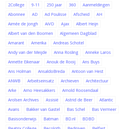
2College
9-11
250 jaar
360
Aanmeldingen
Abonnee
AD
Ad Poulisse
Afscheid
AH
Aimée de Jongh
AiVD
Ajax
Albert Heijn
Albert van den Boomen
Algemeen Dagblad
Amarant
Amerika
Andreas Schotel
Andy van der Meijde
Anna Rosling
Anneke Laros
Annette Eikenaar
Anouk de Rooij
Ans Buys
Ans Holman
AnsaldoBreda
Antoon van Hest
ANWB
Arbeitseinsatz
Archieven
Architectuur
Arke
Arno Heesakkers
Arnold Roosendaal
Arolsen Archives
Assisië
Astrid de Beer
Atlantic
Avans
Bakker van Gastel
Bas Schel
Bas Vermeer
Basisonderwijs
Batman
BD.nl
BDBD
Beatrix College
Becoloth
Bedrijven
Belfast