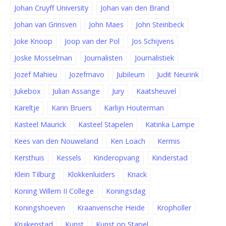
Johan Cruyff University
Johan van den Brand
Johan van Grinsven
John Maes
John Steinbeck
Joke Knoop
Joop van der Pol
Jos Schijvens
Joske Mosselman
Journalisten
Journalistiek
Jozef Mahieu
Jozefmavo
Jubileum
Judit Neurink
Jukebox
Julian Assange
Jury
Kaatsheuvel
Kareltje
Karin Bruers
Karlijn Houterman
Kasteel Maurick
Kasteel Stapelen
Katinka Lampe
Kees van den Nouweland
Ken Loach
Kermis
Kersthuis
Kessels
Kinderopvang
Kinderstad
Klein Tilburg
Klokkenluiders
Knack
Koning Willem II College
Koningsdag
Koningshoeven
Kraanvensche Heide
Kropholler
Kruikenstad
Kunst
Kunst op Stapel