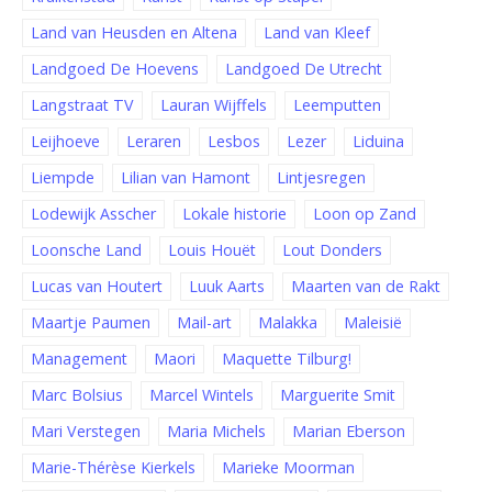
Land van Heusden en Altena
Land van Kleef
Landgoed De Hoevens
Landgoed De Utrecht
Langstraat TV
Lauran Wijffels
Leemputten
Leijhoeve
Leraren
Lesbos
Lezer
Liduina
Liempde
Lilian van Hamont
Lintjesregen
Lodewijk Asscher
Lokale historie
Loon op Zand
Loonsche Land
Louis Houët
Lout Donders
Lucas van Houtert
Luuk Aarts
Maarten van de Rakt
Maartje Paumen
Mail-art
Malakka
Maleisië
Management
Maori
Maquette Tilburg!
Marc Bolsius
Marcel Wintels
Marguerite Smit
Mari Verstegen
Maria Michels
Marian Eberson
Marie-Thérèse Kierkels
Marieke Moorman