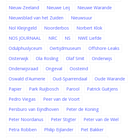
Nieuw-Zeeland
Nieuwe Leij
Nieuwe Warande
Nieuwsblad van het Zuiden
Nieuwsuur
Nol Kleijngeld
Noorderbos
Norbert Klok
NOS JOURNAAL
NRC
NS
NWE Liefde
Odulphuslyceum
Oertijdmuseum
Offshore-Leaks
Oisterwijk
Ola Rosling
Olaf Smit
Onderwijs
Onderwijsraad
Ongeval
Oosteind
Oswald d'Aumerie
Oud-Sparrendaal
Oude Warande
Papier
Park Ruijbosch
Parool
Patrick Guitjens
Pedro Viegas
Peer van de Voort
Persburo van Eijndhoven
Peter de Koning
Peter Noordanus
Peter Stigter
Peter van de Wiel
Petra Robben
Philip Eijlander
Piet Bakker