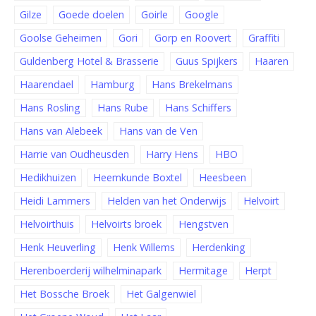
Gilze
Goede doelen
Goirle
Google
Goolse Geheimen
Gori
Gorp en Roovert
Graffiti
Guldenberg Hotel & Brasserie
Guus Spijkers
Haaren
Haarendael
Hamburg
Hans Brekelmans
Hans Rosling
Hans Rube
Hans Schiffers
Hans van Alebeek
Hans van de Ven
Harrie van Oudheusden
Harry Hens
HBO
Hedikhuizen
Heemkunde Boxtel
Heesbeen
Heidi Lammers
Helden van het Onderwijs
Helvoirt
Helvoirthuis
Helvoirts broek
Hengstven
Henk Heuverling
Henk Willems
Herdenking
Herenboerderij wilhelminapark
Hermitage
Herpt
Het Bossche Broek
Het Galgenwiel