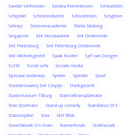
Sander Verhoeven
Sandra Peerenboom
Scheutisten
Schijndel
Schoenindustrie
Schoolreizen
Scryption
Selexyz
Seniorenacademie
Sheila Sitalsing
Singapore
Sint Nicolaaskerk
Sint Oedenrode
Sint Petersburg
Sint Petersburg-Oedenrode
Sint-Michielsgestel
Sjaak Koolen
Sjef van Dongen
SLEM
Social sofa
Sociale media
Speciaal onderwijs
Spelen
Spinder
Sport
Stadsbrouwerij Sint Crispijn
Stadsgezicht
Stadsmuseum Tilburg
Stamceltransplantatie
Stan Storimans
Stand up comedy
Standsbos 013
Stationsplein
Stax
Stef Blok
Stenefabriek D'n Oven
Sterrenfonds
Stokhasselt