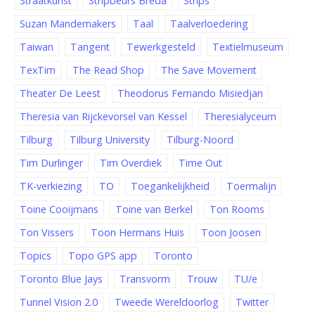
Straatkunst
Stripbeurs Breda
Strips
Suzan Mandemakers
Taal
Taalverloedering
Taiwan
Tangent
Tewerkgesteld
Textielmuseum
TexTim
The Read Shop
The Save Movement
Theater De Leest
Theodorus Fernando Misiedjan
Theresia van Rijckevorsel van Kessel
Theresialyceum
Tilburg
Tilburg University
Tilburg-Noord
Tim Durlinger
Tim Overdiek
Time Out
TK-verkiezing
TO
Toegankelijkheid
Toermalijn
Toine Cooijmans
Toine van Berkel
Ton Rooms
Ton Vissers
Toon Hermans Huis
Toon Joosen
Topics
Topo GPS app
Toronto
Toronto Blue Jays
Transvorm
Trouw
TU/e
Tunnel Vision 2.0
Tweede Wereldoorlog
Twitter