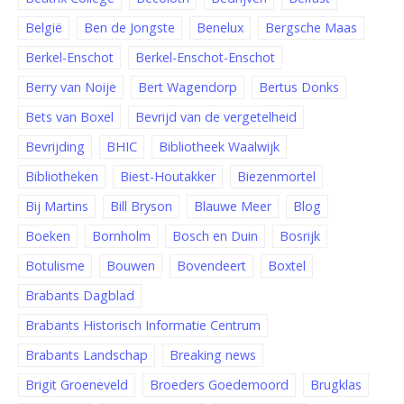
België
Ben de Jongste
Benelux
Bergsche Maas
Berkel-Enschot
Berkel-Enschot-Enschot
Berry van Noije
Bert Wagendorp
Bertus Donks
Bets van Boxel
Bevrijd van de vergetelheid
Bevrijding
BHIC
Bibliotheek Waalwijk
Bibliotheken
Biest-Houtakker
Biezenmortel
Bij Martins
Bill Bryson
Blauwe Meer
Blog
Boeken
Bornholm
Bosch en Duin
Bosrijk
Botulisme
Bouwen
Bovendeert
Boxtel
Brabants Dagblad
Brabants Historisch Informatie Centrum
Brabants Landschap
Breaking news
Brigit Groeneveld
Broeders Goedemoord
Brugklas