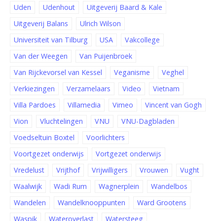
Uden
Udenhout
Uitgeverij Baard & Kale
Uitgeverij Balans
Ulrich Wilson
Universiteit van Tilburg
USA
Vakcollege
Van der Weegen
Van Puijenbroek
Van Rijckevorsel van Kessel
Veganisme
Veghel
Verkiezingen
Verzamelaars
Video
Vietnam
Villa Pardoes
Villamedia
Vimeo
Vincent van Gogh
Vion
Vluchtelingen
VNU
VNU-Dagbladen
Voedseltuin Boxtel
Voorlichters
Voortgezet onderwijs
Vortgezet onderwijs
Vredelust
Vrijthof
Vrijwilligers
Vrouwen
Vught
Waalwijk
Wadi Rum
Wagnerplein
Wandelbos
Wandelen
Wandelknooppunten
Ward Grootens
Waspik
Wateroverlast
Watersteeg