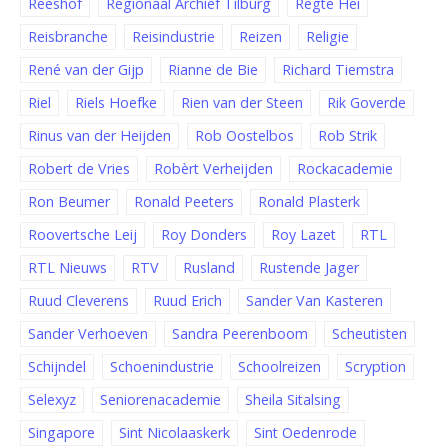
Reeshof
Regionaal Archief Tilburg
Regte Hei
Reisbranche
Reisindustrie
Reizen
Religie
René van der Gijp
Rianne de Bie
Richard Tiemstra
Riel
Riels Hoefke
Rien van der Steen
Rik Goverde
Rinus van der Heijden
Rob Oostelbos
Rob Strik
Robert de Vries
Robèrt Verheijden
Rockacademie
Ron Beumer
Ronald Peeters
Ronald Plasterk
Roovertsche Leij
Roy Donders
Roy Lazet
RTL
RTL Nieuws
RTV
Rusland
Rustende Jager
Ruud Cleverens
Ruud Erich
Sander Van Kasteren
Sander Verhoeven
Sandra Peerenboom
Scheutisten
Schijndel
Schoenindustrie
Schoolreizen
Scryption
Selexyz
Seniorenacademie
Sheila Sitalsing
Singapore
Sint Nicolaaskerk
Sint Oedenrode