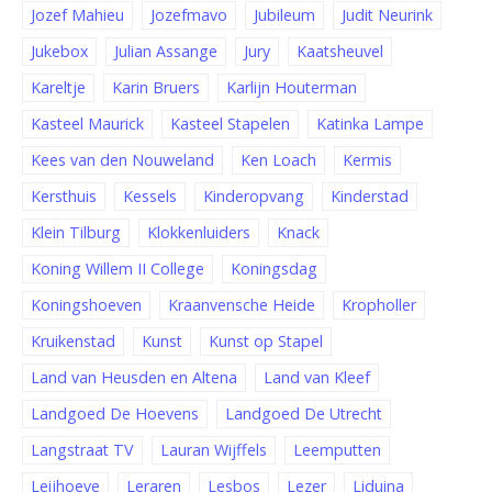
Jozef Mahieu
Jozefmavo
Jubileum
Judit Neurink
Jukebox
Julian Assange
Jury
Kaatsheuvel
Kareltje
Karin Bruers
Karlijn Houterman
Kasteel Maurick
Kasteel Stapelen
Katinka Lampe
Kees van den Nouweland
Ken Loach
Kermis
Kersthuis
Kessels
Kinderopvang
Kinderstad
Klein Tilburg
Klokkenluiders
Knack
Koning Willem II College
Koningsdag
Koningshoeven
Kraanvensche Heide
Kropholler
Kruikenstad
Kunst
Kunst op Stapel
Land van Heusden en Altena
Land van Kleef
Landgoed De Hoevens
Landgoed De Utrecht
Langstraat TV
Lauran Wijffels
Leemputten
Leijhoeve
Leraren
Lesbos
Lezer
Liduina