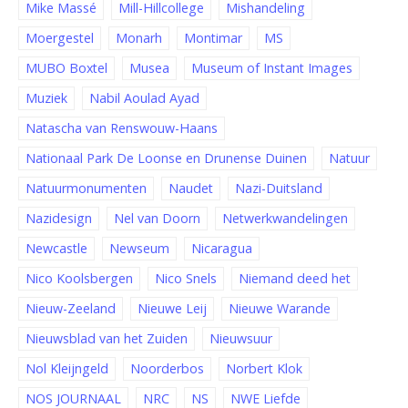
Mike Massé
Mill-Hillcollege
Mishandeling
Moergestel
Monarh
Montimar
MS
MUBO Boxtel
Musea
Museum of Instant Images
Muziek
Nabil Aoulad Ayad
Natascha van Renswouw-Haans
Nationaal Park De Loonse en Drunense Duinen
Natuur
Natuurmonumenten
Naudet
Nazi-Duitsland
Nazidesign
Nel van Doorn
Netwerkwandelingen
Newcastle
Newseum
Nicaragua
Nico Koolsbergen
Nico Snels
Niemand deed het
Nieuw-Zeeland
Nieuwe Leij
Nieuwe Warande
Nieuwsblad van het Zuiden
Nieuwsuur
Nol Kleijngeld
Noorderbos
Norbert Klok
NOS JOURNAAL
NRC
NS
NWE Liefde