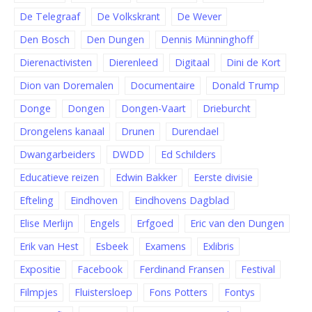
De Telegraaf
De Volkskrant
De Wever
Den Bosch
Den Dungen
Dennis Münninghoff
Dierenactivisten
Dierenleed
Digitaal
Dini de Kort
Dion van Doremalen
Documentaire
Donald Trump
Donge
Dongen
Dongen-Vaart
Drieburcht
Drongelens kanaal
Drunen
Durendael
Dwangarbeiders
DWDD
Ed Schilders
Educatieve reizen
Edwin Bakker
Eerste divisie
Efteling
Eindhoven
Eindhovens Dagblad
Elise Merlijn
Engels
Erfgoed
Eric van den Dungen
Erik van Hest
Esbeek
Examens
Exlibris
Expositie
Facebook
Ferdinand Fransen
Festival
Filmpjes
Fluistersloep
Fons Potters
Fontys