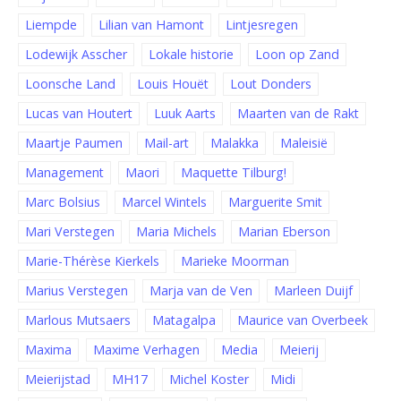
Liempde
Lilian van Hamont
Lintjesregen
Lodewijk Asscher
Lokale historie
Loon op Zand
Loonsche Land
Louis Houët
Lout Donders
Lucas van Houtert
Luuk Aarts
Maarten van de Rakt
Maartje Paumen
Mail-art
Malakka
Maleisië
Management
Maori
Maquette Tilburg!
Marc Bolsius
Marcel Wintels
Marguerite Smit
Mari Verstegen
Maria Michels
Marian Eberson
Marie-Thérèse Kierkels
Marieke Moorman
Marius Verstegen
Marja van de Ven
Marleen Duijf
Marlous Mutsaers
Matagalpa
Maurice van Overbeek
Maxima
Maxime Verhagen
Media
Meierij
Meierijstad
MH17
Michel Koster
Midi