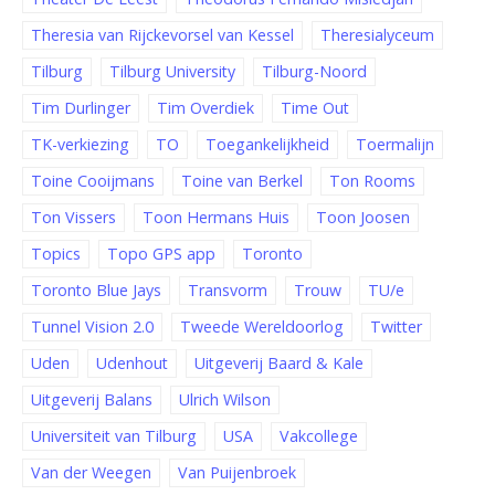
Theresia van Rijckevorsel van Kessel
Theresialyceum
Tilburg
Tilburg University
Tilburg-Noord
Tim Durlinger
Tim Overdiek
Time Out
TK-verkiezing
TO
Toegankelijkheid
Toermalijn
Toine Cooijmans
Toine van Berkel
Ton Rooms
Ton Vissers
Toon Hermans Huis
Toon Joosen
Topics
Topo GPS app
Toronto
Toronto Blue Jays
Transvorm
Trouw
TU/e
Tunnel Vision 2.0
Tweede Wereldoorlog
Twitter
Uden
Udenhout
Uitgeverij Baard & Kale
Uitgeverij Balans
Ulrich Wilson
Universiteit van Tilburg
USA
Vakcollege
Van der Weegen
Van Puijenbroek