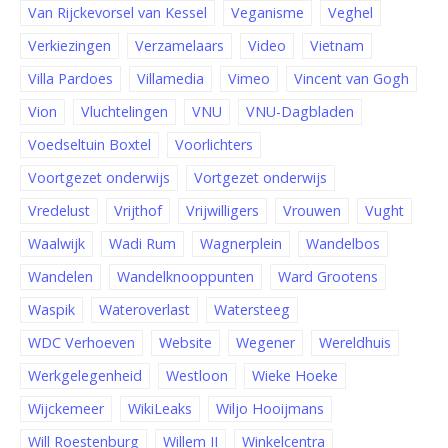
Van Rijckevorsel van Kessel
Veganisme
Veghel
Verkiezingen
Verzamelaars
Video
Vietnam
Villa Pardoes
Villamedia
Vimeo
Vincent van Gogh
Vion
Vluchtelingen
VNU
VNU-Dagbladen
Voedseltuin Boxtel
Voorlichters
Voortgezet onderwijs
Vortgezet onderwijs
Vredelust
Vrijthof
Vrijwilligers
Vrouwen
Vught
Waalwijk
Wadi Rum
Wagnerplein
Wandelbos
Wandelen
Wandelknooppunten
Ward Grootens
Waspik
Wateroverlast
Watersteeg
WDC Verhoeven
Website
Wegener
Wereldhuis
Werkgelegenheid
Westloon
Wieke Hoeke
Wijckemeer
WikiLeaks
Wiljo Hooijmans
Will Roestenburg
Willem II
Winkelcentra