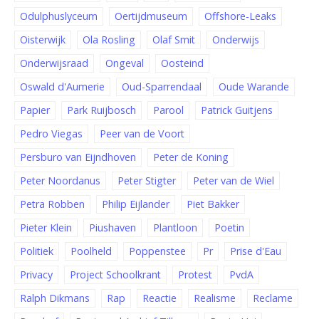
Odulphuslyceum
Oertijdmuseum
Offshore-Leaks
Oisterwijk
Ola Rosling
Olaf Smit
Onderwijs
Onderwijsraad
Ongeval
Oosteind
Oswald d'Aumerie
Oud-Sparrendaal
Oude Warande
Papier
Park Ruijbosch
Parool
Patrick Guitjens
Pedro Viegas
Peer van de Voort
Persburo van Eijndhoven
Peter de Koning
Peter Noordanus
Peter Stigter
Peter van de Wiel
Petra Robben
Philip Eijlander
Piet Bakker
Pieter Klein
Piushaven
Plantloon
Poetin
Politiek
Poolheld
Poppenstee
Pr
Prise d'Eau
Privacy
Project Schoolkrant
Protest
PvdA
Ralph Dikmans
Rap
Reactie
Realisme
Reclame