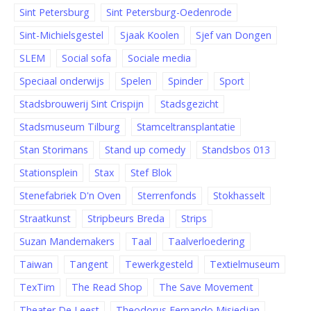
Sint Petersburg
Sint Petersburg-Oedenrode
Sint-Michielsgestel
Sjaak Koolen
Sjef van Dongen
SLEM
Social sofa
Sociale media
Speciaal onderwijs
Spelen
Spinder
Sport
Stadsbrouwerij Sint Crispijn
Stadsgezicht
Stadsmuseum Tilburg
Stamceltransplantatie
Stan Storimans
Stand up comedy
Standsbos 013
Stationsplein
Stax
Stef Blok
Stenefabriek D'n Oven
Sterrenfonds
Stokhasselt
Straatkunst
Stripbeurs Breda
Strips
Suzan Mandemakers
Taal
Taalverloedering
Taiwan
Tangent
Tewerkgesteld
Textielmuseum
TexTim
The Read Shop
The Save Movement
Theater De Leest
Theodorus Fernando Misiedjan