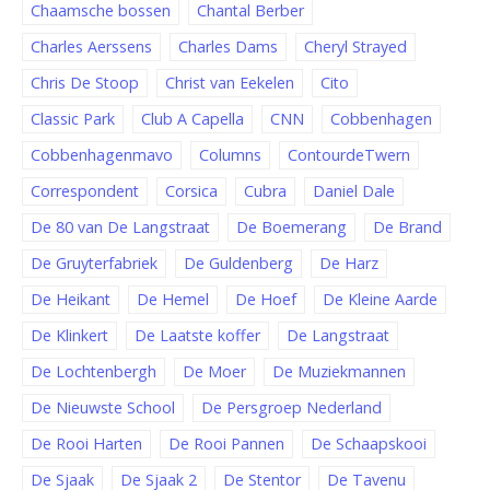
Chaamsche bossen
Chantal Berber
Charles Aerssens
Charles Dams
Cheryl Strayed
Chris De Stoop
Christ van Eekelen
Cito
Classic Park
Club A Capella
CNN
Cobbenhagen
Cobbenhagenmavo
Columns
ContourdeTwern
Correspondent
Corsica
Cubra
Daniel Dale
De 80 van De Langstraat
De Boemerang
De Brand
De Gruyterfabriek
De Guldenberg
De Harz
De Heikant
De Hemel
De Hoef
De Kleine Aarde
De Klinkert
De Laatste koffer
De Langstraat
De Lochtenbergh
De Moer
De Muziekmannen
De Nieuwste School
De Persgroep Nederland
De Rooi Harten
De Rooi Pannen
De Schaapskooi
De Sjaak
De Sjaak 2
De Stentor
De Tavenu