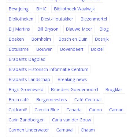
Bevrijding
BHIC
Bibliotheek Waalwijk
Bibliotheken
Biest-Houtakker
Biezenmortel
Bij Martins
Bill Bryson
Blauwe Meer
Blog
Boeken
Bornholm
Bosch en Duin
Bosrijk
Botulisme
Bouwen
Bovendeert
Boxtel
Brabants Dagblad
Brabants Historisch Informatie Centrum
Brabants Landschap
Breaking news
Brigit Groeneveld
Broeders Goedemoord
Brugklas
Bruin café
Burgemeesters
Café-Centraal
Californië
Camilla Blue
Canada
Canon
Cardan
Carin Zandbergen
Carla van der Gouw
Carmen Underwater
Carnaval
Chaam