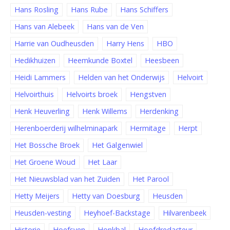
Hans Rosling
Hans Rube
Hans Schiffers
Hans van Alebeek
Hans van de Ven
Harrie van Oudheusden
Harry Hens
HBO
Hedikhuizen
Heemkunde Boxtel
Heesbeen
Heidi Lammers
Helden van het Onderwijs
Helvoirt
Helvoirthuis
Helvoirts broek
Hengstven
Henk Heuverling
Henk Willems
Herdenking
Herenboerderij wilhelminapark
Hermitage
Herpt
Het Bossche Broek
Het Galgenwiel
Het Groene Woud
Het Laar
Het Nieuwsblad van het Zuiden
Het Parool
Hetty Meijers
Hetty van Doesburg
Heusden
Heusden-vesting
Heyhoef-Backstage
Hilvarenbeek
Historie
Hoefsven
Honkbal
Hoofdredacteur