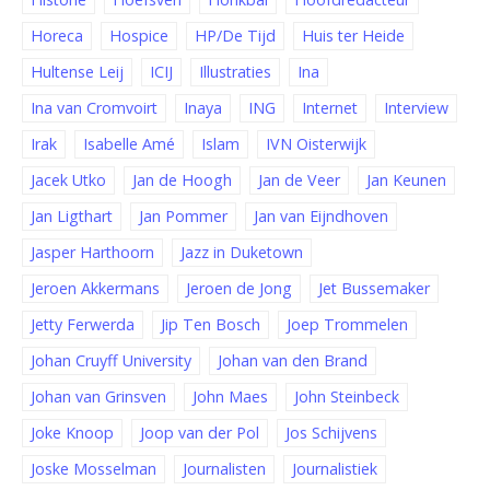
Horeca
Hospice
HP/De Tijd
Huis ter Heide
Hultense Leij
ICIJ
Illustraties
Ina
Ina van Cromvoirt
Inaya
ING
Internet
Interview
Irak
Isabelle Amé
Islam
IVN Oisterwijk
Jacek Utko
Jan de Hoogh
Jan de Veer
Jan Keunen
Jan Ligthart
Jan Pommer
Jan van Eijndhoven
Jasper Harthoorn
Jazz in Duketown
Jeroen Akkermans
Jeroen de Jong
Jet Bussemaker
Jetty Ferwerda
Jip Ten Bosch
Joep Trommelen
Johan Cruyff University
Johan van den Brand
Johan van Grinsven
John Maes
John Steinbeck
Joke Knoop
Joop van der Pol
Jos Schijvens
Joske Mosselman
Journalisten
Journalistiek