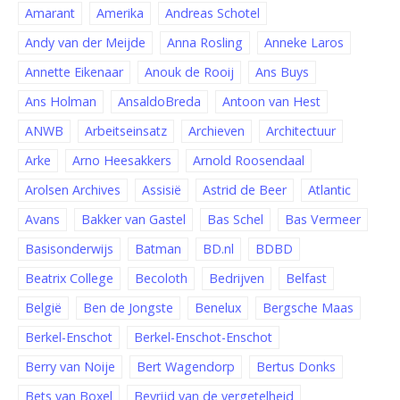
Amarant
Amerika
Andreas Schotel
Andy van der Meijde
Anna Rosling
Anneke Laros
Annette Eikenaar
Anouk de Rooij
Ans Buys
Ans Holman
AnsaldoBreda
Antoon van Hest
ANWB
Arbeitseinsatz
Archieven
Architectuur
Arke
Arno Heesakkers
Arnold Roosendaal
Arolsen Archives
Assisië
Astrid de Beer
Atlantic
Avans
Bakker van Gastel
Bas Schel
Bas Vermeer
Basisonderwijs
Batman
BD.nl
BDBD
Beatrix College
Becoloth
Bedrijven
Belfast
België
Ben de Jongste
Benelux
Bergsche Maas
Berkel-Enschot
Berkel-Enschot-Enschot
Berry van Noije
Bert Wagendorp
Bertus Donks
Bets van Boxel
Bevrijd van de vergetelheid