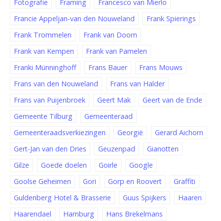
Fotografie
Framing
Francesco van Mierlo
Francie Appeljan-van den Nouweland
Frank Spierings
Frank Trommelen
Frank van Doorn
Frank van Kempen
Frank van Pamelen
Franki Münninghoff
Frans Bauer
Frans Mouws
Frans van den Nouweland
Frans van Halder
Frans van Puijenbroek
Geert Mak
Geert van de Ende
Gemeente Tilburg
Gemeenteraad
Gemeenteraadsverkiezingen
Georgië
Gerard Aichorn
Gert-Jan van den Dries
Geuzenpad
Gianotten
Gilze
Goede doelen
Goirle
Google
Goolse Geheimen
Gori
Gorp en Roovert
Graffiti
Guldenberg Hotel & Brasserie
Guus Spijkers
Haaren
Haarendael
Hamburg
Hans Brekelmans