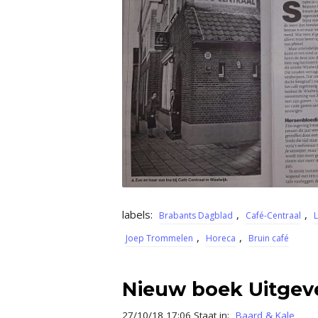
labels:
,
,
Brabants Dagblad
Café-Centraal
L
,
,
Joep Trommelen
Horeca
Bruin café
Nieuw boek Uitgeve
27/10/18 17:06 Staat in:
Baard & Kale