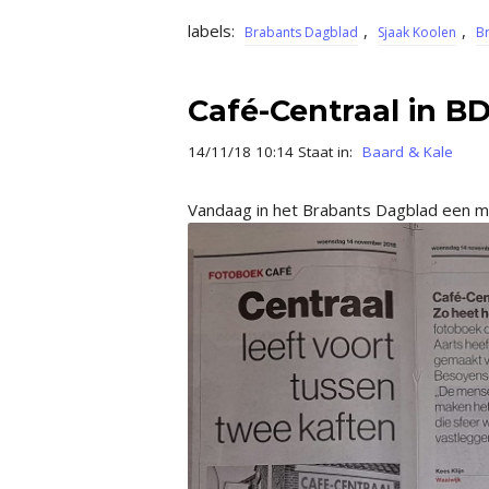
labels:
,
,
Brabants Dagblad
Sjaak Koolen
Br
Café-Centraal in B
14/11/18 10:14 Staat in:
Baard & Kale
Vandaag in het Brabants Dagblad een moo