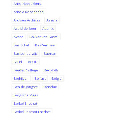
Arno Heesakkers
Arnold Roosendaal
Arolsen Archives
Assisië
Astrid de Beer
Atlantic
Avans
Bakker van Gastel
Bas Schel
Bas Vermeer
Basisonderwijs
Batman
BD.nl
BDBD
Beatrix College
Becoloth
Bedrijven
Belfast
België
Ben de Jongste
Benelux
Bergsche Maas
Berkel-Enschot
Berkel-Enschot-Enschot