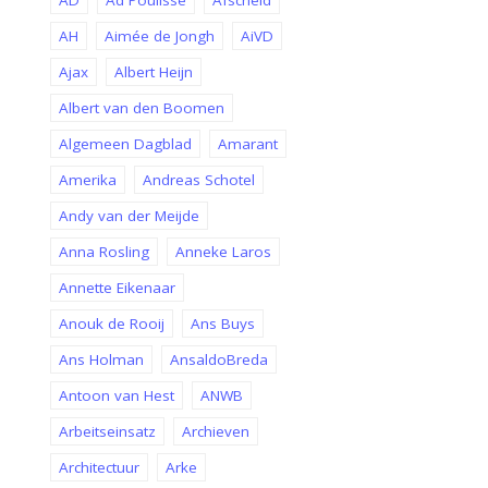
AD
Ad Poulisse
Afscheid
AH
Aimée de Jongh
AiVD
Ajax
Albert Heijn
Albert van den Boomen
Algemeen Dagblad
Amarant
Amerika
Andreas Schotel
Andy van der Meijde
Anna Rosling
Anneke Laros
Annette Eikenaar
Anouk de Rooij
Ans Buys
Ans Holman
AnsaldoBreda
Antoon van Hest
ANWB
Arbeitseinsatz
Archieven
Architectuur
Arke