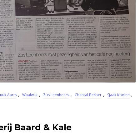
,
,
,
,
,
uuk Aarts
Waalwijk
Zus Leenheers
Chantal Berber
Sjaak Koolen
rij Baard & Kale