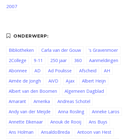
2007
Bibliotheken
Carla van der Gouw
's Gravenmoer
2College
9-11
250 jaar
360
Aanmeldingen
Abonnee
AD
Ad Poulisse
Afscheid
AH
Aimée de Jongh
AiVD
Ajax
Albert Heijn
Albert van den Boomen
Algemeen Dagblad
Amarant
Amerika
Andreas Schotel
Andy van der Meijde
Anna Rosling
Anneke Laros
Annette Eikenaar
Anouk de Rooij
Ans Buys
Ans Holman
AnsaldoBreda
Antoon van Hest