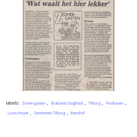
labels:
,
,
,
,
Zomergasten
Brabants Dagblad
Tilburg
Piushaven
,
,
Louis Houët
Gemeente Tilburg
Reeshof