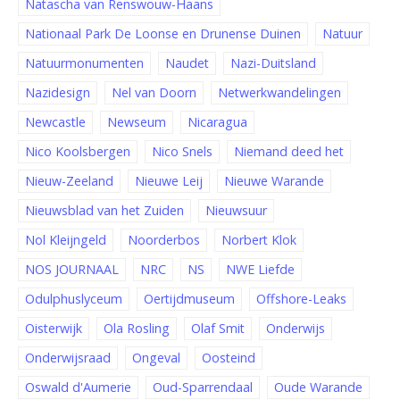
Natascha van Renswouw-Haans
Nationaal Park De Loonse en Drunense Duinen
Natuur
Natuurmonumenten
Naudet
Nazi-Duitsland
Nazidesign
Nel van Doorn
Netwerkwandelingen
Newcastle
Newseum
Nicaragua
Nico Koolsbergen
Nico Snels
Niemand deed het
Nieuw-Zeeland
Nieuwe Leij
Nieuwe Warande
Nieuwsblad van het Zuiden
Nieuwsuur
Nol Kleijngeld
Noorderbos
Norbert Klok
NOS JOURNAAL
NRC
NS
NWE Liefde
Odulphuslyceum
Oertijdmuseum
Offshore-Leaks
Oisterwijk
Ola Rosling
Olaf Smit
Onderwijs
Onderwijsraad
Ongeval
Oosteind
Oswald d'Aumerie
Oud-Sparrendaal
Oude Warande