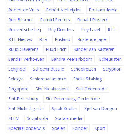
Robert de Vries
Robèrt Verheijden
Rockacademie
Ron Beumer
Ronald Peeters
Ronald Plasterk
Roovertsche Leij
Roy Donders
Roy Lazet
RTL
RTL Nieuws
RTV
Rusland
Rustende Jager
Ruud Cleverens
Ruud Erich
Sander Van Kasteren
Sander Verhoeven
Sandra Peerenboom
Scheutisten
Schijndel
Schoenindustrie
Schoolreizen
Scryption
Selexyz
Seniorenacademie
Sheila Sitalsing
Singapore
Sint Nicolaaskerk
Sint Oedenrode
Sint Petersburg
Sint Petersburg-Oedenrode
Sint-Michielsgestel
Sjaak Koolen
Sjef van Dongen
SLEM
Social sofa
Sociale media
Speciaal onderwijs
Spelen
Spinder
Sport