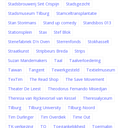
Stadsbrouwerij Sint Crispijn
Stadsgezicht
Stadsmuseum Tilburg
Stamceltransplantatie
Stan Storimans
Stand up comedy
Standsbos 013
Stationsplein
Stax
Stef Blok
Stenefabriek D'n Oven
Sterrenfonds
Stokhasselt
Straatkunst
Stripbeurs Breda
Strips
Suzan Mandemakers
Taal
Taalverloedering
Taiwan
Tangent
Tewerkgesteld
Textielmuseum
TexTim
The Read Shop
The Save Movement
Theater De Leest
Theodorus Fernando Misiedjan
Theresia van Rijckevorsel van Kessel
Theresialyceum
Tilburg
Tilburg University
Tilburg-Noord
Tim Durlinger
Tim Overdiek
Time Out
TK-verkiezing
TO
Toegankelijkheid
Toermalijn