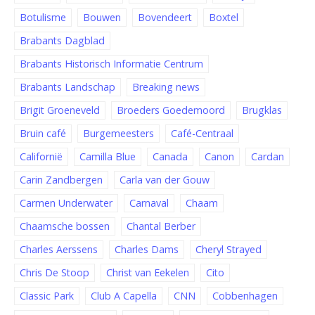
Botulisme
Bouwen
Bovendeert
Boxtel
Brabants Dagblad
Brabants Historisch Informatie Centrum
Brabants Landschap
Breaking news
Brigit Groeneveld
Broeders Goedemoord
Brugklas
Bruin café
Burgemeesters
Café-Centraal
Californië
Camilla Blue
Canada
Canon
Cardan
Carin Zandbergen
Carla van der Gouw
Carmen Underwater
Carnaval
Chaam
Chaamsche bossen
Chantal Berber
Charles Aerssens
Charles Dams
Cheryl Strayed
Chris De Stoop
Christ van Eekelen
Cito
Classic Park
Club A Capella
CNN
Cobbenhagen