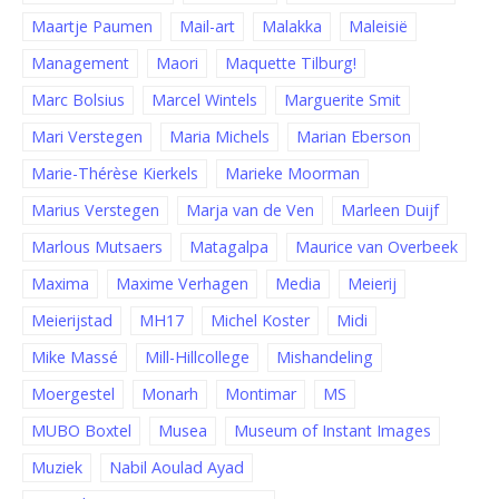
Maartje Paumen
Mail-art
Malakka
Maleisië
Management
Maori
Maquette Tilburg!
Marc Bolsius
Marcel Wintels
Marguerite Smit
Mari Verstegen
Maria Michels
Marian Eberson
Marie-Thérèse Kierkels
Marieke Moorman
Marius Verstegen
Marja van de Ven
Marleen Duijf
Marlous Mutsaers
Matagalpa
Maurice van Overbeek
Maxima
Maxime Verhagen
Media
Meierij
Meierijstad
MH17
Michel Koster
Midi
Mike Massé
Mill-Hillcollege
Mishandeling
Moergestel
Monarh
Montimar
MS
MUBO Boxtel
Musea
Museum of Instant Images
Muziek
Nabil Aoulad Ayad