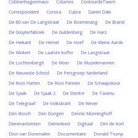
Cobbenhagenmavo
Columns
ContourdeTwern
Correspondent
Corsica
Cubra
Daniel Dale
De 80 van De Langstraat
De Boemerang
De Brand
De Gruyterfabriek
De Guldenberg
De Harz
De Heikant
De Hemel
De Hoef
De Kleine Aarde
De Klinkert
De Laatste koffer
De Langstraat
De Lochtenbergh
De Moer
De Muziekmannen
De Nieuwste School
De Persgroep Nederland
De Rooi Harten
De Rooi Pannen
De Schaapskooi
De Sjaak
De Sjaak 2
De Stentor
De Tavenu
De Telegraaf
De Volkskrant
De Wever
Den Bosch
Den Dungen
Dennis Münninghoff
Dierenactivisten
Dierenleed
Digitaal
Dini de Kort
Dion van Doremalen
Documentaire
Donald Trump