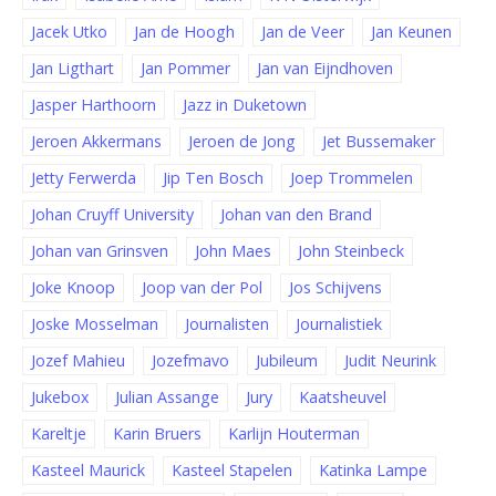
Jacek Utko
Jan de Hoogh
Jan de Veer
Jan Keunen
Jan Ligthart
Jan Pommer
Jan van Eijndhoven
Jasper Harthoorn
Jazz in Duketown
Jeroen Akkermans
Jeroen de Jong
Jet Bussemaker
Jetty Ferwerda
Jip Ten Bosch
Joep Trommelen
Johan Cruyff University
Johan van den Brand
Johan van Grinsven
John Maes
John Steinbeck
Joke Knoop
Joop van der Pol
Jos Schijvens
Joske Mosselman
Journalisten
Journalistiek
Jozef Mahieu
Jozefmavo
Jubileum
Judit Neurink
Jukebox
Julian Assange
Jury
Kaatsheuvel
Kareltje
Karin Bruers
Karlijn Houterman
Kasteel Maurick
Kasteel Stapelen
Katinka Lampe