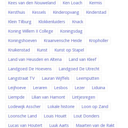
Kees van den Nouweland
Ken Loach
Kermis
Kersthuis
Kessels
Kinderopvang
Kinderstad
Klein Tilburg
Klokkenluiders
Knack
Koning Willem II College
Koningsdag
Koningshoeven
Kraanvensche Heide
Kropholler
Kruikenstad
Kunst
Kunst op Stapel
Land van Heusden en Altena
Land van Kleef
Landgoed De Hoevens
Landgoed De Utrecht
Langstraat TV
Lauran Wijffels
Leemputten
Leijhoeve
Leraren
Lesbos
Lezer
Liduina
Liempde
Lilian van Hamont
Lintjesregen
Lodewijk Asscher
Lokale historie
Loon op Zand
Loonsche Land
Louis Houët
Lout Donders
Lucas van Houtert
Luuk Aarts
Maarten van de Rakt