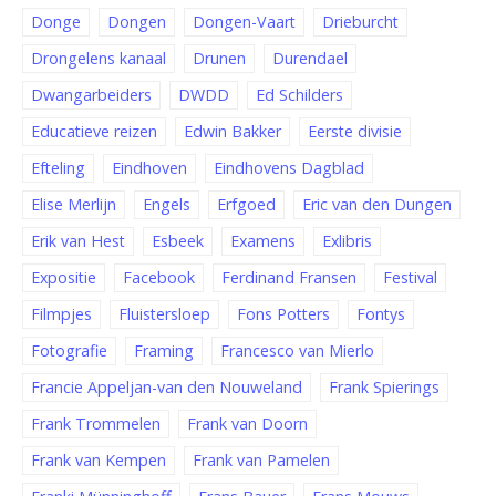
Donge
Dongen
Dongen-Vaart
Drieburcht
Drongelens kanaal
Drunen
Durendael
Dwangarbeiders
DWDD
Ed Schilders
Educatieve reizen
Edwin Bakker
Eerste divisie
Efteling
Eindhoven
Eindhovens Dagblad
Elise Merlijn
Engels
Erfgoed
Eric van den Dungen
Erik van Hest
Esbeek
Examens
Exlibris
Expositie
Facebook
Ferdinand Fransen
Festival
Filmpjes
Fluistersloep
Fons Potters
Fontys
Fotografie
Framing
Francesco van Mierlo
Francie Appeljan-van den Nouweland
Frank Spierings
Frank Trommelen
Frank van Doorn
Frank van Kempen
Frank van Pamelen