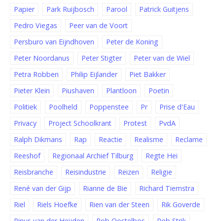
Papier
Park Ruijbosch
Parool
Patrick Guitjens
Pedro Viegas
Peer van de Voort
Persburo van Eijndhoven
Peter de Koning
Peter Noordanus
Peter Stigter
Peter van de Wiel
Petra Robben
Philip Eijlander
Piet Bakker
Pieter Klein
Piushaven
Plantloon
Poetin
Politiek
Poolheld
Poppenstee
Pr
Prise d'Eau
Privacy
Project Schoolkrant
Protest
PvdA
Ralph Dikmans
Rap
Reactie
Realisme
Reclame
Reeshof
Regionaal Archief Tilburg
Regte Hei
Reisbranche
Reisindustrie
Reizen
Religie
René van der Gijp
Rianne de Bie
Richard Tiemstra
Riel
Riels Hoefke
Rien van der Steen
Rik Goverde
Rinus van der Heijden
Rob Oostelbos
Rob Strik