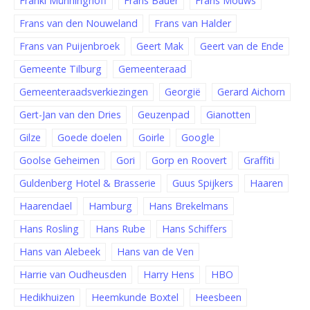
Franki Münninghoff
Frans Bauer
Frans Mouws
Frans van den Nouweland
Frans van Halder
Frans van Puijenbroek
Geert Mak
Geert van de Ende
Gemeente Tilburg
Gemeenteraad
Gemeenteraadsverkiezingen
Georgië
Gerard Aichorn
Gert-Jan van den Dries
Geuzenpad
Gianotten
Gilze
Goede doelen
Goirle
Google
Goolse Geheimen
Gori
Gorp en Roovert
Graffiti
Guldenberg Hotel & Brasserie
Guus Spijkers
Haaren
Haarendael
Hamburg
Hans Brekelmans
Hans Rosling
Hans Rube
Hans Schiffers
Hans van Alebeek
Hans van de Ven
Harrie van Oudheusden
Harry Hens
HBO
Hedikhuizen
Heemkunde Boxtel
Heesbeen