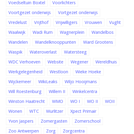
Voedseltuin Boxtel
Voorlichters
Voortgezet onderwijs
Vortgezet onderwijs
Vredelust
Vrijthof
Vrijwilligers
Vrouwen
Vught
Waalwijk
Wadi Rum
Wagnerplein
Wandelbos
Wandelen
Wandelknooppunten
Ward Grootens
Waspik
Wateroverlast
Watersteeg
WDC Verhoeven
Website
Wegener
Wereldhuis
Werkgelegenheid
Westloon
Wieke Hoeke
Wijckemeer
WikiLeaks
Wiljo Hooijmans
Will Roestenburg
Willem II
Winkelcentra
Winston Haatrecht
WMO
WO I
WO II
WOII
Wonen
WTC
Wurlitzer
Xpect Primair
Yvon Jaspers
Zomergasten
Zomerschool
Zoo Antwerpen
Zorg
Zorgcentra