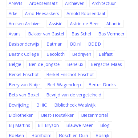
ANWB
Arbeitseinsatz
Archieven
Architectuur
Arke
Arno Heesakkers
Arnold Roosendaal
Arolsen Archives
Assisië
Astrid de Beer
Atlantic
Avans
Bakker van Gastel
Bas Schel
Bas Vermeer
Basisonderwijs
Batman
BD.nl
BDBD
Beatrix College
Becoloth
Bedrijven
Belfast
België
Ben de Jongste
Benelux
Bergsche Maas
Berkel-Enschot
Berkel-Enschot-Enschot
Berry van Noije
Bert Wagendorp
Bertus Donks
Bets van Boxel
Bevrijd van de vergetelheid
Bevrijding
BHIC
Bibliotheek Waalwijk
Bibliotheken
Biest-Houtakker
Biezenmortel
Bij Martins
Bill Bryson
Blauwe Meer
Blog
Boeken
Bornholm
Bosch en Duin
Bosrijk