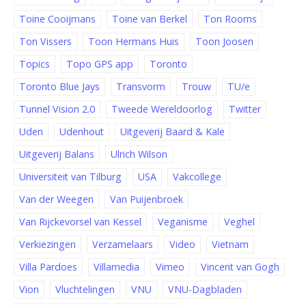
Toine Cooijmans
Toine van Berkel
Ton Rooms
Ton Vissers
Toon Hermans Huis
Toon Joosen
Topics
Topo GPS app
Toronto
Toronto Blue Jays
Transvorm
Trouw
TU/e
Tunnel Vision 2.0
Tweede Wereldoorlog
Twitter
Uden
Udenhout
Uitgeverij Baard & Kale
Uitgeverij Balans
Ulrich Wilson
Universiteit van Tilburg
USA
Vakcollege
Van der Weegen
Van Puijenbroek
Van Rijckevorsel van Kessel
Veganisme
Veghel
Verkiezingen
Verzamelaars
Video
Vietnam
Villa Pardoes
Villamedia
Vimeo
Vincent van Gogh
Vion
Vluchtelingen
VNU
VNU-Dagbladen