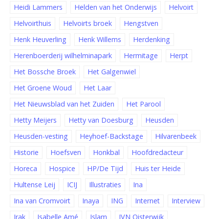
Heidi Lammers
Helden van het Onderwijs
Helvoirt
Helvoirthuis
Helvoirts broek
Hengstven
Henk Heuverling
Henk Willems
Herdenking
Herenboerderij wilhelminapark
Hermitage
Herpt
Het Bossche Broek
Het Galgenwiel
Het Groene Woud
Het Laar
Het Nieuwsblad van het Zuiden
Het Parool
Hetty Meijers
Hetty van Doesburg
Heusden
Heusden-vesting
Heyhoef-Backstage
Hilvarenbeek
Historie
Hoefsven
Honkbal
Hoofdredacteur
Horeca
Hospice
HP/De Tijd
Huis ter Heide
Hultense Leij
ICIJ
Illustraties
Ina
Ina van Cromvoirt
Inaya
ING
Internet
Interview
Irak
Isabelle Amé
Islam
IVN Oisterwijk