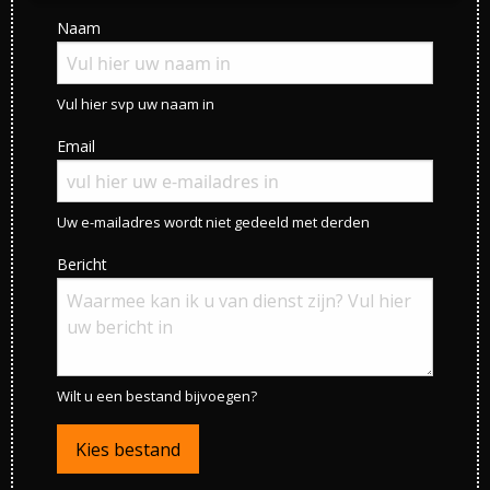
Naam
Vul hier svp uw naam in
Email
Uw e-mailadres wordt niet gedeeld met derden
Bericht
Waarmee kan ik u van dienst zijn?
Wilt u een bestand bijvoegen?
Kies bestand