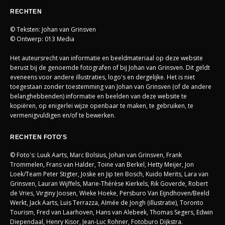
RECHTEN
© Teksten: Johan van Grinsven
© Ontwerp: 013 Media
Het auteursrecht van informatie en beeldmateriaal op deze website
berust bij de genoemde fotografen of bij Johan van Grinsven. Dit geldt
eveneens voor andere illustraties, logo's en dergelijke. Het is niet
toegestaan zonder toestemming van Johan van Grinsven (of de andere
belanghebbenden) informatie en beelden van deze website te
kopiëren, op enigerlei wijze openbaar te maken, te gebruiken, te
vermenigvuldigen en/of te bewerken.
RECHTEN FOTO'S
© Foto's: Luuk Aarts, Marc Bolsius, Johan van Grinsven, Frank
Trommelen, Frans van Halder, Toine van Berkel, Hetty Meijer, Jon
Loek/Team Peter Stigter, Joske en Jip ten Bosch, Kuido Merits, Lara van
Grinsven, Lauran Wijffels, Marie-Thérèse Kierkels, Rik Goverde, Robert
de Vries, Virginy Joosen, Wieke Hoeke, Persburo Van Eijndhoven/Beeld
Werkt, Jack Aarts, Luis Terrazza, AImée de Jongh (illustratie), Toronto
Tourism, Fred van Laarhoven, Hans van Alebeek, Thomas Segers, Edwin
Diependaal, Henry Kisor, Jean-Luc Rohner, Fotoburo Dijkstra.