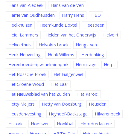
Hans van Alebeek
Hans van de Ven
Harrie van Oudheusden
Harry Hens
HBO
Hedikhuizen
Heemkunde Boxtel
Heesbeen
Heidi Lammers
Helden van het Onderwijs
Helvoirt
Helvoirthuis
Helvoirts broek
Hengstven
Henk Heuverling
Henk Willems
Herdenking
Herenboerderij wilhelminapark
Hermitage
Herpt
Het Bossche Broek
Het Galgenwiel
Het Groene Woud
Het Laar
Het Nieuwsblad van het Zuiden
Het Parool
Hetty Meijers
Hetty van Doesburg
Heusden
Heusden-vesting
Heyhoef-Backstage
Hilvarenbeek
Historie
Hoefsven
Honkbal
Hoofdredacteur
Horeca
Hospice
HP/De Tijd
Huis ter Heide