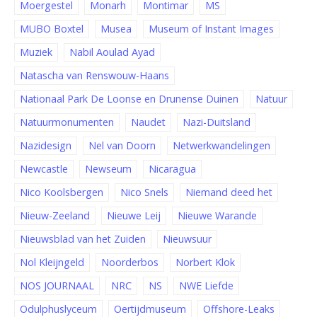
Moergestel
Monarh
Montimar
MS
MUBO Boxtel
Musea
Museum of Instant Images
Muziek
Nabil Aoulad Ayad
Natascha van Renswouw-Haans
Nationaal Park De Loonse en Drunense Duinen
Natuur
Natuurmonumenten
Naudet
Nazi-Duitsland
Nazidesign
Nel van Doorn
Netwerkwandelingen
Newcastle
Newseum
Nicaragua
Nico Koolsbergen
Nico Snels
Niemand deed het
Nieuw-Zeeland
Nieuwe Leij
Nieuwe Warande
Nieuwsblad van het Zuiden
Nieuwsuur
Nol Kleijngeld
Noorderbos
Norbert Klok
NOS JOURNAAL
NRC
NS
NWE Liefde
Odulphuslyceum
Oertijdmuseum
Offshore-Leaks