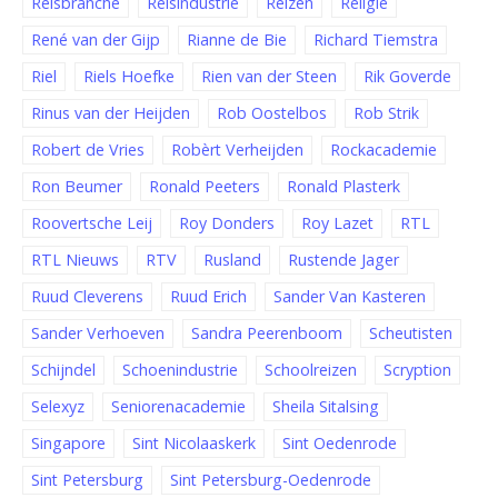
Reisbranche
Reisindustrie
Reizen
Religie
René van der Gijp
Rianne de Bie
Richard Tiemstra
Riel
Riels Hoefke
Rien van der Steen
Rik Goverde
Rinus van der Heijden
Rob Oostelbos
Rob Strik
Robert de Vries
Robèrt Verheijden
Rockacademie
Ron Beumer
Ronald Peeters
Ronald Plasterk
Roovertsche Leij
Roy Donders
Roy Lazet
RTL
RTL Nieuws
RTV
Rusland
Rustende Jager
Ruud Cleverens
Ruud Erich
Sander Van Kasteren
Sander Verhoeven
Sandra Peerenboom
Scheutisten
Schijndel
Schoenindustrie
Schoolreizen
Scryption
Selexyz
Seniorenacademie
Sheila Sitalsing
Singapore
Sint Nicolaaskerk
Sint Oedenrode
Sint Petersburg
Sint Petersburg-Oedenrode