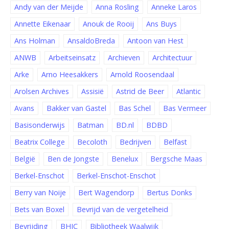
Andy van der Meijde
Anna Rosling
Anneke Laros
Annette Eikenaar
Anouk de Rooij
Ans Buys
Ans Holman
AnsaldoBreda
Antoon van Hest
ANWB
Arbeitseinsatz
Archieven
Architectuur
Arke
Arno Heesakkers
Arnold Roosendaal
Arolsen Archives
Assisië
Astrid de Beer
Atlantic
Avans
Bakker van Gastel
Bas Schel
Bas Vermeer
Basisonderwijs
Batman
BD.nl
BDBD
Beatrix College
Becoloth
Bedrijven
Belfast
België
Ben de Jongste
Benelux
Bergsche Maas
Berkel-Enschot
Berkel-Enschot-Enschot
Berry van Noije
Bert Wagendorp
Bertus Donks
Bets van Boxel
Bevrijd van de vergetelheid
Bevrijding
BHIC
Bibliotheek Waalwijk