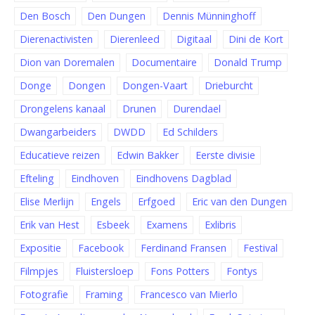
Den Bosch
Den Dungen
Dennis Münninghoff
Dierenactivisten
Dierenleed
Digitaal
Dini de Kort
Dion van Doremalen
Documentaire
Donald Trump
Donge
Dongen
Dongen-Vaart
Drieburcht
Drongelens kanaal
Drunen
Durendael
Dwangarbeiders
DWDD
Ed Schilders
Educatieve reizen
Edwin Bakker
Eerste divisie
Efteling
Eindhoven
Eindhovens Dagblad
Elise Merlijn
Engels
Erfgoed
Eric van den Dungen
Erik van Hest
Esbeek
Examens
Exlibris
Expositie
Facebook
Ferdinand Fransen
Festival
Filmpjes
Fluistersloep
Fons Potters
Fontys
Fotografie
Framing
Francesco van Mierlo