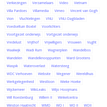
Verkiezingen
Verzamelaars
Video
Vietnam
Villa Pardoes
Villamedia
Vimeo
Vincent van Gogh
Vion
Vluchtelingen
VNU
VNU-Dagbladen
Voedseltuin Boxtel
Voorlichters
Voortgezet onderwijs
Vortgezet onderwijs
Vredelust
Vrijthof
Vrijwilligers
Vrouwen
Vught
Waalwijk
Wadi Rum
Wagnerplein
Wandelbos
Wandelen
Wandelknooppunten
Ward Grootens
Waspik
Wateroverlast
Watersteeg
WDC Verhoeven
Website
Wegener
Wereldhuis
Werkgelegenheid
Westloon
Wieke Hoeke
Wijckemeer
WikiLeaks
Wiljo Hooijmans
Will Roestenburg
Willem II
Winkelcentra
Winston Haatrecht
WMO
WO I
WO II
WOII