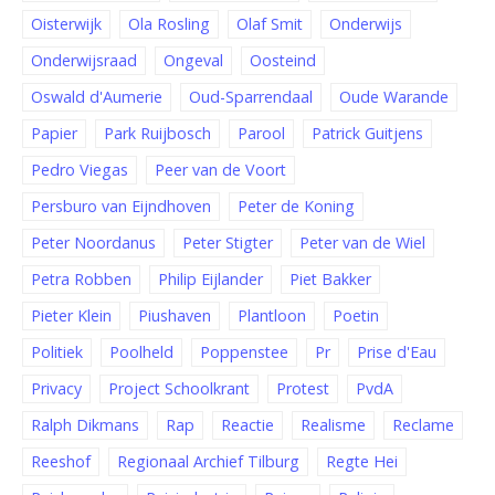
Oisterwijk
Ola Rosling
Olaf Smit
Onderwijs
Onderwijsraad
Ongeval
Oosteind
Oswald d'Aumerie
Oud-Sparrendaal
Oude Warande
Papier
Park Ruijbosch
Parool
Patrick Guitjens
Pedro Viegas
Peer van de Voort
Persburo van Eijndhoven
Peter de Koning
Peter Noordanus
Peter Stigter
Peter van de Wiel
Petra Robben
Philip Eijlander
Piet Bakker
Pieter Klein
Piushaven
Plantloon
Poetin
Politiek
Poolheld
Poppenstee
Pr
Prise d'Eau
Privacy
Project Schoolkrant
Protest
PvdA
Ralph Dikmans
Rap
Reactie
Realisme
Reclame
Reeshof
Regionaal Archief Tilburg
Regte Hei