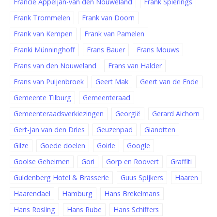
Francie Appeljan-van den Nouweland
Frank Spierings
Frank Trommelen
Frank van Doorn
Frank van Kempen
Frank van Pamelen
Franki Münninghoff
Frans Bauer
Frans Mouws
Frans van den Nouweland
Frans van Halder
Frans van Puijenbroek
Geert Mak
Geert van de Ende
Gemeente Tilburg
Gemeenteraad
Gemeenteraadsverkiezingen
Georgië
Gerard Aichorn
Gert-Jan van den Dries
Geuzenpad
Gianotten
Gilze
Goede doelen
Goirle
Google
Goolse Geheimen
Gori
Gorp en Roovert
Graffiti
Guldenberg Hotel & Brasserie
Guus Spijkers
Haaren
Haarendael
Hamburg
Hans Brekelmans
Hans Rosling
Hans Rube
Hans Schiffers