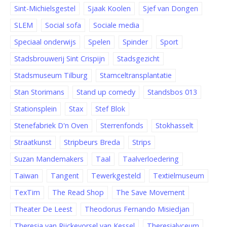
Sint-Michielsgestel
Sjaak Koolen
Sjef van Dongen
SLEM
Social sofa
Sociale media
Speciaal onderwijs
Spelen
Spinder
Sport
Stadsbrouwerij Sint Crispijn
Stadsgezicht
Stadsmuseum Tilburg
Stamceltransplantatie
Stan Storimans
Stand up comedy
Standsbos 013
Stationsplein
Stax
Stef Blok
Stenefabriek D'n Oven
Sterrenfonds
Stokhasselt
Straatkunst
Stripbeurs Breda
Strips
Suzan Mandemakers
Taal
Taalverloedering
Taiwan
Tangent
Tewerkgesteld
Textielmuseum
TexTim
The Read Shop
The Save Movement
Theater De Leest
Theodorus Fernando Misiedjan
Theresia van Rijckevorsel van Kessel
Theresialyceum