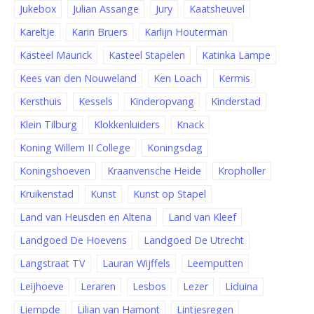
Jukebox
Julian Assange
Jury
Kaatsheuvel
Kareltje
Karin Bruers
Karlijn Houterman
Kasteel Maurick
Kasteel Stapelen
Katinka Lampe
Kees van den Nouweland
Ken Loach
Kermis
Kersthuis
Kessels
Kinderopvang
Kinderstad
Klein Tilburg
Klokkenluiders
Knack
Koning Willem II College
Koningsdag
Koningshoeven
Kraanvensche Heide
Kropholler
Kruikenstad
Kunst
Kunst op Stapel
Land van Heusden en Altena
Land van Kleef
Landgoed De Hoevens
Landgoed De Utrecht
Langstraat TV
Lauran Wijffels
Leemputten
Leijhoeve
Leraren
Lesbos
Lezer
Liduina
Liempde
Lilian van Hamont
Lintjesregen