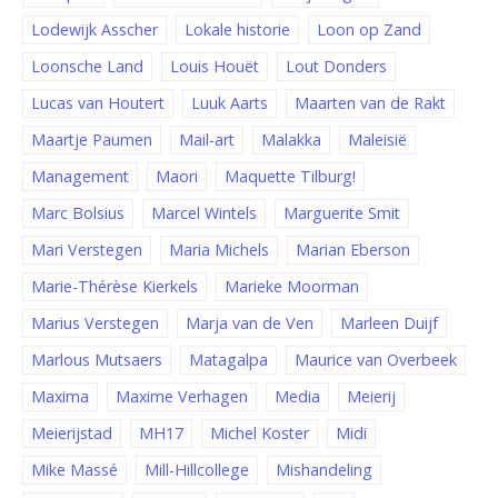
Lodewijk Asscher
Lokale historie
Loon op Zand
Loonsche Land
Louis Houët
Lout Donders
Lucas van Houtert
Luuk Aarts
Maarten van de Rakt
Maartje Paumen
Mail-art
Malakka
Maleisië
Management
Maori
Maquette Tilburg!
Marc Bolsius
Marcel Wintels
Marguerite Smit
Mari Verstegen
Maria Michels
Marian Eberson
Marie-Thérèse Kierkels
Marieke Moorman
Marius Verstegen
Marja van de Ven
Marleen Duijf
Marlous Mutsaers
Matagalpa
Maurice van Overbeek
Maxima
Maxime Verhagen
Media
Meierij
Meierijstad
MH17
Michel Koster
Midi
Mike Massé
Mill-Hillcollege
Mishandeling