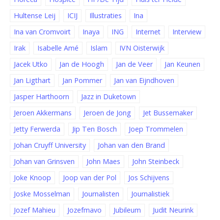
Hultense Leij
ICIJ
Illustraties
Ina
Ina van Cromvoirt
Inaya
ING
Internet
Interview
Irak
Isabelle Amé
Islam
IVN Oisterwijk
Jacek Utko
Jan de Hoogh
Jan de Veer
Jan Keunen
Jan Ligthart
Jan Pommer
Jan van Eijndhoven
Jasper Harthoorn
Jazz in Duketown
Jeroen Akkermans
Jeroen de Jong
Jet Bussemaker
Jetty Ferwerda
Jip Ten Bosch
Joep Trommelen
Johan Cruyff University
Johan van den Brand
Johan van Grinsven
John Maes
John Steinbeck
Joke Knoop
Joop van der Pol
Jos Schijvens
Joske Mosselman
Journalisten
Journalistiek
Jozef Mahieu
Jozefmavo
Jubileum
Judit Neurink