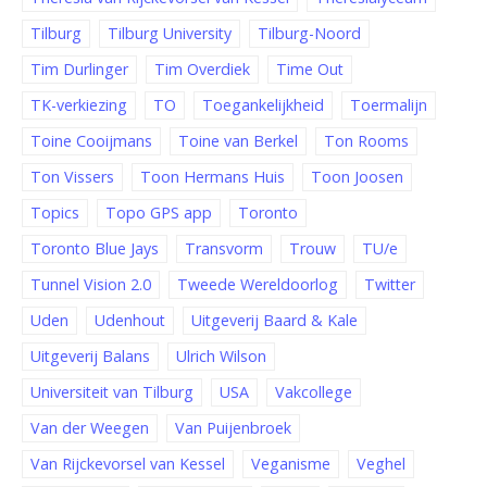
Tilburg
Tilburg University
Tilburg-Noord
Tim Durlinger
Tim Overdiek
Time Out
TK-verkiezing
TO
Toegankelijkheid
Toermalijn
Toine Cooijmans
Toine van Berkel
Ton Rooms
Ton Vissers
Toon Hermans Huis
Toon Joosen
Topics
Topo GPS app
Toronto
Toronto Blue Jays
Transvorm
Trouw
TU/e
Tunnel Vision 2.0
Tweede Wereldoorlog
Twitter
Uden
Udenhout
Uitgeverij Baard & Kale
Uitgeverij Balans
Ulrich Wilson
Universiteit van Tilburg
USA
Vakcollege
Van der Weegen
Van Puijenbroek
Van Rijckevorsel van Kessel
Veganisme
Veghel