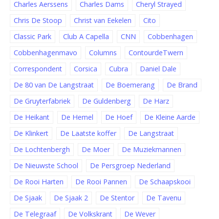
Charles Aerssens
Charles Dams
Cheryl Strayed
Chris De Stoop
Christ van Eekelen
Cito
Classic Park
Club A Capella
CNN
Cobbenhagen
Cobbenhagenmavo
Columns
ContourdeTwern
Correspondent
Corsica
Cubra
Daniel Dale
De 80 van De Langstraat
De Boemerang
De Brand
De Gruyterfabriek
De Guldenberg
De Harz
De Heikant
De Hemel
De Hoef
De Kleine Aarde
De Klinkert
De Laatste koffer
De Langstraat
De Lochtenbergh
De Moer
De Muziekmannen
De Nieuwste School
De Persgroep Nederland
De Rooi Harten
De Rooi Pannen
De Schaapskooi
De Sjaak
De Sjaak 2
De Stentor
De Tavenu
De Telegraaf
De Volkskrant
De Wever