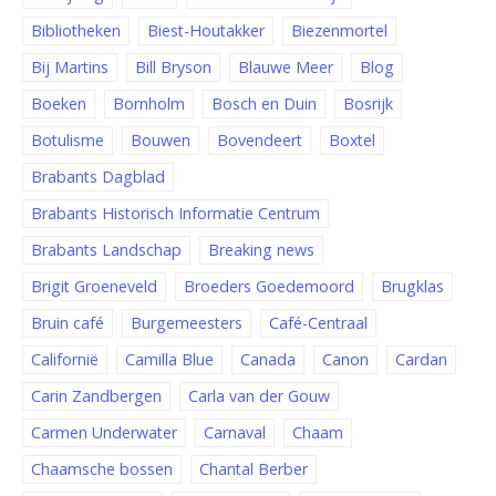
Bibliotheken
Biest-Houtakker
Biezenmortel
Bij Martins
Bill Bryson
Blauwe Meer
Blog
Boeken
Bornholm
Bosch en Duin
Bosrijk
Botulisme
Bouwen
Bovendeert
Boxtel
Brabants Dagblad
Brabants Historisch Informatie Centrum
Brabants Landschap
Breaking news
Brigit Groeneveld
Broeders Goedemoord
Brugklas
Bruin café
Burgemeesters
Café-Centraal
Californië
Camilla Blue
Canada
Canon
Cardan
Carin Zandbergen
Carla van der Gouw
Carmen Underwater
Carnaval
Chaam
Chaamsche bossen
Chantal Berber