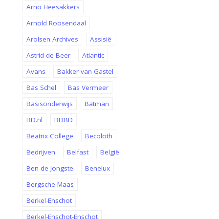
Arno Heesakkers
Arnold Roosendaal
Arolsen Archives
Assisië
Astrid de Beer
Atlantic
Avans
Bakker van Gastel
Bas Schel
Bas Vermeer
Basisonderwijs
Batman
BD.nl
BDBD
Beatrix College
Becoloth
Bedrijven
Belfast
België
Ben de Jongste
Benelux
Bergsche Maas
Berkel-Enschot
Berkel-Enschot-Enschot