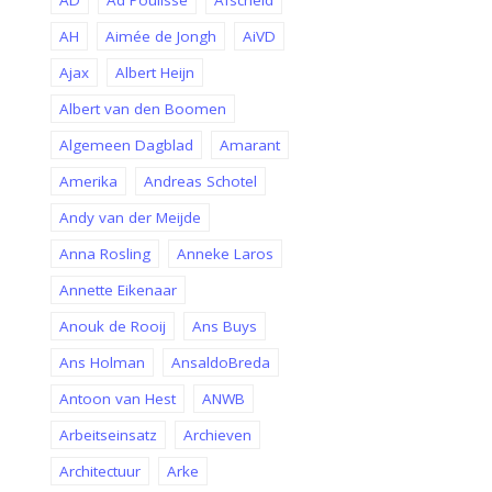
AD
Ad Poulisse
Afscheid
AH
Aimée de Jongh
AiVD
Ajax
Albert Heijn
Albert van den Boomen
Algemeen Dagblad
Amarant
Amerika
Andreas Schotel
Andy van der Meijde
Anna Rosling
Anneke Laros
Annette Eikenaar
Anouk de Rooij
Ans Buys
Ans Holman
AnsaldoBreda
Antoon van Hest
ANWB
Arbeitseinsatz
Archieven
Architectuur
Arke