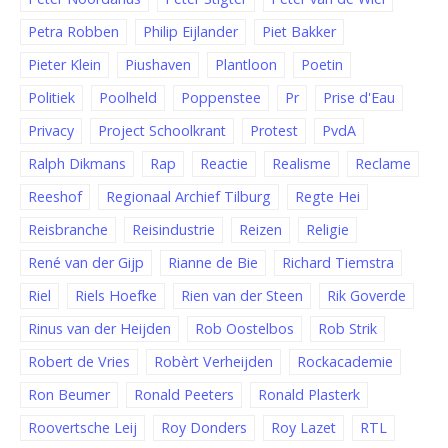
Petra Robben
Philip Eijlander
Piet Bakker
Pieter Klein
Piushaven
Plantloon
Poetin
Politiek
Poolheld
Poppenstee
Pr
Prise d'Eau
Privacy
Project Schoolkrant
Protest
PvdA
Ralph Dikmans
Rap
Reactie
Realisme
Reclame
Reeshof
Regionaal Archief Tilburg
Regte Hei
Reisbranche
Reisindustrie
Reizen
Religie
René van der Gijp
Rianne de Bie
Richard Tiemstra
Riel
Riels Hoefke
Rien van der Steen
Rik Goverde
Rinus van der Heijden
Rob Oostelbos
Rob Strik
Robert de Vries
Robèrt Verheijden
Rockacademie
Ron Beumer
Ronald Peeters
Ronald Plasterk
Roovertsche Leij
Roy Donders
Roy Lazet
RTL