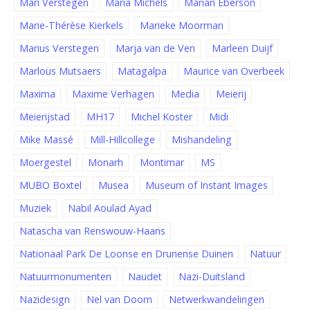
Mari Verstegen
Maria Michels
Marian Eberson
Marie-Thérèse Kierkels
Marieke Moorman
Marius Verstegen
Marja van de Ven
Marleen Duijf
Marlous Mutsaers
Matagalpa
Maurice van Overbeek
Maxima
Maxime Verhagen
Media
Meierij
Meierijstad
MH17
Michel Koster
Midi
Mike Massé
Mill-Hillcollege
Mishandeling
Moergestel
Monarh
Montimar
MS
MUBO Boxtel
Musea
Museum of Instant Images
Muziek
Nabil Aoulad Ayad
Natascha van Renswouw-Haans
Nationaal Park De Loonse en Drunense Duinen
Natuur
Natuurmonumenten
Naudet
Nazi-Duitsland
Nazidesign
Nel van Doorn
Netwerkwandelingen