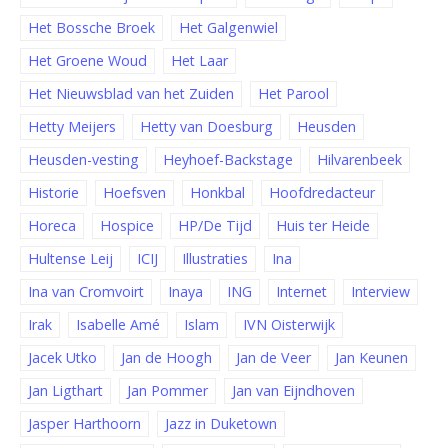
Het Bossche Broek
Het Galgenwiel
Het Groene Woud
Het Laar
Het Nieuwsblad van het Zuiden
Het Parool
Hetty Meijers
Hetty van Doesburg
Heusden
Heusden-vesting
Heyhoef-Backstage
Hilvarenbeek
Historie
Hoefsven
Honkbal
Hoofdredacteur
Horeca
Hospice
HP/De Tijd
Huis ter Heide
Hultense Leij
ICIJ
Illustraties
Ina
Ina van Cromvoirt
Inaya
ING
Internet
Interview
Irak
Isabelle Amé
Islam
IVN Oisterwijk
Jacek Utko
Jan de Hoogh
Jan de Veer
Jan Keunen
Jan Ligthart
Jan Pommer
Jan van Eijndhoven
Jasper Harthoorn
Jazz in Duketown