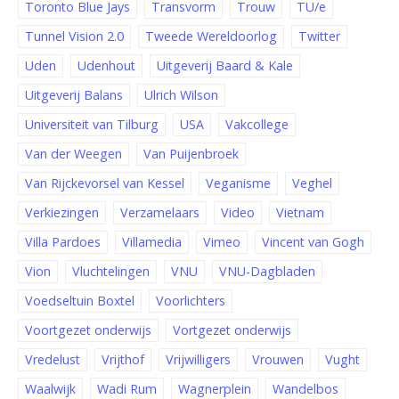
Toronto Blue Jays
Transvorm
Trouw
TU/e
Tunnel Vision 2.0
Tweede Wereldoorlog
Twitter
Uden
Udenhout
Uitgeverij Baard & Kale
Uitgeverij Balans
Ulrich Wilson
Universiteit van Tilburg
USA
Vakcollege
Van der Weegen
Van Puijenbroek
Van Rijckevorsel van Kessel
Veganisme
Veghel
Verkiezingen
Verzamelaars
Video
Vietnam
Villa Pardoes
Villamedia
Vimeo
Vincent van Gogh
Vion
Vluchtelingen
VNU
VNU-Dagbladen
Voedseltuin Boxtel
Voorlichters
Voortgezet onderwijs
Vortgezet onderwijs
Vredelust
Vrijthof
Vrijwilligers
Vrouwen
Vught
Waalwijk
Wadi Rum
Wagnerplein
Wandelbos