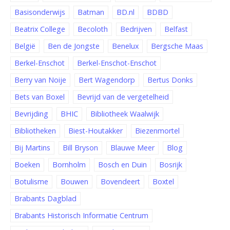
Basisonderwijs
Batman
BD.nl
BDBD
Beatrix College
Becoloth
Bedrijven
Belfast
België
Ben de Jongste
Benelux
Bergsche Maas
Berkel-Enschot
Berkel-Enschot-Enschot
Berry van Noije
Bert Wagendorp
Bertus Donks
Bets van Boxel
Bevrijd van de vergetelheid
Bevrijding
BHIC
Bibliotheek Waalwijk
Bibliotheken
Biest-Houtakker
Biezenmortel
Bij Martins
Bill Bryson
Blauwe Meer
Blog
Boeken
Bornholm
Bosch en Duin
Bosrijk
Botulisme
Bouwen
Bovendeert
Boxtel
Brabants Dagblad
Brabants Historisch Informatie Centrum