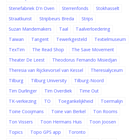
Stenefabriek D'n Oven
Sterrenfonds
Stokhasselt
Straatkunst
Stripbeurs Breda
Strips
Suzan Mandemakers
Taal
Taalverloedering
Taiwan
Tangent
Tewerkgesteld
Textielmuseum
TexTim
The Read Shop
The Save Movement
Theater De Leest
Theodorus Fernando Misiedjan
Theresia van Rijckevorsel van Kessel
Theresialyceum
Tilburg
Tilburg University
Tilburg-Noord
Tim Durlinger
Tim Overdiek
Time Out
TK-verkiezing
TO
Toegankelijkheid
Toermalijn
Toine Cooijmans
Toine van Berkel
Ton Rooms
Ton Vissers
Toon Hermans Huis
Toon Joosen
Topics
Topo GPS app
Toronto