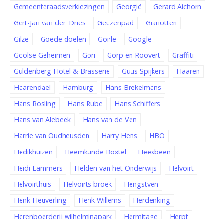
Gemeenteraadsverkiezingen
Georgië
Gerard Aichorn
Gert-Jan van den Dries
Geuzenpad
Gianotten
Gilze
Goede doelen
Goirle
Google
Goolse Geheimen
Gori
Gorp en Roovert
Graffiti
Guldenberg Hotel & Brasserie
Guus Spijkers
Haaren
Haarendael
Hamburg
Hans Brekelmans
Hans Rosling
Hans Rube
Hans Schiffers
Hans van Alebeek
Hans van de Ven
Harrie van Oudheusden
Harry Hens
HBO
Hedikhuizen
Heemkunde Boxtel
Heesbeen
Heidi Lammers
Helden van het Onderwijs
Helvoirt
Helvoirthuis
Helvoirts broek
Hengstven
Henk Heuverling
Henk Willems
Herdenking
Herenboerderij wilhelminapark
Hermitage
Herpt