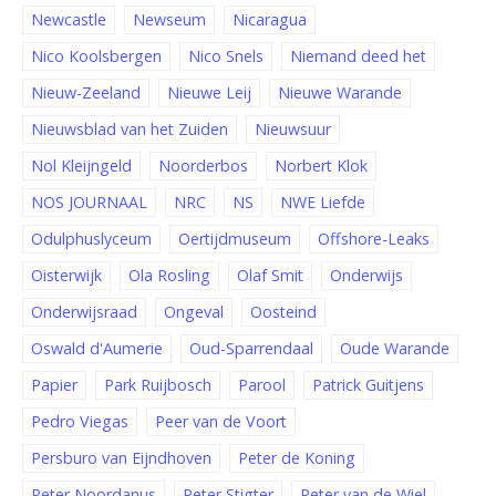
Newcastle
Newseum
Nicaragua
Nico Koolsbergen
Nico Snels
Niemand deed het
Nieuw-Zeeland
Nieuwe Leij
Nieuwe Warande
Nieuwsblad van het Zuiden
Nieuwsuur
Nol Kleijngeld
Noorderbos
Norbert Klok
NOS JOURNAAL
NRC
NS
NWE Liefde
Odulphuslyceum
Oertijdmuseum
Offshore-Leaks
Oisterwijk
Ola Rosling
Olaf Smit
Onderwijs
Onderwijsraad
Ongeval
Oosteind
Oswald d'Aumerie
Oud-Sparrendaal
Oude Warande
Papier
Park Ruijbosch
Parool
Patrick Guitjens
Pedro Viegas
Peer van de Voort
Persburo van Eijndhoven
Peter de Koning
Peter Noordanus
Peter Stigter
Peter van de Wiel