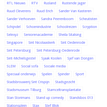
RTL Nieuws
RTV
Rusland
Rustende Jager
Ruud Cleverens
Ruud Erich
Sander Van Kasteren
Sander Verhoeven
Sandra Peerenboom
Scheutisten
Schijndel
Schoenindustrie
Schoolreizen
Scryption
Selexyz
Seniorenacademie
Sheila Sitalsing
Singapore
Sint Nicolaaskerk
Sint Oedenrode
Sint Petersburg
Sint Petersburg-Oedenrode
Sint-Michielsgestel
Sjaak Koolen
Sjef van Dongen
SLEM
Social sofa
Sociale media
Speciaal onderwijs
Spelen
Spinder
Sport
Stadsbrouwerij Sint Crispijn
Stadsgezicht
Stadsmuseum Tilburg
Stamceltransplantatie
Stan Storimans
Stand up comedy
Standsbos 013
Stationsplein
Stax
Stef Blok