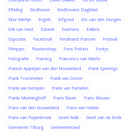
Efteling
Eindhoven
Eindhovens Dagblad
Elise Merlijn
Engels
Erfgoed
Eric van den Dungen
Erik van Hest
Esbeek
Examens
Exlibris
Expositie
Facebook
Ferdinand Fransen
Festival
Filmpjes
Fluistersloep
Fons Potters
Fontys
Fotografie
Framing
Francesco van Mierlo
Francie Appeljan-van den Nouweland
Frank Spierings
Frank Trommelen
Frank van Doorn
Frank van Kempen
Frank van Pamelen
Franki Münninghoff
Frans Bauer
Frans Mouws
Frans van den Nouweland
Frans van Halder
Frans van Puijenbroek
Geert Mak
Geert van de Ende
Gemeente Tilburg
Gemeenteraad