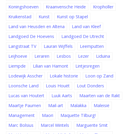
Koningshoeven
Kraanvensche Heide
Kropholler
Kruikenstad
Kunst
Kunst op Stapel
Land van Heusden en Altena
Land van Kleef
Landgoed De Hoevens
Landgoed De Utrecht
Langstraat TV
Lauran Wijffels
Leemputten
Leijhoeve
Leraren
Lesbos
Lezer
Liduina
Liempde
Lilian van Hamont
Lintjesregen
Lodewijk Asscher
Lokale historie
Loon op Zand
Loonsche Land
Louis Houët
Lout Donders
Lucas van Houtert
Luuk Aarts
Maarten van de Rakt
Maartje Paumen
Mail-art
Malakka
Maleisië
Management
Maori
Maquette Tilburg!
Marc Bolsius
Marcel Wintels
Marguerite Smit