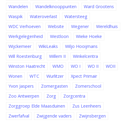
Wandelen
Wandelknooppunten
Ward Grootens
Waspik
Wateroverlast
Watersteeg
WDC Verhoeven
Website
Wegener
Wereldhuis
Werkgelegenheid
Westloon
Wieke Hoeke
Wijckemeer
WikiLeaks
Wiljo Hooijmans
Will Roestenburg
Willem II
Winkelcentra
Winston Haatrecht
WMO
WO I
WO II
WOII
Wonen
WTC
Wurlitzer
Xpect Primair
Yvon Jaspers
Zomergasten
Zomerschool
Zoo Antwerpen
Zorg
Zorgcentra
Zorggroep Elde Maasduinen
Zus Leenheers
Zwerfafval
Zwijgende vaders
Zwijnsbergen