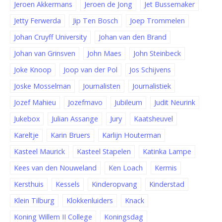
Jeroen Akkermans
Jeroen de Jong
Jet Bussemaker
Jetty Ferwerda
Jip Ten Bosch
Joep Trommelen
Johan Cruyff University
Johan van den Brand
Johan van Grinsven
John Maes
John Steinbeck
Joke Knoop
Joop van der Pol
Jos Schijvens
Joske Mosselman
Journalisten
Journalistiek
Jozef Mahieu
Jozefmavo
Jubileum
Judit Neurink
Jukebox
Julian Assange
Jury
Kaatsheuvel
Kareltje
Karin Bruers
Karlijn Houterman
Kasteel Maurick
Kasteel Stapelen
Katinka Lampe
Kees van den Nouweland
Ken Loach
Kermis
Kersthuis
Kessels
Kinderopvang
Kinderstad
Klein Tilburg
Klokkenluiders
Knack
Koning Willem II College
Koningsdag