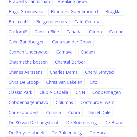
Brabants Landschap
Breaking news
Brigit Groeneveld
Broeders Goedemoord
Brugklas
Bruin café
Burgemeesters
Café-Centraal
Californië
Camilla Blue
Canada
Canon
Cardan
Carin Zandbergen
Carla van der Gouw
Carmen Underwater
Carnaval
Chaam
Chaamsche bossen
Chantal Berber
Charles Aerssens
Charles Dams
Cheryl Strayed
Chris De Stoop
Christ van Eekelen
Cito
Classic Park
Club A Capella
CNN
Cobbenhagen
Cobbenhagenmavo
Columns
ContourdeTwern
Correspondent
Corsica
Cubra
Daniel Dale
De 80 van De Langstraat
De Boemerang
De Brand
De Gruyterfabriek
De Guldenberg
De Harz