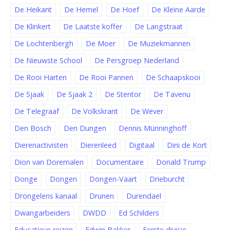
De Heikant
De Hemel
De Hoef
De Kleine Aarde
De Klinkert
De Laatste koffer
De Langstraat
De Lochtenbergh
De Moer
De Muziekmannen
De Nieuwste School
De Persgroep Nederland
De Rooi Harten
De Rooi Pannen
De Schaapskooi
De Sjaak
De Sjaak 2
De Stentor
De Tavenu
De Telegraaf
De Volkskrant
De Wever
Den Bosch
Den Dungen
Dennis Münninghoff
Dierenactivisten
Dierenleed
Digitaal
Dini de Kort
Dion van Doremalen
Documentaire
Donald Trump
Donge
Dongen
Dongen-Vaart
Drieburcht
Drongelens kanaal
Drunen
Durendael
Dwangarbeiders
DWDD
Ed Schilders
Educatieve reizen
Edwin Bakker
Eerste divisie