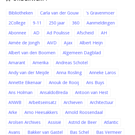
Bibliotheken
Carla van der Gouw
's Gravenmoer
2College
9-11
250 jaar
360
Aanmeldingen
Abonnee
AD
Ad Poulisse
Afscheid
AH
Aimée de Jongh
AiVD
Ajax
Albert Heijn
Albert van den Boomen
Algemeen Dagblad
Amarant
Amerika
Andreas Schotel
Andy van der Meijde
Anna Rosling
Anneke Laros
Annette Eikenaar
Anouk de Rooij
Ans Buys
Ans Holman
AnsaldoBreda
Antoon van Hest
ANWB
Arbeitseinsatz
Archieven
Architectuur
Arke
Arno Heesakkers
Arnold Roosendaal
Arolsen Archives
Assisië
Astrid de Beer
Atlantic
Avans
Bakker van Gastel
Bas Schel
Bas Vermeer