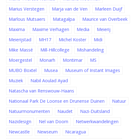
Marius Verstegen
Marja van de Ven
Marleen Duijf
Marlous Mutsaers
Matagalpa
Maurice van Overbeek
Maxima
Maxime Verhagen
Media
Meierij
Meierijstad
MH17
Michel Koster
Midi
Mike Massé
Mill-Hillcollege
Mishandeling
Moergestel
Monarh
Montimar
MS
MUBO Boxtel
Musea
Museum of Instant Images
Muziek
Nabil Aoulad Ayad
Natascha van Renswouw-Haans
Nationaal Park De Loonse en Drunense Duinen
Natuur
Natuurmonumenten
Naudet
Nazi-Duitsland
Nazidesign
Nel van Doorn
Netwerkwandelingen
Newcastle
Newseum
Nicaragua