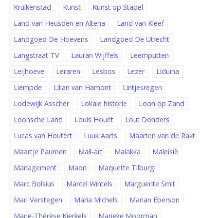
Kruikenstad
Kunst
Kunst op Stapel
Land van Heusden en Altena
Land van Kleef
Landgoed De Hoevens
Landgoed De Utrecht
Langstraat TV
Lauran Wijffels
Leemputten
Leijhoeve
Leraren
Lesbos
Lezer
Liduina
Liempde
Lilian van Hamont
Lintjesregen
Lodewijk Asscher
Lokale historie
Loon op Zand
Loonsche Land
Louis Houët
Lout Donders
Lucas van Houtert
Luuk Aarts
Maarten van de Rakt
Maartje Paumen
Mail-art
Malakka
Maleisië
Management
Maori
Maquette Tilburg!
Marc Bolsius
Marcel Wintels
Marguerite Smit
Mari Verstegen
Maria Michels
Marian Eberson
Marie-Thérèse Kierkels
Marieke Moorman