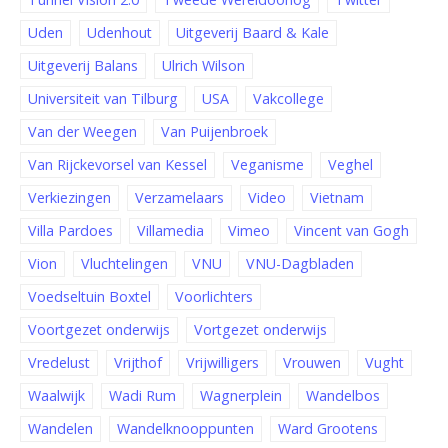
Uden
Udenhout
Uitgeverij Baard & Kale
Uitgeverij Balans
Ulrich Wilson
Universiteit van Tilburg
USA
Vakcollege
Van der Weegen
Van Puijenbroek
Van Rijckevorsel van Kessel
Veganisme
Veghel
Verkiezingen
Verzamelaars
Video
Vietnam
Villa Pardoes
Villamedia
Vimeo
Vincent van Gogh
Vion
Vluchtelingen
VNU
VNU-Dagbladen
Voedseltuin Boxtel
Voorlichters
Voortgezet onderwijs
Vortgezet onderwijs
Vredelust
Vrijthof
Vrijwilligers
Vrouwen
Vught
Waalwijk
Wadi Rum
Wagnerplein
Wandelbos
Wandelen
Wandelknooppunten
Ward Grootens