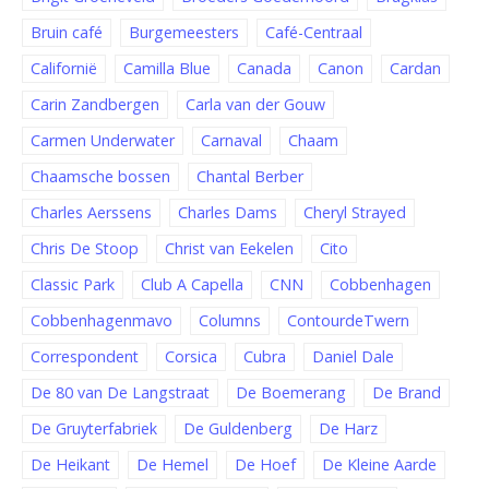
Bruin café
Burgemeesters
Café-Centraal
Californië
Camilla Blue
Canada
Canon
Cardan
Carin Zandbergen
Carla van der Gouw
Carmen Underwater
Carnaval
Chaam
Chaamsche bossen
Chantal Berber
Charles Aerssens
Charles Dams
Cheryl Strayed
Chris De Stoop
Christ van Eekelen
Cito
Classic Park
Club A Capella
CNN
Cobbenhagen
Cobbenhagenmavo
Columns
ContourdeTwern
Correspondent
Corsica
Cubra
Daniel Dale
De 80 van De Langstraat
De Boemerang
De Brand
De Gruyterfabriek
De Guldenberg
De Harz
De Heikant
De Hemel
De Hoef
De Kleine Aarde