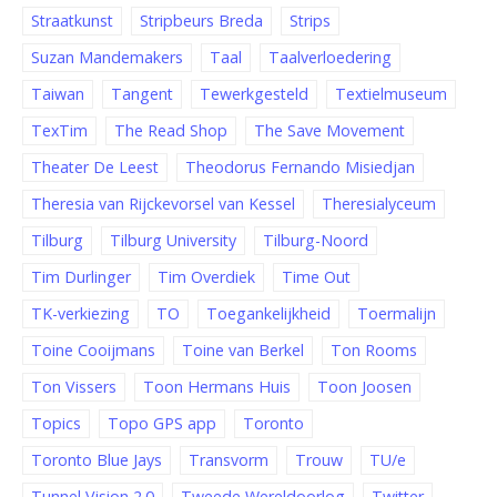
Straatkunst
Stripbeurs Breda
Strips
Suzan Mandemakers
Taal
Taalverloedering
Taiwan
Tangent
Tewerkgesteld
Textielmuseum
TexTim
The Read Shop
The Save Movement
Theater De Leest
Theodorus Fernando Misiedjan
Theresia van Rijckevorsel van Kessel
Theresialyceum
Tilburg
Tilburg University
Tilburg-Noord
Tim Durlinger
Tim Overdiek
Time Out
TK-verkiezing
TO
Toegankelijkheid
Toermalijn
Toine Cooijmans
Toine van Berkel
Ton Rooms
Ton Vissers
Toon Hermans Huis
Toon Joosen
Topics
Topo GPS app
Toronto
Toronto Blue Jays
Transvorm
Trouw
TU/e
Tunnel Vision 2.0
Tweede Wereldoorlog
Twitter