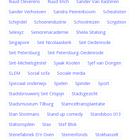
Ruud Cleverens
Ruud Erich
Sander Van Kasteren
Sander Verhoeven
Sandra Peerenboom
Scheutisten
Schijndel
Schoenindustrie
Schoolreizen
Scryption
Selexyz
Seniorenacademie
Sheila Sitalsing
Singapore
Sint Nicolaaskerk
Sint Oedenrode
Sint Petersburg
Sint Petersburg-Oedenrode
Sint-Michielsgestel
Sjaak Koolen
Sjef van Dongen
SLEM
Social sofa
Sociale media
Speciaal onderwijs
Spelen
Spinder
Sport
Stadsbrouwerij Sint Crispijn
Stadsgezicht
Stadsmuseum Tilburg
Stamceltransplantatie
Stan Storimans
Stand up comedy
Standsbos 013
Stationsplein
Stax
Stef Blok
Stenefabriek D'n Oven
Sterrenfonds
Stokhasselt