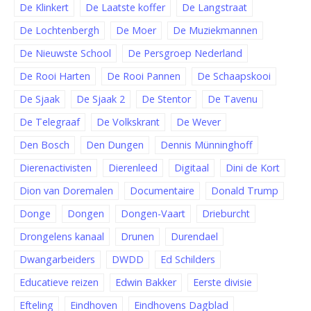
De Klinkert
De Laatste koffer
De Langstraat
De Lochtenbergh
De Moer
De Muziekmannen
De Nieuwste School
De Persgroep Nederland
De Rooi Harten
De Rooi Pannen
De Schaapskooi
De Sjaak
De Sjaak 2
De Stentor
De Tavenu
De Telegraaf
De Volkskrant
De Wever
Den Bosch
Den Dungen
Dennis Münninghoff
Dierenactivisten
Dierenleed
Digitaal
Dini de Kort
Dion van Doremalen
Documentaire
Donald Trump
Donge
Dongen
Dongen-Vaart
Drieburcht
Drongelens kanaal
Drunen
Durendael
Dwangarbeiders
DWDD
Ed Schilders
Educatieve reizen
Edwin Bakker
Eerste divisie
Efteling
Eindhoven
Eindhovens Dagblad