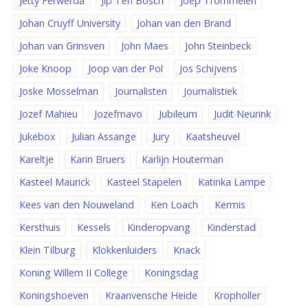
Jetty Ferwerda
Jip Ten Bosch
Joep Trommelen
Johan Cruyff University
Johan van den Brand
Johan van Grinsven
John Maes
John Steinbeck
Joke Knoop
Joop van der Pol
Jos Schijvens
Joske Mosselman
Journalisten
Journalistiek
Jozef Mahieu
Jozefmavo
Jubileum
Judit Neurink
Jukebox
Julian Assange
Jury
Kaatsheuvel
Kareltje
Karin Bruers
Karlijn Houterman
Kasteel Maurick
Kasteel Stapelen
Katinka Lampe
Kees van den Nouweland
Ken Loach
Kermis
Kersthuis
Kessels
Kinderopvang
Kinderstad
Klein Tilburg
Klokkenluiders
Knack
Koning Willem II College
Koningsdag
Koningshoeven
Kraanvensche Heide
Kropholler