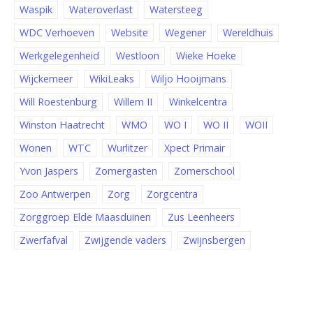
Waspik
Wateroverlast
Watersteeg
WDC Verhoeven
Website
Wegener
Wereldhuis
Werkgelegenheid
Westloon
Wieke Hoeke
Wijckemeer
WikiLeaks
Wiljo Hooijmans
Will Roestenburg
Willem II
Winkelcentra
Winston Haatrecht
WMO
WO I
WO II
WOII
Wonen
WTC
Wurlitzer
Xpect Primair
Yvon Jaspers
Zomergasten
Zomerschool
Zoo Antwerpen
Zorg
Zorgcentra
Zorggroep Elde Maasduinen
Zus Leenheers
Zwerfafval
Zwijgende vaders
Zwijnsbergen