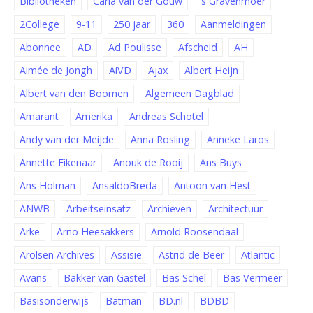
Bibliotheken
Carla van der Gouw
's Gravenmoer
2College
9-11
250 jaar
360
Aanmeldingen
Abonnee
AD
Ad Poulisse
Afscheid
AH
Aimée de Jongh
AiVD
Ajax
Albert Heijn
Albert van den Boomen
Algemeen Dagblad
Amarant
Amerika
Andreas Schotel
Andy van der Meijde
Anna Rosling
Anneke Laros
Annette Eikenaar
Anouk de Rooij
Ans Buys
Ans Holman
AnsaldoBreda
Antoon van Hest
ANWB
Arbeitseinsatz
Archieven
Architectuur
Arke
Arno Heesakkers
Arnold Roosendaal
Arolsen Archives
Assisië
Astrid de Beer
Atlantic
Avans
Bakker van Gastel
Bas Schel
Bas Vermeer
Basisonderwijs
Batman
BD.nl
BDBD