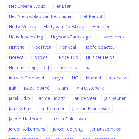
Het Groene Woud
Het Laar
Het Nieuwsblad van het Zuiden
Het Parool
Hetty Meijers
Hetty van Doesburg
Heusden
Heusden-vesting
Heyhoef-Backstage
Hilvarenbeek
Historie
Hoefsven
Honkbal
Hoofdredacteur
Horeca
Hospice
HP/De Tijd
Huis ter Heide
Hultense Leij
ICIJ
Illustraties
Ina
Ina van Cromvoirt
Inaya
ING
Internet
Interview
Irak
Isabelle Amé
Islam
IVN Oisterwijk
Jacek Utko
Jan de Hoogh
Jan de Veer
Jan Keunen
Jan Ligthart
Jan Pommer
Jan van Eijndhoven
Jasper Harthoorn
Jazz in Duketown
Jeroen Akkermans
Jeroen de Jong
Jet Bussemaker