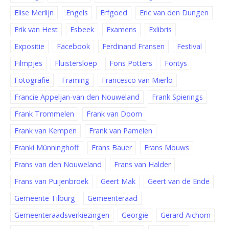
Elise Merlijn
Engels
Erfgoed
Eric van den Dungen
Erik van Hest
Esbeek
Examens
Exlibris
Expositie
Facebook
Ferdinand Fransen
Festival
Filmpjes
Fluistersloep
Fons Potters
Fontys
Fotografie
Framing
Francesco van Mierlo
Francie Appeljan-van den Nouweland
Frank Spierings
Frank Trommelen
Frank van Doorn
Frank van Kempen
Frank van Pamelen
Franki Münninghoff
Frans Bauer
Frans Mouws
Frans van den Nouweland
Frans van Halder
Frans van Puijenbroek
Geert Mak
Geert van de Ende
Gemeente Tilburg
Gemeenteraad
Gemeenteraadsverkiezingen
Georgië
Gerard Aichorn