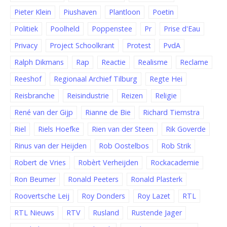
Pieter Klein
Piushaven
Plantloon
Poetin
Politiek
Poolheld
Poppenstee
Pr
Prise d'Eau
Privacy
Project Schoolkrant
Protest
PvdA
Ralph Dikmans
Rap
Reactie
Realisme
Reclame
Reeshof
Regionaal Archief Tilburg
Regte Hei
Reisbranche
Reisindustrie
Reizen
Religie
René van der Gijp
Rianne de Bie
Richard Tiemstra
Riel
Riels Hoefke
Rien van der Steen
Rik Goverde
Rinus van der Heijden
Rob Oostelbos
Rob Strik
Robert de Vries
Robèrt Verheijden
Rockacademie
Ron Beumer
Ronald Peeters
Ronald Plasterk
Roovertsche Leij
Roy Donders
Roy Lazet
RTL
RTL Nieuws
RTV
Rusland
Rustende Jager