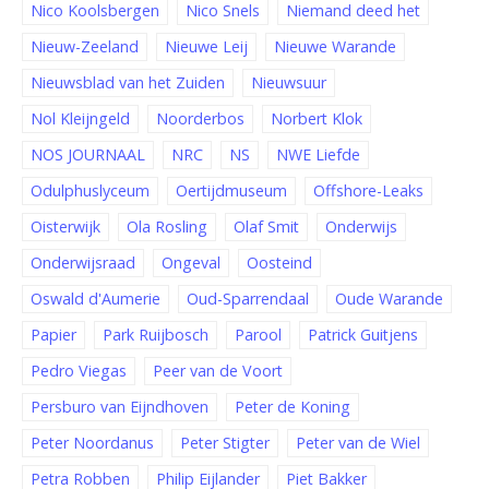
Nico Koolsbergen
Nico Snels
Niemand deed het
Nieuw-Zeeland
Nieuwe Leij
Nieuwe Warande
Nieuwsblad van het Zuiden
Nieuwsuur
Nol Kleijngeld
Noorderbos
Norbert Klok
NOS JOURNAAL
NRC
NS
NWE Liefde
Odulphuslyceum
Oertijdmuseum
Offshore-Leaks
Oisterwijk
Ola Rosling
Olaf Smit
Onderwijs
Onderwijsraad
Ongeval
Oosteind
Oswald d'Aumerie
Oud-Sparrendaal
Oude Warande
Papier
Park Ruijbosch
Parool
Patrick Guitjens
Pedro Viegas
Peer van de Voort
Persburo van Eijndhoven
Peter de Koning
Peter Noordanus
Peter Stigter
Peter van de Wiel
Petra Robben
Philip Eijlander
Piet Bakker