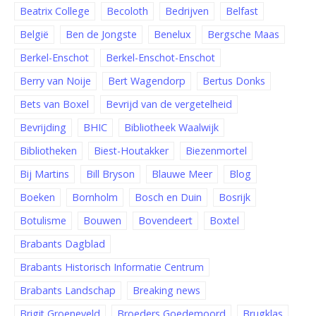
Beatrix College
Becoloth
Bedrijven
Belfast
België
Ben de Jongste
Benelux
Bergsche Maas
Berkel-Enschot
Berkel-Enschot-Enschot
Berry van Noije
Bert Wagendorp
Bertus Donks
Bets van Boxel
Bevrijd van de vergetelheid
Bevrijding
BHIC
Bibliotheek Waalwijk
Bibliotheken
Biest-Houtakker
Biezenmortel
Bij Martins
Bill Bryson
Blauwe Meer
Blog
Boeken
Bornholm
Bosch en Duin
Bosrijk
Botulisme
Bouwen
Bovendeert
Boxtel
Brabants Dagblad
Brabants Historisch Informatie Centrum
Brabants Landschap
Breaking news
Brigit Groeneveld
Broeders Goedemoord
Brugklas