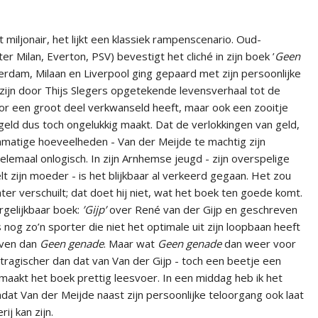
 miljonair, het lijkt een klassiek rampenscenario. Oud-
er Milan, Everton, PSV) bevestigt het cliché in zijn boek ’
Geen
erdam, Milaan en Liverpool ging gepaard met zijn persoonlijke
in zijn door Thijs Slegers opgetekende levensverhaal tot de
t voor een groot deel verkwanseld heeft, maar ook een zooitje
geld dus toch ongelukkig maakt. Dat de verlokkingen van geld,
nmatige hoeveelheden - Van der Meijde te machtig zijn
helemaal onlogisch. In zijn Arnhemse jeugd - zijn overspelige
t zijn moeder - is het blijkbaar al verkeerd gegaan. Het zou
hter verschuilt; dat doet hij niet, wat het boek ten goede komt.
gelijkbaar boek:
’Gijp’
over René van der Gijp en geschreven
 nog zo’n sporter die niet het optimale uit zijn loopbaan heeft
even dan
Geen genade
. Maar wat
Geen genade
dan weer voor
 tragischer dan dat van Van der Gijp - toch een beetje een
 maakt het boek prettig leesvoer. In een middag heb ik het
at Van der Meijde naast zijn persoonlijke teloorgang ook laat
ij kan zijn.