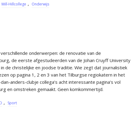
,
Mill-Hillcollege
Onderwijs
 verschillende onderwerpen: de renovatie van de
urg, de eerste afgestudeerden van de Johan Cruyff University
 de christelijke en joodse traditie. Wie zegt dat journalistiek
lezen op pagina 1, 2 en 3 van het Tilburgse regiokatern in het
dan-anders-clubje collega’s acht interessante pagina’s vol
lburg en omstreken gemaakt. Geen komkommertijd.
,
O
Sport