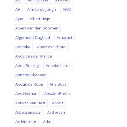
AD
Ad Poulisse
Afscheid
AH
Aimée de Jongh
AiVD
Ajax
Albert Heijn
Albert van den Boomen
Algemeen Dagblad
Amarant
Amerika
Andreas Schotel
Andy van der Meijde
Anna Rosling
Anneke Laros
Annette Eikenaar
Anouk de Rooij
Ans Buys
Ans Holman
AnsaldoBreda
Antoon van Hest
ANWB
Arbeitseinsatz
Archieven
Architectuur
Arke