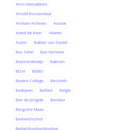
Arno Heesakkers
Arnold Roosendaal
Arolsen Archives
Assisië
Astrid de Beer
Atlantic
Avans
Bakker van Gastel
Bas Schel
Bas Vermeer
Basisonderwijs
Batman
BD.nl
BDBD
Beatrix College
Becoloth
Bedrijven
Belfast
België
Ben de Jongste
Benelux
Bergsche Maas
Berkel-Enschot
Berkel-Enschot-Enschot