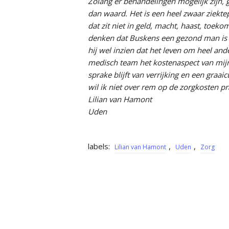
Zolang er behandelingen mogelijk zijn, g
dan waard. Het is een heel zwaar ziektep
dat zit niet in geld, macht, haast, toek
denken dat Buskens een gezond man is e
hij wel inzien dat het leven om heel and
medisch team het kostenaspect van mijn
sprake blijft van verrijking en een graai
wil ik niet over rem op de zorgkosten pr
Lilian van Hamont
Uden
labels:
,
,
Lilian van Hamont
Uden
Zorg