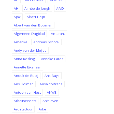
AD
Ad Poulisse
Afscheid
AH
Aimée de Jongh
AiVD
Ajax
Albert Heijn
Albert van den Boomen
Algemeen Dagblad
Amarant
Amerika
Andreas Schotel
Andy van der Meijde
Anna Rosling
Anneke Laros
Annette Eikenaar
Anouk de Rooij
Ans Buys
Ans Holman
AnsaldoBreda
Antoon van Hest
ANWB
Arbeitseinsatz
Archieven
Architectuur
Arke