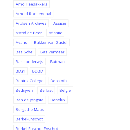
Arno Heesakkers
Arnold Roosendaal
Arolsen Archives
Assisië
Astrid de Beer
Atlantic
Avans
Bakker van Gastel
Bas Schel
Bas Vermeer
Basisonderwijs
Batman
BD.nl
BDBD
Beatrix College
Becoloth
Bedrijven
Belfast
België
Ben de Jongste
Benelux
Bergsche Maas
Berkel-Enschot
Berkel-Enschot-Enschot