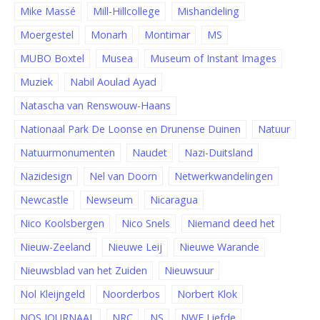
Mike Massé
Mill-Hillcollege
Mishandeling
Moergestel
Monarh
Montimar
MS
MUBO Boxtel
Musea
Museum of Instant Images
Muziek
Nabil Aoulad Ayad
Natascha van Renswouw-Haans
Nationaal Park De Loonse en Drunense Duinen
Natuur
Natuurmonumenten
Naudet
Nazi-Duitsland
Nazidesign
Nel van Doorn
Netwerkwandelingen
Newcastle
Newseum
Nicaragua
Nico Koolsbergen
Nico Snels
Niemand deed het
Nieuw-Zeeland
Nieuwe Leij
Nieuwe Warande
Nieuwsblad van het Zuiden
Nieuwsuur
Nol Kleijngeld
Noorderbos
Norbert Klok
NOS JOURNAAL
NRC
NS
NWE Liefde