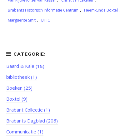
Van Rijckevorsel van Kessel
Christ van Eekelen
,
,
Brabants Historisch Informatie Centrum
Heemkunde Boxtel
,
Marguerite Smit
BHIC
Baard & Kale (18)
bibliotheek (1)
Boeken (25)
Boxtel (9)
Brabant Collectie (1)
Brabants Dagblad (206)
Communicatie (1)