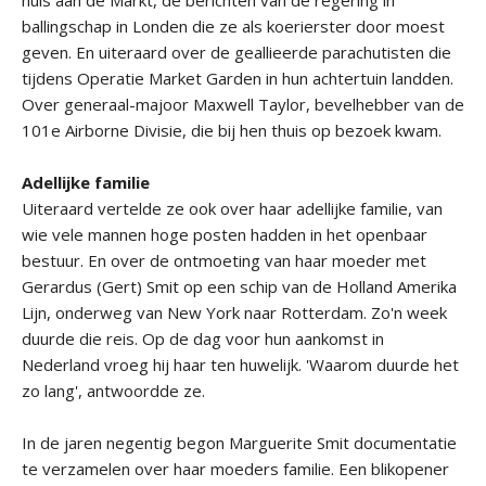
huis aan de Markt, de berichten van de regering in
ballingschap in Londen die ze als koerierster door moest
geven. En uiteraard over de geallieerde parachutisten die
tijdens Operatie Market Garden in hun achtertuin landden.
Over generaal-majoor Maxwell Taylor, bevelhebber van de
101e Airborne Divisie, die bij hen thuis op bezoek kwam.
Adellijke familie
Uiteraard vertelde ze ook over haar adellijke familie, van
wie vele mannen hoge posten hadden in het openbaar
bestuur. En over de ontmoeting van haar moeder met
Gerardus (Gert) Smit op een schip van de Holland Amerika
Lijn, onderweg van New York naar Rotterdam. Zo'n week
duurde die reis. Op de dag voor hun aankomst in
Nederland vroeg hij haar ten huwelijk. 'Waarom duurde het
zo lang', antwoordde ze.
In de jaren negentig begon Marguerite Smit documentatie
te verzamelen over haar moeders familie. Een blikopener