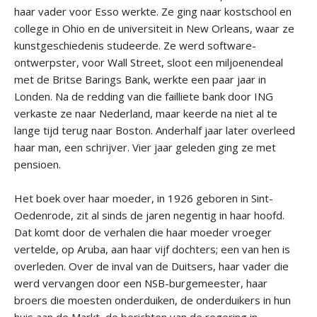
haar vader voor Esso werkte. Ze ging naar kostschool en
college in Ohio en de universiteit in New Orleans, waar ze
kunstgeschiedenis studeerde. Ze werd software-
ontwerpster, voor Wall Street, sloot een miljoenendeal
met de Britse Barings Bank, werkte een paar jaar in
Londen. Na de redding van die failliete bank door ING
verkaste ze naar Nederland, maar keerde na niet al te
lange tijd terug naar Boston. Anderhalf jaar later overleed
haar man, een schrijver. Vier jaar geleden ging ze met
pensioen.
Het boek over haar moeder, in 1926 geboren in Sint-
Oedenrode, zit al sinds de jaren negentig in haar hoofd.
Dat komt door de verhalen die haar moeder vroeger
vertelde, op Aruba, aan haar vijf dochters; een van hen is
overleden. Over de inval van de Duitsers, haar vader die
werd vervangen door een NSB-burgemeester, haar
broers die moesten onderduiken, de onderduikers in hun