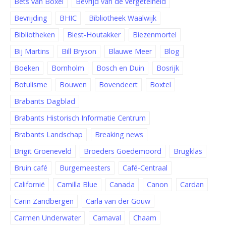
Bets van Boxel
Bevrijd van de vergetelheid
Bevrijding
BHIC
Bibliotheek Waalwijk
Bibliotheken
Biest-Houtakker
Biezenmortel
Bij Martins
Bill Bryson
Blauwe Meer
Blog
Boeken
Bornholm
Bosch en Duin
Bosrijk
Botulisme
Bouwen
Bovendeert
Boxtel
Brabants Dagblad
Brabants Historisch Informatie Centrum
Brabants Landschap
Breaking news
Brigit Groeneveld
Broeders Goedemoord
Brugklas
Bruin café
Burgemeesters
Café-Centraal
Californië
Camilla Blue
Canada
Canon
Cardan
Carin Zandbergen
Carla van der Gouw
Carmen Underwater
Carnaval
Chaam