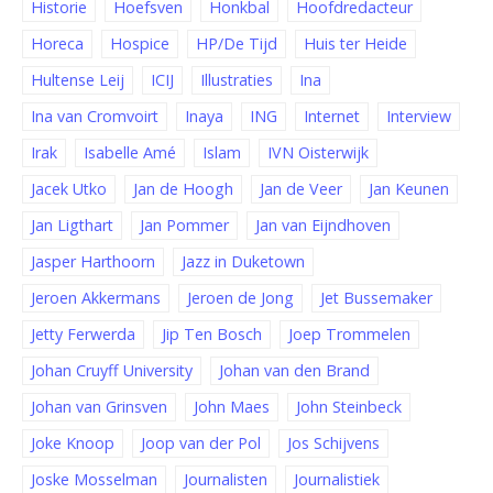
Historie
Hoefsven
Honkbal
Hoofdredacteur
Horeca
Hospice
HP/De Tijd
Huis ter Heide
Hultense Leij
ICIJ
Illustraties
Ina
Ina van Cromvoirt
Inaya
ING
Internet
Interview
Irak
Isabelle Amé
Islam
IVN Oisterwijk
Jacek Utko
Jan de Hoogh
Jan de Veer
Jan Keunen
Jan Ligthart
Jan Pommer
Jan van Eijndhoven
Jasper Harthoorn
Jazz in Duketown
Jeroen Akkermans
Jeroen de Jong
Jet Bussemaker
Jetty Ferwerda
Jip Ten Bosch
Joep Trommelen
Johan Cruyff University
Johan van den Brand
Johan van Grinsven
John Maes
John Steinbeck
Joke Knoop
Joop van der Pol
Jos Schijvens
Joske Mosselman
Journalisten
Journalistiek