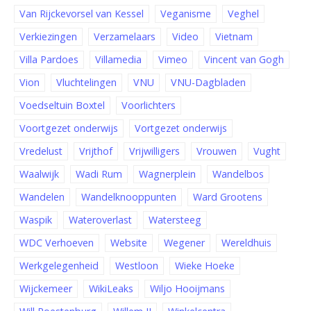
Van Rijckevorsel van Kessel
Veganisme
Veghel
Verkiezingen
Verzamelaars
Video
Vietnam
Villa Pardoes
Villamedia
Vimeo
Vincent van Gogh
Vion
Vluchtelingen
VNU
VNU-Dagbladen
Voedseltuin Boxtel
Voorlichters
Voortgezet onderwijs
Vortgezet onderwijs
Vredelust
Vrijthof
Vrijwilligers
Vrouwen
Vught
Waalwijk
Wadi Rum
Wagnerplein
Wandelbos
Wandelen
Wandelknooppunten
Ward Grootens
Waspik
Wateroverlast
Watersteeg
WDC Verhoeven
Website
Wegener
Wereldhuis
Werkgelegenheid
Westloon
Wieke Hoeke
Wijckemeer
WikiLeaks
Wiljo Hooijmans