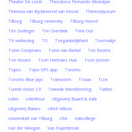
Theater De Leest
Theodorus Fernando Misiedjan
Theresia van Rijckevorsel van Kessel
Theresialyceum
Tilburg
Tilburg University
Tilburg-Noord
Tim Durlinger
Tim Overdiek
Time Out
TK-verkiezing
TO
Toegankelijkheid
Toermalijn
Toine Cooijmans
Toine van Berkel
Ton Rooms
Ton Vissers
Toon Hermans Huis
Toon Joosen
Topics
Topo GPS app
Toronto
Toronto Blue Jays
Transvorm
Trouw
TU/e
Tunnel Vision 2.0
Tweede Wereldoorlog
Twitter
Uden
Udenhout
Uitgeverij Baard & Kale
Uitgeverij Balans
Ulrich Wilson
Universiteit van Tilburg
USA
Vakcollege
Van der Weegen
Van Puijenbroek