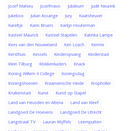
Jozef Mahieu
Jozefmavo
Jubileum
Judit Neurink
Jukebox
Julian Assange
Jury
Kaatsheuvel
Kareltje
Karin Bruers
Karlijn Houterman
Kasteel Maurick
Kasteel Stapelen
Katinka Lampe
Kees van den Nouweland
Ken Loach
Kermis
Kersthuis
Kessels
Kinderopvang
Kinderstad
Klein Tilburg
Klokkenluiders
Knack
Koning Willem II College
Koningsdag
Koningshoeven
Kraanvensche Heide
Kropholler
Kruikenstad
Kunst
Kunst op Stapel
Land van Heusden en Altena
Land van Kleef
Landgoed De Hoevens
Landgoed De Utrecht
Langstraat TV
Lauran Wijffels
Leemputten