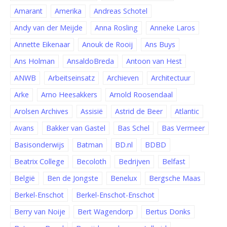
Amarant
Amerika
Andreas Schotel
Andy van der Meijde
Anna Rosling
Anneke Laros
Annette Eikenaar
Anouk de Rooij
Ans Buys
Ans Holman
AnsaldoBreda
Antoon van Hest
ANWB
Arbeitseinsatz
Archieven
Architectuur
Arke
Arno Heesakkers
Arnold Roosendaal
Arolsen Archives
Assisië
Astrid de Beer
Atlantic
Avans
Bakker van Gastel
Bas Schel
Bas Vermeer
Basisonderwijs
Batman
BD.nl
BDBD
Beatrix College
Becoloth
Bedrijven
Belfast
België
Ben de Jongste
Benelux
Bergsche Maas
Berkel-Enschot
Berkel-Enschot-Enschot
Berry van Noije
Bert Wagendorp
Bertus Donks