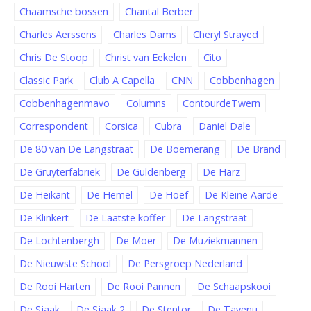
Chaamsche bossen
Chantal Berber
Charles Aerssens
Charles Dams
Cheryl Strayed
Chris De Stoop
Christ van Eekelen
Cito
Classic Park
Club A Capella
CNN
Cobbenhagen
Cobbenhagenmavo
Columns
ContourdeTwern
Correspondent
Corsica
Cubra
Daniel Dale
De 80 van De Langstraat
De Boemerang
De Brand
De Gruyterfabriek
De Guldenberg
De Harz
De Heikant
De Hemel
De Hoef
De Kleine Aarde
De Klinkert
De Laatste koffer
De Langstraat
De Lochtenbergh
De Moer
De Muziekmannen
De Nieuwste School
De Persgroep Nederland
De Rooi Harten
De Rooi Pannen
De Schaapskooi
De Sjaak
De Sjaak 2
De Stentor
De Tavenu