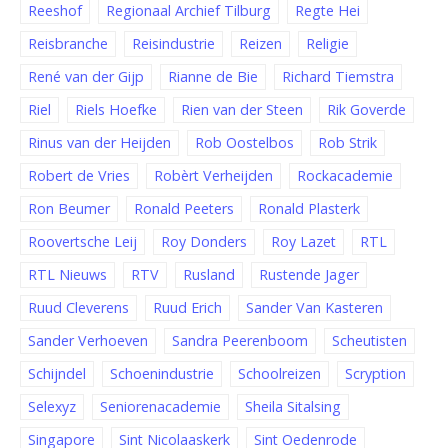
Reeshof
Regionaal Archief Tilburg
Regte Hei
Reisbranche
Reisindustrie
Reizen
Religie
René van der Gijp
Rianne de Bie
Richard Tiemstra
Riel
Riels Hoefke
Rien van der Steen
Rik Goverde
Rinus van der Heijden
Rob Oostelbos
Rob Strik
Robert de Vries
Robèrt Verheijden
Rockacademie
Ron Beumer
Ronald Peeters
Ronald Plasterk
Roovertsche Leij
Roy Donders
Roy Lazet
RTL
RTL Nieuws
RTV
Rusland
Rustende Jager
Ruud Cleverens
Ruud Erich
Sander Van Kasteren
Sander Verhoeven
Sandra Peerenboom
Scheutisten
Schijndel
Schoenindustrie
Schoolreizen
Scryption
Selexyz
Seniorenacademie
Sheila Sitalsing
Singapore
Sint Nicolaaskerk
Sint Oedenrode