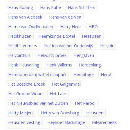
Hans Rosling
Hans Rube
Hans Schiffers
Hans van Alebeek
Hans van de Ven
Harrie van Oudheusden
Harry Hens
HBO
Hedikhuizen
Heemkunde Boxtel
Heesbeen
Heidi Lammers
Helden van het Onderwijs
Helvoirt
Helvoirthuis
Helvoirts broek
Hengstven
Henk Heuverling
Henk Willems
Herdenking
Herenboerderij wilhelminapark
Hermitage
Herpt
Het Bossche Broek
Het Galgenwiel
Het Groene Woud
Het Laar
Het Nieuwsblad van het Zuiden
Het Parool
Hetty Meijers
Hetty van Doesburg
Heusden
Heusden-vesting
Heyhoef-Backstage
Hilvarenbeek