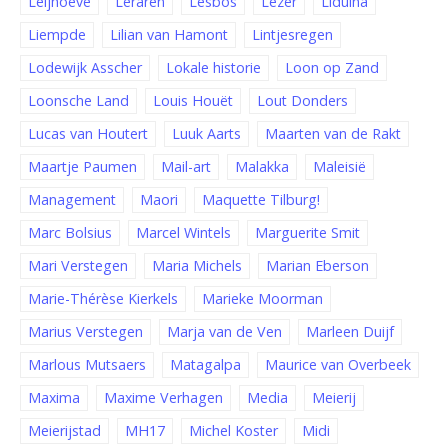
Leijhoeve
Leraren
Lesbos
Lezer
Liduina
Liempde
Lilian van Hamont
Lintjesregen
Lodewijk Asscher
Lokale historie
Loon op Zand
Loonsche Land
Louis Houët
Lout Donders
Lucas van Houtert
Luuk Aarts
Maarten van de Rakt
Maartje Paumen
Mail-art
Malakka
Maleisië
Management
Maori
Maquette Tilburg!
Marc Bolsius
Marcel Wintels
Marguerite Smit
Mari Verstegen
Maria Michels
Marian Eberson
Marie-Thérèse Kierkels
Marieke Moorman
Marius Verstegen
Marja van de Ven
Marleen Duijf
Marlous Mutsaers
Matagalpa
Maurice van Overbeek
Maxima
Maxime Verhagen
Media
Meierij
Meierijstad
MH17
Michel Koster
Midi