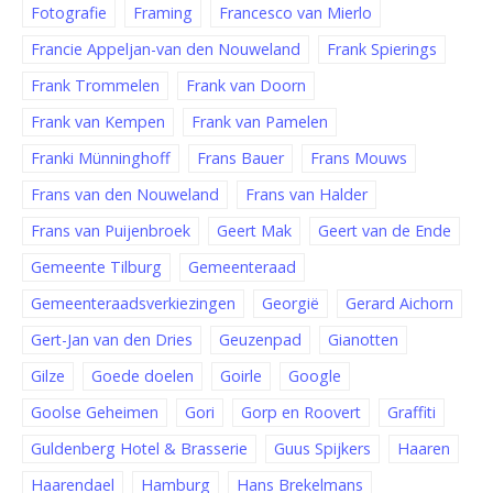
Fotografie
Framing
Francesco van Mierlo
Francie Appeljan-van den Nouweland
Frank Spierings
Frank Trommelen
Frank van Doorn
Frank van Kempen
Frank van Pamelen
Franki Münninghoff
Frans Bauer
Frans Mouws
Frans van den Nouweland
Frans van Halder
Frans van Puijenbroek
Geert Mak
Geert van de Ende
Gemeente Tilburg
Gemeenteraad
Gemeenteraadsverkiezingen
Georgië
Gerard Aichorn
Gert-Jan van den Dries
Geuzenpad
Gianotten
Gilze
Goede doelen
Goirle
Google
Goolse Geheimen
Gori
Gorp en Roovert
Graffiti
Guldenberg Hotel & Brasserie
Guus Spijkers
Haaren
Haarendael
Hamburg
Hans Brekelmans