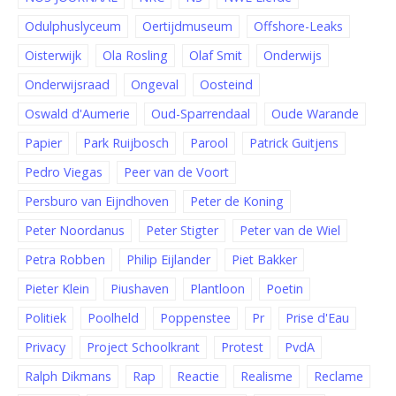
Odulphuslyceum
Oertijdmuseum
Offshore-Leaks
Oisterwijk
Ola Rosling
Olaf Smit
Onderwijs
Onderwijsraad
Ongeval
Oosteind
Oswald d'Aumerie
Oud-Sparrendaal
Oude Warande
Papier
Park Ruijbosch
Parool
Patrick Guitjens
Pedro Viegas
Peer van de Voort
Persburo van Eijndhoven
Peter de Koning
Peter Noordanus
Peter Stigter
Peter van de Wiel
Petra Robben
Philip Eijlander
Piet Bakker
Pieter Klein
Piushaven
Plantloon
Poetin
Politiek
Poolheld
Poppenstee
Pr
Prise d'Eau
Privacy
Project Schoolkrant
Protest
PvdA
Ralph Dikmans
Rap
Reactie
Realisme
Reclame