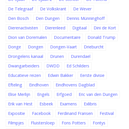
De Telegraaf
De Volkskrant
De Wever
Den Bosch
Den Dungen
Dennis Münninghoff
Dierenactivisten
Dierenleed
Digitaal
Dini de Kort
Dion van Doremalen
Documentaire
Donald Trump
Donge
Dongen
Dongen-Vaart
Drieburcht
Drongelens kanaal
Drunen
Durendael
Dwangarbeiders
DWDD
Ed Schilders
Educatieve reizen
Edwin Bakker
Eerste divisie
Efteling
Eindhoven
Eindhovens Dagblad
Elise Merlijn
Engels
Erfgoed
Eric van den Dungen
Erik van Hest
Esbeek
Examens
Exlibris
Expositie
Facebook
Ferdinand Fransen
Festival
Filmpjes
Fluistersloep
Fons Potters
Fontys