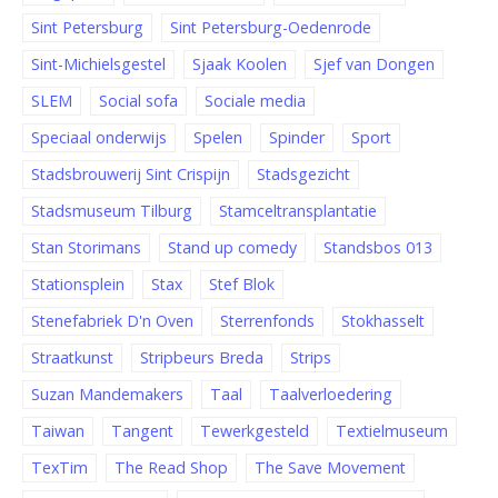
Sint Petersburg
Sint Petersburg-Oedenrode
Sint-Michielsgestel
Sjaak Koolen
Sjef van Dongen
SLEM
Social sofa
Sociale media
Speciaal onderwijs
Spelen
Spinder
Sport
Stadsbrouwerij Sint Crispijn
Stadsgezicht
Stadsmuseum Tilburg
Stamceltransplantatie
Stan Storimans
Stand up comedy
Standsbos 013
Stationsplein
Stax
Stef Blok
Stenefabriek D'n Oven
Sterrenfonds
Stokhasselt
Straatkunst
Stripbeurs Breda
Strips
Suzan Mandemakers
Taal
Taalverloedering
Taiwan
Tangent
Tewerkgesteld
Textielmuseum
TexTim
The Read Shop
The Save Movement