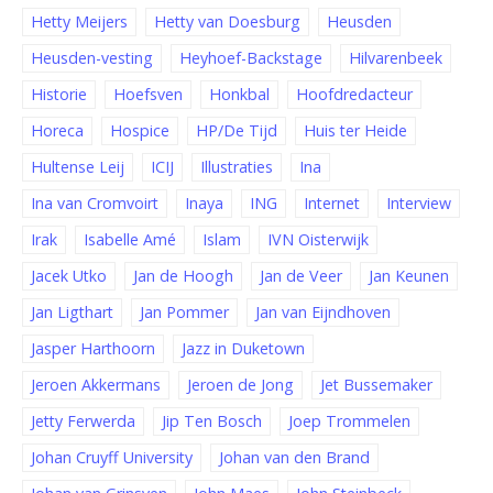
Hetty Meijers
Hetty van Doesburg
Heusden
Heusden-vesting
Heyhoef-Backstage
Hilvarenbeek
Historie
Hoefsven
Honkbal
Hoofdredacteur
Horeca
Hospice
HP/De Tijd
Huis ter Heide
Hultense Leij
ICIJ
Illustraties
Ina
Ina van Cromvoirt
Inaya
ING
Internet
Interview
Irak
Isabelle Amé
Islam
IVN Oisterwijk
Jacek Utko
Jan de Hoogh
Jan de Veer
Jan Keunen
Jan Ligthart
Jan Pommer
Jan van Eijndhoven
Jasper Harthoorn
Jazz in Duketown
Jeroen Akkermans
Jeroen de Jong
Jet Bussemaker
Jetty Ferwerda
Jip Ten Bosch
Joep Trommelen
Johan Cruyff University
Johan van den Brand