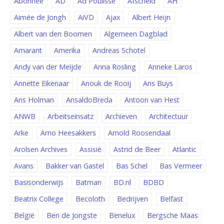
Abonnee
AD
Ad Poulisse
Afscheid
AH
Aimée de Jongh
AiVD
Ajax
Albert Heijn
Albert van den Boomen
Algemeen Dagblad
Amarant
Amerika
Andreas Schotel
Andy van der Meijde
Anna Rosling
Anneke Laros
Annette Eikenaar
Anouk de Rooij
Ans Buys
Ans Holman
AnsaldoBreda
Antoon van Hest
ANWB
Arbeitseinsatz
Archieven
Architectuur
Arke
Arno Heesakkers
Arnold Roosendaal
Arolsen Archives
Assisië
Astrid de Beer
Atlantic
Avans
Bakker van Gastel
Bas Schel
Bas Vermeer
Basisonderwijs
Batman
BD.nl
BDBD
Beatrix College
Becoloth
Bedrijven
Belfast
België
Ben de Jongste
Benelux
Bergsche Maas