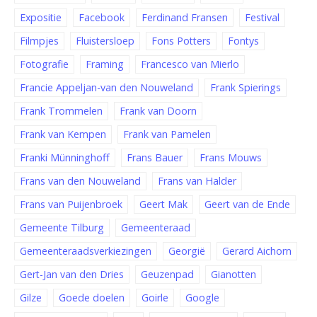
Expositie
Facebook
Ferdinand Fransen
Festival
Filmpjes
Fluistersloep
Fons Potters
Fontys
Fotografie
Framing
Francesco van Mierlo
Francie Appeljan-van den Nouweland
Frank Spierings
Frank Trommelen
Frank van Doorn
Frank van Kempen
Frank van Pamelen
Franki Münninghoff
Frans Bauer
Frans Mouws
Frans van den Nouweland
Frans van Halder
Frans van Puijenbroek
Geert Mak
Geert van de Ende
Gemeente Tilburg
Gemeenteraad
Gemeenteraadsverkiezingen
Georgië
Gerard Aichorn
Gert-Jan van den Dries
Geuzenpad
Gianotten
Gilze
Goede doelen
Goirle
Google