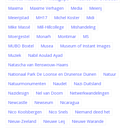
Maxima
Maxime Verhagen
Media
Meierij
Meierijstad
MH17
Michel Koster
Midi
Mike Massé
Mill-Hillcollege
Mishandeling
Moergestel
Monarh
Montimar
MS
MUBO Boxtel
Musea
Museum of Instant Images
Muziek
Nabil Aoulad Ayad
Natascha van Renswouw-Haans
Nationaal Park De Loonse en Drunense Duinen
Natuur
Natuurmonumenten
Naudet
Nazi-Duitsland
Nazidesign
Nel van Doorn
Netwerkwandelingen
Newcastle
Newseum
Nicaragua
Nico Koolsbergen
Nico Snels
Niemand deed het
Nieuw-Zeeland
Nieuwe Leij
Nieuwe Warande