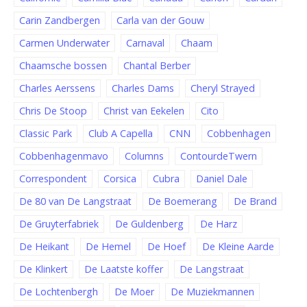
Carin Zandbergen
Carla van der Gouw
Carmen Underwater
Carnaval
Chaam
Chaamsche bossen
Chantal Berber
Charles Aerssens
Charles Dams
Cheryl Strayed
Chris De Stoop
Christ van Eekelen
Cito
Classic Park
Club A Capella
CNN
Cobbenhagen
Cobbenhagenmavo
Columns
ContourdeTwern
Correspondent
Corsica
Cubra
Daniel Dale
De 80 van De Langstraat
De Boemerang
De Brand
De Gruyterfabriek
De Guldenberg
De Harz
De Heikant
De Hemel
De Hoef
De Kleine Aarde
De Klinkert
De Laatste koffer
De Langstraat
De Lochtenbergh
De Moer
De Muziekmannen