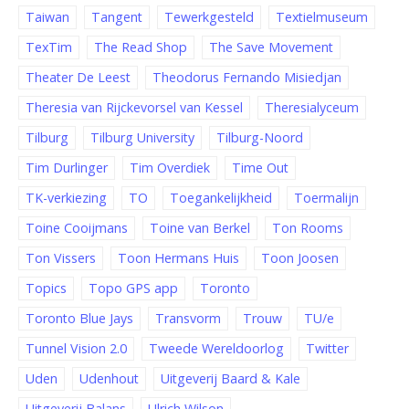
Taiwan
Tangent
Tewerkgesteld
Textielmuseum
TexTim
The Read Shop
The Save Movement
Theater De Leest
Theodorus Fernando Misiedjan
Theresia van Rijckevorsel van Kessel
Theresialyceum
Tilburg
Tilburg University
Tilburg-Noord
Tim Durlinger
Tim Overdiek
Time Out
TK-verkiezing
TO
Toegankelijkheid
Toermalijn
Toine Cooijmans
Toine van Berkel
Ton Rooms
Ton Vissers
Toon Hermans Huis
Toon Joosen
Topics
Topo GPS app
Toronto
Toronto Blue Jays
Transvorm
Trouw
TU/e
Tunnel Vision 2.0
Tweede Wereldoorlog
Twitter
Uden
Udenhout
Uitgeverij Baard & Kale
Uitgeverij Balans
Ulrich Wilson