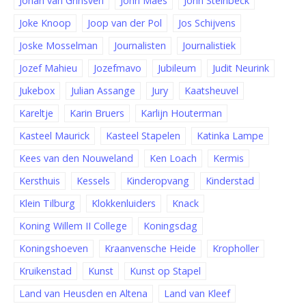
Johan van Grinsven
John Maes
John Steinbeck
Joke Knoop
Joop van der Pol
Jos Schijvens
Joske Mosselman
Journalisten
Journalistiek
Jozef Mahieu
Jozefmavo
Jubileum
Judit Neurink
Jukebox
Julian Assange
Jury
Kaatsheuvel
Kareltje
Karin Bruers
Karlijn Houterman
Kasteel Maurick
Kasteel Stapelen
Katinka Lampe
Kees van den Nouweland
Ken Loach
Kermis
Kersthuis
Kessels
Kinderopvang
Kinderstad
Klein Tilburg
Klokkenluiders
Knack
Koning Willem II College
Koningsdag
Koningshoeven
Kraanvensche Heide
Kropholler
Kruikenstad
Kunst
Kunst op Stapel
Land van Heusden en Altena
Land van Kleef