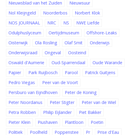
Nieuwsblad van het Zuiden
Nieuwsuur
Nol Kleijngeld
Noorderbos
Norbert Klok
NOS JOURNAAL
NRC
NS
NWE Liefde
Odulphuslyceum
Oertijdmuseum
Offshore-Leaks
Oisterwijk
Ola Rosling
Olaf Smit
Onderwijs
Onderwijsraad
Ongeval
Oosteind
Oswald d'Aumerie
Oud-Sparrendaal
Oude Warande
Papier
Park Ruijbosch
Parool
Patrick Guitjens
Pedro Viegas
Peer van de Voort
Persburo van Eijndhoven
Peter de Koning
Peter Noordanus
Peter Stigter
Peter van de Wiel
Petra Robben
Philip Eijlander
Piet Bakker
Pieter Klein
Piushaven
Plantloon
Poetin
Politiek
Poolheld
Poppenstee
Pr
Prise d'Eau