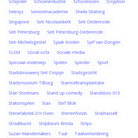
Schijndel
Schoenindustrie
Schoolreizen
Scryption
Selexyz
Seniorenacademie
Sheila Sitalsing
Singapore
Sint Nicolaaskerk
Sint Oedenrode
Sint Petersburg
Sint Petersburg-Oedenrode
Sint-Michielsgestel
Sjaak Koolen
Sjef van Dongen
SLEM
Social sofa
Sociale media
Speciaal onderwijs
Spelen
Spinder
Sport
Stadsbrouwerij Sint Crispijn
Stadsgezicht
Stadsmuseum Tilburg
Stamceltransplantatie
Stan Storimans
Stand up comedy
Standsbos 013
Stationsplein
Stax
Stef Blok
Stenefabriek D'n Oven
Sterrenfonds
Stokhasselt
Straatkunst
Stripbeurs Breda
Strips
Suzan Mandemakers
Taal
Taalverloedering