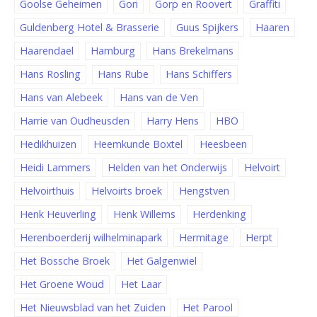
Goolse Geheimen
Gori
Gorp en Roovert
Graffiti
Guldenberg Hotel & Brasserie
Guus Spijkers
Haaren
Haarendael
Hamburg
Hans Brekelmans
Hans Rosling
Hans Rube
Hans Schiffers
Hans van Alebeek
Hans van de Ven
Harrie van Oudheusden
Harry Hens
HBO
Hedikhuizen
Heemkunde Boxtel
Heesbeen
Heidi Lammers
Helden van het Onderwijs
Helvoirt
Helvoirthuis
Helvoirts broek
Hengstven
Henk Heuverling
Henk Willems
Herdenking
Herenboerderij wilhelminapark
Hermitage
Herpt
Het Bossche Broek
Het Galgenwiel
Het Groene Woud
Het Laar
Het Nieuwsblad van het Zuiden
Het Parool