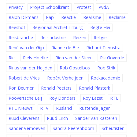
Privacy
Project Schoolkrant
Protest
PvdA
Ralph Dikmans
Rap
Reactie
Realisme
Reclame
Reeshof
Regionaal Archief Tilburg
Regte Hei
Reisbranche
Reisindustrie
Reizen
Religie
René van der Gijp
Rianne de Bie
Richard Tiemstra
Riel
Riels Hoefke
Rien van der Steen
Rik Goverde
Rinus van der Heijden
Rob Oostelbos
Rob Strik
Robert de Vries
Robèrt Verheijden
Rockacademie
Ron Beumer
Ronald Peeters
Ronald Plasterk
Roovertsche Leij
Roy Donders
Roy Lazet
RTL
RTL Nieuws
RTV
Rusland
Rustende Jager
Ruud Cleverens
Ruud Erich
Sander Van Kasteren
Sander Verhoeven
Sandra Peerenboom
Scheutisten