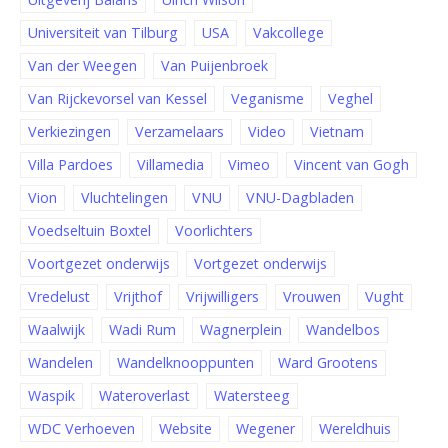
Universiteit van Tilburg
USA
Vakcollege
Van der Weegen
Van Puijenbroek
Van Rijckevorsel van Kessel
Veganisme
Veghel
Verkiezingen
Verzamelaars
Video
Vietnam
Villa Pardoes
Villamedia
Vimeo
Vincent van Gogh
Vion
Vluchtelingen
VNU
VNU-Dagbladen
Voedseltuin Boxtel
Voorlichters
Voortgezet onderwijs
Vortgezet onderwijs
Vredelust
Vrijthof
Vrijwilligers
Vrouwen
Vught
Waalwijk
Wadi Rum
Wagnerplein
Wandelbos
Wandelen
Wandelknooppunten
Ward Grootens
Waspik
Wateroverlast
Watersteeg
WDC Verhoeven
Website
Wegener
Wereldhuis