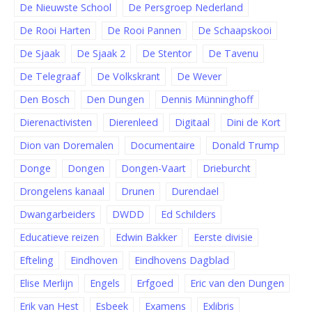
De Nieuwste School
De Persgroep Nederland
De Rooi Harten
De Rooi Pannen
De Schaapskooi
De Sjaak
De Sjaak 2
De Stentor
De Tavenu
De Telegraaf
De Volkskrant
De Wever
Den Bosch
Den Dungen
Dennis Münninghoff
Dierenactivisten
Dierenleed
Digitaal
Dini de Kort
Dion van Doremalen
Documentaire
Donald Trump
Donge
Dongen
Dongen-Vaart
Drieburcht
Drongelens kanaal
Drunen
Durendael
Dwangarbeiders
DWDD
Ed Schilders
Educatieve reizen
Edwin Bakker
Eerste divisie
Efteling
Eindhoven
Eindhovens Dagblad
Elise Merlijn
Engels
Erfgoed
Eric van den Dungen
Erik van Hest
Esbeek
Examens
Exlibris