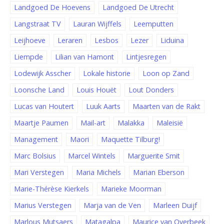
Landgoed De Hoevens
Landgoed De Utrecht
Langstraat TV
Lauran Wijffels
Leemputten
Leijhoeve
Leraren
Lesbos
Lezer
Liduina
Liempde
Lilian van Hamont
Lintjesregen
Lodewijk Asscher
Lokale historie
Loon op Zand
Loonsche Land
Louis Houët
Lout Donders
Lucas van Houtert
Luuk Aarts
Maarten van de Rakt
Maartje Paumen
Mail-art
Malakka
Maleisië
Management
Maori
Maquette Tilburg!
Marc Bolsius
Marcel Wintels
Marguerite Smit
Mari Verstegen
Maria Michels
Marian Eberson
Marie-Thérèse Kierkels
Marieke Moorman
Marius Verstegen
Marja van de Ven
Marleen Duijf
Marlous Mutsaers
Matagalpa
Maurice van Overbeek