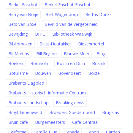
Berkel-Enschot
Berkel-Enschot-Enschot
Berry van Noije
Bert Wagendorp
Bertus Donks
Bets van Boxel
Bevrijd van de vergetelheid
Bevrijding
BHIC
Bibliotheek Waalwijk
Bibliotheken
Biest-Houtakker
Biezenmortel
Bij Martins
Bill Bryson
Blauwe Meer
Blog
Boeken
Bornholm
Bosch en Duin
Bosrijk
Botulisme
Bouwen
Bovendeert
Boxtel
Brabants Dagblad
Brabants Historisch Informatie Centrum
Brabants Landschap
Breaking news
Brigit Groeneveld
Broeders Goedemoord
Brugklas
Bruin café
Burgemeesters
Café-Centraal
Californië
Camilla Blue
Canada
Canon
Cardan