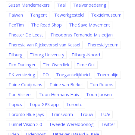
Suzan Mandemakers
Taal
Taalverloedering
Taiwan
Tangent
Tewerkgesteld
Textielmuseum
TexTim
The Read Shop
The Save Movement
Theater De Leest
Theodorus Fernando Misiedjan
Theresia van Rijckevorsel van Kessel
Theresialyceum
Tilburg
Tilburg University
Tilburg-Noord
Tim Durlinger
Tim Overdiek
Time Out
TK-verkiezing
TO
Toegankelijkheid
Toermalijn
Toine Cooijmans
Toine van Berkel
Ton Rooms
Ton Vissers
Toon Hermans Huis
Toon Joosen
Topics
Topo GPS app
Toronto
Toronto Blue Jays
Transvorm
Trouw
TU/e
Tunnel Vision 2.0
Tweede Wereldoorlog
Twitter
Uden
Udenhout
Uitgeverij Baard & Kale