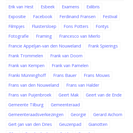
Erik van Hest
Esbeek
Examens
Exlibris
Expositie
Facebook
Ferdinand Fransen
Festival
Filmpjes
Fluistersloep
Fons Potters
Fontys
Fotografie
Framing
Francesco van Mierlo
Francie Appeljan-van den Nouweland
Frank Spierings
Frank Trommelen
Frank van Doorn
Frank van Kempen
Frank van Pamelen
Franki Münninghoff
Frans Bauer
Frans Mouws
Frans van den Nouweland
Frans van Halder
Frans van Puijenbroek
Geert Mak
Geert van de Ende
Gemeente Tilburg
Gemeenteraad
Gemeenteraadsverkiezingen
Georgië
Gerard Aichorn
Gert-Jan van den Dries
Geuzenpad
Gianotten