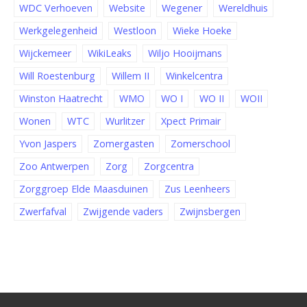
WDC Verhoeven
Website
Wegener
Wereldhuis
Werkgelegenheid
Westloon
Wieke Hoeke
Wijckemeer
WikiLeaks
Wiljo Hooijmans
Will Roestenburg
Willem II
Winkelcentra
Winston Haatrecht
WMO
WO I
WO II
WOII
Wonen
WTC
Wurlitzer
Xpect Primair
Yvon Jaspers
Zomergasten
Zomerschool
Zoo Antwerpen
Zorg
Zorgcentra
Zorggroep Elde Maasduinen
Zus Leenheers
Zwerfafval
Zwijgende vaders
Zwijnsbergen