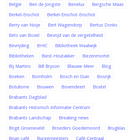
België
Ben de Jongste
Benelux
Bergsche Maas
Berkel-Enschot
Berkel-Enschot-Enschot
Berry van Noije
Bert Wagendorp
Bertus Donks
Bets van Boxel
Bevrijd van de vergetelheid
Bevrijding
BHIC
Bibliotheek Waalwijk
Bibliotheken
Biest-Houtakker
Biezenmortel
Bij Martins
Bill Bryson
Blauwe Meer
Blog
Boeken
Bornholm
Bosch en Duin
Bosrijk
Botulisme
Bouwen
Bovendeert
Boxtel
Brabants Dagblad
Brabants Historisch Informatie Centrum
Brabants Landschap
Breaking news
Brigit Groeneveld
Broeders Goedemoord
Brugklas
Bruin café
Burgemeesters
Café-Centraal