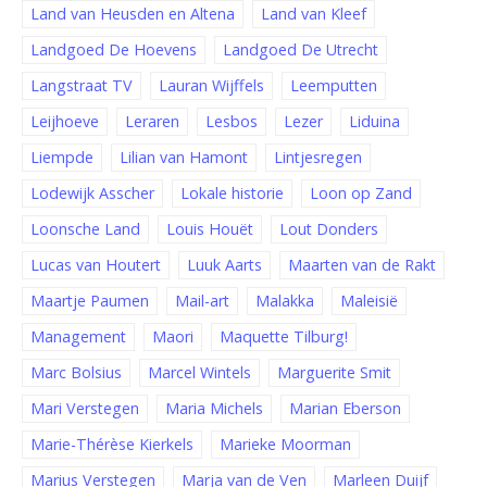
Land van Heusden en Altena
Land van Kleef
Landgoed De Hoevens
Landgoed De Utrecht
Langstraat TV
Lauran Wijffels
Leemputten
Leijhoeve
Leraren
Lesbos
Lezer
Liduina
Liempde
Lilian van Hamont
Lintjesregen
Lodewijk Asscher
Lokale historie
Loon op Zand
Loonsche Land
Louis Houët
Lout Donders
Lucas van Houtert
Luuk Aarts
Maarten van de Rakt
Maartje Paumen
Mail-art
Malakka
Maleisië
Management
Maori
Maquette Tilburg!
Marc Bolsius
Marcel Wintels
Marguerite Smit
Mari Verstegen
Maria Michels
Marian Eberson
Marie-Thérèse Kierkels
Marieke Moorman
Marius Verstegen
Marja van de Ven
Marleen Duijf