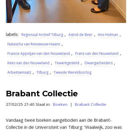
labels:
,
,
,
Regionaal Archief Tilburg
Astrid de Beer
Ans Holman
,
Natascha van Renswouw-Haans
,
,
Francie Appeljan-van den Nouweland
Frans van den Nouweland
,
,
,
Kees van den Nouweland
Tewerkgesteld
Dwangarbeiders
,
,
Arbeitseinsatz
Tilburg
Tweede Wereldoorlog
Brabant Collectie
27/02/25 21:40 Staat in:
Boeken
|
Brabant Collectie
Vandaag twee boeken aangeboden aan de Brabant-
Collectie in de Universiteit van Tilburg: ‘Waalwijk, zoo was