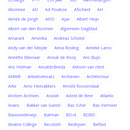
Abonnee
AD
Ad Poulisse
Afscheid
AH
Aimée de Jongh
AiVD
Ajax
Albert Heijn
Albert van den Boomen
Algemeen Dagblad
Amarant
Amerika
Andreas Schotel
Andy van der Meijde
Anna Rosling
Anneke Laros
Annette Eikenaar
Anouk de Rooij
Ans Buys
Ans Holman
AnsaldoBreda
Antoon van Hest
ANWB
Arbeitseinsatz
Archieven
Architectuur
Arke
Arno Heesakkers
Arnold Roosendaal
Arolsen Archives
Assisië
Astrid de Beer
Atlantic
Avans
Bakker van Gastel
Bas Schel
Bas Vermeer
Basisonderwijs
Batman
BD.nl
BDBD
Beatrix College
Becoloth
Bedrijven
Belfast