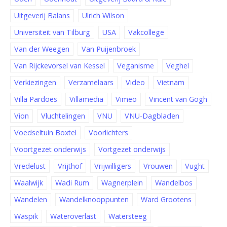
Uitgeverij Balans
Ulrich Wilson
Universiteit van Tilburg
USA
Vakcollege
Van der Weegen
Van Puijenbroek
Van Rijckevorsel van Kessel
Veganisme
Veghel
Verkiezingen
Verzamelaars
Video
Vietnam
Villa Pardoes
Villamedia
Vimeo
Vincent van Gogh
Vion
Vluchtelingen
VNU
VNU-Dagbladen
Voedseltuin Boxtel
Voorlichters
Voortgezet onderwijs
Vortgezet onderwijs
Vredelust
Vrijthof
Vrijwilligers
Vrouwen
Vught
Waalwijk
Wadi Rum
Wagnerplein
Wandelbos
Wandelen
Wandelknooppunten
Ward Grootens
Waspik
Wateroverlast
Watersteeg