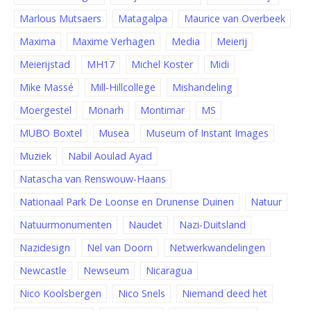
Marlous Mutsaers
Matagalpa
Maurice van Overbeek
Maxima
Maxime Verhagen
Media
Meierij
Meierijstad
MH17
Michel Koster
Midi
Mike Massé
Mill-Hillcollege
Mishandeling
Moergestel
Monarh
Montimar
MS
MUBO Boxtel
Musea
Museum of Instant Images
Muziek
Nabil Aoulad Ayad
Natascha van Renswouw-Haans
Nationaal Park De Loonse en Drunense Duinen
Natuur
Natuurmonumenten
Naudet
Nazi-Duitsland
Nazidesign
Nel van Doorn
Netwerkwandelingen
Newcastle
Newseum
Nicaragua
Nico Koolsbergen
Nico Snels
Niemand deed het