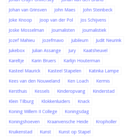
Johan van Grinsven
John Maes
John Steinbeck
Joke Knoop
Joop van der Pol
Jos Schijvens
Joske Mosselman
Journalisten
Journalistiek
Jozef Mahieu
Jozefmavo
Jubileum
Judit Neurink
Jukebox
Julian Assange
Jury
Kaatsheuvel
Kareltje
Karin Bruers
Karlijn Houterman
Kasteel Maurick
Kasteel Stapelen
Katinka Lampe
Kees van den Nouweland
Ken Loach
Kermis
Kersthuis
Kessels
Kinderopvang
Kinderstad
Klein Tilburg
Klokkenluiders
Knack
Koning Willem II College
Koningsdag
Koningshoeven
Kraanvensche Heide
Kropholler
Kruikenstad
Kunst
Kunst op Stapel