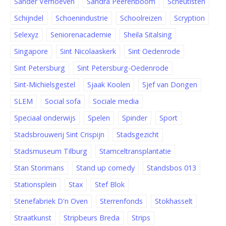
Sander Verhoeven
Sandra Peerenboom
Scheutisten
Schijndel
Schoenindustrie
Schoolreizen
Scryption
Selexyz
Seniorenacademie
Sheila Sitalsing
Singapore
Sint Nicolaaskerk
Sint Oedenrode
Sint Petersburg
Sint Petersburg-Oedenrode
Sint-Michielsgestel
Sjaak Koolen
Sjef van Dongen
SLEM
Social sofa
Sociale media
Speciaal onderwijs
Spelen
Spinder
Sport
Stadsbrouwerij Sint Crispijn
Stadsgezicht
Stadsmuseum Tilburg
Stamceltransplantatie
Stan Storimans
Stand up comedy
Standsbos 013
Stationsplein
Stax
Stef Blok
Stenefabriek D'n Oven
Sterrenfonds
Stokhasselt
Straatkunst
Stripbeurs Breda
Strips