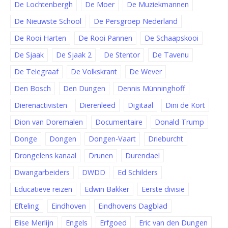
De Lochtenbergh
De Moer
De Muziekmannen
De Nieuwste School
De Persgroep Nederland
De Rooi Harten
De Rooi Pannen
De Schaapskooi
De Sjaak
De Sjaak 2
De Stentor
De Tavenu
De Telegraaf
De Volkskrant
De Wever
Den Bosch
Den Dungen
Dennis Münninghoff
Dierenactivisten
Dierenleed
Digitaal
Dini de Kort
Dion van Doremalen
Documentaire
Donald Trump
Donge
Dongen
Dongen-Vaart
Drieburcht
Drongelens kanaal
Drunen
Durendael
Dwangarbeiders
DWDD
Ed Schilders
Educatieve reizen
Edwin Bakker
Eerste divisie
Efteling
Eindhoven
Eindhovens Dagblad
Elise Merlijn
Engels
Erfgoed
Eric van den Dungen