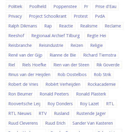
Politiek
Poolheld
Poppenstee
Pr
Prise d'Eau
Privacy
Project Schoolkrant
Protest
PvdA
Ralph Dikmans
Rap
Reactie
Realisme
Reclame
Reeshof
Regionaal Archief Tilburg
Regte Hei
Reisbranche
Reisindustrie
Reizen
Religie
René van der Gijp
Rianne de Bie
Richard Tiemstra
Riel
Riels Hoefke
Rien van der Steen
Rik Goverde
Rinus van der Heijden
Rob Oostelbos
Rob Strik
Robert de Vries
Robèrt Verheijden
Rockacademie
Ron Beumer
Ronald Peeters
Ronald Plasterk
Roovertsche Leij
Roy Donders
Roy Lazet
RTL
RTL Nieuws
RTV
Rusland
Rustende Jager
Ruud Cleverens
Ruud Erich
Sander Van Kasteren