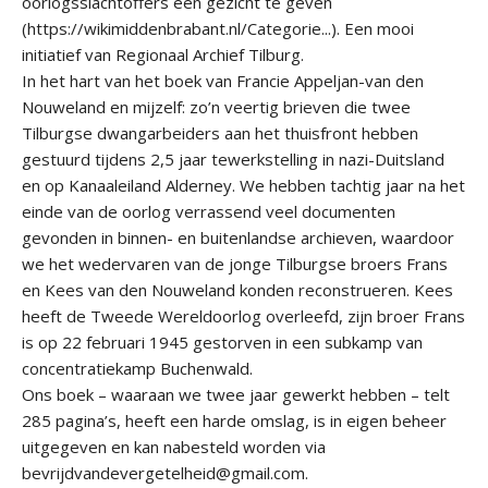
oorlogsslachtoffers een gezicht te geven
(https://wikimiddenbrabant.nl/Categorie...). Een mooi
initiatief van Regionaal Archief Tilburg.
In het hart van het boek van Francie Appeljan-van den
Nouweland en mijzelf: zo’n veertig brieven die twee
Tilburgse dwangarbeiders aan het thuisfront hebben
gestuurd tijdens 2,5 jaar tewerkstelling in nazi-Duitsland
en op Kanaaleiland Alderney. We hebben tachtig jaar na het
einde van de oorlog verrassend veel documenten
gevonden in binnen- en buitenlandse archieven, waardoor
we het wedervaren van de jonge Tilburgse broers Frans
en Kees van den Nouweland konden reconstrueren. Kees
heeft de Tweede Wereldoorlog overleefd, zijn broer Frans
is op 22 februari 1945 gestorven in een subkamp van
concentratiekamp Buchenwald.
Ons boek – waaraan we twee jaar gewerkt hebben – telt
285 pagina’s, heeft een harde omslag, is in eigen beheer
uitgegeven en kan nabesteld worden via
bevrijdvandevergetelheid@gmail.com.