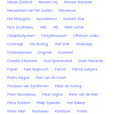
Nieuw-Zeeland
Nieuwe Leij
Nieuwe Warande
Nieuwsblad van het Zuiden
Nieuwsuur
Nol Kleijngeld
Noorderbos
Norbert Klok
NOS JOURNAAL
NRC
NS
NWE Liefde
Odulphuslyceum
Oertijdmuseum
Offshore-Leaks
Oisterwijk
Ola Rosling
Olaf Smit
Onderwijs
Onderwijsraad
Ongeval
Oosteind
Oswald d'Aumerie
Oud-Sparrendaal
Oude Warande
Papier
Park Ruijbosch
Parool
Patrick Guitjens
Pedro Viegas
Peer van de Voort
Persburo van Eijndhoven
Peter de Koning
Peter Noordanus
Peter Stigter
Peter van de Wiel
Petra Robben
Philip Eijlander
Piet Bakker
Pieter Klein
Piushaven
Plantloon
Poetin