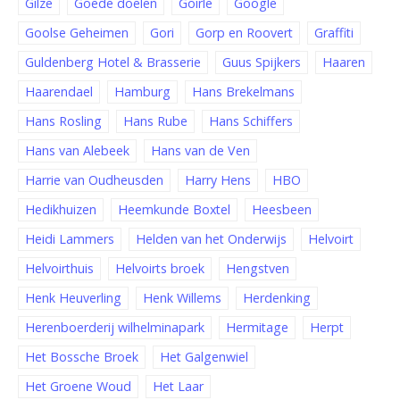
Gilze
Goede doelen
Goirle
Google
Goolse Geheimen
Gori
Gorp en Roovert
Graffiti
Guldenberg Hotel & Brasserie
Guus Spijkers
Haaren
Haarendael
Hamburg
Hans Brekelmans
Hans Rosling
Hans Rube
Hans Schiffers
Hans van Alebeek
Hans van de Ven
Harrie van Oudheusden
Harry Hens
HBO
Hedikhuizen
Heemkunde Boxtel
Heesbeen
Heidi Lammers
Helden van het Onderwijs
Helvoirt
Helvoirthuis
Helvoirts broek
Hengstven
Henk Heuverling
Henk Willems
Herdenking
Herenboerderij wilhelminapark
Hermitage
Herpt
Het Bossche Broek
Het Galgenwiel
Het Groene Woud
Het Laar