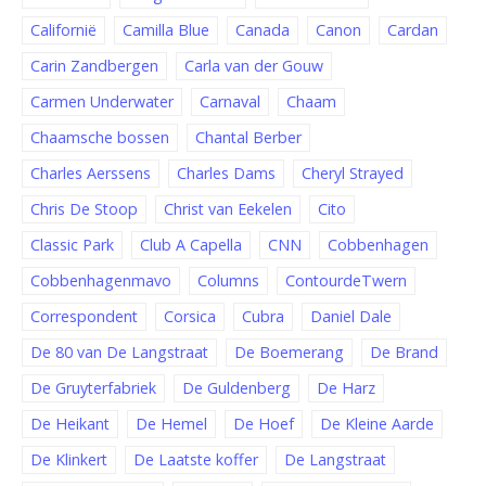
Californië
Camilla Blue
Canada
Canon
Cardan
Carin Zandbergen
Carla van der Gouw
Carmen Underwater
Carnaval
Chaam
Chaamsche bossen
Chantal Berber
Charles Aerssens
Charles Dams
Cheryl Strayed
Chris De Stoop
Christ van Eekelen
Cito
Classic Park
Club A Capella
CNN
Cobbenhagen
Cobbenhagenmavo
Columns
ContourdeTwern
Correspondent
Corsica
Cubra
Daniel Dale
De 80 van De Langstraat
De Boemerang
De Brand
De Gruyterfabriek
De Guldenberg
De Harz
De Heikant
De Hemel
De Hoef
De Kleine Aarde
De Klinkert
De Laatste koffer
De Langstraat