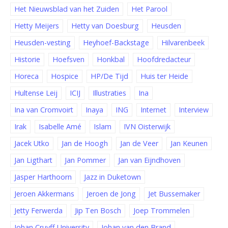
Het Nieuwsblad van het Zuiden
Het Parool
Hetty Meijers
Hetty van Doesburg
Heusden
Heusden-vesting
Heyhoef-Backstage
Hilvarenbeek
Historie
Hoefsven
Honkbal
Hoofdredacteur
Horeca
Hospice
HP/De Tijd
Huis ter Heide
Hultense Leij
ICIJ
Illustraties
Ina
Ina van Cromvoirt
Inaya
ING
Internet
Interview
Irak
Isabelle Amé
Islam
IVN Oisterwijk
Jacek Utko
Jan de Hoogh
Jan de Veer
Jan Keunen
Jan Ligthart
Jan Pommer
Jan van Eijndhoven
Jasper Harthoorn
Jazz in Duketown
Jeroen Akkermans
Jeroen de Jong
Jet Bussemaker
Jetty Ferwerda
Jip Ten Bosch
Joep Trommelen
Johan Cruyff University
Johan van den Brand