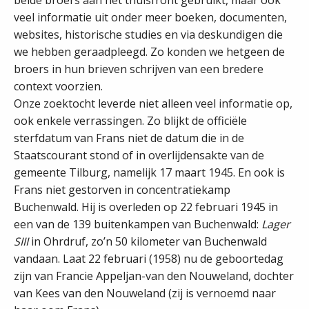
beide broers aan het thuisfront gebruikt, maar ook
veel informatie uit onder meer boeken, documenten,
websites, historische studies en via deskundigen die
we hebben geraadpleegd. Zo konden we hetgeen de
broers in hun brieven schrijven van een bredere
context voorzien.
Onze zoektocht leverde niet alleen veel informatie op,
ook enkele verrassingen. Zo blijkt de officiële
sterfdatum van Frans niet de datum die in de
Staatscourant stond of in overlijdensakte van de
gemeente Tilburg, namelijk 17 maart 1945. En ook is
Frans niet gestorven in concentratiekamp
Buchenwald. Hij is overleden op 22 februari 1945 in
een van de 139 buitenkampen van Buchenwald:
Lager
SIII
in Ohrdruf, zo’n 50 kilometer van Buchenwald
vandaan. Laat 22 februari (1958) nu de geboortedag
zijn van Francie Appeljan-van den Nouweland, dochter
van Kees van den Nouweland (zij is vernoemd naar