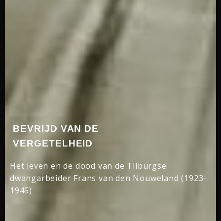
BEVRIJD VAN DE
VERGETELHEID
Het leven en de dood van de Tilburgse
dwangarbeider Frans van den Nouweland (1923-
1945)