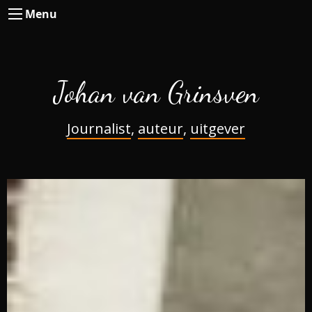
Menu
Johan van Grinsven
Journalist
,
auteur
,
uitgever