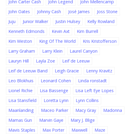
John Carter Cash
John Legend
John Mellencamp
John Oates
Johnny Cash
José James
Joss Stone
Juju
Junior Walker
Justin Hulsey
Kelly Rowland
Kenneth Edmonds
Kevin Axt
Kim Burrell
Kim Weston
King Of The World
Kris Kristofferson
Larry Graham
Larry Klein
Laurel Canyon
Lauryn Hill
Layla Zoe
Leif de Leeuw
Leif de Leeuw Band
Leigh Gracie
Lenny Kravitz
Leo Blokhuis
Leonard Cohen
Linda ronstadt
Lionel Richie
Lisa Bassenge
Lisa Left Eye Lopes
Lisa Stansfield
Loretta Lynn
Lynn Collins
Maanlanding
Maceo Parker
Macy Gray
Madonna
Mamas Gun
Marvin Gaye
Mary J. Blige
Mavis Staples
Max Porter
Maxwell
Maze