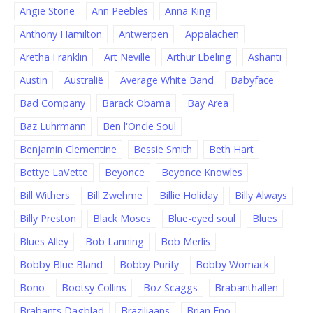
Angie Stone
Ann Peebles
Anna King
Anthony Hamilton
Antwerpen
Appalachen
Aretha Franklin
Art Neville
Arthur Ebeling
Ashanti
Austin
Australië
Average White Band
Babyface
Bad Company
Barack Obama
Bay Area
Baz Luhrmann
Ben l'Oncle Soul
Benjamin Clementine
Bessie Smith
Beth Hart
Bettye LaVette
Beyonce
Beyonce Knowles
Bill Withers
Bill Zwehme
Billie Holiday
Billy Always
Billy Preston
Black Moses
Blue-eyed soul
Blues
Blues Alley
Bob Lanning
Bob Merlis
Bobby Blue Bland
Bobby Purify
Bobby Womack
Bono
Bootsy Collins
Boz Scaggs
Brabanthallen
Brabants Dagblad
Braziliaans
Brian Eno