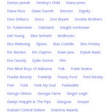
Denise Jannah
Destiny's Child
Diana Jones
Diana Ross
Diane Durrett
Diessen
Dignity
Dion DiMucci
Disco
Don Bryant
Doobie Brothers
Dr. Funkenstein
Duitsland
Dwight Icenhower
Earl Young
Eibe Gerhartl
Eindhoven
Elco Weltering
Elpees
Elvis Costello
Elvis Presley
Eric Burdon
Eric Clapton
Erwin Java
Erykah Badu
Eva Cassidy
Eydie Gorme
Film
Five Blind Boys of Alabama
Folk
Frank Sinatra
Frankie Beverly
Frankrijk
Frazey Ford
Fred Wesley
Free
Funk
Funk My Soul
Funkadelic
George Clinton
Georgie Fame
Ginger Leigh
Gladys Knipght & The Pips
Glasgow
Gospel
Graham Central Station
Grammy Awards