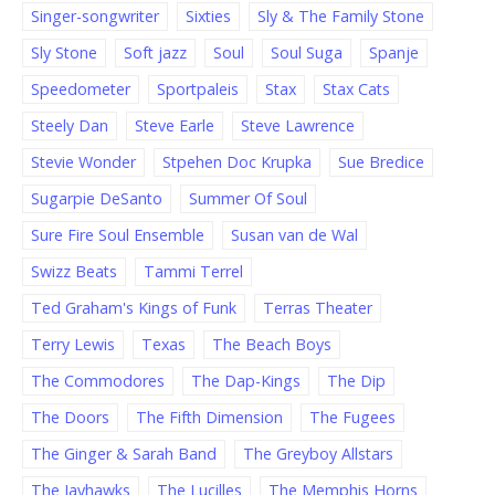
Singer-songwriter
Sixties
Sly & The Family Stone
Sly Stone
Soft jazz
Soul
Soul Suga
Spanje
Speedometer
Sportpaleis
Stax
Stax Cats
Steely Dan
Steve Earle
Steve Lawrence
Stevie Wonder
Stpehen Doc Krupka
Sue Bredice
Sugarpie DeSanto
Summer Of Soul
Sure Fire Soul Ensemble
Susan van de Wal
Swizz Beats
Tammi Terrel
Ted Graham's Kings of Funk
Terras Theater
Terry Lewis
Texas
The Beach Boys
The Commodores
The Dap-Kings
The Dip
The Doors
The Fifth Dimension
The Fugees
The Ginger & Sarah Band
The Greyboy Allstars
The Jayhawks
The Lucilles
The Memphis Horns