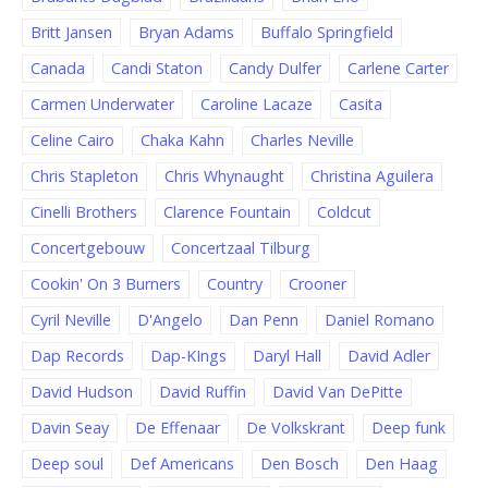
Britt Jansen
Bryan Adams
Buffalo Springfield
Canada
Candi Staton
Candy Dulfer
Carlene Carter
Carmen Underwater
Caroline Lacaze
Casita
Celine Cairo
Chaka Kahn
Charles Neville
Chris Stapleton
Chris Whynaught
Christina Aguilera
Cinelli Brothers
Clarence Fountain
Coldcut
Concertgebouw
Concertzaal Tilburg
Cookin' On 3 Burners
Country
Crooner
Cyril Neville
D'Angelo
Dan Penn
Daniel Romano
Dap Records
Dap-KIngs
Daryl Hall
David Adler
David Hudson
David Ruffin
David Van DePitte
Davin Seay
De Effenaar
De Volkskrant
Deep funk
Deep soul
Def Americans
Den Bosch
Den Haag