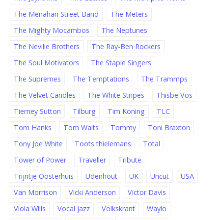
The Menahan Street Band
The Meters
The Mighty Mocambos
The Neptunes
The Neville Brothers
The Ray-Ben Rockers
The Soul Motivators
The Staple Singers
The Supremes
The Temptations
The Trammps
The Velvet Candles
The White Stripes
Thisbe Vos
Tierney Sutton
Tilburg
Tim Koning
TLC
Tom Hanks
Tom Waits
Tommy
Toni Braxton
Tony Joe White
Toots thielemans
Total
Tower of Power
Traveller
Tribute
Trijntje Oosterhuis
Udenhout
UK
Uncut
USA
Van Morrison
Vicki Anderson
Victor Davis
Viola Wills
Vocal jazz
Volkskrant
Waylo