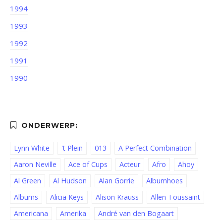
1994
1993
1992
1991
1990
Lynn White
't Plein
013
A Perfect Combination
Aaron Neville
Ace of Cups
Acteur
Afro
Ahoy
Al Green
Al Hudson
Alan Gorrie
Albumhoes
Albums
Alicia Keys
Alison Krauss
Allen Toussaint
Americana
Amerika
André van den Bogaart