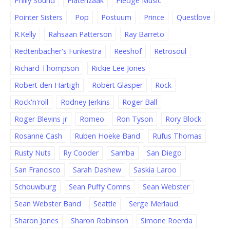
Philly Sound
Platenzaak
Pledge Music
Pointer Sisters
Pop
Postuum
Prince
Questlove
R.Kelly
Rahsaan Patterson
Ray Barreto
Redtenbacher's Funkestra
Reeshof
Retrosoul
Richard Thompson
Rickie Lee Jones
Robert den Hartigh
Robert Glasper
Rock
Rock'n'roll
Rodney Jerkins
Roger Ball
Roger Blevins jr
Romeo
Ron Tyson
Rory Block
Rosanne Cash
Ruben Hoeke Band
Rufus Thomas
Rusty Nuts
Ry Cooder
Samba
San Diego
San Francisco
Sarah Dashew
Saskia Laroo
Schouwburg
Sean Puffy Comns
Sean Webster
Sean Webster Band
Seattle
Serge Merlaud
Sharon Jones
Sharon Robinson
Simone Roerda