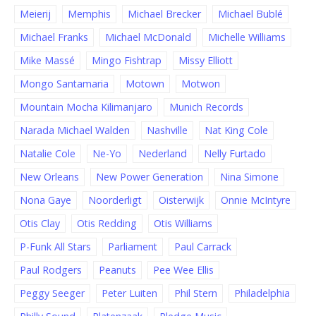
Meierij
Memphis
Michael Brecker
Michael Bublé
Michael Franks
Michael McDonald
Michelle Williams
Mike Massé
Mingo Fishtrap
Missy Elliott
Mongo Santamaria
Motown
Motwon
Mountain Mocha Kilimanjaro
Munich Records
Narada Michael Walden
Nashville
Nat King Cole
Natalie Cole
Ne-Yo
Nederland
Nelly Furtado
New Orleans
New Power Generation
Nina Simone
Nona Gaye
Noorderligt
Oisterwijk
Onnie McIntyre
Otis Clay
Otis Redding
Otis Williams
P-Funk All Stars
Parliament
Paul Carrack
Paul Rodgers
Peanuts
Pee Wee Ellis
Peggy Seeger
Peter Luiten
Phil Stern
Philadelphia