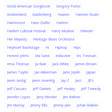
Great American Songbook
Gregory Porter
Griekenland
Guldenberg
Haaren
Hamish Stuart
Hammond
Hans Dulfer
Harlem
Harlem Cultural Festival
Harry Muskee
Helvoirt
Her Majesty
Heritage Blues Orchestra
Heyhoef-Backstage
Hi
Hiphop
Hips
Honest Johns
Ida Sand
India.Arie
Iris Trevisan
Irma Thomas
Ja Rule
Jack White
James Brown
James Taylor
Jan Akkerman
Janis Joplin
Japan
Jaren zestig
Jaren zeventig
Jay-Z
Jazz
JB's
Jeff Cascaro
Jeff Daniels
Jeff Healey
Jeff Tweedy
Jennifer Lopez
Jerry Wrexler
Jim Keltner
Jim Murray
Jimmy Ellis
Jimmy Jam
Johan Bakker