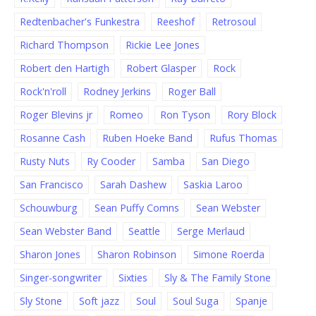
Redtenbacher's Funkestra
Reeshof
Retrosoul
Richard Thompson
Rickie Lee Jones
Robert den Hartigh
Robert Glasper
Rock
Rock'n'roll
Rodney Jerkins
Roger Ball
Roger Blevins jr
Romeo
Ron Tyson
Rory Block
Rosanne Cash
Ruben Hoeke Band
Rufus Thomas
Rusty Nuts
Ry Cooder
Samba
San Diego
San Francisco
Sarah Dashew
Saskia Laroo
Schouwburg
Sean Puffy Comns
Sean Webster
Sean Webster Band
Seattle
Serge Merlaud
Sharon Jones
Sharon Robinson
Simone Roerda
Singer-songwriter
Sixties
Sly & The Family Stone
Sly Stone
Soft jazz
Soul
Soul Suga
Spanje