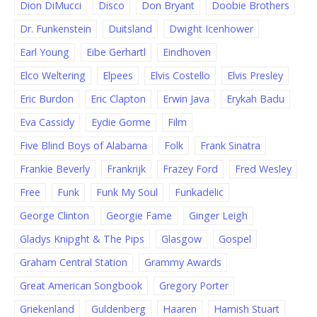
Dion DiMucci
Disco
Don Bryant
Doobie Brothers
Dr. Funkenstein
Duitsland
Dwight Icenhower
Earl Young
Eibe Gerhartl
Eindhoven
Elco Weltering
Elpees
Elvis Costello
Elvis Presley
Eric Burdon
Eric Clapton
Erwin Java
Erykah Badu
Eva Cassidy
Eydie Gorme
Film
Five Blind Boys of Alabama
Folk
Frank Sinatra
Frankie Beverly
Frankrijk
Frazey Ford
Fred Wesley
Free
Funk
Funk My Soul
Funkadelic
George Clinton
Georgie Fame
Ginger Leigh
Gladys Knipght & The Pips
Glasgow
Gospel
Graham Central Station
Grammy Awards
Great American Songbook
Gregory Porter
Griekenland
Guldenberg
Haaren
Hamish Stuart