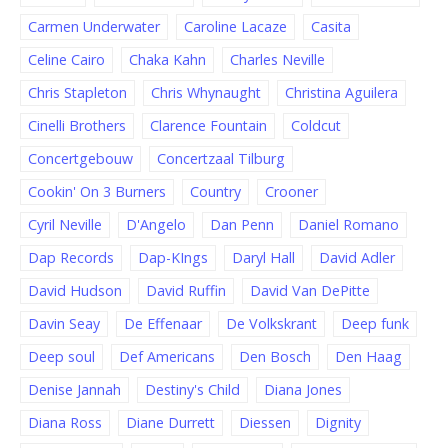
Carmen Underwater
Caroline Lacaze
Casita
Celine Cairo
Chaka Kahn
Charles Neville
Chris Stapleton
Chris Whynaught
Christina Aguilera
Cinelli Brothers
Clarence Fountain
Coldcut
Concertgebouw
Concertzaal Tilburg
Cookin' On 3 Burners
Country
Crooner
Cyril Neville
D'Angelo
Dan Penn
Daniel Romano
Dap Records
Dap-KIngs
Daryl Hall
David Adler
David Hudson
David Ruffin
David Van DePitte
Davin Seay
De Effenaar
De Volkskrant
Deep funk
Deep soul
Def Americans
Den Bosch
Den Haag
Denise Jannah
Destiny's Child
Diana Jones
Diana Ross
Diane Durrett
Diessen
Dignity