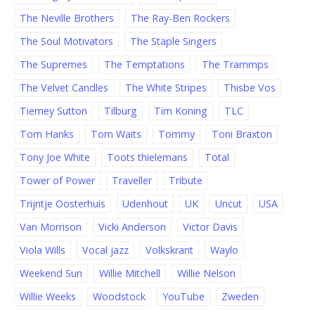
The Neville Brothers
The Ray-Ben Rockers
The Soul Motivators
The Staple Singers
The Supremes
The Temptations
The Trammps
The Velvet Candles
The White Stripes
Thisbe Vos
Tierney Sutton
Tilburg
Tim Koning
TLC
Tom Hanks
Tom Waits
Tommy
Toni Braxton
Tony Joe White
Toots thielemans
Total
Tower of Power
Traveller
Tribute
Trijntje Oosterhuis
Udenhout
UK
Uncut
USA
Van Morrison
Vicki Anderson
Victor Davis
Viola Wills
Vocal jazz
Volkskrant
Waylo
Weekend Sun
Willie Mitchell
Willie Nelson
Willie Weeks
Woodstock
YouTube
Zweden