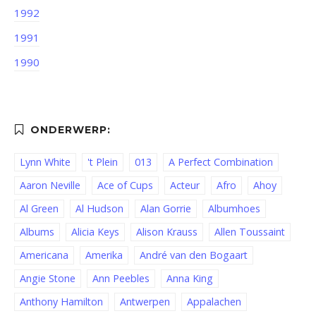
1992
1991
1990
Lynn White
't Plein
013
A Perfect Combination
Aaron Neville
Ace of Cups
Acteur
Afro
Ahoy
Al Green
Al Hudson
Alan Gorrie
Albumhoes
Albums
Alicia Keys
Alison Krauss
Allen Toussaint
Americana
Amerika
André van den Bogaart
Angie Stone
Ann Peebles
Anna King
Anthony Hamilton
Antwerpen
Appalachen