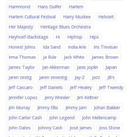
Hammond
Hans Dulfer
Harlem
Harlem Cultural Festival
Harry Muskee
Helvoirt
Her Majesty
Heritage Blues Orchestra
Heyhoef-Backstage
Hi
Hiphop
Hips
Honest Johns
Ida Sand
India.Arie
Iris Trevisan
Irma Thomas
Ja Rule
Jack White
James Brown
James Taylor
Jan Akkerman
Janis Joplin
Japan
Jaren zestig
Jaren zeventig
Jay-Z
Jazz
JB's
Jeff Cascaro
Jeff Daniels
Jeff Healey
Jeff Tweedy
Jennifer Lopez
Jerry Wrexler
Jim Keltner
Jim Murray
Jimmy Ellis
Jimmy Jam
Johan Bakker
John Carter Cash
John Legend
John Mellencamp
John Oates
Johnny Cash
José James
Joss Stone