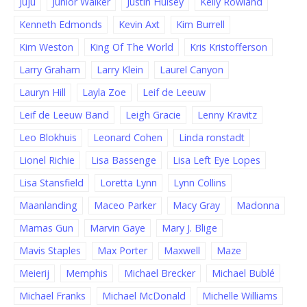
Juju
Junior Walker
Justin Hulsey
Kelly Rowland
Kenneth Edmonds
Kevin Axt
Kim Burrell
Kim Weston
King Of The World
Kris Kristofferson
Larry Graham
Larry Klein
Laurel Canyon
Lauryn Hill
Layla Zoe
Leif de Leeuw
Leif de Leeuw Band
Leigh Gracie
Lenny Kravitz
Leo Blokhuis
Leonard Cohen
Linda ronstadt
Lionel Richie
Lisa Bassenge
Lisa Left Eye Lopes
Lisa Stansfield
Loretta Lynn
Lynn Collins
Maanlanding
Maceo Parker
Macy Gray
Madonna
Mamas Gun
Marvin Gaye
Mary J. Blige
Mavis Staples
Max Porter
Maxwell
Maze
Meierij
Memphis
Michael Brecker
Michael Bublé
Michael Franks
Michael McDonald
Michelle Williams