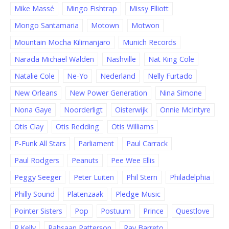
Mike Massé
Mingo Fishtrap
Missy Elliott
Mongo Santamaria
Motown
Motwon
Mountain Mocha Kilimanjaro
Munich Records
Narada Michael Walden
Nashville
Nat King Cole
Natalie Cole
Ne-Yo
Nederland
Nelly Furtado
New Orleans
New Power Generation
Nina Simone
Nona Gaye
Noorderligt
Oisterwijk
Onnie McIntyre
Otis Clay
Otis Redding
Otis Williams
P-Funk All Stars
Parliament
Paul Carrack
Paul Rodgers
Peanuts
Pee Wee Ellis
Peggy Seeger
Peter Luiten
Phil Stern
Philadelphia
Philly Sound
Platenzaak
Pledge Music
Pointer Sisters
Pop
Postuum
Prince
Questlove
R.Kelly
Rahsaan Patterson
Ray Barreto