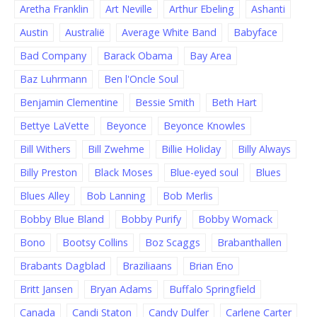
Aretha Franklin
Art Neville
Arthur Ebeling
Ashanti
Austin
Australië
Average White Band
Babyface
Bad Company
Barack Obama
Bay Area
Baz Luhrmann
Ben l'Oncle Soul
Benjamin Clementine
Bessie Smith
Beth Hart
Bettye LaVette
Beyonce
Beyonce Knowles
Bill Withers
Bill Zwehme
Billie Holiday
Billy Always
Billy Preston
Black Moses
Blue-eyed soul
Blues
Blues Alley
Bob Lanning
Bob Merlis
Bobby Blue Bland
Bobby Purify
Bobby Womack
Bono
Bootsy Collins
Boz Scaggs
Brabanthallen
Brabants Dagblad
Braziliaans
Brian Eno
Britt Jansen
Bryan Adams
Buffalo Springfield
Canada
Candi Staton
Candy Dulfer
Carlene Carter