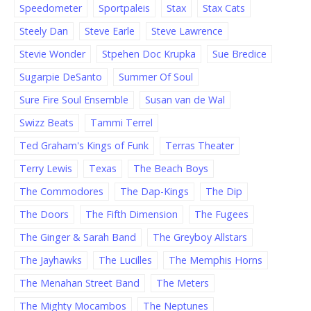
Speedometer
Sportpaleis
Stax
Stax Cats
Steely Dan
Steve Earle
Steve Lawrence
Stevie Wonder
Stpehen Doc Krupka
Sue Bredice
Sugarpie DeSanto
Summer Of Soul
Sure Fire Soul Ensemble
Susan van de Wal
Swizz Beats
Tammi Terrel
Ted Graham's Kings of Funk
Terras Theater
Terry Lewis
Texas
The Beach Boys
The Commodores
The Dap-Kings
The Dip
The Doors
The Fifth Dimension
The Fugees
The Ginger & Sarah Band
The Greyboy Allstars
The Jayhawks
The Lucilles
The Memphis Horns
The Menahan Street Band
The Meters
The Mighty Mocambos
The Neptunes