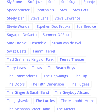
Sly Stone
Soft jazz
Soul
Soul Suga
Spanje
Speedometer
Sportpaleis
Stax
Stax Cats
Steely Dan
Steve Earle
Steve Lawrence
Stevie Wonder
Stpehen Doc Krupka
Sue Bredice
Sugarpie DeSanto
Summer Of Soul
Sure Fire Soul Ensemble
Susan van de Wal
Swizz Beats
Tammi Terrel
Ted Graham's Kings of Funk
Terras Theater
Terry Lewis
Texas
The Beach Boys
The Commodores
The Dap-Kings
The Dip
The Doors
The Fifth Dimension
The Fugees
The Ginger & Sarah Band
The Greyboy Allstars
The Jayhawks
The Lucilles
The Memphis Horns
The Menahan Street Band
The Meters