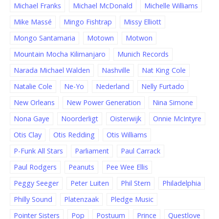
Michael Franks
Michael McDonald
Michelle Williams
Mike Massé
Mingo Fishtrap
Missy Elliott
Mongo Santamaria
Motown
Motwon
Mountain Mocha Kilimanjaro
Munich Records
Narada Michael Walden
Nashville
Nat King Cole
Natalie Cole
Ne-Yo
Nederland
Nelly Furtado
New Orleans
New Power Generation
Nina Simone
Nona Gaye
Noorderligt
Oisterwijk
Onnie McIntyre
Otis Clay
Otis Redding
Otis Williams
P-Funk All Stars
Parliament
Paul Carrack
Paul Rodgers
Peanuts
Pee Wee Ellis
Peggy Seeger
Peter Luiten
Phil Stern
Philadelphia
Philly Sound
Platenzaak
Pledge Music
Pointer Sisters
Pop
Postuum
Prince
Questlove