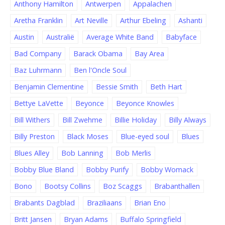
Anthony Hamilton
Antwerpen
Appalachen
Aretha Franklin
Art Neville
Arthur Ebeling
Ashanti
Austin
Australië
Average White Band
Babyface
Bad Company
Barack Obama
Bay Area
Baz Luhrmann
Ben l'Oncle Soul
Benjamin Clementine
Bessie Smith
Beth Hart
Bettye LaVette
Beyonce
Beyonce Knowles
Bill Withers
Bill Zwehme
Billie Holiday
Billy Always
Billy Preston
Black Moses
Blue-eyed soul
Blues
Blues Alley
Bob Lanning
Bob Merlis
Bobby Blue Bland
Bobby Purify
Bobby Womack
Bono
Bootsy Collins
Boz Scaggs
Brabanthallen
Brabants Dagblad
Braziliaans
Brian Eno
Britt Jansen
Bryan Adams
Buffalo Springfield