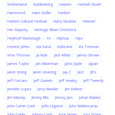
Griekenland
Guldenberg
Haaren
Hamish Stuart
Hammond
Hans Dulfer
Harlem
Harlem Cultural Festival
Harry Muskee
Helvoirt
Her Majesty
Heritage Blues Orchestra
Heyhoef-Backstage
Hi
Hiphop
Hips
Honest Johns
Ida Sand
India.Arie
Iris Trevisan
Irma Thomas
Ja Rule
Jack White
James Brown
James Taylor
Jan Akkerman
Janis Joplin
Japan
Jaren zestig
Jaren zeventig
Jay-Z
Jazz
JB's
Jeff Cascaro
Jeff Daniels
Jeff Healey
Jeff Tweedy
Jennifer Lopez
Jerry Wrexler
Jim Keltner
Jim Murray
Jimmy Ellis
Jimmy Jam
Johan Bakker
John Carter Cash
John Legend
John Mellencamp
John Oates
Johnny Cash
José James
Joss Stone