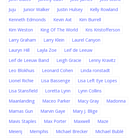
Juju
Junior Walker
Justin Hulsey
Kelly Rowland
Kenneth Edmonds
Kevin Axt
Kim Burrell
Kim Weston
King Of The World
Kris Kristofferson
Larry Graham
Larry Klein
Laurel Canyon
Lauryn Hill
Layla Zoe
Leif de Leeuw
Leif de Leeuw Band
Leigh Gracie
Lenny Kravitz
Leo Blokhuis
Leonard Cohen
Linda ronstadt
Lionel Richie
Lisa Bassenge
Lisa Left Eye Lopes
Lisa Stansfield
Loretta Lynn
Lynn Collins
Maanlanding
Maceo Parker
Macy Gray
Madonna
Mamas Gun
Marvin Gaye
Mary J. Blige
Mavis Staples
Max Porter
Maxwell
Maze
Meierij
Memphis
Michael Brecker
Michael Bublé