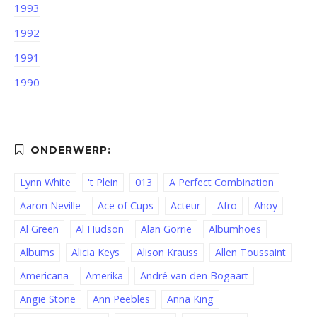
1993
1992
1991
1990
Lynn White
't Plein
013
A Perfect Combination
Aaron Neville
Ace of Cups
Acteur
Afro
Ahoy
Al Green
Al Hudson
Alan Gorrie
Albumhoes
Albums
Alicia Keys
Alison Krauss
Allen Toussaint
Americana
Amerika
André van den Bogaart
Angie Stone
Ann Peebles
Anna King