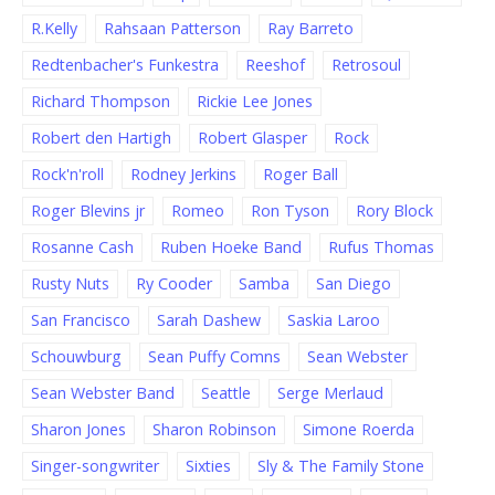
R.Kelly
Rahsaan Patterson
Ray Barreto
Redtenbacher's Funkestra
Reeshof
Retrosoul
Richard Thompson
Rickie Lee Jones
Robert den Hartigh
Robert Glasper
Rock
Rock'n'roll
Rodney Jerkins
Roger Ball
Roger Blevins jr
Romeo
Ron Tyson
Rory Block
Rosanne Cash
Ruben Hoeke Band
Rufus Thomas
Rusty Nuts
Ry Cooder
Samba
San Diego
San Francisco
Sarah Dashew
Saskia Laroo
Schouwburg
Sean Puffy Comns
Sean Webster
Sean Webster Band
Seattle
Serge Merlaud
Sharon Jones
Sharon Robinson
Simone Roerda
Singer-songwriter
Sixties
Sly & The Family Stone