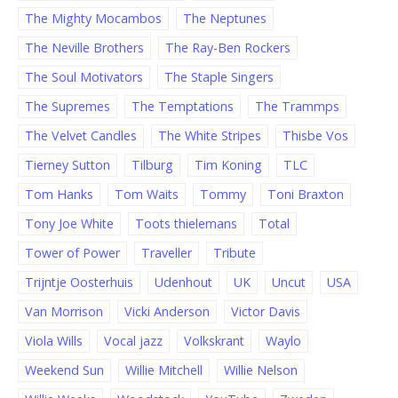
The Mighty Mocambos
The Neptunes
The Neville Brothers
The Ray-Ben Rockers
The Soul Motivators
The Staple Singers
The Supremes
The Temptations
The Trammps
The Velvet Candles
The White Stripes
Thisbe Vos
Tierney Sutton
Tilburg
Tim Koning
TLC
Tom Hanks
Tom Waits
Tommy
Toni Braxton
Tony Joe White
Toots thielemans
Total
Tower of Power
Traveller
Tribute
Trijntje Oosterhuis
Udenhout
UK
Uncut
USA
Van Morrison
Vicki Anderson
Victor Davis
Viola Wills
Vocal jazz
Volkskrant
Waylo
Weekend Sun
Willie Mitchell
Willie Nelson