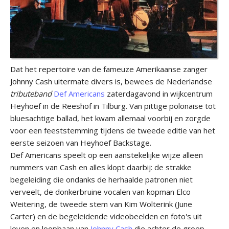
Dat het repertoire van de fameuze Amerikaanse zanger
Johnny Cash uitermate divers is, bewees de Nederlandse
tributeband
Def Americans
zaterdagavond in wijkcentrum
Heyhoef in de Reeshof in Tilburg. Van pittige polonaise tot
bluesachtige ballad, het kwam allemaal voorbij en zorgde
voor een feeststemming tijdens de tweede editie van het
eerste seizoen van Heyhoef Backstage.
Def Americans speelt op een aanstekelijke wijze alleen
nummers van Cash en alles klopt daarbij: de strakke
begeleiding die ondanks de herhaalde patronen niet
verveelt, de donkerbruine vocalen van kopman Elco
Weitering, de tweede stem van Kim Wolterink (June
Carter) en de begeleidende videobeelden en foto's uit
leven en loopbaan van
Johnny Cash
die achter de groep