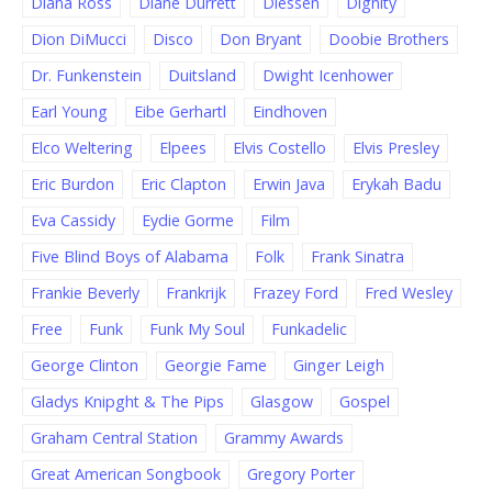
Diana Ross
Diane Durrett
Diessen
Dignity
Dion DiMucci
Disco
Don Bryant
Doobie Brothers
Dr. Funkenstein
Duitsland
Dwight Icenhower
Earl Young
Eibe Gerhartl
Eindhoven
Elco Weltering
Elpees
Elvis Costello
Elvis Presley
Eric Burdon
Eric Clapton
Erwin Java
Erykah Badu
Eva Cassidy
Eydie Gorme
Film
Five Blind Boys of Alabama
Folk
Frank Sinatra
Frankie Beverly
Frankrijk
Frazey Ford
Fred Wesley
Free
Funk
Funk My Soul
Funkadelic
George Clinton
Georgie Fame
Ginger Leigh
Gladys Knipght & The Pips
Glasgow
Gospel
Graham Central Station
Grammy Awards
Great American Songbook
Gregory Porter