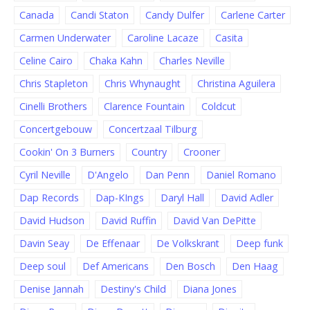
Canada
Candi Staton
Candy Dulfer
Carlene Carter
Carmen Underwater
Caroline Lacaze
Casita
Celine Cairo
Chaka Kahn
Charles Neville
Chris Stapleton
Chris Whynaught
Christina Aguilera
Cinelli Brothers
Clarence Fountain
Coldcut
Concertgebouw
Concertzaal Tilburg
Cookin' On 3 Burners
Country
Crooner
Cyril Neville
D'Angelo
Dan Penn
Daniel Romano
Dap Records
Dap-KIngs
Daryl Hall
David Adler
David Hudson
David Ruffin
David Van DePitte
Davin Seay
De Effenaar
De Volkskrant
Deep funk
Deep soul
Def Americans
Den Bosch
Den Haag
Denise Jannah
Destiny's Child
Diana Jones