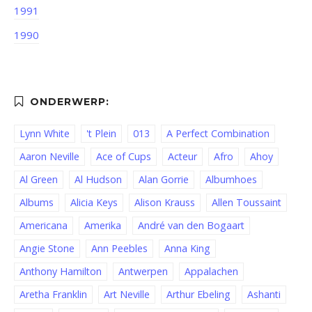
1991
1990
Lynn White
't Plein
013
A Perfect Combination
Aaron Neville
Ace of Cups
Acteur
Afro
Ahoy
Al Green
Al Hudson
Alan Gorrie
Albumhoes
Albums
Alicia Keys
Alison Krauss
Allen Toussaint
Americana
Amerika
André van den Bogaart
Angie Stone
Ann Peebles
Anna King
Anthony Hamilton
Antwerpen
Appalachen
Aretha Franklin
Art Neville
Arthur Ebeling
Ashanti