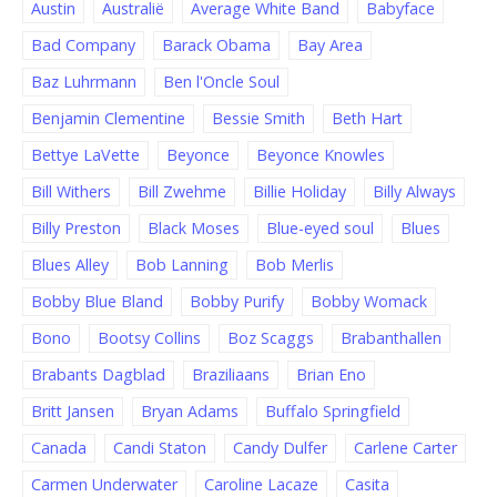
Austin
Australië
Average White Band
Babyface
Bad Company
Barack Obama
Bay Area
Baz Luhrmann
Ben l'Oncle Soul
Benjamin Clementine
Bessie Smith
Beth Hart
Bettye LaVette
Beyonce
Beyonce Knowles
Bill Withers
Bill Zwehme
Billie Holiday
Billy Always
Billy Preston
Black Moses
Blue-eyed soul
Blues
Blues Alley
Bob Lanning
Bob Merlis
Bobby Blue Bland
Bobby Purify
Bobby Womack
Bono
Bootsy Collins
Boz Scaggs
Brabanthallen
Brabants Dagblad
Braziliaans
Brian Eno
Britt Jansen
Bryan Adams
Buffalo Springfield
Canada
Candi Staton
Candy Dulfer
Carlene Carter
Carmen Underwater
Caroline Lacaze
Casita