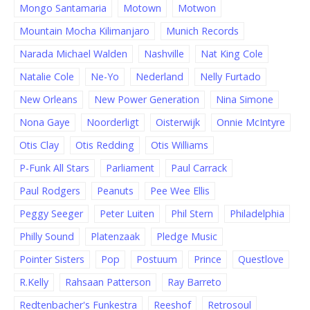
Mongo Santamaria
Motown
Motwon
Mountain Mocha Kilimanjaro
Munich Records
Narada Michael Walden
Nashville
Nat King Cole
Natalie Cole
Ne-Yo
Nederland
Nelly Furtado
New Orleans
New Power Generation
Nina Simone
Nona Gaye
Noorderligt
Oisterwijk
Onnie McIntyre
Otis Clay
Otis Redding
Otis Williams
P-Funk All Stars
Parliament
Paul Carrack
Paul Rodgers
Peanuts
Pee Wee Ellis
Peggy Seeger
Peter Luiten
Phil Stern
Philadelphia
Philly Sound
Platenzaak
Pledge Music
Pointer Sisters
Pop
Postuum
Prince
Questlove
R.Kelly
Rahsaan Patterson
Ray Barreto
Redtenbacher's Funkestra
Reeshof
Retrosoul