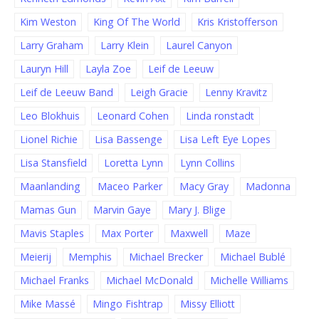
Kim Weston
King Of The World
Kris Kristofferson
Larry Graham
Larry Klein
Laurel Canyon
Lauryn Hill
Layla Zoe
Leif de Leeuw
Leif de Leeuw Band
Leigh Gracie
Lenny Kravitz
Leo Blokhuis
Leonard Cohen
Linda ronstadt
Lionel Richie
Lisa Bassenge
Lisa Left Eye Lopes
Lisa Stansfield
Loretta Lynn
Lynn Collins
Maanlanding
Maceo Parker
Macy Gray
Madonna
Mamas Gun
Marvin Gaye
Mary J. Blige
Mavis Staples
Max Porter
Maxwell
Maze
Meierij
Memphis
Michael Brecker
Michael Bublé
Michael Franks
Michael McDonald
Michelle Williams
Mike Massé
Mingo Fishtrap
Missy Elliott