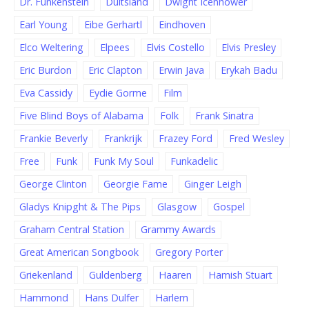
Dr. Funkenstein
Duitsland
Dwight Icenhower
Earl Young
Eibe Gerhartl
Eindhoven
Elco Weltering
Elpees
Elvis Costello
Elvis Presley
Eric Burdon
Eric Clapton
Erwin Java
Erykah Badu
Eva Cassidy
Eydie Gorme
Film
Five Blind Boys of Alabama
Folk
Frank Sinatra
Frankie Beverly
Frankrijk
Frazey Ford
Fred Wesley
Free
Funk
Funk My Soul
Funkadelic
George Clinton
Georgie Fame
Ginger Leigh
Gladys Knipght & The Pips
Glasgow
Gospel
Graham Central Station
Grammy Awards
Great American Songbook
Gregory Porter
Griekenland
Guldenberg
Haaren
Hamish Stuart
Hammond
Hans Dulfer
Harlem