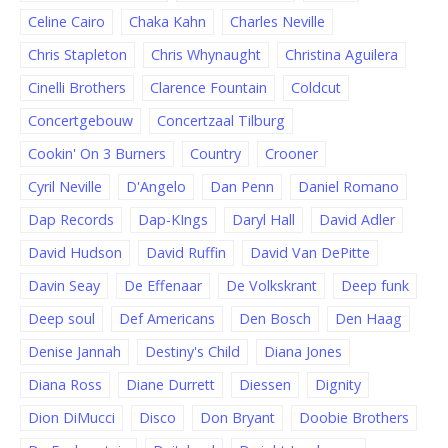
Celine Cairo
Chaka Kahn
Charles Neville
Chris Stapleton
Chris Whynaught
Christina Aguilera
Cinelli Brothers
Clarence Fountain
Coldcut
Concertgebouw
Concertzaal Tilburg
Cookin' On 3 Burners
Country
Crooner
Cyril Neville
D'Angelo
Dan Penn
Daniel Romano
Dap Records
Dap-KIngs
Daryl Hall
David Adler
David Hudson
David Ruffin
David Van DePitte
Davin Seay
De Effenaar
De Volkskrant
Deep funk
Deep soul
Def Americans
Den Bosch
Den Haag
Denise Jannah
Destiny's Child
Diana Jones
Diana Ross
Diane Durrett
Diessen
Dignity
Dion DiMucci
Disco
Don Bryant
Doobie Brothers