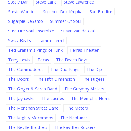
Steely Dan
Steve Earle
Steve Lawrence
Stevie Wonder
Stpehen Doc Krupka
Sue Bredice
Sugarpie DeSanto
Summer Of Soul
Sure Fire Soul Ensemble
Susan van de Wal
Swizz Beats
Tammi Terrel
Ted Graham's Kings of Funk
Terras Theater
Terry Lewis
Texas
The Beach Boys
The Commodores
The Dap-Kings
The Dip
The Doors
The Fifth Dimension
The Fugees
The Ginger & Sarah Band
The Greyboy Allstars
The Jayhawks
The Lucilles
The Memphis Horns
The Menahan Street Band
The Meters
The Mighty Mocambos
The Neptunes
The Neville Brothers
The Ray-Ben Rockers