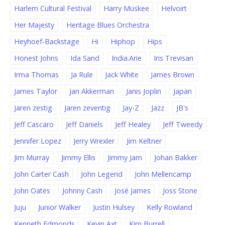
Harlem Cultural Festival
Harry Muskee
Helvoirt
Her Majesty
Heritage Blues Orchestra
Heyhoef-Backstage
Hi
Hiphop
Hips
Honest Johns
Ida Sand
India.Arie
Iris Trevisan
Irma Thomas
Ja Rule
Jack White
James Brown
James Taylor
Jan Akkerman
Janis Joplin
Japan
Jaren zestig
Jaren zeventig
Jay-Z
Jazz
JB's
Jeff Cascaro
Jeff Daniels
Jeff Healey
Jeff Tweedy
Jennifer Lopez
Jerry Wrexler
Jim Keltner
Jim Murray
Jimmy Ellis
Jimmy Jam
Johan Bakker
John Carter Cash
John Legend
John Mellencamp
John Oates
Johnny Cash
José James
Joss Stone
Juju
Junior Walker
Justin Hulsey
Kelly Rowland
Kenneth Edmonds
Kevin Axt
Kim Burrell