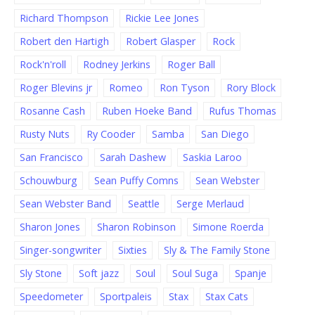
Richard Thompson
Rickie Lee Jones
Robert den Hartigh
Robert Glasper
Rock
Rock'n'roll
Rodney Jerkins
Roger Ball
Roger Blevins jr
Romeo
Ron Tyson
Rory Block
Rosanne Cash
Ruben Hoeke Band
Rufus Thomas
Rusty Nuts
Ry Cooder
Samba
San Diego
San Francisco
Sarah Dashew
Saskia Laroo
Schouwburg
Sean Puffy Comns
Sean Webster
Sean Webster Band
Seattle
Serge Merlaud
Sharon Jones
Sharon Robinson
Simone Roerda
Singer-songwriter
Sixties
Sly & The Family Stone
Sly Stone
Soft jazz
Soul
Soul Suga
Spanje
Speedometer
Sportpaleis
Stax
Stax Cats