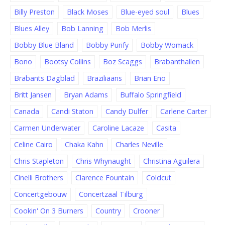
Billy Preston
Black Moses
Blue-eyed soul
Blues
Blues Alley
Bob Lanning
Bob Merlis
Bobby Blue Bland
Bobby Purify
Bobby Womack
Bono
Bootsy Collins
Boz Scaggs
Brabanthallen
Brabants Dagblad
Braziliaans
Brian Eno
Britt Jansen
Bryan Adams
Buffalo Springfield
Canada
Candi Staton
Candy Dulfer
Carlene Carter
Carmen Underwater
Caroline Lacaze
Casita
Celine Cairo
Chaka Kahn
Charles Neville
Chris Stapleton
Chris Whynaught
Christina Aguilera
Cinelli Brothers
Clarence Fountain
Coldcut
Concertgebouw
Concertzaal Tilburg
Cookin' On 3 Burners
Country
Crooner