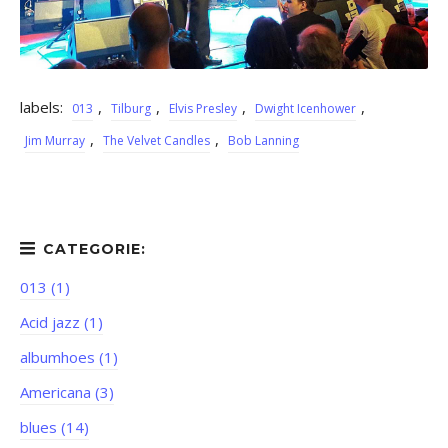
labels:
,
,
,
,
013
Tilburg
Elvis Presley
Dwight Icenhower
,
,
Jim Murray
The Velvet Candles
Bob Lanning
013 (1)
Acid jazz (1)
albumhoes (1)
Americana (3)
blues (14)