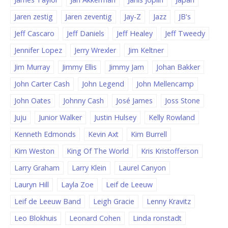
Jaren zestig
Jaren zeventig
Jay-Z
Jazz
JB's
Jeff Cascaro
Jeff Daniels
Jeff Healey
Jeff Tweedy
Jennifer Lopez
Jerry Wrexler
Jim Keltner
Jim Murray
Jimmy Ellis
Jimmy Jam
Johan Bakker
John Carter Cash
John Legend
John Mellencamp
John Oates
Johnny Cash
José James
Joss Stone
Juju
Junior Walker
Justin Hulsey
Kelly Rowland
Kenneth Edmonds
Kevin Axt
Kim Burrell
Kim Weston
King Of The World
Kris Kristofferson
Larry Graham
Larry Klein
Laurel Canyon
Lauryn Hill
Layla Zoe
Leif de Leeuw
Leif de Leeuw Band
Leigh Gracie
Lenny Kravitz
Leo Blokhuis
Leonard Cohen
Linda ronstadt