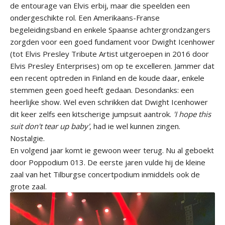
de entourage van Elvis erbij, maar die speelden een
ondergeschikte rol. Een Amerikaans-Franse
begeleidingsband en enkele Spaanse achtergrondzangers
zorgden voor een goed fundament voor Dwight Icenhower
(tot Elvis Presley Tribute Artist uitgeroepen in 2016 door
Elvis Presley Enterprises) om op te excelleren. Jammer dat
een recent optreden in Finland en de koude daar, enkele
stemmen geen goed heeft gedaan. Desondanks: een
heerlijke show. Wel even schrikken dat Dwight Icenhower
dit keer zelfs een kitscherige jumpsuit aantrok.
'I hope this
suit don't tear up baby'
, had ie wel kunnen zingen.
Nostalgie.
En volgend jaar komt ie gewoon weer terug. Nu al geboekt
door Poppodium 013. De eerste jaren vulde hij de kleine
zaal van het Tilburgse concertpodium inmiddels ook de
grote zaal.