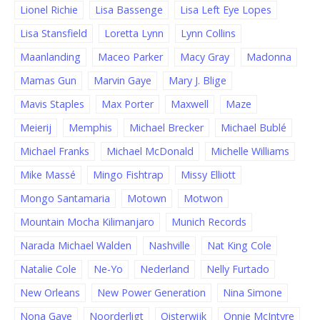
Lionel Richie
Lisa Bassenge
Lisa Left Eye Lopes
Lisa Stansfield
Loretta Lynn
Lynn Collins
Maanlanding
Maceo Parker
Macy Gray
Madonna
Mamas Gun
Marvin Gaye
Mary J. Blige
Mavis Staples
Max Porter
Maxwell
Maze
Meierij
Memphis
Michael Brecker
Michael Bublé
Michael Franks
Michael McDonald
Michelle Williams
Mike Massé
Mingo Fishtrap
Missy Elliott
Mongo Santamaria
Motown
Motwon
Mountain Mocha Kilimanjaro
Munich Records
Narada Michael Walden
Nashville
Nat King Cole
Natalie Cole
Ne-Yo
Nederland
Nelly Furtado
New Orleans
New Power Generation
Nina Simone
Nona Gaye
Noorderligt
Oisterwijk
Onnie McIntyre