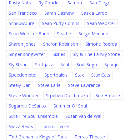
Rusty Nuts
Ry Cooder
Samba
San Diego
San Francisco
Sarah Dashew
Saskia Laroo
Schouwburg
Sean Puffy Comns
Sean Webster
Sean Webster Band
Seattle
Serge Merlaud
Sharon Jones
Sharon Robinson
Simone Roerda
Singer-songwriter
Sixties
Sly & The Family Stone
Sly Stone
Soft jazz
Soul
Soul Suga
Spanje
Speedometer
Sportpaleis
Stax
Stax Cats
Steely Dan
Steve Earle
Steve Lawrence
Stevie Wonder
Stpehen Doc Krupka
Sue Bredice
Sugarpie DeSanto
Summer Of Soul
Sure Fire Soul Ensemble
Susan van de Wal
Swizz Beats
Tammi Terrel
Ted Graham's Kings of Funk
Terras Theater