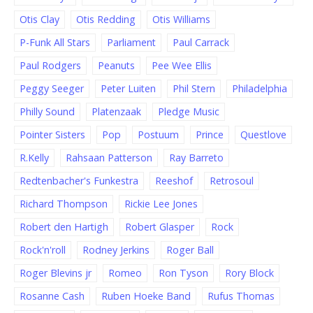
Otis Clay
Otis Redding
Otis Williams
P-Funk All Stars
Parliament
Paul Carrack
Paul Rodgers
Peanuts
Pee Wee Ellis
Peggy Seeger
Peter Luiten
Phil Stern
Philadelphia
Philly Sound
Platenzaak
Pledge Music
Pointer Sisters
Pop
Postuum
Prince
Questlove
R.Kelly
Rahsaan Patterson
Ray Barreto
Redtenbacher's Funkestra
Reeshof
Retrosoul
Richard Thompson
Rickie Lee Jones
Robert den Hartigh
Robert Glasper
Rock
Rock'n'roll
Rodney Jerkins
Roger Ball
Roger Blevins jr
Romeo
Ron Tyson
Rory Block
Rosanne Cash
Ruben Hoeke Band
Rufus Thomas