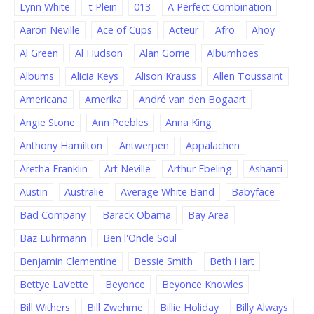
Lynn White
't Plein
013
A Perfect Combination
Aaron Neville
Ace of Cups
Acteur
Afro
Ahoy
Al Green
Al Hudson
Alan Gorrie
Albumhoes
Albums
Alicia Keys
Alison Krauss
Allen Toussaint
Americana
Amerika
André van den Bogaart
Angie Stone
Ann Peebles
Anna King
Anthony Hamilton
Antwerpen
Appalachen
Aretha Franklin
Art Neville
Arthur Ebeling
Ashanti
Austin
Australië
Average White Band
Babyface
Bad Company
Barack Obama
Bay Area
Baz Luhrmann
Ben l'Oncle Soul
Benjamin Clementine
Bessie Smith
Beth Hart
Bettye LaVette
Beyonce
Beyonce Knowles
Bill Withers
Bill Zwehme
Billie Holiday
Billy Always