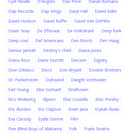
Cyril Neville
D'Angelo
Dan Penn
Daniel Romano
Dap Records
Dap-KIngs
Daryl Hall
David Adler
David Hudson
David Ruffin
David Van DePitte
Davin Seay
De Effenaar
De Volkskrant
Deep funk
Deep soul
Def Americans
Den Bosch
Den Haag
Denise Jannah
Destiny's Child
Diana Jones
Diana Ross
Diane Durrett
Diessen
Dignity
Dion DiMucci
Disco
Don Bryant
Doobie Brothers
Dr. Funkenstein
Duitsland
Dwight Icenhower
Earl Young
Eibe Gerhartl
Eindhoven
Elco Weltering
Elpees
Elvis Costello
Elvis Presley
Eric Burdon
Eric Clapton
Erwin Java
Erykah Badu
Eva Cassidy
Eydie Gorme
Film
Five Blind Boys of Alabama
Folk
Frank Sinatra