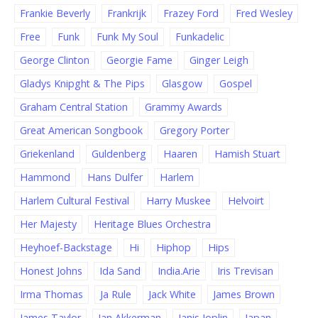
Frankie Beverly
Frankrijk
Frazey Ford
Fred Wesley
Free
Funk
Funk My Soul
Funkadelic
George Clinton
Georgie Fame
Ginger Leigh
Gladys Knipght & The Pips
Glasgow
Gospel
Graham Central Station
Grammy Awards
Great American Songbook
Gregory Porter
Griekenland
Guldenberg
Haaren
Hamish Stuart
Hammond
Hans Dulfer
Harlem
Harlem Cultural Festival
Harry Muskee
Helvoirt
Her Majesty
Heritage Blues Orchestra
Heyhoef-Backstage
Hi
Hiphop
Hips
Honest Johns
Ida Sand
India.Arie
Iris Trevisan
Irma Thomas
Ja Rule
Jack White
James Brown
James Taylor
Jan Akkerman
Janis Joplin
Japan