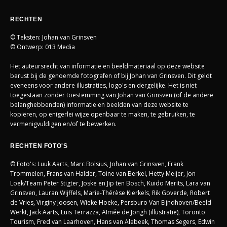
RECHTEN
© Teksten: Johan van Grinsven
© Ontwerp: 013 Media
Het auteursrecht van informatie en beeldmateriaal op deze website
berust bij de genoemde fotografen of bij Johan van Grinsven. Dit geldt
eveneens voor andere illustraties, logo's en dergelijke. Het is niet
toegestaan zonder toestemming van Johan van Grinsven (of de andere
belanghebbenden) informatie en beelden van deze website te
kopiëren, op enigerlei wijze openbaar te maken, te gebruiken, te
vermenigvuldigen en/of te bewerken.
RECHTEN FOTO'S
© Foto's: Luuk Aarts, Marc Bolsius, Johan van Grinsven, Frank
Trommelen, Frans van Halder, Toine van Berkel, Hetty Meijer, Jon
Loek/Team Peter Stigter, Joske en Jip ten Bosch, Kuido Merits, Lara van
Grinsven, Lauran Wijffels, Marie-Thérèse Kierkels, Rik Goverde, Robert
de Vries, Virginy Joosen, Wieke Hoeke, Persburo Van Eijndhoven/Beeld
Werkt, Jack Aarts, Luis Terrazza, AImée de Jongh (illustratie), Toronto
Tourism, Fred van Laarhoven, Hans van Alebeek, Thomas Segers, Edwin