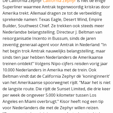
De California Zephyr
California Zephyr
is niet de enige
Superliner waarmee Amtrak tegenwoordig kriskras door
Amerika trekt. Allemaal dragen ze tot de verbeelding
sprekende namen: Texas Eagle, Desert Wind, Empire
Builder, Southwest Chief. Ze trekken ook steeds meer
Nederlandse belangstelling. Directeur J. Beltman van
reisorganisatie Incento in Bussum, sinds de jaren
zeventig generaal­-agent voor Amtrak in Nederland: "In
het begin trok Amtrak nauwelijks belangstelling, maar
sinds tien jaar hebben Nederlanders de Amerikaanse
treinen ontdekt" Volgens Nipo-­cijfers reisden vorig jaar
10.000 Nederlanders in Amerika met de trein. Ook
Beltman vindt dat de California Zephyr dè 'koninginnerit'
van het Amerikaanse spoorwegnet rijdt. "Maar het is niet
de langste route. Die rijdt de Sunset Limited, die drie keer
per week de ongeveer 5.000 kilometer tussen Los
Angeles en Miami overbrugt." Kisor heeft nog een tip
voor Nederlanders die met de Zephyr willen reizen.