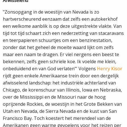
Afwisselend
"Zonsopgang in de woestijn van Nevada is zo
hartverscheurend eenzaam dat zelfs een autokerkhof
een welkome aanblik is op deze uitgestrekte vlakte. Van
tijd tot tijd schaart zich een nederzetting van stacaravans
en teerpapieren schuurtjes om een benzinestation,
zonder dat het geheel de moeite waard lijkt om zelfs
maar een naam te dragen. Er viel nergens een beest te
bekennen, zelfs geen schriele koe. Ik voelde me klein,
onbeduidend en van God verlaten"' Volgens
Henry Kisor
rijdt geen enkele Amerikaanse trein door een dergelijk
afwisselend landschap: het industriële achterland van
Chicago, de korenschuur van Illinois, Iowa en Nebraska,
over de Mississippi en de Missouri naar de hoog
oprijzende Rockies, de woestijn in het Grote Bekken van
Utah en Nevada, de Sierra Nevada en de kust van San
Francisco Bay. Toch koestert het merendeel van de
Amerikanen geen warme gevoelens voor het reizen per