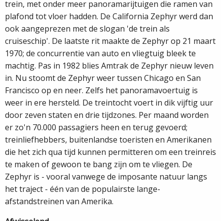
trein, met onder meer panoramarijtuigen die ramen van
plafond tot vloer hadden. De California Zephyr werd dan
ook aangeprezen met de slogan 'de trein als
cruiseschip'. De laatste rit maakte de Zephyr op 21 maart
1970; de concurrentie van auto en vliegtuig bleek te
machtig. Pas in 1982 blies Amtrak de Zephyr nieuw leven
in. Nu stoomt de Zephyr weer tussen Chicago en San
Francisco op en neer. Zelfs het panoramavoertuig is
weer in ere hersteld. De treintocht voert in dik vijftig uur
door zeven staten en drie tijdzones. Per maand worden
er zo'n 70.000 passagiers heen en terug gevoerd;
treinliefhebbers, buitenlandse toeristen en Amerikanen
die het zich qua tijd kunnen permitteren om een treinreis
te maken of gewoon te bang zijn om te vliegen. De
Zephyr is - vooral vanwege de imposante natuur langs
het traject - één van de populairste lange­
afstandstreinen van Amerika.