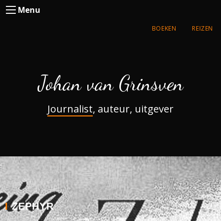
Menu
BOEKEN
REIZEN
Johan van Grinsven
Journalist
, auteur, uitgever
I
ZEPHYR