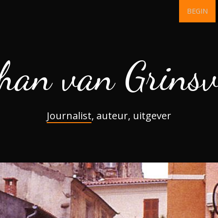
BEGIN
han van Grins
Journalist
, auteur, uitgever