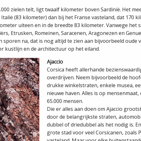
000 zielen telt, ligt twaalf kilometer boven Sardinië. Het me
 Italië (83 kilometer) dan bij het Franse vasteland, dat 170 k
kilometer uiteen en in de breedte 83 kilometer. Vanwege het 
iërs, Etrusken, Romeinen, Saracenen, Aragonezen en Genuez
 sporen na, dat is nog altijd te zien aan bijvoorbeeld oude ve
r kustlijn en de architectuur op het eiland.
Ajaccio
Corsica heeft allerhande bezienswaardi
overdrijven. Neem bijvoorbeeld de hoofd
drukke winkelstraten, enkele musea, ee
nieuwe haven. Alles is op mensenmaat, 
65.000 mensen.
Die er alles aan doen om Ajaccio grootst
door de belangrijkste straten, automob
dubbel of driedubbel als het nodig is. En 
grote stad voor veel Corsicanen, zoals P
vasteland. Maar voor elke buitenstaande