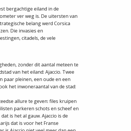
est bergachtige eiland in de
ilometer ver weg is. De uitersten van
strategische belang werd Corsica
en. Die invasies en
stingen, citadels, de vele
gheden, zonder dit aantal meteen te
stad van het eiland: Ajaccio. Twee
n paar pleinen, een oude en een
ook het inwoneraantal van de stad:
eedse allure te geven: files kruipen
ilisten parkeren schots en scheef en
dat is het al gauw. Ajaccio is de
arijs dat is voor het Franse
r is Ajaccio niet veel meer dan een