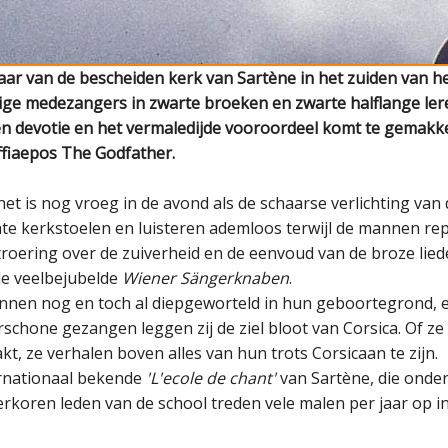
ar van de bescheiden kerk van Sartène in het zuiden van het
ige medezangers in zwarte broeken en zwarte halflange ler
 devotie en het vermaledijde vooroordeel komt te gemakkeli
ffia­epos The Godfather.
en het is nog vroeg in de avond als de schaarse verlichting v
echte kerkstoelen en luisteren ademloos terwijl de mannen 
troering over de zuiverheid en de eenvoud van de broze lied
de veelbejubelde
Wiener Sängerknaben
.
nnen nog en toch al diepgeworteld in hun geboortegrond, e
one gezangen leggen zij de ziel bloot van Corsica. Of ze n
kt, ze verhalen boven alles van hun trots Corsicaan te zijn.
ernationaal bekende
'L'ecole de chant'
van Sartène, die onder 
verkoren leden van de school treden vele malen per jaar op i