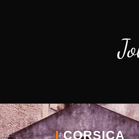
Jo
I
CORSICA